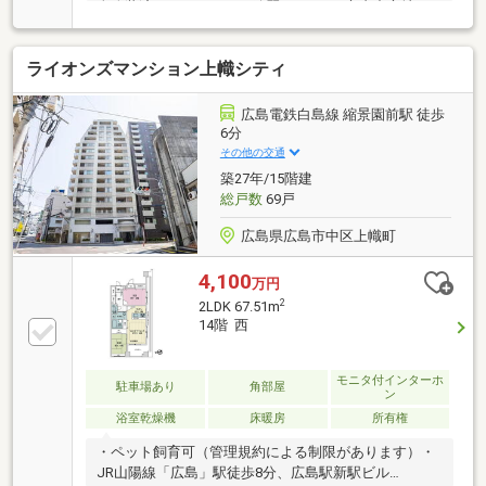
全改装済みなのでとても綺麗です！■ 市内中心地ま
で近く、電停・スーパー・コンビニ等、利便施設が徒
歩圏内なのでなにかと便利に生活できます。■ LDKが
ライオンズマンション上幟シティ
17.2帖でテーブルとソファーをゆったりと設置できま
す。■ 全室フローリングで便利で衛生的。■ 売主が
業者なので設備等保証がつくので安心です。（有期
広島電鉄白島線 縮景園前駅 徒歩
限）【支払例】借入金額 2，799万円の場合■ 支払
6分
金額 月額 78，037円（ボーナス払いなし）※ 金
その他の交通
利 0.925%（変動）期間35年の場合（ 購入時の諸費
築27年/15階建
用、月々の各種費用必要）
総戸数
69戸
広島県広島市中区上幟町
4,100
万円
2
2LDK 67.51m
14階 西
モニタ付インターホ
駐車場あり
角部屋
ン
浴室乾燥機
床暖房
所有権
・ペット飼育可（管理規約による制限があります）・
JR山陽線「広島」駅徒歩8分、広島駅新駅ビル