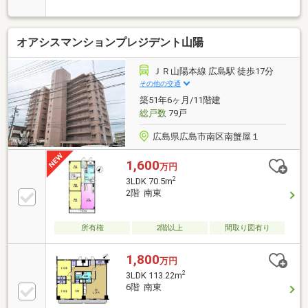
ローリング一部上貼・建具一部新設・クロス、CF全室
交換。・浴室には肩への打たせ湯を採用、キッチンは
有機ガラスの素材・ワイドコンロの３口IHを採用。・
オアシスマンションプレジデント山陽
JR山陽線「広島」駅徒歩１０分、広島駅新駅ビル
「minamoa（ミナモア）」徒歩10分。・バルコニーに
トランクルームがありますのでアウドドア用品の収納
ＪＲ山陽本線 広島駅 徒歩17分
も可能です。・幟町小学校徒歩4分・京橋川遊歩道
その他の交通
徒歩4分・名勝「縮景園」徒歩4分・フレスタおかず工
築51年6ヶ月/11階建
房グランドタワー店徒歩5分
総戸数
79戸
広島県広島市南区南蟹屋１
1,600
万円
2
3LDK 70.5m
2階 南東
所有権
2階以上
間取り図有り
1,800
万円
2
3LDK 113.22m
6階 南東