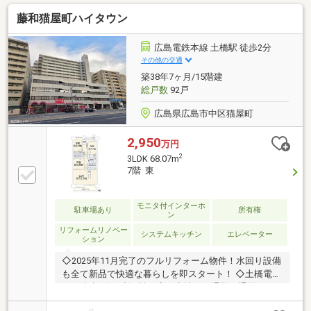
小学校徒歩7分、中学校徒歩6分【ご成約特典】◇3万
藤和猫屋町ハイタウン
円分の商品券等プレゼント詳細はお気軽にお問い合わ
せください【購入サポート】◆少額手付でも購入可能
◆当社指定の引越し業者で大幅値引き◆お引越し費
広島電鉄本線 土橋駅 徒歩2分
用・家具家電費用はもちろん、他社借入やカーローン
その他の交通
の残債を住宅ローンの低金利でまとめて借入可能◆住
築38年7ヶ月/15階建
宅ローンを複数社断られたことのある方のご成約実績
総戸数
92戸
あり！まずはご相談ください♪
広島県広島市中区猫屋町
2,950
万円
2
3LDK 68.07m
7階 東
モニタ付インターホ
駐車場あり
所有権
ン
リフォームリノベー
システムキッチン
エレベーター
ション
◇2025年11月完了のフルリフォーム物件！水回り設備
も全て新品で快適な暮らしを即スタート！ ◇土橋電停
まで徒歩2分。利便性の高い立地で、通勤・通学もス
ムーズです。◎◇1階ダイソー・スパークまで徒歩3