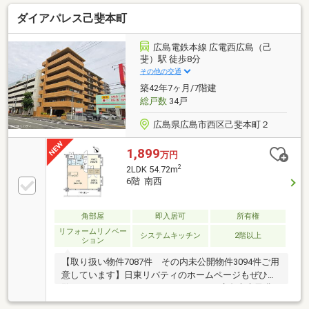
ただけます♪幟町小学校・中学校近く！■平日・土日・
ダイアパレス己斐本町
祝日問わず当日のご見学も可能です■住宅ローン相談
会も好評実施中 お客様それぞれに最適な資金プラン
をご提案致します■ご縁を大切に！全力でサポート致
広島電鉄本線 広電西広島（己
します■株式会社富士不動産販売■フリーダイヤル
斐）駅 徒歩8分
0120-32-2882（通話料無料）■電話（082）292-6633■
その他の交通
ご質問やご相談等、何なりとお申し付け下さい♪
築42年7ヶ月/7階建
総戸数
34戸
広島県広島市西区己斐本町２
1,899
万円
2
2LDK 54.72m
6階 南西
角部屋
即入居可
所有権
リフォームリノベー
システムキッチン
2階以上
ション
【取り扱い物件7087件 その内未公開物件3094件ご用
意しています】日東リバティのホームページもぜひご
覧ください。https://www.nitto-f.com/○広島市立己斐
小学校まで 徒歩15分○広島市立己斐中学校まで 徒