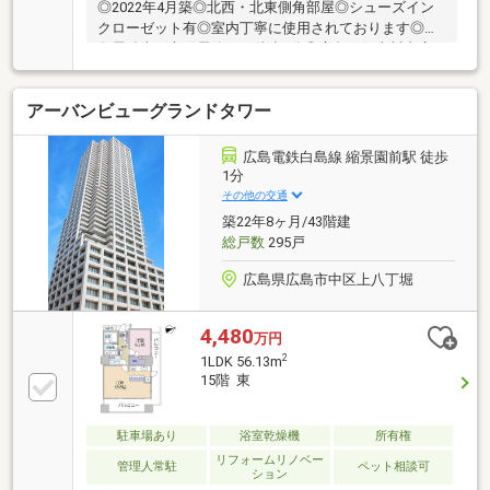
◎2022年4月築◎北西・北東側角部屋◎シューズイン
クローゼット有◎室内丁寧に使用されております◎広
島電鉄十日市町電停まで徒歩1分◎広島銀行本川支店
まで徒歩1分◎ユアーズ十日市店まで徒歩3分
アーバンビューグランドタワー
広島電鉄白島線 縮景園前駅 徒歩
1分
その他の交通
築22年8ヶ月/43階建
総戸数
295戸
広島県広島市中区上八丁堀
4,480
万円
2
1LDK 56.13m
15階 東
駐車場あり
浴室乾燥機
所有権
リフォームリノベー
管理人常駐
ペット相談可
ション