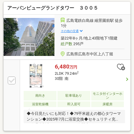
歩31分○保育所ちびっこランド己斐本町園まで 徒歩3
アーバンビューグランドタワー ３００５
分○ローソン 広島己斐本町店まで 徒歩1分○ゆめマー
ト己斐まで 徒歩9分○ウォンツ 己斐本町店まで 徒歩
2分○西広島電停まで 徒歩8分○JR西広島駅まで 徒
広島電鉄白島線 縮景園前駅 徒歩
歩9分
1分
その他の交通
築22年8ヶ月/地上43階地下1階建
総戸数
295戸
広島県広島市中区上八丁堀
6,480
万円
2
2LDK 79.24m
30階 南
モニタ付インターホ
南向き
駐車場あり
ン
浴室乾燥機
即入居可
床暖房
◆今日見たいにも対応！◆79平米超えの都心タワーマ
ンション◆2025年7月に浴室交換◆セキュリティ充実
の管理体制◆バルコニーから海望◆ゲストルーム・ラ
ウンジ・宅配BOX等共用部充実◆ペット飼育相談可◆