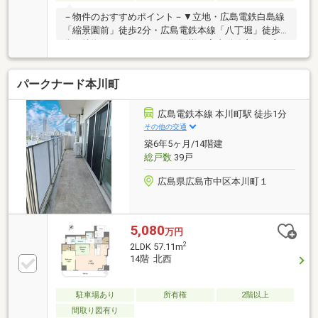
－物件のおすすめポイント－▼立地・広島電鉄白島線
「縮景園前」徒歩2分・広島電鉄本線「八丁堀」徒歩9
分▼特徴・キッチンは2WAY仕様、家事動線良好・主
寝室はゆとりある約10.4帖、WIC付・玄関近くにトラ
ンクルームを設置・ゲストルーム(有料)等の共用施設
パークナード本川町
有・宅配BOX有・24時間ゴミ出し可能・ペット飼育可
能(規約有)・2024年2月 クロス貼替履歴有▼周辺環
境・おかず工房グランドタワー店 徒歩1分(約70m)・広
広島電鉄本線 本川町駅 徒歩1分
島市立幟町小学校 徒歩8分(約630m)■ ご希望の住まい
その他の交通
探しをお手伝いします ━━━━━・・・物件の詳細・
築6年5ヶ月/14階建
ご相談はお気軽にお問い合わせください。
総戸数
39戸
広島県広島市中区本川町１
5,080
万円
2
2LDK 57.11m
14階 北西
駐車場あり
所有権
2階以上
間取り図有り