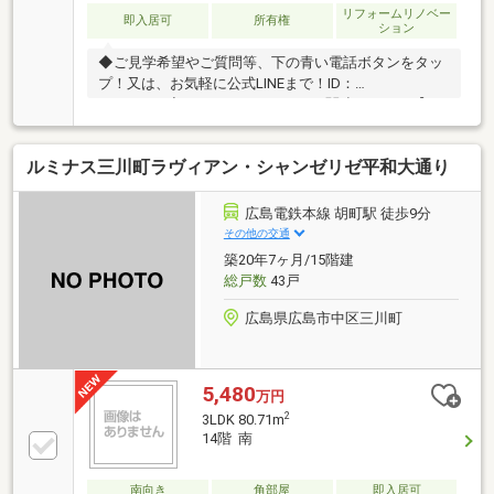
リフォームリノベー
即入居可
所有権
ション
◆ご見学希望やご質問等、下の青い電話ボタンをタッ
プ！又は、お気軽に公式LINEまで！ID：
@791yviha◆YouTube・インスタは関連リンクへ【ス
タッフいち推しポイント】◎R7年12月リノベ済◎アフ
ターサービス保証付◎水回りトラブル365日対応◎住
ルミナス三川町ラヴィアン・シャンゼリゼ平和大通り
宅ローン減税利用OK◎2024年大規模修繕工事済◎無料
ロッカースペース◎全室壁掛エアコン設置可◎浴室壁
全周プレミアムパネル◎タッチキー◆こんなこともで
広島電鉄本線 胡町駅 徒歩9分
きます！・様々な住宅ローンプランニング（おまとめ
その他の交通
ローン等）・住宅ローン事前審査一括申込・税理士・
築20年7ヶ月/15階建
司法書士個別相談・ファイナンシャルプランナー個別
総戸数
43戸
相談
広島県広島市中区三川町
5,480
万円
2
3LDK 80.71m
14階 南
南向き
角部屋
即入居可