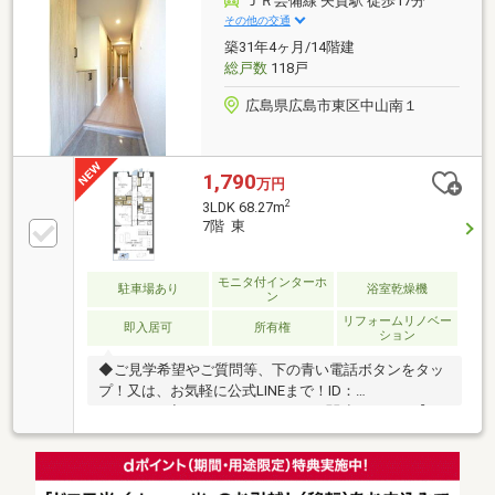
ＪＲ芸備線 矢賀駅 徒歩17分
1112m）・コストコホールセール広島倉庫店（約
その他の交通
200m）毎日のお買い物に便利な立地
築31年4ヶ月/14階建
総戸数
118戸
広島県広島市東区中山南１
1,790
万円
2
3LDK 68.27m
7階 東
モニタ付インターホ
駐車場あり
浴室乾燥機
ン
リフォームリノベー
即入居可
所有権
ション
◆ご見学希望やご質問等、下の青い電話ボタンをタッ
プ！又は、お気軽に公式LINEまで！ID：
@791yviha◆YouTube・インスタは関連リンクへ【ス
タッフいち推しポイント】◎R8年3月リノベ済◎アフ
ターサービス保証付◎水回りトラブル365日対応◎住
宅ローン減税利用可◎ギャレーコネクトキッチン◎浴