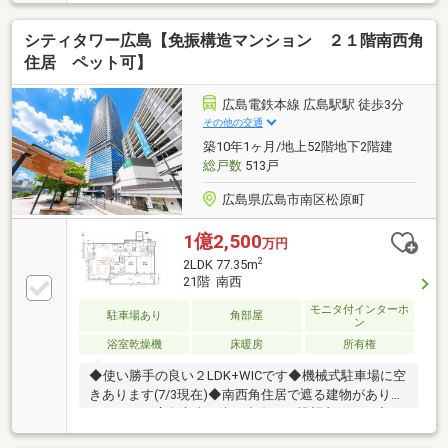
にお任せください♪住宅ローンもお任せください♪頭金
０円からでもＯＫ！住宅ローンが不安！月々の返済を
シティタワー広島【免振構造マンション ２１階南西角
抑えたい！資金計画のお悩みもお気軽にご相談くださ
い。☆まずはその目で現地をご覧ください！平日も見
住居 ペット可】
学可能です（要予約）お電話またはメールにて事前に
ご連絡ください
広島電鉄本線 広島駅駅 徒歩3分
その他の交通
築10年1ヶ月/地上52階地下2階建
総戸数
513戸
広島県広島市南区松原町
1億2,500
万円
2
2LDK 77.35m
21階 南西
モニタ付インターホ
駐車場あり
角部屋
ン
浴室乾燥機
床暖房
所有権
◆使い勝手の良い２LDK+WICです◆機械式駐車場に空
きあります(7/3現在)◆南西角住居で遮る建物がありま
せんので、広島市内～瀬戸内海まで眺望良好です◆リ
ビングには、寒い時期便利な床暖房があります◆キッ