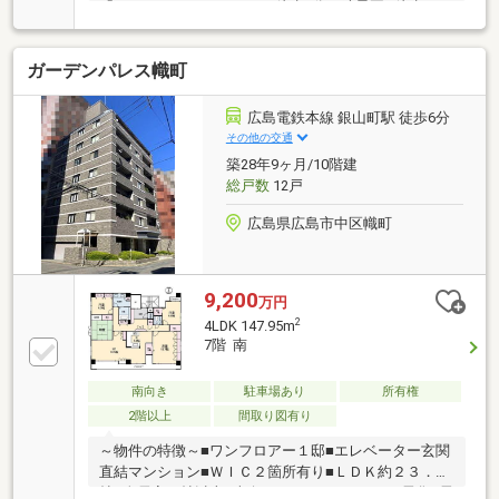
「minamoa（ミナモア）」徒歩8分・縮景園…徒歩5
分・ユアーズ幟町店…徒歩8分・広島市立幟町小学校…
徒歩5分・広島女学院中・高等学校…徒歩5分・エリザ
ガーデンパレス幟町
ベト音楽大学…徒歩6分シャッターゲート付き駐車場
（月額使用料27000円）2027年7月21日現在空き有
広島電鉄本線 銀山町駅 徒歩6分
その他の交通
築28年9ヶ月/10階建
総戸数
12戸
広島県広島市中区幟町
9,200
万円
2
4LDK 147.95m
7階 南
南向き
駐車場あり
所有権
2階以上
間取り図有り
～物件の特徴～■ワンフロアー１邸■エレベーター玄関
直結マンション■ＷＩＣ２箇所有り■ＬＤＫ約２３．７
帖■全居室６帖以上■南向きバルコニー■オール電化■電