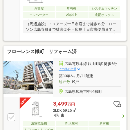
角部屋
所有権
システムキッチン
エレベーター
2階以上
宅配ボックス
（周辺施設）・ユアーズ十日市店まで徒歩６分・ロー
ソン広島寺町まで徒歩２分・広島十日市郵便局まで徒
歩７分・広島銀行本川町まで徒歩７分・そごう広島店
まで徒歩１６分・エディオンピースウイング広島まで
徒歩６分本川（２４０ｍ）の遊歩道や公園でジョギン
フローレンス幟町 リフォーム済
グや散歩を楽しむことができ、４月には河畔で桜並木
でお花見を楽しめます。市内中心部までのアクセスの
よい立地にあるほか、スーパーなども徒歩圏内にある
広島電鉄本線 銀山町駅 徒歩6分
ので生活便の良い条件にあります十日市町の周辺には
その他の交通
平和記念公園（９２０ｍ）や神社仏閣などがあり、歴
築30年6ヶ月/11階建
史と文化を感じることのできる町です。
総戸数
19戸
広島県広島市中区幟町
3,499
万円
2
2LDK 59.25m
7階 東
浴室乾燥機
即入居可
所有権
リフォームリノベー