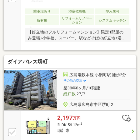
駐車場あり
浴室乾燥機
即入居可
リフォームリノベー
所有権
システムキッチン
ション
【好立地のフルリフォームマンション】限定1部屋の
み登場♪小学校、スーパー、駅などそばの好立地♪浴室
暖房乾燥機付き♪ご案内の際は、スタッフは外でお待
ちしておりますので、お客様だけで内覧頂けます。平
日・休日・祝日、朝・夜！いつでもご内覧いただけま
ダイアパレス堺町
す♪お仕事帰りの夜間や早朝等でも、お受け致します
のでお気軽にご相談下さい♪お急ぎの方は、お電話で
お問い合わせ下さい。☆当社独自の大応援キャンペー
広島電鉄本線 小網町駅 徒歩2分
ン中☆ご契約のお客様は商品券１０万円分プレゼン
その他の交通
ト！！他物件のご案内も一緒にお受け致します♪気に
築38年8ヶ月/10階建
なる方は、まずはお問い合わせください(^^)
総戸数
27戸
広島県広島市中区堺町２
2,197
万円
2
2LDK 56.12m
5階 東