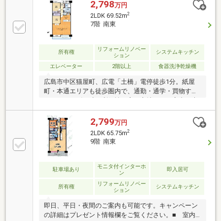
分。日々のお買い物も徒歩圏内で完結する好立地！■
2,798
万円
平日・土日・祝日問わず当日のご見学も可能です■住
2
2LDK 69.52m
宅ローン相談会も好評実施中 お客様それぞれに最適
7階 南東
な資金プランをご提案致します■ご縁を大切に！全力
でサポート致します■株式会社富士不動産販売■フリー
ダイヤル0120-32-2882（通話料無料）■電話（082）
リフォームリノベー
所有権
システムキッチン
ション
292-6633■ご質問やご相談等、何なりとお申し付け下
エレベーター
2階以上
食器洗浄乾燥機
さい♪
広島市中区猫屋町、広電「土橋」電停徒歩1分。紙屋
町・本通エリアも徒歩圏内で、通勤・通学・買物すべ
てがスムーズに叶う利便性の高い立地です。室内は木
の温もりを感じる落ち着いた空間で、開放感あるリビ
ングが魅力。ゆとりある2LDKの間取りは、2人暮らし
2,799
万円
や在宅ワークにもおすすめです。2898万円から2798万
2
2LDK 65.75m
円へ価格改定。7月31日リフォーム完成予定。床には
9階 南東
足触りの良い無垢材を採用し、建具一つひとつにもこ
だわった、温もりを感じる住空間です。全クロス張替
え、トイレ交換なども実施し、そのまま新生活を始め
モニタ付インターホ
駐車場あり
即入居可
ン
られます。写真では伝わらない素材の質感と空間の心
リフォームリノベー
地よさを、ぜひ現地でご体感ください。
所有権
システムキッチン
ション
即日、平日・夜間のご案内も可能です。キャンペーン
の詳細はプレゼント情報欄をご覧ください。■ 室内