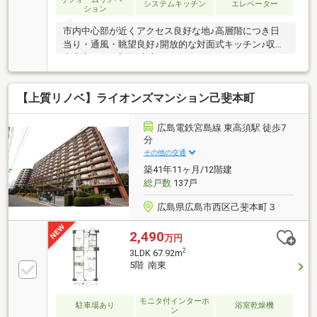
システムキッチン
エレベーター
ション
市内中心部が近くアクセス良好な地♪高層階につき日
当り・通風・眺望良好♪開放的な対面式キッチン♪収納
力豊富なWIC完備♪安心のオートロックセキュリティ♪
高級感のある大理石エントランス☆JR・広電・バス利
用可！公共交通機関充実♪教育施設も近くお子様にも
【上質リノベ】ライオンズマンション己斐本町
安心の住環境♪≪ご見学できます♪お気軽にお問い合わ
せください♪≫○住まいのことなら≪住むりえ≫に何で
もお気軽にご相談ください♪♪○お客様のニーズに最適
広島電鉄宮島線 東高須駅 徒歩7
な一戸建て、マンション、土地などの不動産情報をご
分
提供致します！！○住宅ローンについて、わかりやす
その他の交通
くご説明いたします。○住み替え、売却をお考えの方
築41年11ヶ月/12階建
もお気軽にご相談ください♪
総戸数
137戸
広島県広島市西区己斐本町３
2,490
万円
2
3LDK 67.92m
5階 南東
モニタ付インターホ
駐車場あり
浴室乾燥機
ン