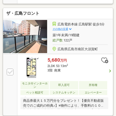
気温水器◆広島バス「幟町」バス停 徒歩２分（約１
２０ｍ） ～周辺環境～■広島市立幟町小学校 徒歩３
ザ・広島フロント
分（約１７０ｍ）■広島市立幟町中学校 徒歩５分
（約３９０ｍ）■セブンイレブン広島幟町東店 徒歩
１分（約５０ｍ）■ウォンツ幟町店 徒歩２分（約１
広島電鉄本線 広島駅駅 徒歩5分
２０ｍ）■ローソン広島橋本町店 徒歩３分（約２１
その他の交通
０ｍ）■ユアーズ幟町店 徒歩４分（約２８０ｍ）
築1年未満/19階建
総戸数
122戸
広島県広島市南区大須賀町
5,680
万円
2
2LDK 53.13m
3階 南東
モニタ付インターホ
即入居可
所有権
ン
ペット相談可
システムキッチン
エレベーター
商品券最大１５万円分をプレゼント！【優良不動産販
売でのご成約の特典♪】※物件により、手数料の１０％
相当額◆幟町小学校・幟町中学校◆ペット飼育可能♪
南東向きで陽当たり良好◆オートロック・宅配ボック