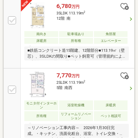
6,780
万円
2
3SLDK 113.19m
12階 南
南向き
駐車場あり
角部屋
床暖房
所有権
エレベーター
■鉄筋コンクリート造15階建、12階部分■113.19㎡（壁
芯）、3SLDKの間取り■ペット飼育可（管理規約によ
る制限あり）■約23.0帖の広々としたLDK■約3.0ｍの幅
があるワイドなキッチン■豊富な収納■1620サイズの浴
室■リビングにはペアガラスを採用■小梁の出ない中空
7,770
万円
スラブ工法■防音性に優れた二重天井構造■16台が駐車
2
2SLDK 113.19m
可能な平面駐車場（但し、空無。2025年10月17日現
5階 南西
在）■山陽本線「広島」駅まで約750ｍ（徒歩10分）
モニタ付インターホ
浴室乾燥機
床暖房
ン
リフォームリノベー
所有権
ペット相談可
ション
～リノベーション工事内容～ 2026年1月30日完
成。・キッチン、洗面化粧台、浴室、トイレ交換・フ