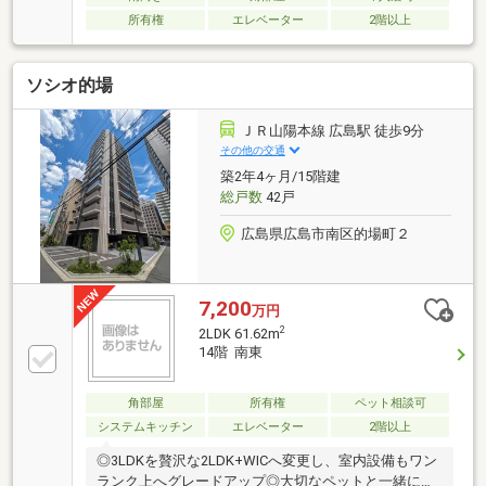
所有権
エレベーター
2階以上
ソシオ的場
ＪＲ山陽本線 広島駅 徒歩9分
その他の交通
築2年4ヶ月/15階建
総戸数
42戸
広島県広島市南区的場町２
7,200
万円
2
2LDK 61.62m
14階 南東
角部屋
所有権
ペット相談可
システムキッチン
エレベーター
2階以上
◎3LDKを贅沢な2LDK+WICへ変更し、室内設備もワン
ランク上へグレードアップ◎大切なペットと一緒に暮