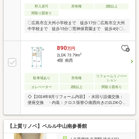
即入居可
所有権
2階以上
間取り図有り
〇広島市立大州小学校まで 徒歩17分〇広島市立大州
中学校まで 徒歩15分〇荒神保育園まで 徒歩4分〇
セブンイレブン 広島南蟹屋店まで 徒歩1分〇
COSTCO WHOLESALE(コストコ ホールセール) 広島倉
庫店まで 徒歩3分〇JR広島駅まで 徒歩15分
890
万円
2
2LDK 73.79m
4階 南西
リフォームリノベー
駐車場あり
所有権
ション
エレベーター
2階以上
間取り図有り
◇【2024年8月リフォーム内容】・水回り設備交換：
便座交換 ・内装：クロス張替◇南西向きの2LDK◇
マツダスタジアムまで徒歩4分（約250ｍ）野球観戦が
お好きな方におすすめ◇JR・広電広島駅まで徒歩14分
（約1100m）・マツダスタジアム前バス停まで徒歩1
【上質リノベ】ペルル中山南参番館
分（約64m）3路線ご利用いただけます◇平坦地で徒
歩や自転車でのお出かけもラクラク◇セブンイレブン
広島南蟹屋店（約91m）・フレスタ東雲店（約