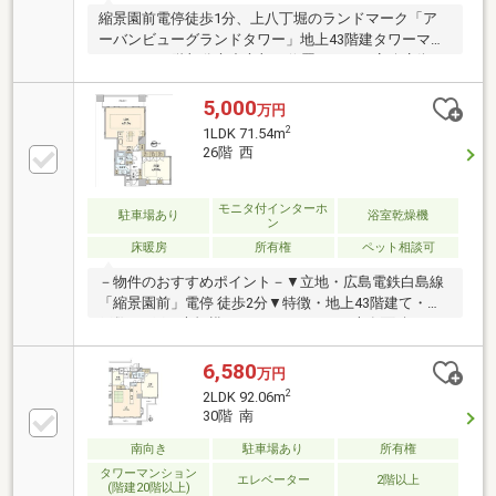
縮景園前電停徒歩1分、上八丁堀のランドマーク「ア
ーバンビューグランドタワー」地上43階建タワーマン
ションの15階部分市中心部に位置しながら官公庁街な
らではの落ち着いた住環境眼下に縮景園を望む、高層
階ならではの開放感ある眺望をお楽しみいただけます
5,000
万円
棟内にはスーパーや飲食店、クリニックなどが揃い、
2
1LDK 71.54m
日々の買い物や用事も身近で完結♪共用施設やセキュ
26階 西
リティ体制も充実しており、快適な暮らしをサポート
共用施設：ゲストルーム、ラウンジ、オーディオルー
ム、会議室等令和8年7月中旬リフォーム完了予定都心
モニタ付インターホ
駐車場あり
浴室乾燥機
ン
の利便性と落ち着いた住環境を両立した、ワンランク
床暖房
所有権
ペット相談可
上のアーバンライフを叶える住まいです
－物件のおすすめポイント－▼立地・広島電鉄白島線
「縮景園前」電停 徒歩2分▼特徴・地上43階建て・総
戸数295戸の大規模タワーマンション・専有面積71.54
平米の1LDK住戸・動線が短く作業がしやすいL字型キ
ッチン・パーティールームやゲストルーム等の共用施
6,580
万円
設有(一部有料)・24時間ゴミ出し可能・ペット飼育可
2
2LDK 92.06m
能(細則有)▼設備・オートロック・TVモニタ付インタ
30階 南
ーホン・宅配ボックス▼周辺環境・フレスタおかず工
房グランドタワー店 徒歩1分(約70m)■ ご希望の住まい
南向き
駐車場あり
所有権
探しをお手伝いします ━━━━━・・・物件の詳細・
タワーマンション
エレベーター
2階以上
(階建20階以上)
ご相談はお気軽にお問い合わせください。