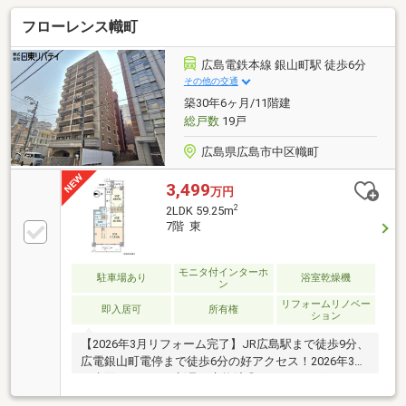
フローレンス幟町
広島電鉄本線 銀山町駅 徒歩6分
その他の交通
築30年6ヶ月/11階建
総戸数
19戸
広島県広島市中区幟町
3,499
万円
2
2LDK 59.25m
7階 東
モニタ付インターホ
駐車場あり
浴室乾燥機
ン
リフォームリノベー
即入居可
所有権
ション
【2026年3月リフォーム完了】JR広島駅まで徒歩9分、
広電銀山町電停まで徒歩6分の好アクセス！2026年3月
に水回りをすべて新品に交換済◎フローリングやクロ
スも張り替えており、新築気分で気持ち良くご入居い