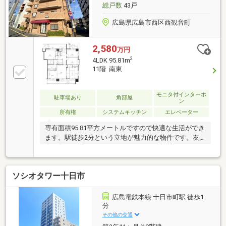
総戸数
43戸
広島県広島市西区西観音町
2,580
万円
2
4LDK 95.81m
11階 南東
モニタ付インターホ
駐車場あり
角部屋
ン
所有権
システムキッチン
エレベーター
専有面積95.81平方メートルですので快適な生活ができ
ます。駅徒歩2分という立地が魅力的な物件です。友
人が集まる場としてもぴったりな、15帖以上のLDKと
なっております。バルコニーの広さが16.64㎡の物件で
す。洗濯物がよく乾く南東向きがオススメポイントで
ソシオタワー十日市
す。駐輪場が利用できるので、自転車の盗難の心配が
ありません。動線を意識したデザインのシステムキッ
チン付きで作業能率が上がります。
広島電鉄本線 十日市町駅 徒歩1
分
その他の交通