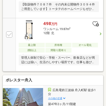
【取扱物件７０８７件 その内未公開物件３０９４件
ご用意しています】トータテのホームページもぜひご
覧ください。https://jyuhan.totate.co.jp/
498
万円
2
ワンルーム 19.87m
12階 北
最上階
所有権
オール電化
2階以上
間取り図有り
管理人体制で安心・学校・スーパー、飲食店などが周
辺には揃い、生活のしやすい場所です。仕事も遊びも
楽しみたい方にぴったりのロケーションです。
ポレスター舟入
広島電鉄江波線 舟入町駅 徒歩1
分
その他の交通
築47年2ヶ月/11階建