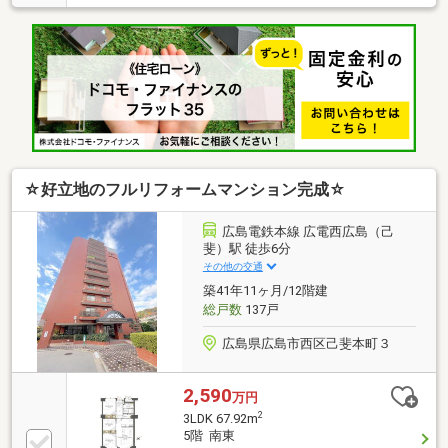
にお任せください♪住宅ローンもお任せください♪頭金
０円からでもＯＫ！住宅ローンが不安！月々の返済を
抑えたい！資金計画のお悩みもお気軽にご相談くださ
い。☆まずはその目で現地をご覧ください！平日も見
学可能です（要予約）お電話またはメールにて事前に
ご連絡ください。
☆好立地のフルリフォームマンション完成☆
広島電鉄本線 広電西広島（己
斐）駅 徒歩6分
その他の交通
築41年11ヶ月/12階建
総戸数
137戸
広島県広島市西区己斐本町３
2,590
万円
2
3LDK 67.92m
5階 南東