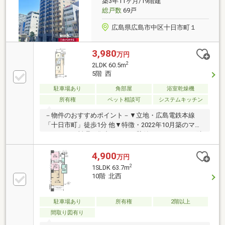
築3年11ヶ月/19階建
総戸数
69戸
広島県広島市中区十日市町１
3,980
万円
2
2LDK 60.5m
5階 西
駐車場あり
角部屋
浴室乾燥機
所有権
ペット相談可
システムキッチン
－物件のおすすめポイント－▼立地・広島電鉄本線
「十日市町」徒歩1分 他▼特徴・2022年10月築のマン
ション・お料理に集中しやすい壁付キッチン・LDと隣
接する洋室は一体利用も可能・キッチン背面に洗面室
があり、家事動線良好・ウォークスルークローゼッ
4,900
万円
ト・SIC有・ペット飼育可能(規約制限有)▼設備・食洗
2
1SLDK 63.7m
機・浴室乾燥機・宅配ボックス▼周辺環境・ユアーズ
10階 北西
十日市店 徒歩2分(約130m)※専有面積(60.5平米)は防災
備蓄倉庫(1.78平米)を含みます■ ご希望の住まい探しを
お手伝いします ━━━━━・・・物件の詳細・ご相談
駐車場あり
所有権
2階以上
はお気軽にお問い合わせください。
間取り図有り