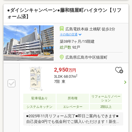
ス・防犯カメラ完備◆ゴミ出し24時間可能
●ダイシンキャンペーン●藤和猫屋町ハイタウン【リフ
◆◇◇◆◇◇◆【疑問や不安ゼロ】あなたに寄り添
った、物件探しを始めましょう！◎自由にネット検索
ォーム済】
できるタブレットをご用意！広島全エリア約９０００
物件を常時オープン公開◎ ⇒ご自分で条件を入力
広島電鉄本線 土橋駅 徒歩2分
し、納得いくまで探せます。◆新着・計画中物件な
その他の交通
ど…豊富な物件情報は『関連リンク』へ優良不動産販
築38年7ヶ月/15階建
売広島市南区皆実町3丁目3-22
総戸数
92戸
広島県広島市中区猫屋町
2,950
万円
2
3LDK 68.07m
7階 東
リフォームリノベー
駐車場あり
所有権
ション
システムキッチン
エレベーター
2階以上
■2025年11月リフォーム完了■即日ご案内もできます■
自己資金0円でも低金利でご購入いただけます！新生
活応援フェア実施中♪マンションをお探しの方は当社