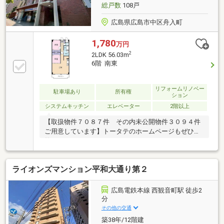
総戸数
108戸
広島県広島市中区舟入町
1,780
万円
2
2LDK 56.03m
6階 南東
リフォームリノベー
駐車場あり
所有権
ション
システムキッチン
エレベーター
2階以上
【取扱物件７０８７件 その内未公開物件３０９４件
ご用意しています】トータテのホームページもぜひご
覧ください。https://jyuhan.totate.co.jp/
ライオンズマンション平和大通り第２
広島電鉄本線 西観音町駅 徒歩2
分
その他の交通
築38年/12階建