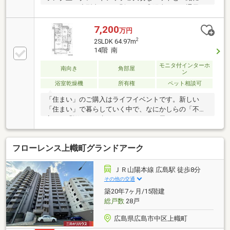
らせます（小型犬可・細則あり）◎陽当たり・通風と
もに良好◎水機能改善装置「新ん泉」を設置◎設計住
宅性能評価付・建設住宅性能評価を取得◆掲載物件の
7,200
万円
ほかにも【未公開物件】や【価格改定予定】情報をご
2
2SLDK 64.97m
案内いたします◆住宅ローンのご相談から資金計画ま
14階 南
で、お客様に合わせてサポートいたします◆「まずは
見学だけ」「話だけ聞きたい」という方も大歓迎で
モニタ付インターホ
南向き
角部屋
ン
す。お気軽にお問い合わせください！
浴室乾燥機
所有権
ペット相談可
「住まい」のご購入はライフイベントです。新しい
「住まい」で暮らしていく中で、なにかしらの「不
安」や「悩み」が生じることがあると思います。それ
は1年後、3年後、いや、１０年後、２０年後かもしれ
ません。これから先々の暮らしに必要なお金を事前に
フローレンス上幟町グランドアーク
知ることにより、最適な準備や暮らしの改善プランを
ご提案いたします。フリートは、これからも、いつも
ずっとお客様の人生にそっと寄り添い、豊かで幸せな
ＪＲ山陽本線 広島駅 徒歩8分
「未来」をサポートし続けていきます。⇒詳しい資料
その他の交通
のご請求・物件見学のご依頼はページ内ボタンから♪
築20年7ヶ月/15階建
総戸数
28戸
広島県広島市中区上幟町