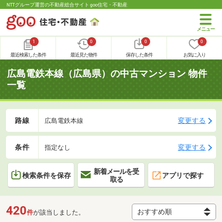
NTTグループ運営の不動産総合サイト goo住宅・不動産
1
0
0
0
最近検索した条件
最近見た物件
保存した条件
お気に入り
広島電鉄本線（広島県）の中古マンション 物件
一覧
路線
変更する
広島電鉄本線
条件
変更する
指定なし
新着メールを受
検索条件を保存
アプリで探す
取る
420
件
が該当しました。