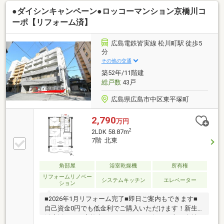
チンには、ディスポーザー（生ごみ粉砕処理器）あり
●ダイシンキャンペーン●ロッコーマンション京橋川コ
ます◆ゴミ出しは、24時間可能です◆ペット飼育可
(飼育規則あり)◆生活に必要な諸施設徒歩圏内です■所
ーポ【リフォーム済】
有者様は引越済ですので、いつでも内覧できます。お
気軽にお問合せ下さい
広島電鉄皆実線 松川町駅 徒歩5
分
その他の交通
築52年/11階建
総戸数
43戸
広島県広島市中区東平塚町
2,790
万円
2
2LDK 58.87m
7階 北東
角部屋
浴室乾燥機
所有権
リフォームリノベー
システムキッチン
エレベーター
ション
■2026年1月リフォーム完了■即日ご案内もできます■
自己資金0円でも低金利でご購入いただけます！新生
活応援フェア実施中♪マンションをお探しの方は当社