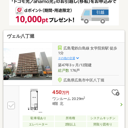
室壁全周プレミアムパネル◎全室壁掛エアコン設置可
◎ランニングコスト安い◎敷地内平面駐車場◆こんな
こともできます！・様々な住宅ローンプランニング
（おまとめローン等）・住宅ローン事前審査一括申
込・税理士・司法書士個別相談・ファイナンシャルプ
ランナー個別相談
ヴェル八丁堀
広島電鉄白島線 女学院前駅 徒歩
1分
その他の交通
築47年3ヶ月/12階建
総戸数
176戸
広島県広島市中区八丁堀
450
万円
2
ワンルーム 20.29m
8階 北
駐車場あり
所有権
システムキッチン
エレベーター
2階以上
間取り図有り