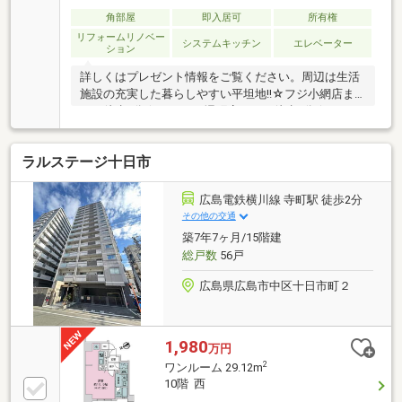
角部屋
即入居可
所有権
リフォームリノベー
システムキッチン
エレベーター
ション
詳しくはプレゼント情報をご覧ください。周辺は生活
施設の充実した暮らしやすい平坦地!!☆フジ小網店ま
で 徒歩3分☆スパーク堺町店まで 徒歩5分☆GOGO
やまぐちまで 徒歩9分☆ウォンツ十日市店まで 徒
歩9分☆本川保育園まで 徒歩8分☆広島市立本川小学
ラルステージ十日市
校まで 徒歩10分☆広島市立国泰寺中学校まで 徒歩
27分☆セブンイレブン 広島土橋店まで 徒歩2分☆広
島十日市郵便局まで 徒歩6分☆はるた呼吸器クリニ
広島電鉄横川線 寺町駅 徒歩2分
ックまで 徒歩5分☆平和記念公園まで 徒歩11分☆
その他の交通
小網電停まで 徒歩2分☆堺町バス停まで 徒歩1分
築7年7ヶ月/15階建
総戸数
56戸
広島県広島市中区十日市町２
1,980
万円
2
ワンルーム 29.12m
10階 西