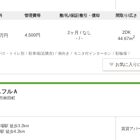
料
管理費等
敷/礼/保証/敷引・償却
間取り/広さ
2DK
2ヶ月 / なし
4,500円
万円
2
- / -
44.67m
バス・トイレ別
駐車場(近隣含)
南向き
モニタ付インターホン
駐輪場
お気に入り
スフルＡ
市林田町
場駅 徒歩3.2km
賃貸アパ
駅 徒歩4.2km