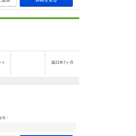
に追加
ート
築21年7ヶ月
輪場