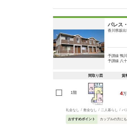
パレス
香川県坂出
予讃線 鴨川
予讃線 八十
間取り図
賃
1階
4
万
礼金なし
敷金なし
二人暮らし
バ
おすすめポイント
カップルの方にも