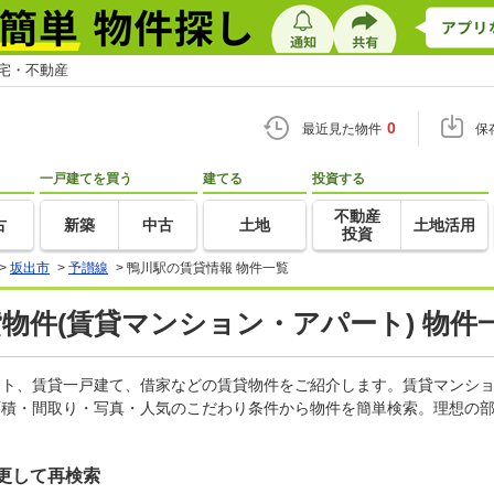
住宅・不動産
0
最近見た物件
保
一戸建てを買う
建てる
投資する
不動産
古
新築
中古
土地
土地活用
投資
>
坂出市
>
予讃線
>
鴨川駅の賃貸情報 物件一覧
貸物件(賃貸マンション・アパート) 物件
パート、賃貸一戸建て、借家などの賃貸物件をご紹介します。賃貸マンシ
面積・間取り・写真・人気のこだわり条件から物件を簡単検索。理想の部
更して再検索