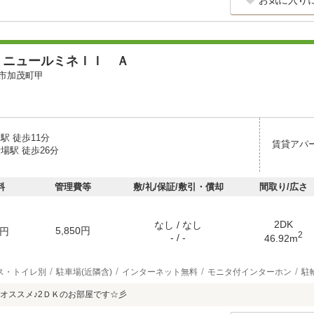
お気に入り
・ニュールミネＩＩ Ａ
市加茂町甲
駅 徒歩11分
賃貸アパ
場駅 徒歩26分
料
管理費等
敷/礼/保証/敷引・償却
間取り/広さ
2DK
なし / なし
5,850円
円
2
- / -
46.92m
ス・トイレ別
駐車場(近隣含)
インターネット無料
モニタ付インターホン
駐
オススメ♪2ＤＫのお部屋です☆彡