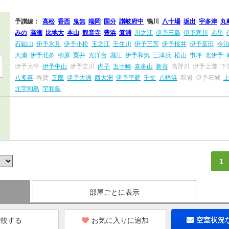
予讃線：
高松
香西
鬼無
端岡
国分
讃岐府中
鴨川
八十場
坂出
宇多津
丸
みの
高瀬
比地大
本山
観音寺
豊浜
箕浦
川之江
伊予三島
伊予寒川
赤星
石鎚山
伊予氷見
伊予小松
玉之江
壬生川
伊予三芳
伊予桜井
伊予富田
今
大浦
伊予北条
柳原
粟井
光洋台
堀江
伊予和気
三津浜
松山
市坪
北伊予
伊予大平
伊予中山
伊予立川
内子
五十崎
喜多山
新谷
高野川
伊予上灘
下
八多喜
春賀
五郎
伊予大洲
西大洲
伊予平野
千丈
八幡浜
双岩
伊予石城
北宇和島
宇和島
1
部屋ごとに表示
お気に入りに追加
空室状況