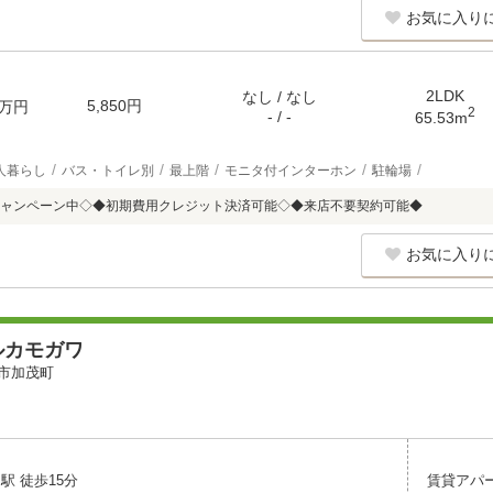
お気に入り
2LDK
なし / なし
5,850円
万円
2
- / -
65.53m
人暮らし
バス・トイレ別
最上階
モニタ付インターホン
駐輪場
ャンペーン中◇◆初期費用クレジット決済可能◇◆来店不要契約可能◆
お気に入り
ルカモガワ
市加茂町
駅 徒歩15分
賃貸アパ