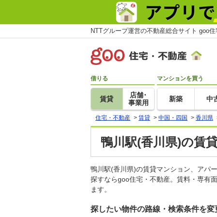
NTTグループ運営の不動産総合サイト goo
借りる
マンションを買う
店舗･
賃貸
新築
中
事業用
住宅・不動産
>
賃貸
>
中国・四国
>
香川県
鴨川駅(香川県)の賃
鴨川駅(香川県)の賃貸マンション、ア
探すならgoo住宅・不動産。賃料・専有
ます。
探したい物件の路線・検索条件を変