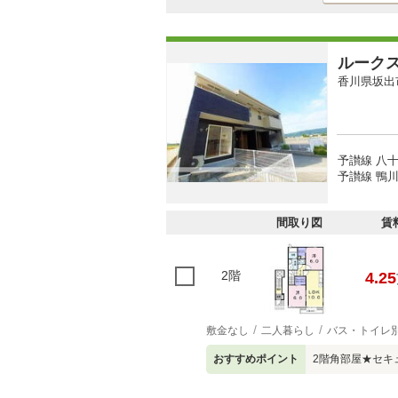
ルーク
香川県坂出
予讃線 八十
予讃線 鴨川
間取り図
賃
2階
4.25
敷金なし
二人暮らし
バス・トイレ
おすすめポイント
2階角部屋★セキ