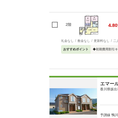
2階
4.80
礼金なし
敷金なし
更新料なし
二
おすすめポイント
◆初期費用割引キ
エマー
香川県坂出
予讃線 鴨川