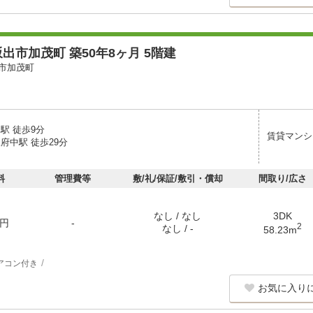
出市加茂町 築50年8ヶ月 5階建
市加茂町
駅 徒歩9分
賃貸マンシ
府中駅 徒歩29分
料
管理費等
敷/礼/保証/敷引・償却
間取り/広さ
なし / なし
3DK
円
-
2
なし / -
58.23m
アコン付き
お気に入り