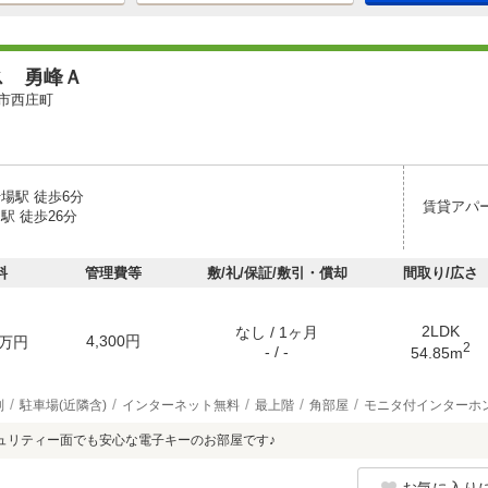
ス 勇峰Ａ
市西庄町
場駅 徒歩6分
賃貸アパ
駅 徒歩26分
料
管理費等
敷/礼/保証/敷引・償却
間取り/広さ
2LDK
なし / 1ヶ月
4,300円
万円
2
- / -
54.85m
別
駐車場(近隣含)
インターネット無料
最上階
角部屋
モニタ付インターホ
ュリティー面でも安心な電子キーのお部屋です♪