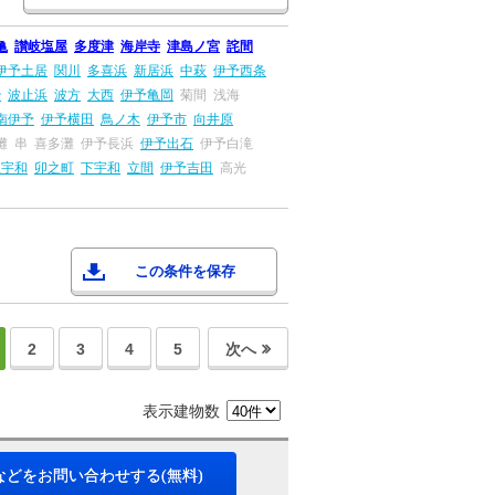
亀
讃岐塩屋
多度津
海岸寺
津島ノ宮
詫間
伊予土居
関川
多喜浜
新居浜
中萩
伊予西条
治
波止浜
波方
大西
伊予亀岡
菊間
浅海
南伊予
伊予横田
鳥ノ木
伊予市
向井原
灘
串
喜多灘
伊予長浜
伊予出石
伊予白滝
上宇和
卯之町
下宇和
立間
伊予吉田
高光
この条件を保存
2
3
4
5
次へ
表示建物数
などをお問い合わせする(無料)