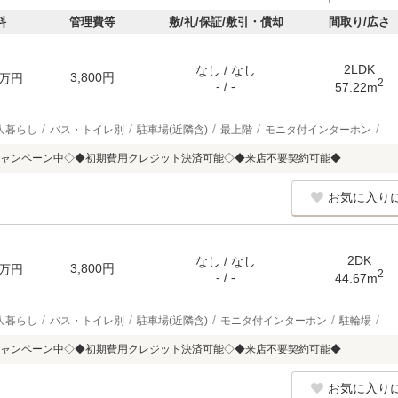
料
管理費等
敷/礼/保証/敷引・償却
間取り/広さ
2LDK
なし / なし
3,800円
万円
2
- / -
57.22m
人暮らし
バス・トイレ別
駐車場(近隣含)
最上階
モニタ付インターホン
ャンペーン中◇◆初期費用クレジット決済可能◇◆来店不要契約可能◆
お気に入り
2DK
なし / なし
3,800円
万円
2
- / -
44.67m
人暮らし
バス・トイレ別
駐車場(近隣含)
モニタ付インターホン
駐輪場
ャンペーン中◇◆初期費用クレジット決済可能◇◆来店不要契約可能◆
お気に入り