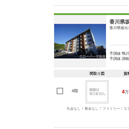
香川県坂
香川県坂出
予讃線 鴨川
予讃線 讃岐
間取り図
賃
4階
4
万
礼金なし
敷金なし
ファミリー
エ