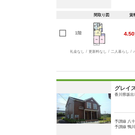
間取り図
賃
1階
4.50
礼金なし
更新料なし
二人暮らし
グレイ
香川県坂出
予讃線 八十
予讃線 鴨川