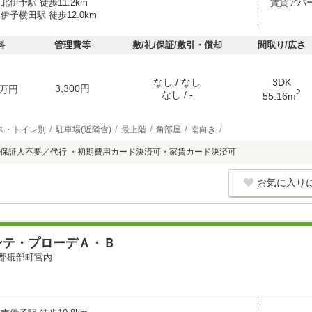
北伊予駅 徒歩11.2km
賃貸アパ
伊予横田駅 徒歩12.0km
料
管理費等
敷/礼/保証/敷引・償却
間取り/広さ
なし / なし
3DK
3,300円
万円
2
なし / -
55.16m
ス・トイレ別
駐車場(近隣含)
最上階
角部屋
南向き
保証人不要／代行 ・初期費用カード決済可・家賃カード決済可
お気に入り
ンテ・プローデＡ・Ｂ
郡砥部町宮内