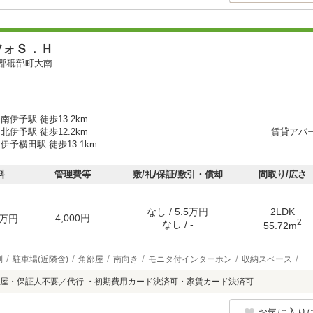
ツォＳ．Ｈ
郡砥部町大南
南伊予駅 徒歩13.2km
北伊予駅 徒歩12.2km
賃貸アパ
伊予横田駅 徒歩13.1km
料
管理費等
敷/礼/保証/敷引・償却
間取り/広さ
なし / 5.5万円
2LDK
4,000円
万円
2
なし / -
55.72m
別
駐車場(近隣含)
角部屋
南向き
モニタ付インターホン
収納スペース
屋・保証人不要／代行 ・初期費用カード決済可・家賃カード決済可
お気に入り