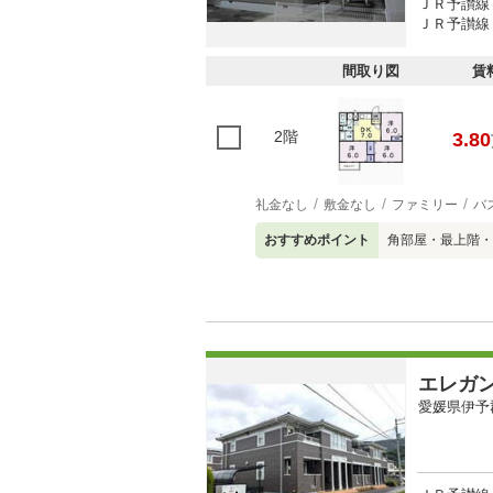
ＪＲ予讃線 
ＪＲ予讃線 
間取り図
賃
2階
3.80
礼金なし
敷金なし
ファミリー
バ
おすすめポイント
角部屋・最上階・
エレガ
愛媛県伊予