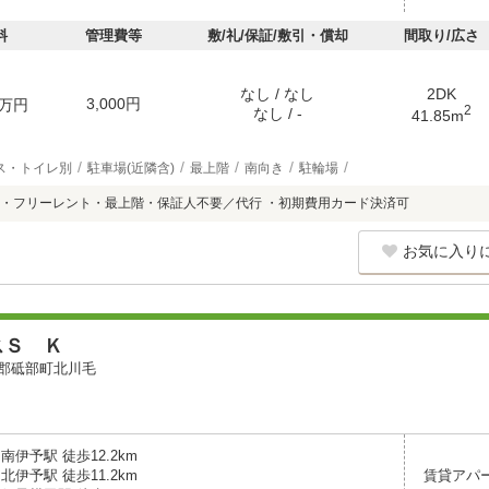
料
管理費等
敷/礼/保証/敷引・償却
間取り/広さ
なし / なし
2DK
3,000円
万円
2
なし / -
41.85m
ス・トイレ別
駐車場(近隣含)
最上階
南向き
駐輪場
・フリーレント・最上階・保証人不要／代行 ・初期費用カード決済可
お気に入り
スＳ Ｋ
郡砥部町北川毛
南伊予駅 徒歩12.2km
北伊予駅 徒歩11.2km
賃貸アパ