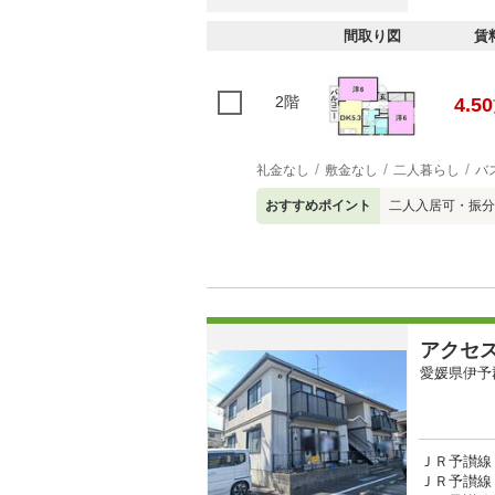
間取り図
賃
2階
4.50
礼金なし
敷金なし
二人暮らし
バ
おすすめポイント
二人入居可・振分
アクセ
愛媛県伊予
ＪＲ予讃線 
ＪＲ予讃線 