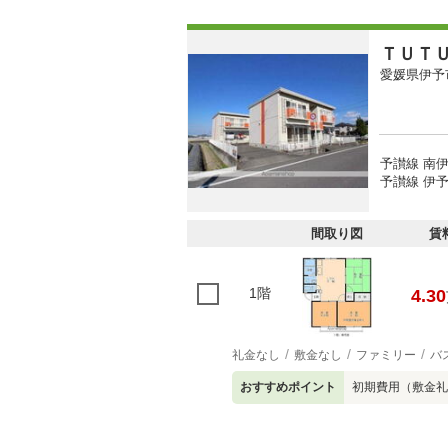
ＴＵＴ
愛媛県伊予
予讃線 南伊
予讃線 伊予
間取り図
賃
1階
4.30
礼金なし
敷金なし
ファミリー
バ
おすすめポイント
初期費用（敷金礼