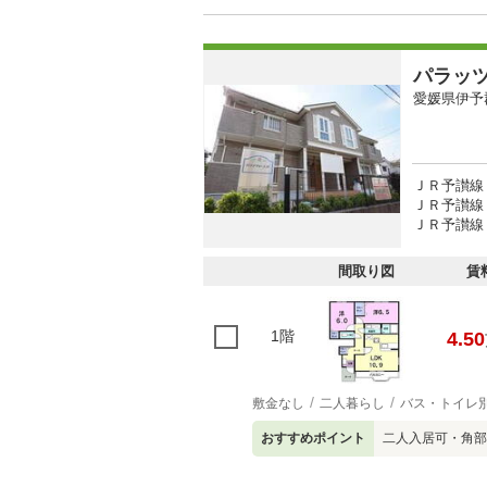
パラッ
愛媛県伊予
ＪＲ予讃線 
ＪＲ予讃線 
ＪＲ予讃線 
間取り図
賃
1階
4.50
敷金なし
二人暮らし
バス・トイレ
おすすめポイント
二人入居可・角部