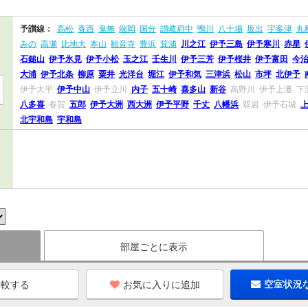
予讃線：
高松
香西
鬼無
端岡
国分
讃岐府中
鴨川
八十場
坂出
宇多津
丸
みの
高瀬
比地大
本山
観音寺
豊浜
箕浦
川之江
伊予三島
伊予寒川
赤星
石鎚山
伊予氷見
伊予小松
玉之江
壬生川
伊予三芳
伊予桜井
伊予富田
今
大浦
伊予北条
柳原
粟井
光洋台
堀江
伊予和気
三津浜
松山
市坪
北伊予
伊予大平
伊予中山
伊予立川
内子
五十崎
喜多山
新谷
高野川
伊予上灘
下
八多喜
春賀
五郎
伊予大洲
西大洲
伊予平野
千丈
八幡浜
双岩
伊予石城
北宇和島
宇和島
部屋ごとに表示
お気に入りに追加
空室状況