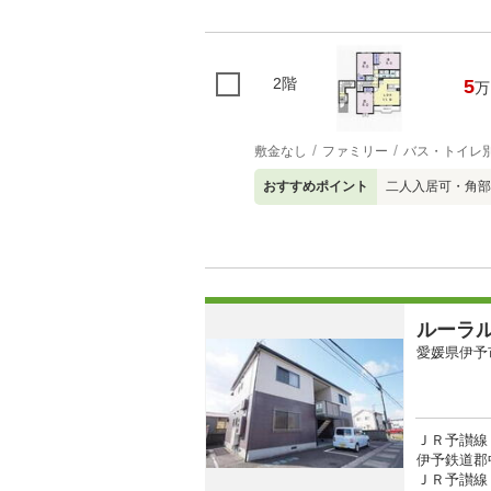
2階
5
万
敷金なし
ファミリー
バス・トイレ
おすすめポイント
二人入居可・角部
ルーラ
愛媛県伊予
ＪＲ予讃線 
伊予鉄道郡中
ＪＲ予讃線 