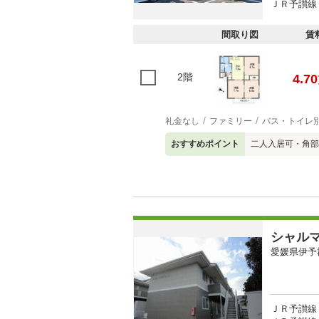
ＪＲ予讃線 
間取り図
賃
2階
4.70
礼金なし
ファミリー
バス・トイレ
おすすめポイント
二人入居可・角部
シャル
愛媛県伊予
ＪＲ予讃線 