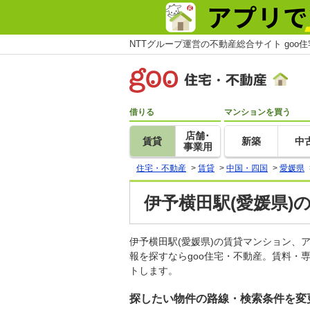
NTTグループ運営の不動産総合サイト goo
借りる
マンションを買う
店舗･
賃貸
新築
中
事業用
住宅・不動産
>
賃貸
>
中国・四国
>
愛媛県
伊予横田駅(愛媛県)
伊予横田駅(愛媛県)の賃貸マンション
報を探すならgoo住宅・不動産。賃料・
トします。
探したい物件の路線・検索条件を変