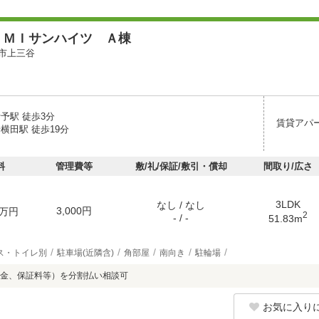
ＵＭＩサンハイツ Ａ棟
市上三谷
予駅 徒歩3分
賃貸アパ
横田駅 徒歩19分
料
管理費等
敷/礼/保証/敷引・償却
間取り/広さ
3LDK
なし / なし
3,000円
万円
2
- / -
51.83m
ス・トイレ別
駐車場(近隣含)
角部屋
南向き
駐輪場
金、保証料等）を分割払い相談可
お気に入り