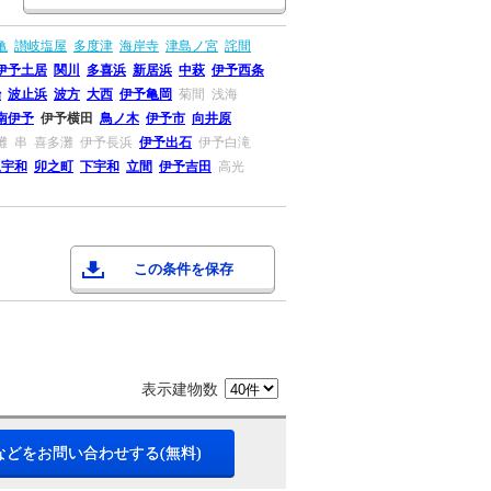
亀
讃岐塩屋
多度津
海岸寺
津島ノ宮
詫間
伊予土居
関川
多喜浜
新居浜
中萩
伊予西条
治
波止浜
波方
大西
伊予亀岡
菊間
浅海
南伊予
伊予横田
鳥ノ木
伊予市
向井原
灘
串
喜多灘
伊予長浜
伊予出石
伊予白滝
上宇和
卯之町
下宇和
立間
伊予吉田
高光
この条件を保存
表示建物数
などをお問い合わせする(無料)