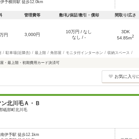
伊予横田駅 徒歩12.0km
料
管理費等
敷/礼/保証/敷引・償却
間取り/広さ
10万円 / なし
3DK
3,000円
万円
2
なし / -
54.85m
別
駐車場(近隣含)
最上階
角部屋
モニタ付インターホン
収納スペース
屋・最上階・初期費用カード決済可
お気に入り
マン北川毛Ａ・Ｂ
郡砥部町北川毛
南伊予駅 徒歩12.1km