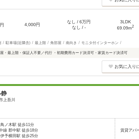
なし / 6万円
3LDK
4,000円
円
2
なし / -
69.09m
別
駐車場(近隣含)
最上階
角部屋
南向き
モニタ付インターホン
屋・最上階・保証人不要／代行 ・初期費用カード決済可・家賃カード決済可
お気に入り
ル静
市上吾川
鳥ノ木駅 徒歩11分
線 郡中駅 徒歩18分
賃貸アパ
伊予横田駅 徒歩25分