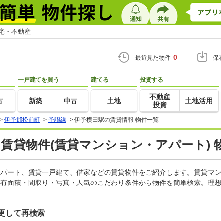
住宅・不動産
0
最近見た物件
保
一戸建てを買う
建てる
投資する
不動産
古
新築
中古
土地
土地活用
投資
>
伊予郡松前町
>
予讃線
>
伊予横田駅の賃貸情報 物件一覧
の賃貸物件(賃貸マンション・アパート) 
、アパート、賃貸一戸建て、借家などの賃貸物件をご紹介します。賃貸マ
専有面積・間取り・写真・人気のこだわり条件から物件を簡単検索。理想
更して再検索