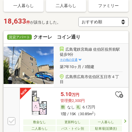
一人暮らし
二人暮らし
ファミリー
18,633
件
が該当しました。
クオーレ コイン通り
賃貸アパート
広島電鉄宮島線 佐伯区役所前駅
徒歩9分
その他の交通
築7年10ヶ月 / 3階建
広島県広島市佐伯区五日市４丁
目
5.10
万円
管理費2,300円
なし
6.1万円
2
1階 / 1SK（30.85m
）
敷金なし
更新料なし
一人暮らし
二人暮らし
バス・トイレ別
駐車場(近隣含)