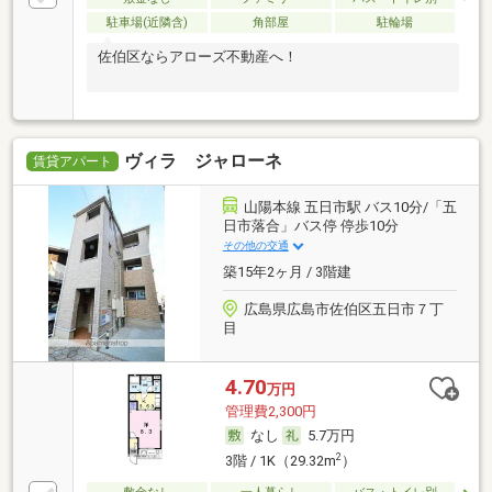
駐車場(近隣含)
角部屋
駐輪場
佐伯区ならアローズ不動産へ！
ヴィラ ジャローネ
賃貸アパート
山陽本線 五日市駅 バス10分/「五
日市落合」バス停 停歩10分
その他の交通
築15年2ヶ月 / 3階建
広島県広島市佐伯区五日市７丁
目
4.70
万円
管理費2,300円
なし
5.7万円
2
3階 / 1K（29.32m
）