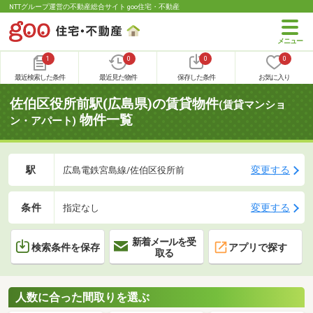
NTTグループ運営の不動産総合サイト goo住宅・不動産
1
0
0
0
最近検索した条件
最近見た物件
保存した条件
お気に入り
佐伯区役所前駅(広島県)の賃貸物件
(賃貸マンショ
物件一覧
ン・アパート)
駅
変更する
広島電鉄宮島線/佐伯区役所前
条件
変更する
指定なし
新着メールを受
検索条件を保存
アプリで探す
取る
人数に合った間取りを選ぶ