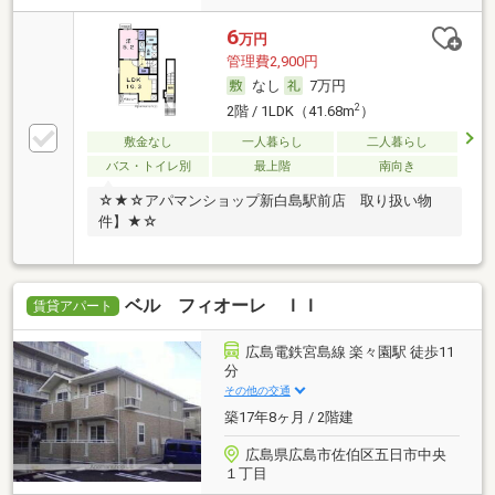
6
万円
管理費2,900円
なし
7万円
2
2階 / 1LDK（41.68m
）
敷金なし
一人暮らし
二人暮らし
バス・トイレ別
最上階
南向き
☆★☆アパマンショップ新白島駅前店 取り扱い物
件】★☆
ベル フィオーレ ＩＩ
賃貸アパート
広島電鉄宮島線 楽々園駅 徒歩11
分
その他の交通
築17年8ヶ月 / 2階建
広島県広島市佐伯区五日市中央
１丁目