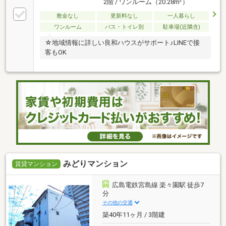
2階 / ワンルーム（20.28m
）
敷金なし
更新料なし
一人暮らし
ワンルーム
バス・トイレ別
駐車場(近隣含)
☆地域情報に詳しい良和ハウスがサポート♪LINEで接
客もOK
みどりマンション
賃貸マンション
広島電鉄宮島線 楽々園駅 徒歩7
分
その他の交通
築40年11ヶ月 / 3階建