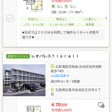
管理費8,000円
なし
なし
2
2階 / 2LDK（71.18m
）
礼金なし
敷金なし
二人暮らし
バス・トイレ別
インターネット無料
角部屋
■当店ではＺＯＯＭを利用して物件をリモート内覧可
能です■
レオパレスｆｌｏｒａＩＩ
賃貸マンション
広島電鉄宮島線 佐伯区役所前駅
徒歩14分
その他の交通
築25年4ヶ月 / 3階建
広島県広島市佐伯区五日市６丁
目
4.70
万円
管理費5,000円