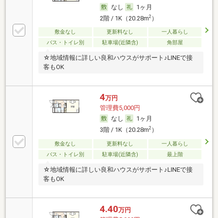
なし
1ヶ月
2
2階 / 1K（20.28m
）
敷金なし
更新料なし
一人暮らし
バス・トイレ別
駐車場(近隣含)
角部屋
☆地域情報に詳しい良和ハウスがサポート♪LINEで接
客もOK
4
万円
管理費5,000円
なし
1ヶ月
2
3階 / 1K（20.28m
）
敷金なし
更新料なし
一人暮らし
バス・トイレ別
駐車場(近隣含)
最上階
☆地域情報に詳しい良和ハウスがサポート♪LINEで接
客もOK
4.40
万円