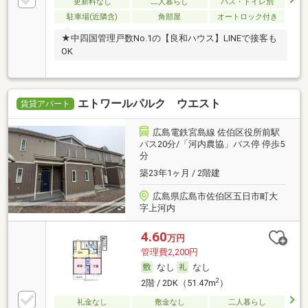
更新料なし
二人暮らし
バス・トイレ別
駐車場(近隣含)
角部屋
オートロック付き
★中四国管理戸数No.1の【良和ハウス】LINEで接客も
OK
エトワールパルク ウエスト
賃貸アパート
広島電鉄宮島線 佐伯区役所前駅
バス20分/「河内農協」バス停 停歩5
分
築23年1ヶ月 / 2階建
広島県広島市佐伯区五日市町大
字上河内
4.60
万円
管理費2,200円
なし
なし
2
2階 / 2DK（51.47m
）
礼金なし
敷金なし
二人暮らし