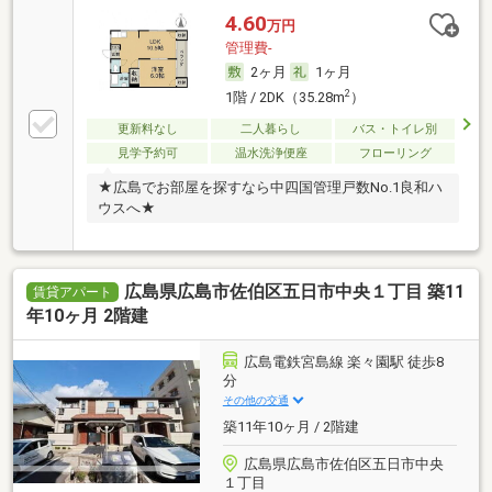
4.60
万円
管理費-
2ヶ月
1ヶ月
2
1階 / 2DK（35.28m
）
更新料なし
二人暮らし
バス・トイレ別
見学予約可
温水洗浄便座
フローリング
★広島でお部屋を探すなら中四国管理戸数No.1良和ハ
ウスへ★
広島県広島市佐伯区五日市中央１丁目 築11
賃貸アパート
年10ヶ月 2階建
広島電鉄宮島線 楽々園駅 徒歩8
分
その他の交通
築11年10ヶ月 / 2階建
広島県広島市佐伯区五日市中央
１丁目