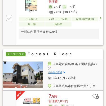
管理費-
2ヶ月
1ヶ月
2
2階 / 2DK（30.37m
）
二人暮らし
バス・トイレ別
駐車場(近隣含)
最上階
角部屋
一緒に内覧行きませんか？
Ｆｏｒｅｓｔ Ｒｉｖｅｒ
テラスハウス
広島電鉄宮島線 楽々園駅 徒歩22
分
その他の交通
築11年1ヶ月 / 2階建
広島県広島市佐伯区坪井１丁目
7
万円
管理費1,000円