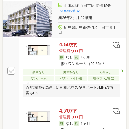
山陽本線 五日市駅 徒歩15分
その他の交通
築26年2ヶ月 / 3階建
広島県広島市佐伯区五日市６丁
目
4.50
万円
管理費5,000円
なし
1ヶ月
2
1階 / ワンルーム（20.28m
）
敷金なし
更新料なし
一人暮らし
ワンルーム
バス・トイレ別
駐車場(近隣含)
☆地域情報に詳しい良和ハウスがサポート♪LINEで接
客もOK
4.70
万円
管理費5,000円
なし
1ヶ月
2