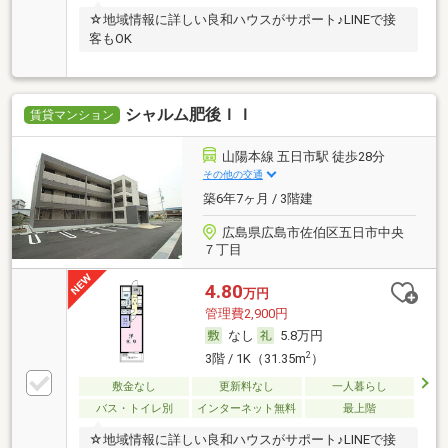
☆地域情報に詳しい良和ハウスがサポート♪LINEで接
客もOK
シャルム肥後ＩＩ
賃貸マンション
山陽本線 五日市駅 徒歩28分
その他の交通
築6年7ヶ月 / 3階建
広島県広島市佐伯区五日市中央
７丁目
4.80
万円
管理費2,900円
なし
5.8万円
2
3階 / 1K（31.35m
）
敷金なし
更新料なし
一人暮らし
バス・トイレ別
インターネット無料
最上階
☆地域情報に詳しい良和ハウスがサポート♪LINEで接