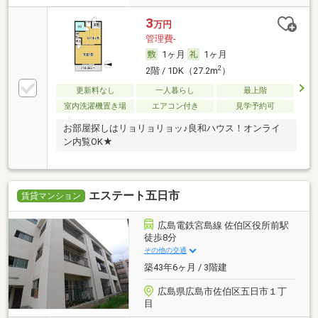
3
万円
管理費-
1ヶ月
1ヶ月
2
2階 / 1DK（27.2m
）
更新料なし
一人暮らし
最上階
室内洗濯機置き場
エアコン付き
見学予約可
お部屋探しはリョリョリョッ♪良和ハウス！オンライ
ン内覧OK★
エステート五日市
賃貸マンション
広島電鉄宮島線 佐伯区役所前駅
徒歩8分
その他の交通
築43年6ヶ月 / 3階建
広島県広島市佐伯区五日市１丁
目