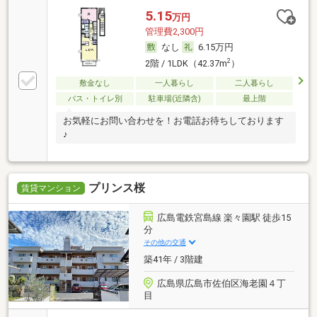
5.15
万円
管理費2,300円
なし
6.15万円
2
2階 / 1LDK（42.37m
）
敷金なし
一人暮らし
二人暮らし
バス・トイレ別
駐車場(近隣含)
最上階
お気軽にお問い合わせを！お電話お待ちしております
♪
プリンス桜
賃貸マンション
広島電鉄宮島線 楽々園駅 徒歩15
分
その他の交通
築41年 / 3階建
広島県広島市佐伯区海老園４丁
目