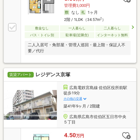
管理費3,000円
なし
1ヶ月
2
2階 / 1LDK（34.57m
）
敷金なし
一人暮らし
二人暮らし
バス・トイレ別
駐車場(近隣含)
インターネット無料
二人入居可・角部屋・管理人巡回・最上階・保証人不
要／代行
レジデンス京塚
賃貸アパート
広島電鉄宮島線 佐伯区役所前駅
徒歩19分
その他の交通
築41年9ヶ月 / 2階建
広島県広島市佐伯区五日市中央
５丁目
4.50
万円