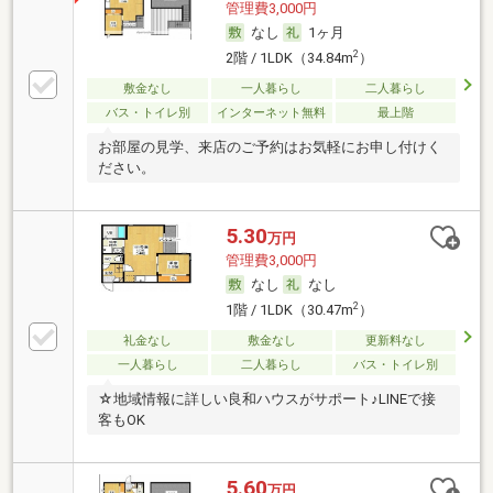
管理費3,000円
なし
1ヶ月
2
2階 / 1LDK（34.84m
）
敷金なし
一人暮らし
二人暮らし
バス・トイレ別
インターネット無料
最上階
お部屋の見学、来店のご予約はお気軽にお申し付けく
ださい。
5.30
万円
管理費3,000円
なし
なし
2
1階 / 1LDK（30.47m
）
礼金なし
敷金なし
更新料なし
一人暮らし
二人暮らし
バス・トイレ別
☆地域情報に詳しい良和ハウスがサポート♪LINEで接
客もOK
5.60
万円