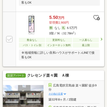
客もOK
5.50
万円
管理費2,900円
なし
6.5万円
2
3階 / 1K（32.78m
）
敷金なし
更新料なし
一人暮らし
バス・トイレ別
インターネット無料
最上階
☆地域情報に詳しい良和ハウスがサポート♪LINEで接
客もOK
クレセンド楽々園 Ａ棟
賃貸アパート
広島電鉄宮島線 楽々園駅 徒歩9
分
その他の交通
築32年8ヶ月 / 2階建