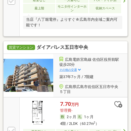
敷金なし
一人暮らし
バス・トイレ別
モニタ付インターホ
最上階
収納スペース
ン
当店『八丁堀電停』よりすぐ☆広島市内全域ご案内可
能です！
ダイアパレス五日市中央
賃貸マンション
広島電鉄宮島線 佐伯区役所前駅
徒歩20分
その他の交通
築37年7ヶ月 / 7階建
広島県広島市佐伯区五日市中央
５丁目
7.70
万円
管理費-
2ヶ月
1ヶ月
2
4階 / 2LDK（63.27m
）