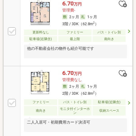
6.70
万円
管理費-
2ヶ月
1ヶ月
2
3階 / 3DK（62.8m
）
更新料なし
ファミリー
バス・トイレ別
駐車場(近隣含)
最上階
南向き
他の不動産会社の物件も紹介可能です
6.70
万円
管理費なし
2ヶ月
1ヶ月
2
2階 / 3DK（62.8m
）
ファミリー
バス・トイレ別
駐車場(近隣含)
モニタ付インターホ
南向き
収納スペース
ン
二人入居可・初期費用カード決済可