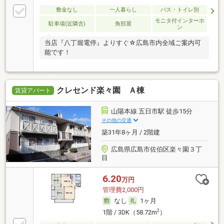
敷金なし
一人暮らし
バス・トイレ別
モニタ付インターホ
駐車場(近隣含)
角部屋
ン
当店『八丁堀電停』よりすぐ☆広島市内全域ご案内可
能です！
クレセンド楽々園 Ａ棟
賃貸アパート
山陽本線 五日市駅 徒歩15分
その他の交通
築31年8ヶ月 / 2階建
広島県広島市佐伯区楽々園３丁
目
6.20
万円
管理費2,000円
なし
1ヶ月
2
1階 / 3DK（58.72m
）