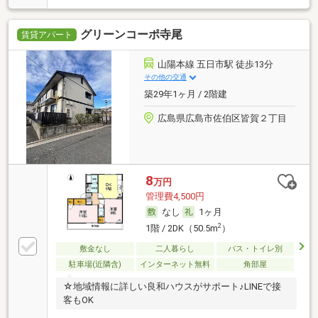
グリーンコーポ寺尾
賃貸アパート
山陽本線 五日市駅 徒歩13分
その他の交通
築29年1ヶ月 / 2階建
広島県広島市佐伯区皆賀２丁目
8
万円
管理費4,500円
なし
1ヶ月
2
1階 / 2DK（50.5m
）
敷金なし
二人暮らし
バス・トイレ別
駐車場(近隣含)
インターネット無料
角部屋
☆地域情報に詳しい良和ハウスがサポート♪LINEで接
客もOK