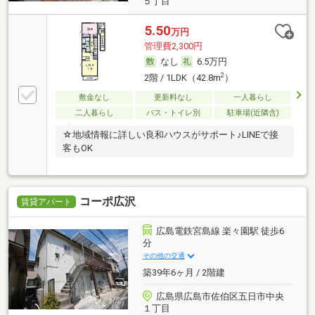
５丁目
5.50
万円
管理費2,300円
なし
6.5万円
2
2階 / 1LDK（42.8m
）
敷金なし
更新料なし
一人暮らし
二人暮らし
バス・トイレ別
駐車場(近隣含)
☆地域情報に詳しい良和ハウスがサポート♪LINEで接
客もOK
コーポ広沢
賃貸アパート
広島電鉄宮島線 楽々園駅 徒歩6
分
その他の交通
築39年6ヶ月 / 2階建
広島県広島市佐伯区五日市中央
１丁目