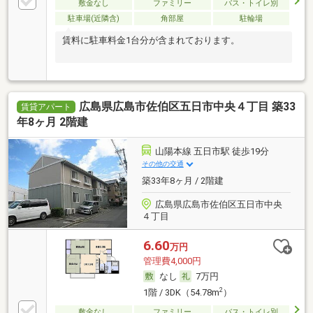
敷金なし
ファミリー
バス・トイレ別
駐車場(近隣含)
角部屋
駐輪場
賃料に駐車料金1台分が含まれております。
広島県広島市佐伯区五日市中央４丁目 築33
賃貸アパート
年8ヶ月 2階建
山陽本線 五日市駅 徒歩19分
その他の交通
築33年8ヶ月 / 2階建
広島県広島市佐伯区五日市中央
４丁目
6.60
万円
管理費4,000円
なし
7万円
2
1階 / 3DK（54.78m
）
敷金なし
ファミリー
バス・トイレ別