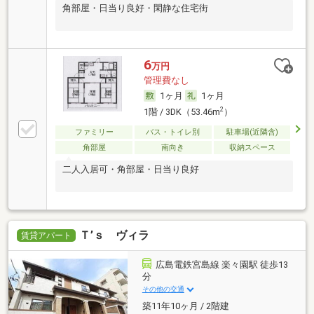
角部屋・日当り良好・閑静な住宅街
6
万円
管理費なし
1ヶ月
1ヶ月
2
1階 / 3DK（53.46m
）
ファミリー
バス・トイレ別
駐車場(近隣含)
角部屋
南向き
収納スペース
二人入居可・角部屋・日当り良好
Ｔ’ｓ ヴィラ
賃貸アパート
広島電鉄宮島線 楽々園駅 徒歩13
分
その他の交通
築11年10ヶ月 / 2階建