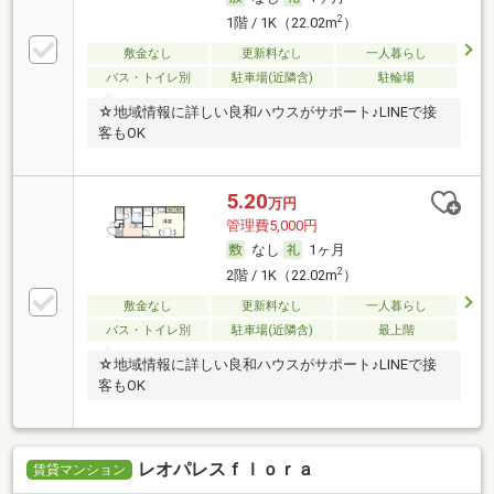
2
1階 / 1K（22.02m
）
敷金なし
更新料なし
一人暮らし
バス・トイレ別
駐車場(近隣含)
駐輪場
☆地域情報に詳しい良和ハウスがサポート♪LINEで接
客もOK
5.20
万円
管理費5,000円
なし
1ヶ月
2
2階 / 1K（22.02m
）
敷金なし
更新料なし
一人暮らし
バス・トイレ別
駐車場(近隣含)
最上階
☆地域情報に詳しい良和ハウスがサポート♪LINEで接
客もOK
レオパレスｆｌｏｒａ
賃貸マンション