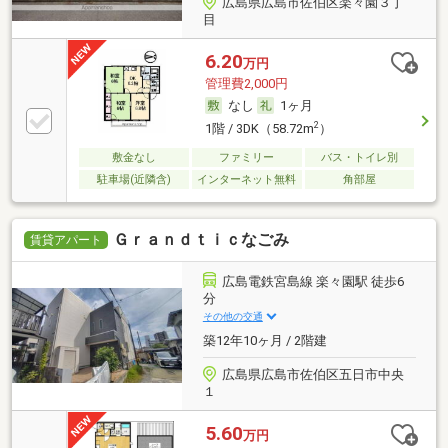
広島県広島市佐伯区楽々園３丁
目
6.20
万円
管理費2,000円
なし
1ヶ月
2
1階 / 3DK（58.72m
）
敷金なし
ファミリー
バス・トイレ別
駐車場(近隣含)
インターネット無料
角部屋
Ｇｒａｎｄｔｉｃなごみ
賃貸アパート
広島電鉄宮島線 楽々園駅 徒歩6
分
その他の交通
築12年10ヶ月 / 2階建
広島県広島市佐伯区五日市中央
１
5.60
万円