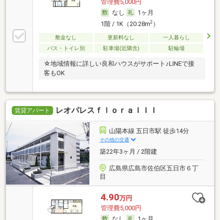
管理費5,000円
なし
1ヶ月
2
1階 / 1K（20.28m
）
敷金なし
更新料なし
一人暮らし
バス・トイレ別
駐車場(近隣含)
駐輪場
☆地域情報に詳しい良和ハウスがサポート♪LINEで接
客もOK
レオパレスｆｌｏｒａＩＩＩ
賃貸アパート
山陽本線 五日市駅 徒歩14分
その他の交通
築22年3ヶ月 / 2階建
広島県広島市佐伯区五日市６丁
目
4.90
万円
管理費5,000円
なし
1ヶ月