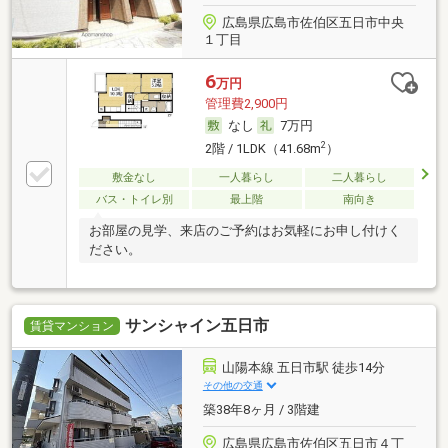
広島県広島市佐伯区五日市中央
１丁目
6
万円
管理費2,900円
なし
7万円
2
2階 / 1LDK（41.68m
）
敷金なし
一人暮らし
二人暮らし
バス・トイレ別
最上階
南向き
お部屋の見学、来店のご予約はお気軽にお申し付けく
ださい。
サンシャイン五日市
賃貸マンション
山陽本線 五日市駅 徒歩14分
その他の交通
築38年8ヶ月 / 3階建
広島県広島市佐伯区五日市４丁