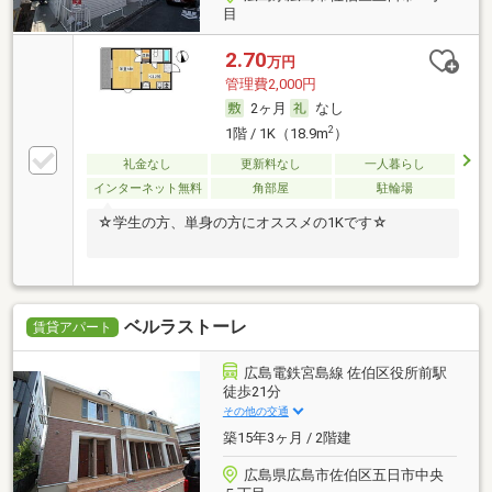
目
2.70
万円
管理費2,000円
2ヶ月
なし
2
1階 / 1K（18.9m
）
礼金なし
更新料なし
一人暮らし
インターネット無料
角部屋
駐輪場
☆学生の方、単身の方にオススメの1Kです☆
ベルラストーレ
賃貸アパート
広島電鉄宮島線 佐伯区役所前駅
徒歩21分
その他の交通
築15年3ヶ月 / 2階建
広島県広島市佐伯区五日市中央