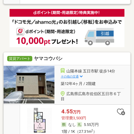
ヤマコウバシ
賃貸アパート
山陽本線 五日市駅 徒歩14分
その他の交通
築12年4ヶ月 / 2階建
広島県広島市佐伯区五日市６丁
目
4.55
万円
管理費3,500円
なし
5.55万円
2
1階 / 1K（27.31m
）