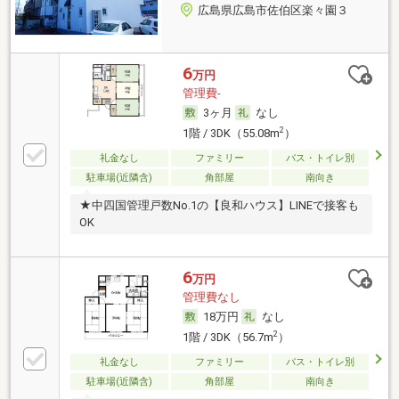
広島県広島市佐伯区楽々園３
6
万円
管理費-
3ヶ月
なし
2
1階 / 3DK（55.08m
）
礼金なし
ファミリー
バス・トイレ別
駐車場(近隣含)
角部屋
南向き
★中四国管理戸数No.1の【良和ハウス】LINEで接客も
OK
6
万円
管理費なし
18万円
なし
2
1階 / 3DK（56.7m
）
礼金なし
ファミリー
バス・トイレ別
駐車場(近隣含)
角部屋
南向き