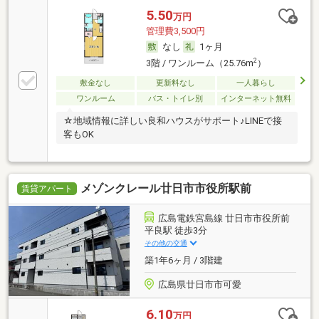
5.50
万円
管理費3,500円
なし
1ヶ月
2
3階 / ワンルーム（25.76m
）
敷金なし
更新料なし
一人暮らし
ワンルーム
バス・トイレ別
インターネット無料
☆地域情報に詳しい良和ハウスがサポート♪LINEで接
客もOK
メゾンクレール廿日市市役所駅前
賃貸アパート
広島電鉄宮島線 廿日市市役所前
平良駅 徒歩3分
その他の交通
築1年6ヶ月 / 3階建
広島県廿日市市可愛
6.10
万円