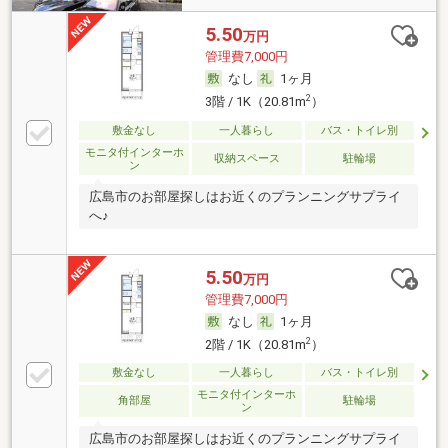
5.50
万円
管理費7,000円
なし
1ヶ月
2
3階 / 1K（20.81m
）
敷金なし
一人暮らし
バス・トイレ別
モニタ付インターホ
収納スペース
駐輪場
ン
広島市のお部屋探しはお近くのプランニングサプライ
へ♪
5.50
万円
管理費7,000円
なし
1ヶ月
2
2階 / 1K（20.81m
）
敷金なし
一人暮らし
バス・トイレ別
モニタ付インターホ
角部屋
駐輪場
ン
広島市のお部屋探しはお近くのプランニングサプライ