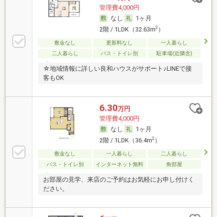
管理費4,000円
なし
1ヶ月
2
2階 / 1LDK（32.63m
）
敷金なし
更新料なし
一人暮らし
二人暮らし
バス・トイレ別
駐車場(近隣含)
☆地域情報に詳しい良和ハウスがサポート♪LINEで接
客もOK
6.30
万円
管理費4,000円
なし
1ヶ月
2
2階 / 1LDK（36.4m
）
敷金なし
一人暮らし
二人暮らし
バス・トイレ別
インターネット無料
角部屋
お部屋の見学、来店のご予約はお気軽にお申し付けく
ださい。