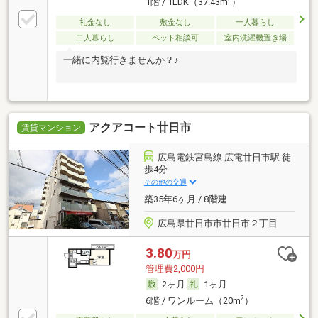
1階 / 1LDK（37.43m
）
礼金なし
敷金なし
一人暮らし
二人暮らし
ペット相談可
室内洗濯機置き場
一緒に内覧行きませんか？♪
アクアコート廿日市
賃貸マンション
広島電鉄宮島線 広電廿日市駅 徒
歩4分
その他の交通
築35年6ヶ月 / 8階建
広島県廿日市市廿日市２丁目
3.80
万円
管理費2,000円
2ヶ月
1ヶ月
2
6階 / ワンルーム（20m
）