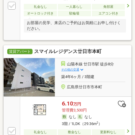
礼金なし
一人暮らし
角部屋
オートロック付き
駐輪場
エアコン付き
お部屋の見学、来店のご予約はお気軽にお申し付けく
ださい。
スマイルレジデンス廿日市本町
賃貸アパート
山陽本線 廿日市駅 徒歩8分
その他の交通
築4年6ヶ月 / 3階建
広島県廿日市市本町
6.10
万円
管理費3,500円
なし
なし
2
3階 / 1LDK（29.36m
）
礼金なし
敷金なし
更新料なし