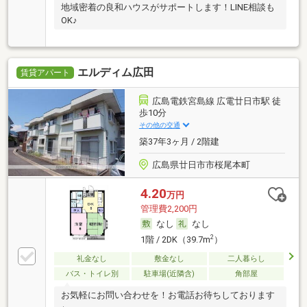
地域密着の良和ハウスがサポートします！LINE相談も
OK♪
エルディム広田
賃貸アパート
広島電鉄宮島線 広電廿日市駅 徒
歩10分
その他の交通
築37年3ヶ月 / 2階建
広島県廿日市市桜尾本町
4.20
万円
管理費2,200円
なし
なし
2
1階 / 2DK（39.7m
）
礼金なし
敷金なし
二人暮らし
バス・トイレ別
駐車場(近隣含)
角部屋
お気軽にお問い合わせを！お電話お待ちしております