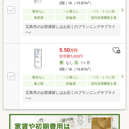
2
2階 / 1K（19.87m
）
敷金なし
一人暮らし
バス・トイレ別
角部屋
駐輪場
室内洗濯機置き場
広島市のお部屋探しはお近くのプランニングサプライ
へ♪
5.50
万円
管理費5,000円
なし
1ヶ月
2
3階 / 1K（19.87m
）
敷金なし
一人暮らし
バス・トイレ別
最上階
駐輪場
室内洗濯機置き場
広島市のお部屋探しはお近くのプランニングサプライ
へ♪