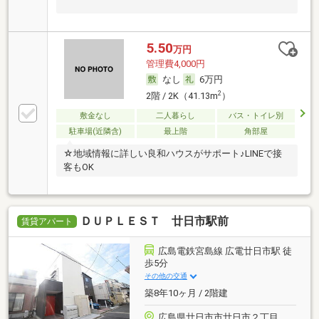
5.50
万円
管理費4,000円
なし
6万円
2
2階 / 2K（41.13m
）
敷金なし
二人暮らし
バス・トイレ別
駐車場(近隣含)
最上階
角部屋
☆地域情報に詳しい良和ハウスがサポート♪LINEで接
客もOK
ＤＵＰＬＥＳＴ 廿日市駅前
賃貸アパート
広島電鉄宮島線 広電廿日市駅 徒
歩5分
その他の交通
築8年10ヶ月 / 2階建
広島県廿日市市廿日市２丁目