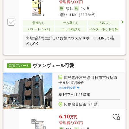
管理費5,000円
なし
1ヶ月
2
1階 / 1LDK（33.72m
）
敷金なし
一人暮らし
二人暮らし
バス・トイレ別
ペット相談可
インターネット無料
☆地域情報に詳しい良和ハウスがサポート♪LINEで接
客もOK
ヴァンヴェール可愛
賃貸アパート
広島電鉄宮島線 廿日市市役所前
平良駅 徒歩6分
その他の交通
築1年7ヶ月 / 3階建
広島県廿日市市可愛
6.10
万円
管理費5,000円