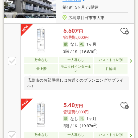
築18年5ヶ月 / 3階建
広島県廿日市市大東
5.50
万円
管理費5,000円
なし
1ヶ月
2
3階 / 1K（19.87m
）
敷金なし
一人暮らし
バス・トイレ別
モニタ付インターホ
最上階
駐輪場
ン
広島市のお部屋探しはお近くのプランニングサプライ
へ♪
5.40
万円
管理費5,000円
なし
1ヶ月
2
2階 / 1K（19.87m
）
敷金なし
一人暮らし
バス・トイレ別