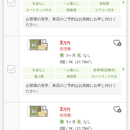
礼金なし
一人暮らし
角部屋
オートロック付き
駐輪場
エアコン付き
お部屋の見学、来店のご予約はお気軽にお申し付けく
ださい。
3
万円
管理費-
3ヶ月
なし
2
3階 / 1K（21.75m
）
礼金なし
一人暮らし
駐車場(近隣含)
最上階
角部屋
オートロック付き
お部屋の見学、来店のご予約はお気軽にお申し付けく
ださい。
3
万円
管理費-
3ヶ月
なし
2
2階 / 1K（21.75m
）