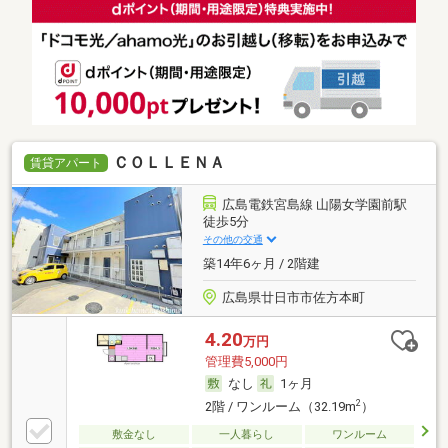
ＣＯＬＬＥＮＡ
賃貸アパート
広島電鉄宮島線 山陽女学園前駅
徒歩5分
その他の交通
築14年6ヶ月 / 2階建
広島県廿日市市佐方本町
4.20
万円
管理費5,000円
なし
1ヶ月
2
2階 / ワンルーム（32.19m
）
敷金なし
一人暮らし
ワンルーム