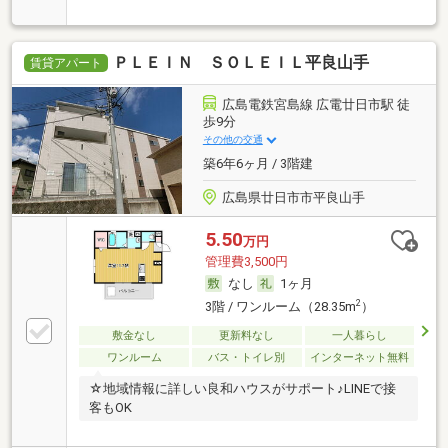
ＰＬＥＩＮ ＳＯＬＥＩＬ平良山手
賃貸アパート
広島電鉄宮島線 広電廿日市駅 徒
歩9分
その他の交通
築6年6ヶ月 / 3階建
広島県廿日市市平良山手
5.50
万円
管理費3,500円
なし
1ヶ月
2
3階 / ワンルーム（28.35m
）
敷金なし
更新料なし
一人暮らし
ワンルーム
バス・トイレ別
インターネット無料
☆地域情報に詳しい良和ハウスがサポート♪LINEで接
客もOK