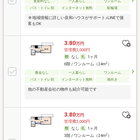
更新料なし
一人暮らし
ワンルーム
バス・トイレ別
インターネット無料
駐輪場
☆地域情報に詳しい良和ハウスがサポート♪LINEで接
客もOK
3.80
万円
管理費2,000円
なし
1ヶ月
2
6階 / ワンルーム（24m
）
敷金なし
一人暮らし
ワンルーム
バス・トイレ別
インターネット無料
南向き
他の不動産会社の物件も紹介可能です
3.80
万円
管理費2,000円
なし
1ヶ月
2
3階 / ワンルーム（24m
）