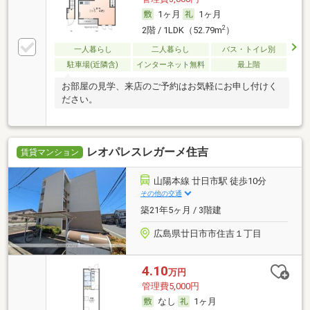
1ヶ月
1ヶ月
2
2階 / 1LDK（52.79m
）
一人暮らし
二人暮らし
バス・トイレ別
駐車場(近隣含)
インターネット無料
最上階
お部屋の見学、来店のご予約はお気軽にお申し付けく
ださい。
レオパレスレガーメ住吉
賃貸マンション
山陽本線 廿日市駅 徒歩10分
その他の交通
築21年5ヶ月 / 3階建
広島県廿日市市住吉１丁目
4.10
万円
管理費5,000円
なし
1ヶ月