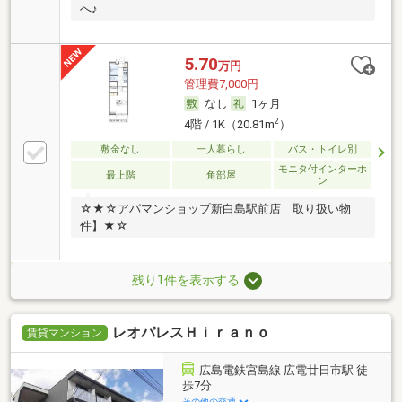
へ♪
5.70
万円
管理費7,000円
なし
1ヶ月
2
4階 / 1K（20.81m
）
敷金なし
一人暮らし
バス・トイレ別
モニタ付インターホ
最上階
角部屋
ン
☆★☆アパマンショップ新白島駅前店 取り扱い物
件】★☆
残り1件を表示する
レオパレスＨｉｒａｎｏ
賃貸マンション
広島電鉄宮島線 広電廿日市駅 徒
歩7分
その他の交通