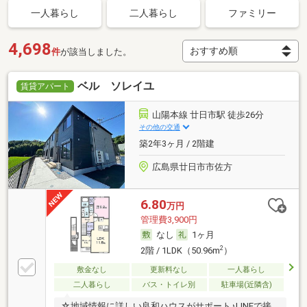
一人暮らし
二人暮らし
ファミリー
4,698
件
が該当しました。
ベル ソレイユ
賃貸アパート
山陽本線 廿日市駅 徒歩26分
その他の交通
築2年3ヶ月 / 2階建
広島県廿日市市佐方
6.80
万円
管理費3,900円
なし
1ヶ月
2
2階 / 1LDK（50.96m
）
敷金なし
更新料なし
一人暮らし
二人暮らし
バス・トイレ別
駐車場(近隣含)
☆地域情報に詳しい良和ハウスがサポート♪LINEで接