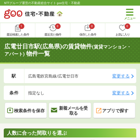
NTTグループ運営の不動産総合サイト goo住宅・不動産
1
0
0
0
最近検索した条件
最近見た物件
保存した条件
お気に入り
広電廿日市駅(広島県)の賃貸物件
(賃貸マンション・
物件一覧
アパート)
駅
変更する
広島電鉄宮島線/広電廿日市
条件
変更する
指定なし
新着メールを受
検索条件を保存
アプリで探す
取る
人数に合った間取りを選ぶ