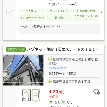
2
10階 / 1K（30.49m
）
一人暮らし
バス・トイレ別
駐車場(近隣含)
モニタ付インターホ
インターネット無料
最上階
ン
一緒に内覧行きませんか？♪
メゾネット住吉（旧エステートスミヨシ）
賃貸アパート
広島電鉄宮島線 広電廿日市駅 徒
歩12分
その他の交通
築55年9ヶ月 / 2階建
広島県廿日市市住吉１丁目
4.20
万円
管理費-
なし
なし
2