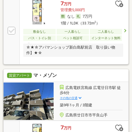
7
万円
管理費5,000円
なし
7万円
2
1階 / 1LDK（33.72m
）
敷金なし
一人暮らし
二人暮らし
バス・トイレ別
ペット相談可
インターネット無料
☆★☆アパマンショップ新白島駅前店 取り扱い物
件】★☆
マ・メゾン
賃貸アパート
広島電鉄宮島線 広電廿日市駅 徒
歩6分
その他の交通
築9年1ヶ月 / 3階建
広島県廿日市市平良山手
7
万円