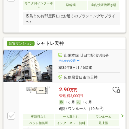
モニタ付インターホ
駐輪場
室内洗濯機置き場
ン
広島市のお部屋探しはお近くのプランニングサプライ
へ♪
シャトレ天神
賃貸マンション
山陽本線 廿日市駅 徒歩5分
その他の交通
築35年8ヶ月 / 6階建
広島県廿日市市天神
2.90
万円
管理費3,000円
1ヶ月
1ヶ月
2
6階 / ワンルーム（19.5m
）
更新料なし
一人暮らし
ワンルーム
ペット相談可
インターネット無料
最上階