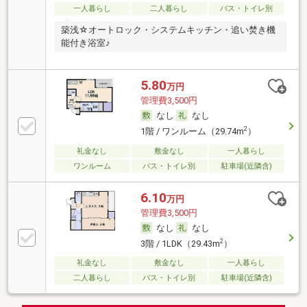
一人暮らし
二人暮らし
バス・トイレ別
築浅☆オートロック・システムキッチン・追い焚き機
能付き浴室♪
5.80
万円
管理費3,500円
なし
なし
2
1階 / ワンルーム（29.74m
）
礼金なし
敷金なし
一人暮らし
ワンルーム
バス・トイレ別
駐車場(近隣含)
6.10
万円
管理費3,500円
なし
なし
2
3階 / 1LDK（29.43m
）
礼金なし
敷金なし
一人暮らし
二人暮らし
バス・トイレ別
駐車場(近隣含)