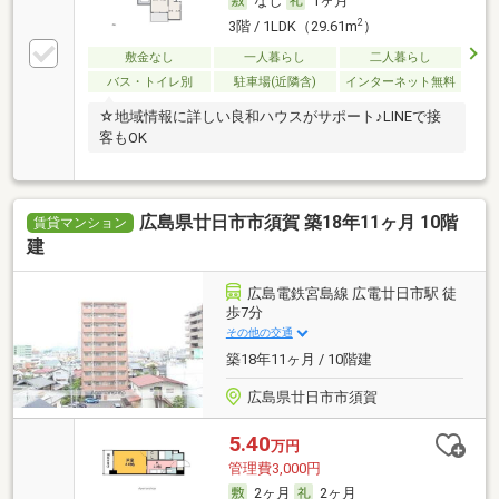
なし
1ヶ月
2
3階 / 1LDK（29.61m
）
敷金なし
一人暮らし
二人暮らし
バス・トイレ別
駐車場(近隣含)
インターネット無料
☆地域情報に詳しい良和ハウスがサポート♪LINEで接
客もOK
広島県廿日市市須賀 築18年11ヶ月 10階
賃貸マンション
建
広島電鉄宮島線 広電廿日市駅 徒
歩7分
その他の交通
築18年11ヶ月 / 10階建
広島県廿日市市須賀
5.40
万円
管理費3,000円
2ヶ月
2ヶ月