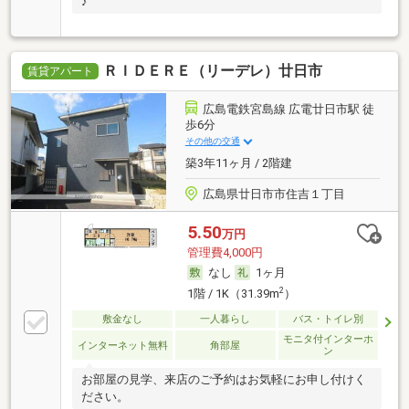
♪
ＲＩＤＥＲＥ（リーデレ）廿日市
賃貸アパート
広島電鉄宮島線 広電廿日市駅 徒
歩6分
その他の交通
築3年11ヶ月 / 2階建
広島県廿日市市住吉１丁目
5.50
万円
管理費4,000円
なし
1ヶ月
2
1階 / 1K（31.39m
）
敷金なし
一人暮らし
バス・トイレ別
モニタ付インターホ
インターネット無料
角部屋
ン
お部屋の見学、来店のご予約はお気軽にお申し付けく
ださい。