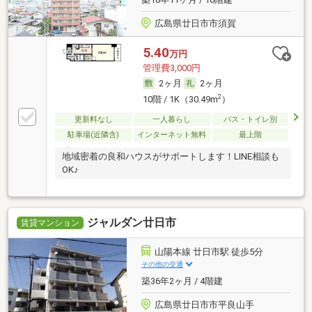
広島県廿日市市須賀
5.40
万円
管理費3,000円
2ヶ月
2ヶ月
2
10階 / 1K（30.49m
）
更新料なし
一人暮らし
バス・トイレ別
駐車場(近隣含)
インターネット無料
最上階
地域密着の良和ハウスがサポートします！LINE相談も
OK♪
ジャルダン廿日市
賃貸マンション
山陽本線 廿日市駅 徒歩5分
その他の交通
築36年2ヶ月 / 4階建
広島県廿日市市平良山手