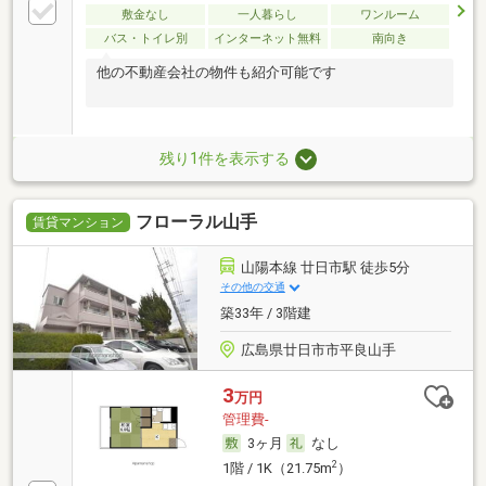
敷金なし
一人暮らし
ワンルーム
バス・トイレ別
インターネット無料
南向き
他の不動産会社の物件も紹介可能です
残り1件を表示する
フローラル山手
賃貸マンション
山陽本線 廿日市駅 徒歩5分
その他の交通
築33年 / 3階建
広島県廿日市市平良山手
3
万円
管理費-
3ヶ月
なし
2
1階 / 1K（21.75m
）