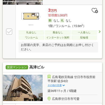
3
万円
管理費3,000円
なし
なし
2
1階 / ワンルーム（15.6m
）
礼金なし
敷金なし
一人暮らし
ワンルーム
インターネット無料
駐輪場
お部屋の見学、来店のご予約はお気軽にお申し付けく
ださい。
高津ビル
賃貸マンション
広島電鉄宮島線 廿日市市役所前
平良駅 徒歩6分
その他の交通
築36年11ヶ月 / 5階建
広島県廿日市市可愛