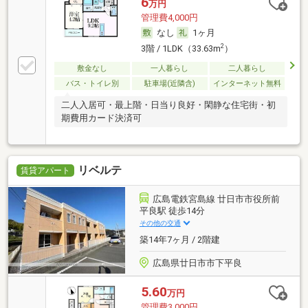
6
万円
管理費4,000円
なし
1ヶ月
2
3階 / 1LDK（33.63m
）
敷金なし
一人暮らし
二人暮らし
バス・トイレ別
駐車場(近隣含)
インターネット無料
二人入居可・最上階・日当り良好・閑静な住宅街・初
期費用カード決済可
リベルテ
賃貸アパート
広島電鉄宮島線 廿日市市役所前
平良駅 徒歩14分
その他の交通
築14年7ヶ月 / 2階建
広島県廿日市市下平良
5.60
万円
管理費3,000円