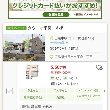
タウニィ平良 Ａ棟
賃貸アパート
山陽本線 廿日市駅 徒歩14分
その他の交通
築39年6ヶ月 / 2階建
広島県廿日市市平良１丁目
5.50
万円
管理費4,000円
なし
6万円
2
1階 / 2K（41.13m
）
敷金なし
二人暮らし
バス・トイレ別
モニタ付インターホ
駐車場(近隣含)
角部屋
ン
賃料に駐車場1台込み！