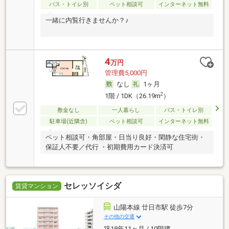
バス・トイレ別
ペット相談可
インターネット無料
一緒に内覧行きませんか？♪
4
万円
管理費5,000円
なし
1ヶ月
2
1階 / 1DK（26.19m
）
敷金なし
一人暮らし
バス・トイレ別
駐車場(近隣含)
ペット相談可
インターネット無料
ペット相談可・角部屋・日当り良好・閑静な住宅街・
保証人不要／代行 ・初期費用カード決済可
セレッソイシダ
賃貸マンション
山陽本線 廿日市駅 徒歩7分
その他の交通
築18年11ヶ月 / 10階建