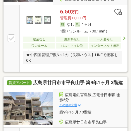
6.50
万円
管理費11,000円
なし
1ヶ月
2
1階 / ワンルーム（30.18m
）
敷金なし
更新料なし
一人暮らし
ワンルーム
バス・トイレ別
インターネット無料
★中四国管理戸数No.1の【良和ハウス】LINEで接客も
OK
広島県廿日市市平良山手 築9年1ヶ月 3階建
賃貸アパート
広島電鉄宮島線 広電廿日市駅 徒
歩5分
その他の交通
築9年1ヶ月 / 3階建
広島県廿日市市平良山手