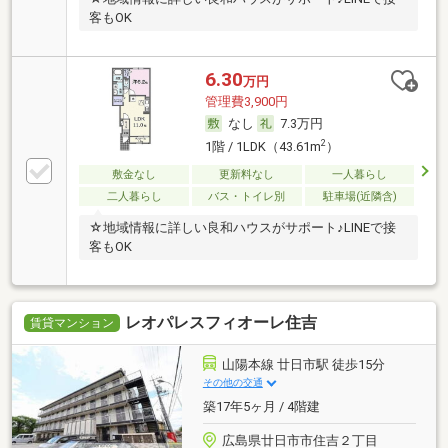
客もOK
6.30
万円
管理費3,900円
なし
7.3万円
2
1階 / 1LDK（43.61m
）
敷金なし
更新料なし
一人暮らし
二人暮らし
バス・トイレ別
駐車場(近隣含)
☆地域情報に詳しい良和ハウスがサポート♪LINEで接
客もOK
レオパレスフィオーレ住吉
賃貸マンション
山陽本線 廿日市駅 徒歩15分
その他の交通
築17年5ヶ月 / 4階建
広島県廿日市市住吉２丁目