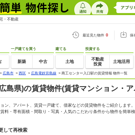
住宅・不動産
0
最近見た物件
保
一戸建てを買う
建てる
投資する
不動産
古
新築
中古
土地
土地活用
投資
>
広島市
>
西区
>
広島電鉄宮島線
>
商工センター入口駅の賃貸情報 物件一覧
広島県)の賃貸物件(賃貸マンション・ア
ンション、アパート、賃貸一戸建て、借家などの賃貸物件をご紹介します
。賃料・専有面積・間取り・写真・人気のこだわり条件から物件を簡単検
更して再検索