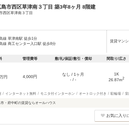
島市西区草津南３丁目 築3年8ヶ月 8階建
市西区草津南３丁目
島線 草津南駅 徒歩1分
賃貸マンシ
島線 商工センター入口駅 徒歩8分
料
管理費等
敷/礼/保証/敷引・償却
間取り/広さ
1K
なし / 1ヶ月
4,000円
万円
2
- / -
26.87m
別
インターネット無料
モニタ付インターホン
オートロック付き
駐輪場
室
島市・府中町の賃貸ならオールハウス
お気に入り