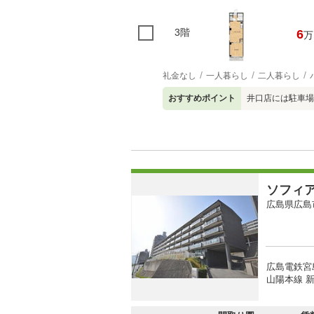
3階
6
万
礼金なし
一人暮らし
二人暮らし
おすすめポイント
井口店には駐車場
ソフィ
広島県広島
広島電鉄宮
山陽本線 新