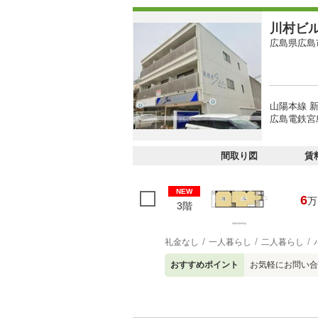
川村ビ
広島県広島
山陽本線 新
広島電鉄宮
間取り図
賃
NEW
6
万
3階
礼金なし
一人暮らし
二人暮らし
おすすめポイント
お気軽にお問い合