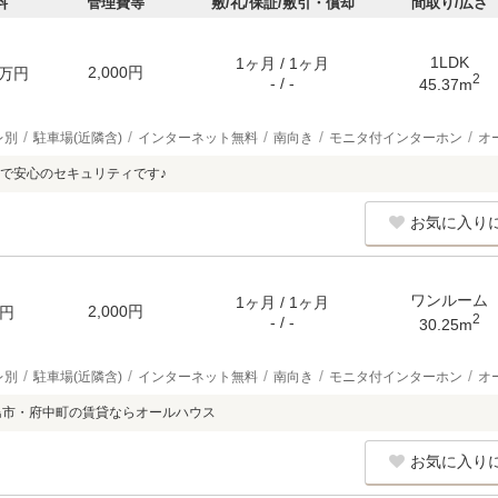
料
管理費等
敷/礼/保証/敷引・償却
間取り/広さ
1LDK
1ヶ月 / 1ヶ月
2,000円
万円
2
- / -
45.37m
レ別
駐車場(近隣含)
インターネット無料
南向き
モニタ付インターホン
オ
で安心のセキュリティです♪
お気に入り
ワンルーム
1ヶ月 / 1ヶ月
2,000円
円
2
- / -
30.25m
レ別
駐車場(近隣含)
インターネット無料
南向き
モニタ付インターホン
オ
島市・府中町の賃貸ならオールハウス
お気に入り