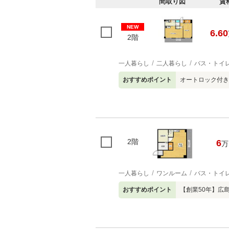
間取り図
賃
NEW
6.60
2階
一人暮らし
二人暮らし
バス・トイ
おすすめポイント
オートロック付き
2階
6
万
一人暮らし
ワンルーム
バス・トイ
おすすめポイント
【創業50年】広