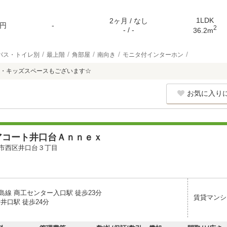
1LDK
2ヶ月 / なし
円
-
2
- / -
36.2m
バス・トイレ別
最上階
角部屋
南向き
モニタ付インターホン
・キッズスペースもございます☆
お気に入り
アコート井口台Ａｎｎｅｘ
市西区井口台３丁目
島線 商工センター入口駅 徒歩23分
賃貸マンシ
井口駅 徒歩24分