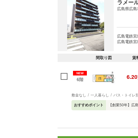
ラメー
広島県広島
広島電鉄宮
広島電鉄宮
間取り図
賃
NEW
6.20
6階
敷金なし
一人暮らし
バス・トイレ
おすすめポイント
【創業50年】広