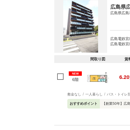
広島県広
広島県広島
広島電鉄宮
広島電鉄宮
間取り図
賃
NEW
6.20
6階
敷金なし
一人暮らし
バス・トイレ
おすすめポイント
【創業50年】広