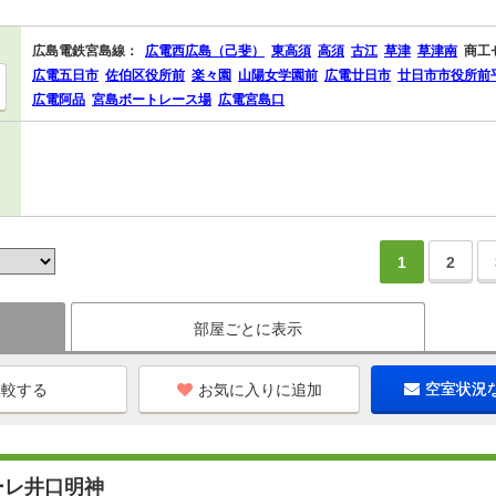
広島電鉄宮島線：
広電西広島（己斐）
東高須
高須
古江
草津
草津南
商工
広電五日市
佐伯区役所前
楽々園
山陽女学園前
広電廿日市
廿日市市役所前
広電阿品
宮島ボートレース場
広電宮島口
1
2
部屋ごとに表示
お気に入りに追加
空室状況
ーレ井口明神