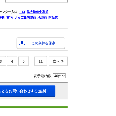
センター入口
井口
修大協創中高前
平良
宮内
ＪＡ広島病院前
地御前
阿品東
この条件を保存
3
4
5
11
次へ
…
表示建物数
などをお問い合わせする(無料)