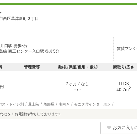
ル
市西区草津新町２丁目
井口駅 徒歩5分
賃貸マンシ
島線 商工センター入口駅 徒歩5分
料
管理費等
敷/礼/保証/敷引・償却
間取り/広さ
1LDK
2ヶ月 / なし
円
-
2
- / -
40.7m
バス・トイレ別
最上階
角部屋
南向き
モニタ付インターホン
わせを！お電話お待ちしております♪
お気に入り