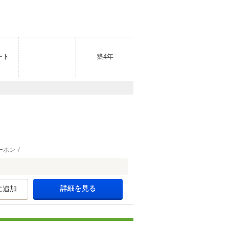
ート
築4年
ーホン
詳細を見る
に追加