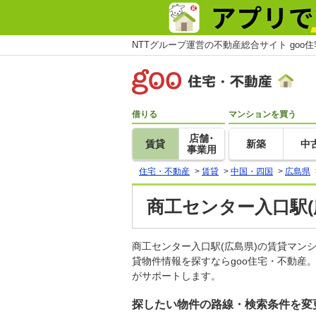
NTTグループ運営の不動産総合サイト goo
借りる
マンションを買う
店舗･
賃貸
新築
中
事業用
住宅・不動産
>
賃貸
>
中国・四国
>
広島県
商工センター入口駅(
商工センター入口駅(広島県)の賃貸マ
貸物件情報を探すならgoo住宅・不動産
がサポートします。
探したい物件の路線・検索条件を変