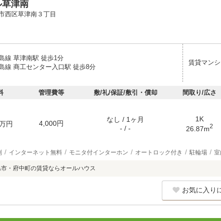
ル草津南
市西区草津南３丁目
島線 草津南駅 徒歩1分
賃貸マンシ
島線 商工センター入口駅 徒歩8分
料
管理費等
敷/礼/保証/敷引・償却
間取り/広さ
1K
なし / 1ヶ月
4,000円
万円
2
- / -
26.87m
別
インターネット無料
モニタ付インターホン
オートロック付き
駐輪場
室
島市・府中町の賃貸ならオールハウス
お気に入り