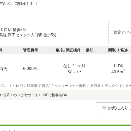
市西区井口明神１丁目
井口駅 徒歩5分
賃貸アパ
島線 商工センター入口駅 徒歩5分
料
管理費等
敷/礼/保証/敷引・償却
間取り/広さ
なし / 1ヶ月
1LDK
6,000円
万円
2
なし / -
40.5m
バス・トイレ別
駐車場(近隣含)
インターネット無料
角部屋
モニタ付インタ
い良和ハウスがサポート♪LINEで接客もOK
お気に入り