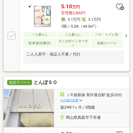
5.10
万円
管理費3,800円
5.1万円
5.1万円
2
1階 / 1LDK（44.5m
）
一人暮らし
二人暮らし
バス・トイレ別
モニタ付インターホ
駐車場(近隣含)
収納スペース
ン
二人入居可・保証人不要／代行
とんぼＳＯ
賃貸アパート
ＪＲ姫新線 美作落合駅 徒歩20分
その他の交通
築29年7ヶ月 / 3階建
岡山県真庭市下市瀬