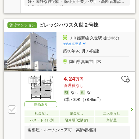
好・閑静な住宅街・保証人不要／代行 ・高齢者相談・
初期費用カード決済可
ビレッジハウス久世２号棟
賃貸マンション
ＪＲ姫新線 久世駅 徒歩36分
その他の交通
築50年9ヶ月 / 4階建
岡山県真庭市目木
4.24
万円
管理費なし
なし
なし
2
3階 / 2DK（38.46m
）
動画あり
礼金なし
敷金なし
二人暮らし
バス・トイレ別
駐車場(近隣含)
角部屋
角部屋・ルームシェア可・高齢者相談