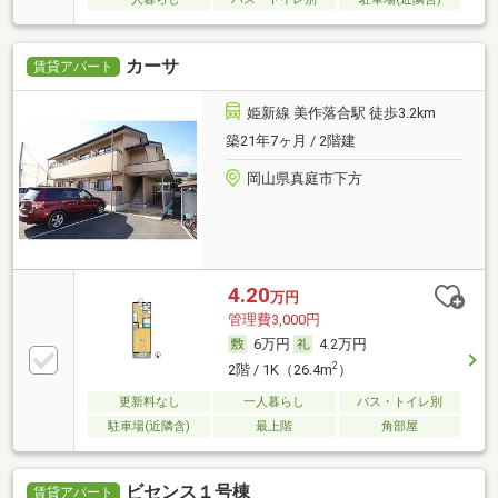
カーサ
賃貸アパート
姫新線 美作落合駅 徒歩3.2km
築21年7ヶ月 / 2階建
岡山県真庭市下方
4.20
万円
管理費3,000円
6万円
4.2万円
2
2階 / 1K（26.4m
）
更新料なし
一人暮らし
バス・トイレ別
駐車場(近隣含)
最上階
角部屋
ビセンス１号棟
賃貸アパート