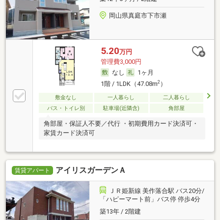
岡山県真庭市下市瀬
5.20
万円
管理費3,000円
なし
1ヶ月
2
1階 / 1LDK（47.08m
）
敷金なし
一人暮らし
二人暮らし
バス・トイレ別
駐車場(近隣含)
角部屋
角部屋・保証人不要／代行 ・初期費用カード決済可・
家賃カード決済可
アイリスガーデンＡ
賃貸アパート
ＪＲ姫新線 美作落合駅 バス20分/
「ハピーマート前」バス停 停歩4分
築13年 / 2階建