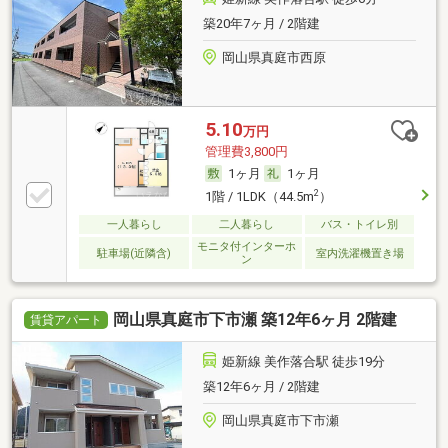
築20年7ヶ月 / 2階建
岡山県真庭市西原
5.10
万円
管理費3,800円
1ヶ月
1ヶ月
2
1階 / 1LDK（44.5m
）
一人暮らし
二人暮らし
バス・トイレ別
モニタ付インターホ
駐車場(近隣含)
室内洗濯機置き場
ン
岡山県真庭市下市瀬 築12年6ヶ月 2階建
賃貸アパート
姫新線 美作落合駅 徒歩19分
築12年6ヶ月 / 2階建
岡山県真庭市下市瀬