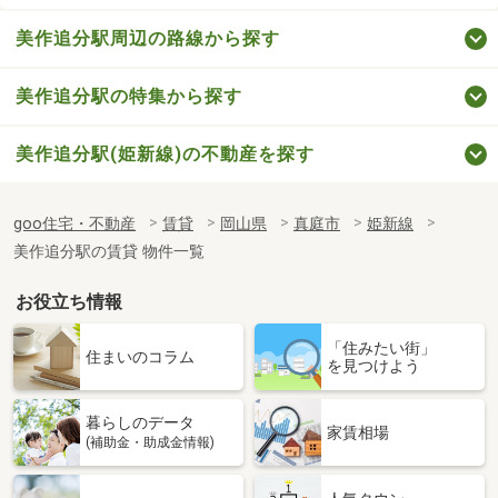
美作追分駅周辺の路線から探す
美作追分駅の特集から探す
美作追分駅(姫新線)の不動産を探す
goo住宅・不動産
賃貸
岡山県
真庭市
姫新線
美作追分駅の賃貸 物件一覧
お役立ち情報
「住みたい街」
住まいのコラム
を見つけよう
暮らしのデータ
家賃相場
(補助金・助成金情報)