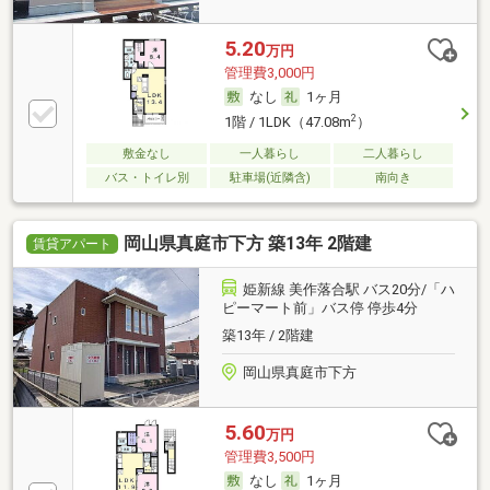
5.20
万円
管理費3,000円
なし
1ヶ月
2
1階 / 1LDK（47.08m
）
敷金なし
一人暮らし
二人暮らし
バス・トイレ別
駐車場(近隣含)
南向き
岡山県真庭市下方 築13年 2階建
賃貸アパート
姫新線 美作落合駅 バス20分/「ハ
ピーマート前」バス停 停歩4分
築13年 / 2階建
岡山県真庭市下方
5.60
万円
管理費3,500円
なし
1ヶ月