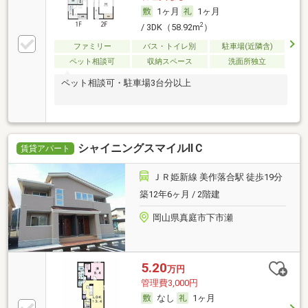
1ヶ月
1ヶ月
2
/ 3DK（58.92m
）
ファミリー
バス・トイレ別
駐車場(近隣含)
ペット相談可
収納スペース
洗面所独立
ペット相談可・駐車場3台分以上
シャイニングスマイルⅡＣ
賃貸アパート
ＪＲ姫新線 美作落合駅 徒歩19分
築12年6ヶ月 / 2階建
岡山県真庭市下市瀬
5.20
万円
管理費3,000円
なし
1ヶ月