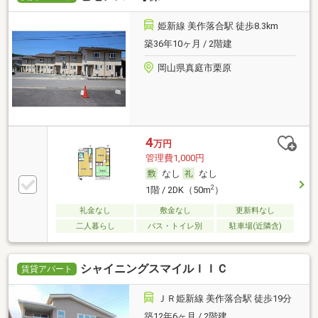
姫新線 美作落合駅 徒歩8.3km
築36年10ヶ月 / 2階建
岡山県真庭市栗原
4
万円
管理費1,000円
なし
なし
2
1階 / 2DK（50m
）
礼金なし
敷金なし
更新料なし
二人暮らし
バス・トイレ別
駐車場(近隣含)
シャイニングスマイルＩＩＣ
賃貸アパート
ＪＲ姫新線 美作落合駅 徒歩19分
築12年6ヶ月 / 2階建