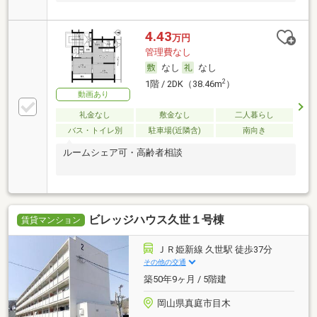
4.43
万円
管理費なし
なし
なし
2
1階 / 2DK（38.46m
）
動画あり
礼金なし
敷金なし
二人暮らし
バス・トイレ別
駐車場(近隣含)
南向き
ルームシェア可・高齢者相談
ビレッジハウス久世１号棟
賃貸マンション
ＪＲ姫新線 久世駅 徒歩37分
その他の交通
築50年9ヶ月 / 5階建
岡山県真庭市目木