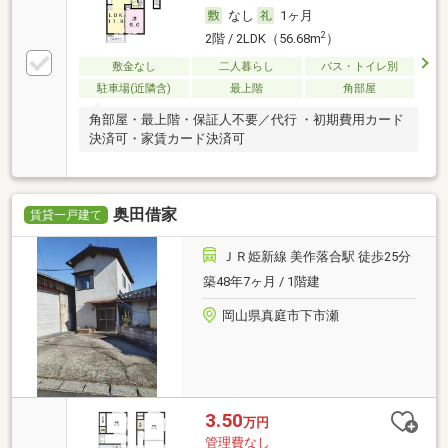
なし
1ヶ月
2
2階 / 2LDK（56.68m
）
敷金なし
二人暮らし
バス・トイレ別
駐車場(近隣含)
最上階
角部屋
角部屋・最上階・保証人不要／代行 ・初期費用カード
決済可・家賃カード決済可
奥田借家
賃貸一戸建て
ＪＲ姫新線 美作落合駅 徒歩25分
築48年7ヶ月 / 1階建
岡山県真庭市下市瀬
3.50
万円
管理費なし