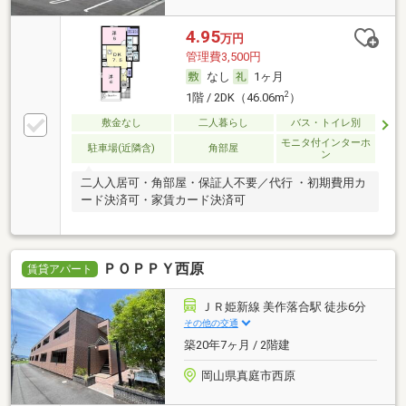
4.95
万円
管理費3,500円
なし
1ヶ月
2
1階 / 2DK（46.06m
）
敷金なし
二人暮らし
バス・トイレ別
モニタ付インターホ
駐車場(近隣含)
角部屋
ン
二人入居可・角部屋・保証人不要／代行 ・初期費用カ
ード決済可・家賃カード決済可
ＰＯＰＰＹ西原
賃貸アパート
ＪＲ姫新線 美作落合駅 徒歩6分
その他の交通
築20年7ヶ月 / 2階建
岡山県真庭市西原