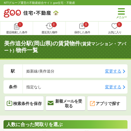
NTTグループ運営の不動産総合サイト goo住宅・不動産
1
0
0
0
最近検索した条件
最近見た物件
保存した条件
お気に入り
美作追分駅(岡山県)の賃貸物件
(賃貸マンション・アパ
物件一覧
ート)
駅
変更する
姫新線/美作追分
条件
変更する
指定なし
新着メールを受
検索条件を保存
アプリで探す
取る
人数に合った間取りを選ぶ