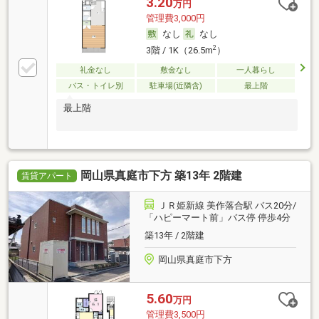
3.20
万円
管理費3,000円
なし
なし
2
3階 / 1K（26.5m
）
礼金なし
敷金なし
一人暮らし
バス・トイレ別
駐車場(近隣含)
最上階
最上階
岡山県真庭市下方 築13年 2階建
賃貸アパート
ＪＲ姫新線 美作落合駅 バス20分/
「ハピーマート前」バス停 停歩4分
築13年 / 2階建
岡山県真庭市下方
5.60
万円
管理費3,500円