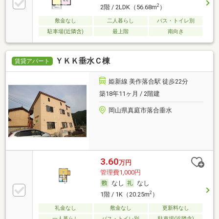
2
2階 / 2LDK（56.68m
）
敷金なし
二人暮らし
バス・トイレ別
駐車場(近隣含)
最上階
南向き
ＹＫＫ垂水Ｃ棟
賃貸アパート
姫新線 美作落合駅 徒歩22分
築18年11ヶ月 / 2階建
岡山県真庭市落合垂水
3.60
万円
管理費1,000円
なし
なし
2
1階 / 1K（20.25m
）
礼金なし
敷金なし
更新料なし
一人暮らし
バス・トイレ別
駐車場(近隣含)