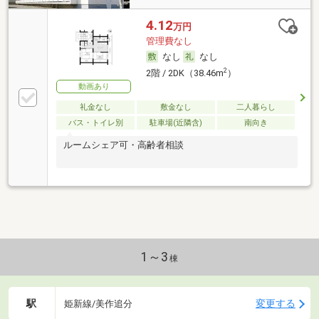
4.12
万円
管理費なし
なし
なし
2
2階 / 2DK（38.46m
）
動画あり
礼金なし
敷金なし
二人暮らし
バス・トイレ別
駐車場(近隣含)
南向き
ルームシェア可・高齢者相談
1～3
棟
駅
変更する
姫新線/美作追分