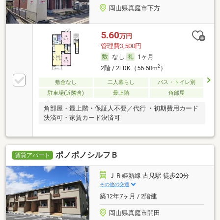
岡山県真庭市下方
5.60
万円
管理費3,500円
なし
1ヶ月
2
2階 / 2LDK（56.68m
）
敷金なし
二人暮らし
バス・トイレ別
駐車場(近隣含)
最上階
角部屋
角部屋・最上階・保証人不要／代行 ・初期費用カード
決済可・家賃カード決済可
ポノポノシルフＢ
賃貸アパート
ＪＲ姫新線 古見駅 徒歩20分
その他の交通
築12年7ヶ月 / 2階建
岡山県真庭市開田