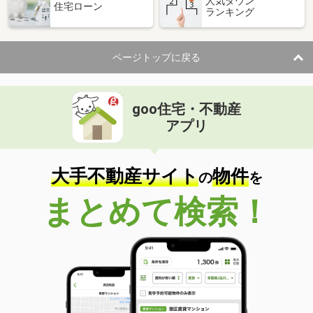
人気タウン
住宅ローン
ランキング
ページトップに戻る
goo住宅・不動産
アプリ
大手不動産サイト
物件
の
を
まとめて検索！