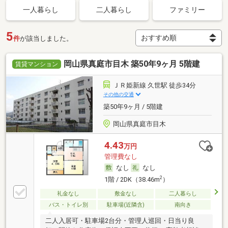
一人暮らし
二人暮らし
ファミリー
5
件
が該当しました。
岡山県真庭市目木 築50年9ヶ月 5階建
賃貸マンション
ＪＲ姫新線 久世駅 徒歩34分
その他の交通
築50年9ヶ月 / 5階建
岡山県真庭市目木
4.43
万円
管理費なし
なし
なし
2
1階 / 2DK（38.46m
）
礼金なし
敷金なし
二人暮らし
バス・トイレ別
駐車場(近隣含)
南向き
二人入居可・駐車場2台分・管理人巡回・日当り良