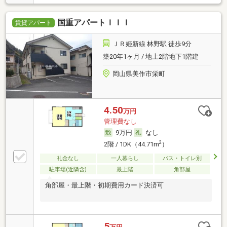
国重アパートＩＩＩ
賃貸アパート
ＪＲ姫新線 林野駅 徒歩9分
築20年1ヶ月 / 地上2階地下1階建
岡山県美作市栄町
4.50
万円
管理費なし
9万円
なし
2
2階 / 1DK（44.71m
）
礼金なし
一人暮らし
バス・トイレ別
駐車場(近隣含)
最上階
角部屋
角部屋・最上階・初期費用カード決済可
5