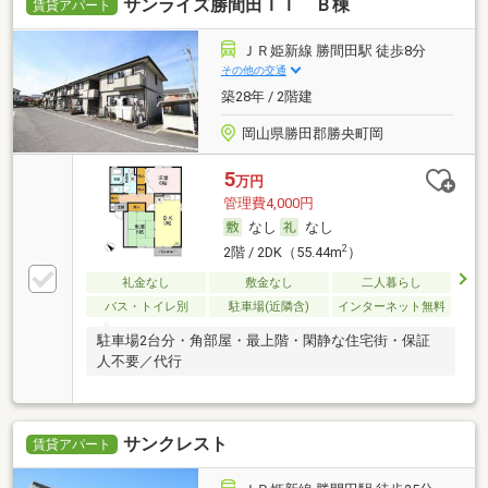
サンライズ勝間田ＩＩ Ｂ棟
賃貸アパート
ＪＲ姫新線 勝間田駅 徒歩8分
その他の交通
築28年 / 2階建
岡山県勝田郡勝央町岡
5
万円
管理費4,000円
なし
なし
2
2階 / 2DK（55.44m
）
礼金なし
敷金なし
二人暮らし
バス・トイレ別
駐車場(近隣含)
インターネット無料
駐車場2台分・角部屋・最上階・閑静な住宅街・保証
人不要／代行
サンクレスト
賃貸アパート