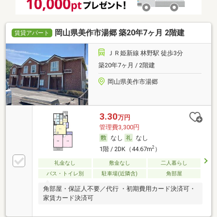
岡山県美作市湯郷 築20年7ヶ月 2階建
賃貸アパート
ＪＲ姫新線 林野駅 徒歩3分
築20年7ヶ月 / 2階建
岡山県美作市湯郷
3.30
万円
管理費3,300円
なし
なし
2
1階 / 2DK（44.67m
）
礼金なし
敷金なし
二人暮らし
バス・トイレ別
駐車場(近隣含)
角部屋
角部屋・保証人不要／代行 ・初期費用カード決済可・
家賃カード決済可