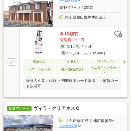
その他の交通
築17年7ヶ月 / 2階建
岡山県勝田郡勝央町黒土
4.05
万円
管理費3,500円
なし
1ヶ月
2
1階 / ワンルーム（32.9m
）
敷金なし
一人暮らし
ワンルーム
モニタ付インターホ
バス・トイレ別
駐車場(近隣含)
ン
保証人不要／代行 ・初期費用カード決済可・家賃カー
ド決済可
ヴィラ・クリアネスＣ
賃貸アパート
ＪＲ姫新線 勝間田駅 徒歩5分
その他の交通