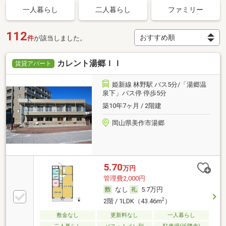
一人暮らし
二人暮らし
ファミリー
112
件
が該当しました。
カレント湯郷ＩＩ
賃貸アパート
姫新線 林野駅 バス5分/「湯郷温
泉下」バス停 停歩5分
築10年7ヶ月 / 2階建
岡山県美作市湯郷
5.70
万円
管理費2,000円
なし
5.7万円
2
2階 / 1LDK（43.46m
）
敷金なし
更新料なし
一人暮らし