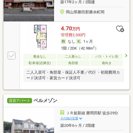
築17年2ヶ月 / 2階建
岡山県勝田郡勝央町岡
4.70
万円
管理費3,500円
なし
1ヶ月
2
1階 / 2DK（42.98m
）
敷金なし
二人暮らし
バス・トイレ別
駐車場(近隣含)
角部屋
南向き
二人入居可・角部屋・保証人不要／代行 ・初期費用カ
ード決済可・家賃カード決済可
ベルメゾン
賃貸アパート
ＪＲ姫新線 勝間田駅 徒歩29分
その他の交通
築20年6ヶ月 / 2階建