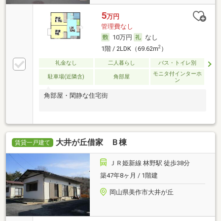
5
万円
管理費なし
10万円
なし
2
1階 / 2LDK（69.62m
）
礼金なし
二人暮らし
バス・トイレ別
モニタ付インターホ
駐車場(近隣含)
角部屋
ン
角部屋・閑静な住宅街
大井が丘借家 Ｂ棟
賃貸一戸建て
ＪＲ姫新線 林野駅 徒歩38分
築47年8ヶ月 / 1階建
岡山県美作市大井が丘