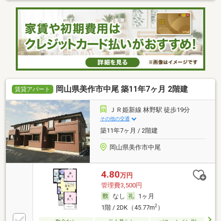
岡山県美作市中尾 築11年7ヶ月 2階建
賃貸アパート
ＪＲ姫新線 林野駅 徒歩19分
その他の交通
築11年7ヶ月 / 2階建
岡山県美作市中尾
4.80
万円
管理費3,500円
なし
1ヶ月
2
1階 / 2DK（45.77m
）