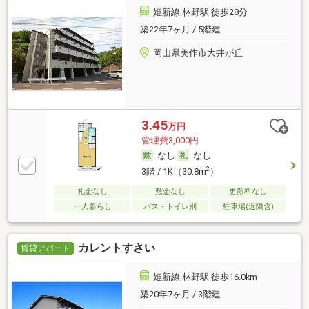
姫新線 林野駅 徒歩28分
築22年7ヶ月 / 5階建
岡山県美作市大井が丘
3.45
万円
管理費3,000円
なし
なし
2
3階 / 1K（30.8m
）
礼金なし
敷金なし
更新料なし
一人暮らし
バス・トイレ別
駐車場(近隣含)
カレントすさい
賃貸アパート
姫新線 林野駅 徒歩16.0km
築20年7ヶ月 / 3階建