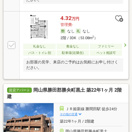
4.32
万円
管理費-
なし
なし
2
2階 / 3DK（53.08m
）
礼金なし
敷金なし
ファミリー
バス・トイレ別
駐車場(近隣含)
ペット相談可
お部屋の見学、来店のご予約はお気軽にお申し付けく
ださい。
岡山県勝田郡勝央町黒土 築22年1ヶ月 2階
賃貸アパート
建
ＪＲ姫新線 勝間田駅 徒歩24分
その他の交通
築22年1ヶ月 / 2階建
岡山県勝田郡勝央町黒土