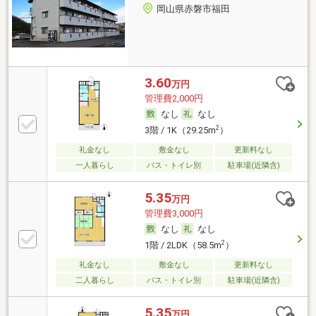
岡山県赤磐市福田
3.60
万円
管理費2,000円
なし
なし
2
3階 / 1K（29.25m
）
礼金なし
敷金なし
更新料なし
一人暮らし
バス・トイレ別
駐車場(近隣含)
5.35
万円
管理費3,000円
なし
なし
2
1階 / 2LDK（58.5m
）
礼金なし
敷金なし
更新料なし
二人暮らし
バス・トイレ別
駐車場(近隣含)
5.35
万円