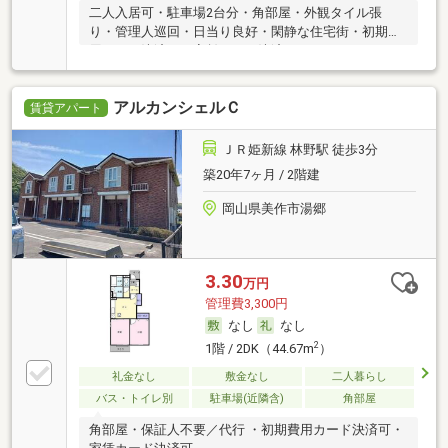
二人入居可・駐車場2台分・角部屋・外観タイル張
り・管理人巡回・日当り良好・閑静な住宅街・初期費
用カード決済可・家賃カード決済可
アルカンシェルＣ
賃貸アパート
ＪＲ姫新線 林野駅 徒歩3分
築20年7ヶ月 / 2階建
岡山県美作市湯郷
3.30
万円
管理費3,300円
なし
なし
2
1階 / 2DK（44.67m
）
礼金なし
敷金なし
二人暮らし
バス・トイレ別
駐車場(近隣含)
角部屋
角部屋・保証人不要／代行 ・初期費用カード決済可・