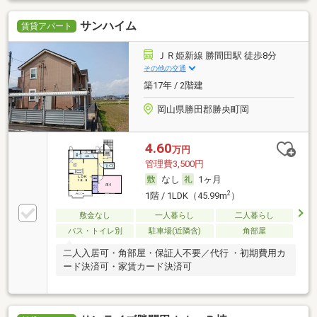
サンハイム
賃貸アパート
ＪＲ姫新線 勝間田駅 徒歩8分
その他の交通
築17年 / 2階建
岡山県勝田郡勝央町岡
4.60
万円
管理費3,500円
なし
1ヶ月
2
1階 / 1LDK（45.99m
）
敷金なし
一人暮らし
二人暮らし
バス・トイレ別
駐車場(近隣含)
角部屋
二人入居可・角部屋・保証人不要／代行 ・初期費用カ
ード決済可・家賃カード決済可