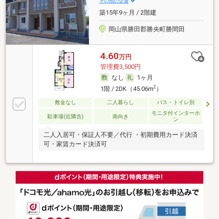
その他の交通
築15年9ヶ月 / 2階建
岡山県勝田郡勝央町勝間田
4.60
万円
管理費3,500円
なし
1ヶ月
2
1階 / 2DK（45.06m
）
敷金なし
二人暮らし
バス・トイレ別
モニタ付インターホ
駐車場(近隣含)
南向き
ン
二人入居可・保証人不要／代行 ・初期費用カード決済
可・家賃カード決済可