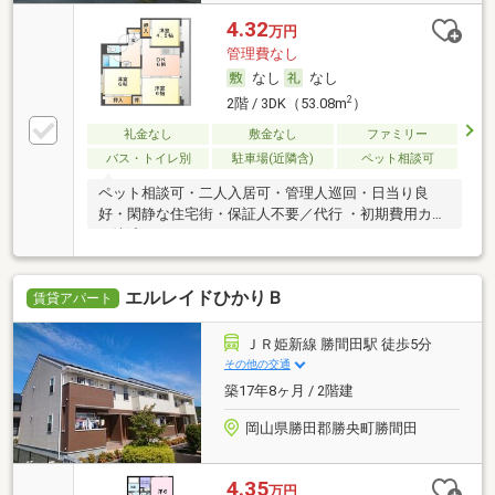
4.32
万円
管理費なし
なし
なし
2
2階 / 3DK（53.08m
）
礼金なし
敷金なし
ファミリー
バス・トイレ別
駐車場(近隣含)
ペット相談可
ペット相談可・二人入居可・管理人巡回・日当り良
好・閑静な住宅街・保証人不要／代行 ・初期費用カー
ド決済可
エルレイドひかりＢ
賃貸アパート
ＪＲ姫新線 勝間田駅 徒歩5分
その他の交通
築17年8ヶ月 / 2階建
岡山県勝田郡勝央町勝間田
4.35
万円