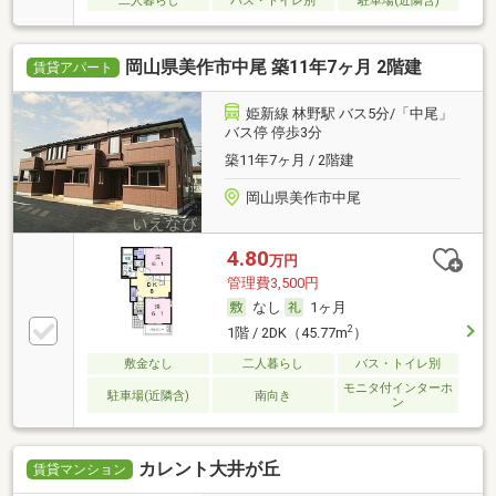
二人暮らし
バス・トイレ別
駐車場(近隣含)
岡山県美作市中尾 築11年7ヶ月 2階建
賃貸アパート
姫新線 林野駅 バス5分/「中尾」
バス停 停歩3分
築11年7ヶ月 / 2階建
岡山県美作市中尾
4.80
万円
管理費3,500円
なし
1ヶ月
2
1階 / 2DK（45.77m
）
敷金なし
二人暮らし
バス・トイレ別
モニタ付インターホ
駐車場(近隣含)
南向き
ン
カレント大井が丘
賃貸マンション