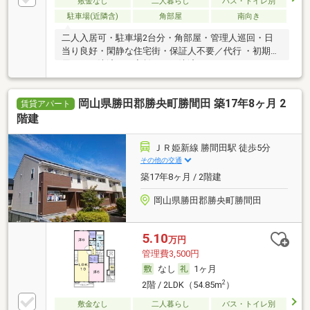
敷金なし
二人暮らし
バス・トイレ別
駐車場(近隣含)
角部屋
南向き
二人入居可・駐車場2台分・角部屋・管理人巡回・日
当り良好・閑静な住宅街・保証人不要／代行 ・初期費
用カード決済可・家賃カード決済可
岡山県勝田郡勝央町勝間田 築17年8ヶ月 2
賃貸アパート
階建
ＪＲ姫新線 勝間田駅 徒歩5分
その他の交通
築17年8ヶ月 / 2階建
岡山県勝田郡勝央町勝間田
5.10
万円
管理費3,500円
なし
1ヶ月
2
2階 / 2LDK（54.85m
）
敷金なし
二人暮らし
バス・トイレ別