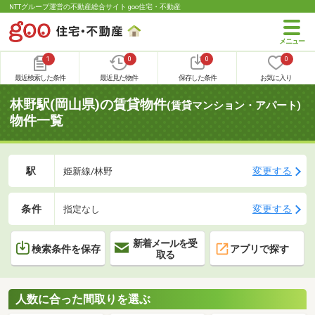
NTTグループ運営の不動産総合サイト goo住宅・不動産
1
0
0
0
最近検索した条件
最近見た物件
保存した条件
お気に入り
林野駅(岡山県)の賃貸物件
(賃貸マンション・アパート)
物件一覧
駅
変更する
姫新線/林野
条件
変更する
指定なし
新着メールを受
検索条件を保存
アプリで探す
取る
人数に合った間取りを選ぶ