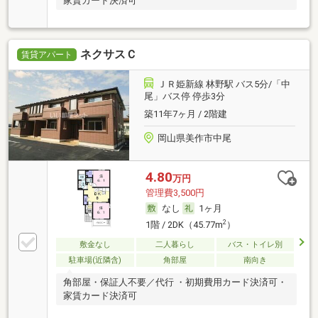
家賃カード決済可
ネクサスＣ
賃貸アパート
ＪＲ姫新線 林野駅 バス5分/「中
尾」バス停 停歩3分
築11年7ヶ月 / 2階建
岡山県美作市中尾
4.80
万円
管理費3,500円
なし
1ヶ月
2
1階 / 2DK（45.77m
）
敷金なし
二人暮らし
バス・トイレ別
駐車場(近隣含)
角部屋
南向き
角部屋・保証人不要／代行 ・初期費用カード決済可・
家賃カード決済可