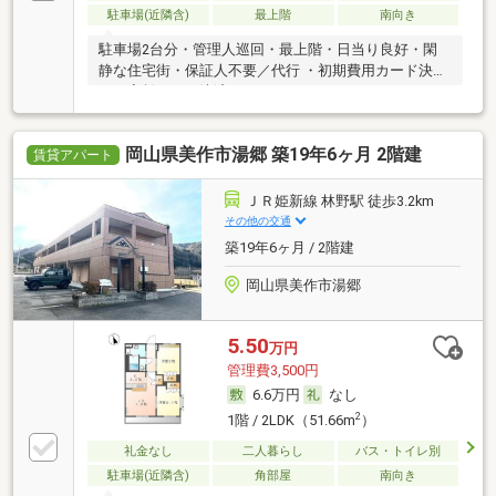
駐車場(近隣含)
最上階
南向き
駐車場2台分・管理人巡回・最上階・日当り良好・閑
静な住宅街・保証人不要／代行 ・初期費用カード決済
可・家賃カード決済可
岡山県美作市湯郷 築19年6ヶ月 2階建
賃貸アパート
ＪＲ姫新線 林野駅 徒歩3.2km
その他の交通
築19年6ヶ月 / 2階建
岡山県美作市湯郷
5.50
万円
管理費3,500円
6.6万円
なし
2
1階 / 2LDK（51.66m
）
礼金なし
二人暮らし
バス・トイレ別
駐車場(近隣含)
角部屋
南向き