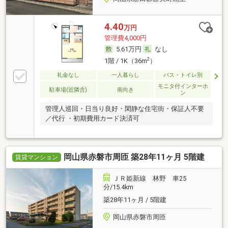
4.40
万円
管理費4,000円
5.61万円
なし
2
1階 / 1K（36m
）
礼金なし
一人暮らし
バス・トイレ別
モニタ付インターホ
駐車場(近隣含)
南向き
ン
管理人巡回・日当り良好・閑静な住宅街・保証人不要
／代行 ・初期費用カード決済可
岡山県赤磐市周匝 築28年11ヶ月 5階建
賃貸マンション
ＪＲ姫新線 林野 車25
分/15.4km
築28年11ヶ月 / 5階建
岡山県赤磐市周匝