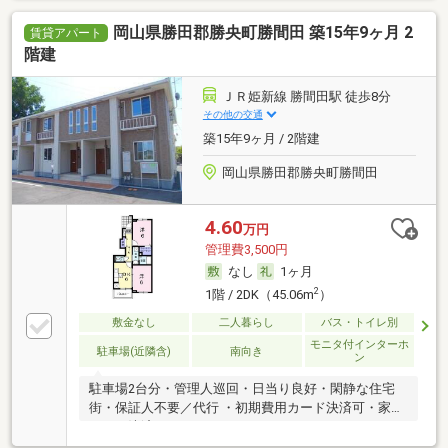
岡山県勝田郡勝央町勝間田 築15年9ヶ月 2
賃貸アパート
階建
ＪＲ姫新線 勝間田駅 徒歩8分
その他の交通
築15年9ヶ月 / 2階建
岡山県勝田郡勝央町勝間田
4.60
万円
管理費3,500円
なし
1ヶ月
2
1階 / 2DK（45.06m
）
敷金なし
二人暮らし
バス・トイレ別
モニタ付インターホ
駐車場(近隣含)
南向き
ン
駐車場2台分・管理人巡回・日当り良好・閑静な住宅
街・保証人不要／代行 ・初期費用カード決済可・家賃
カード決済可