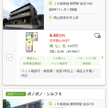
ＪＲ姫新線 林野駅 徒歩14分
築8年11ヶ月 / 3階建
岡山県美作市入田
6.60
万円
管理費6,000円
なし
6.6万円
2
2階 / 2LDK（49.59m
）
敷金なし
二人暮らし
バス・トイレ別
駐車場(近隣含)
ペット相談可
角部屋
ペット相談可・角部屋・浴室1坪以上・保証人不要／
代行
ポノポノ・シルフＳ
賃貸アパート
ＪＲ姫新線 勝間田駅 徒歩7分