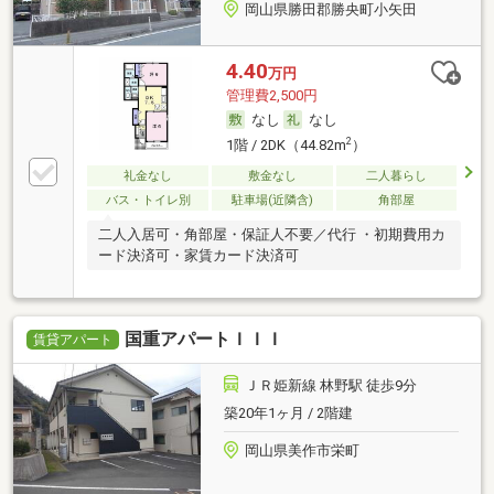
岡山県勝田郡勝央町小矢田
4.40
万円
管理費2,500円
なし
なし
2
1階 / 2DK（44.82m
）
礼金なし
敷金なし
二人暮らし
バス・トイレ別
駐車場(近隣含)
角部屋
二人入居可・角部屋・保証人不要／代行 ・初期費用カ
ード決済可・家賃カード決済可
国重アパートＩＩＩ
賃貸アパート
ＪＲ姫新線 林野駅 徒歩9分
築20年1ヶ月 / 2階建
岡山県美作市栄町