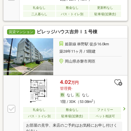
礼金なし
敷金なし
更新料なし
二人暮らし
バス・トイレ別
駐車場(近隣含)
ビレッジハウス吉井Ｉ１号棟
賃貸マンション
姫新線 林野駅 徒歩16.0km
築28年11ヶ月 / 5階建
岡山県赤磐市周匝
4.02
万円
管理費-
なし
なし
2
1階 / 3DK（53.08m
）
礼金なし
敷金なし
ファミリー
バス・トイレ別
駐車場(近隣含)
ペット相談可
お部屋の見学、来店のご予約はお気軽にお申し付けく
ださい。