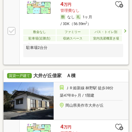
4
万円
管理費なし
なし
1ヶ月
2
/ 3DK（56.59m
）
敷金なし
ファミリー
バス・トイレ別
駐車場(近隣含)
収納スペース
室内洗濯機置き場
駐車場2台分
大井が丘借家 Ａ棟
賃貸一戸建て
ＪＲ姫新線 林野駅 徒歩38分
築47年8ヶ月 / 1階建
岡山県美作市大井が丘
4
万円