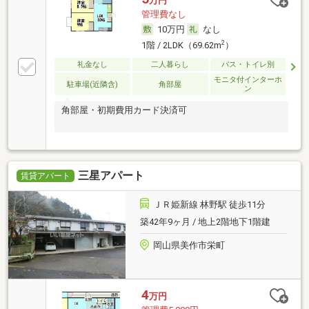
万円
管理費なし
10万円
なし
2
1階 / 2LDK（69.62m
）
礼金なし
二人暮らし
バス・トイレ別
モニタ付インターホ
駐車場(近隣含)
角部屋
ン
角部屋・初期費用カード決済可
三星アパート
賃貸アパート
ＪＲ姫新線 林野駅 徒歩11分
築42年9ヶ月 / 地上2階地下1階建
岡山県美作市栄町
4
万円