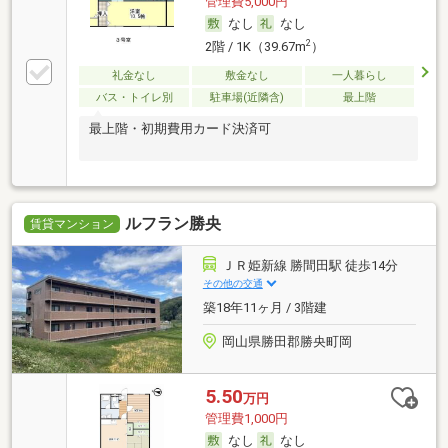
管理費5,000円
なし
なし
2
2階 / 1K（39.67m
）
礼金なし
敷金なし
一人暮らし
バス・トイレ別
駐車場(近隣含)
最上階
最上階・初期費用カード決済可
ルフラン勝央
賃貸マンション
ＪＲ姫新線 勝間田駅 徒歩14分
その他の交通
築18年11ヶ月 / 3階建
岡山県勝田郡勝央町岡
5.50
万円
管理費1,000円
なし
なし