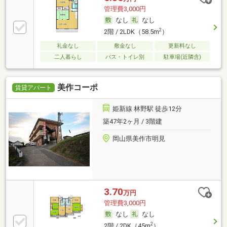
管理費3,000円
なし
なし
2
2階 / 2LDK（58.5m
）
礼金なし
敷金なし
更新料なし
二人暮らし
バス・トイレ別
駐車場(近隣含)
美作コーポ
賃貸アパート
姫新線 林野駅 徒歩12分
築47年2ヶ月 / 3階建
岡山県美作市明見
3.70
万円
管理費3,000円
なし
なし
2
2階 / 2DK（45m
）