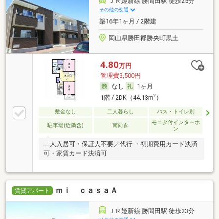
ＪＲ姫新線 勝間田駅 徒歩25分
その他の交通
築16年1ヶ月 / 2階建
岡山県勝田郡勝央町黒土
4.80
万円
管理費3,500円
なし
1ヶ月
2
1階 / 2DK（44.13m
）
敷金なし
二人暮らし
バス・トイレ別
モニタ付インターホ
駐車場(近隣含)
南向き
ン
二人入居可・保証人不要／代行 ・初期費用カード決済
可・家賃カード決済可
ｍｉ ｃａｓａＡ
賃貸アパート
ＪＲ姫新線 勝間田駅 徒歩23分