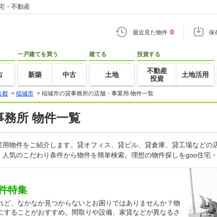
住宅・不動産
0
最近見た物件
保
一戸建てを買う
建てる
投資する
不動産
古
新築
中古
土地
土地活用
投資
京都
>
稲城市
>
稲城市の貸事務所の店舗・事業用 物件一覧
事務所 物件一覧
業用物件をご紹介します。貸オフィス、貸ビル、貸倉庫、貸工場などの店
人気のこだわり条件から物件を簡単検索。理想の物件探しをgoo住宅
件特集
れど、なかなか見つからないとお困りではありませんか？物
にすることがおすすめ。間取りや設備、家賃などが異なるさ