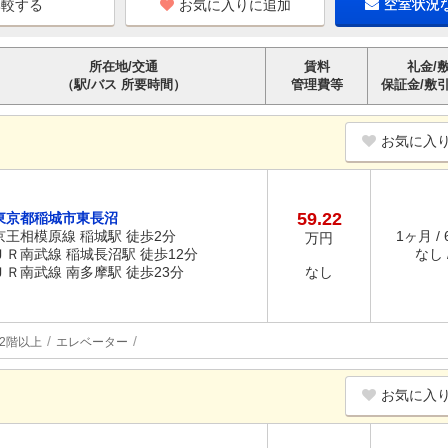
お気に入りに追加
空室状況
所在地/交通
賃料
礼金/
（駅/バス 所要時間）
管理費等
保証金/敷
お気に入
59.22
東京都稲城市東長沼
京王相模原線 稲城駅 徒歩2分
1ヶ月 /
万円
ＪＲ南武線 稲城長沼駅 徒歩12分
なし /
ＪＲ南武線 南多摩駅 徒歩23分
なし
2階以上
エレベーター
お気に入