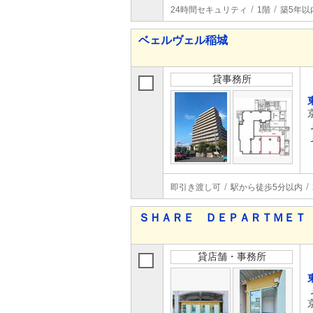
24時間セキュリティ
1階
築5年以
ベェルヴェル稲城
貸事務所
即引き渡し可
駅から徒歩5分以内
ＳＨＡＲＥ ＤＥＰＡＲＴＭＥＴ
貸店舗・事務所