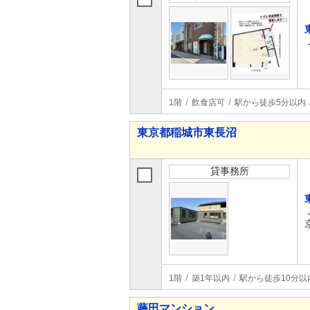
1階
飲食店可
駅から徒歩5分以内
東京都稲城市東長沼
貸事務所
1階
築1年以内
駅から徒歩10分以
藤田マンション