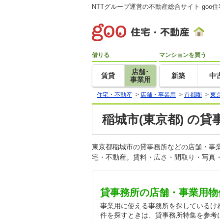
NTTグループ運営の不動産総合サイト goo
借りる
マンションを買う
店舗･
賃貸
新築
中
事業用
住宅・不動産
>
店舗・事業用
>
首都圏
>
東
稲城市(東京都) の貸
東京都稲城市の貸事務所などの店舗・事
宅・不動産。賃料・広さ・間取り・写真・
貸事務所の店舗・事業用物
事業用に使える事務所を探しているけ
件を探すときは、貸事務所特集を参考