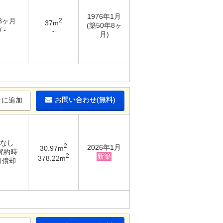
1976年1月
 3ヶ月
2
37m
(築50年8ヶ
 -
-
月)
お問い合わせ(無料)
りに追加
 なし
2
2026年1月
30.97m
 解約時
2
新築
378.22m
月償却