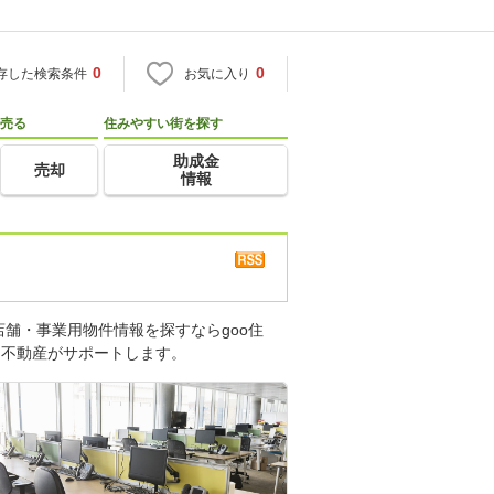
0
0
存した検索条件
お気に入り
売る
住みやすい街を探す
助成金
売却
情報
舗・事業用物件情報を探すならgoo住
・不動産がサポートします。