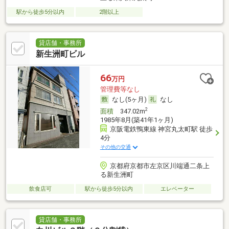
駅から徒歩5分以内
2階以上
貸店舗・事務所
新生洲町ビル
66
万円
管理費等なし
なし(5ヶ月)
なし
2
面積
347.02m
1985年8月(築41年1ヶ月)
京阪電鉄鴨東線 神宮丸太町駅 徒歩
4分
その他の交通
京都府京都市左京区川端通二条上
る新生洲町
飲食店可
駅から徒歩5分以内
エレベーター
貸店舗・事務所