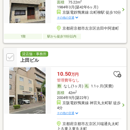
2
面積
75.22m
1984年3月(築42年6ヶ月)
京阪電鉄鴨東線 出町柳駅 徒歩10分
その他の交通
京都府京都市左京区吉田中阿達町
1階
駅から徒歩10分以内
貸店舗・事務所
上田ビル
10.50
万円
管理費等なし
なし(1ヶ月)
1.1ヶ月(実費)
2
面積
42m
2004年9月(築22年)
京阪電鉄鴨東線 神宮丸太町駅 徒歩
4分
その他の交通
京都府京都市左京区川端通丸太町
上る東入東丸太町