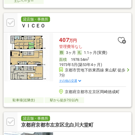
エレベーター
貸店舗・事務所
ＶＩＣＥＯ
407
万円
管理費等なし
3ヶ月
1.1ヶ月(実費)
2
面積
1978.54m
1973年5月(築53年4ヶ月)
京都市営地下鉄東西線 東山駅 徒歩
7分
その他の交通
京都府京都市左京区岡崎徳成町
駐車場(近隣含)
駅から徒歩7分以内
貸店舗・事務所
京都府京都市左京区北白川大堂町