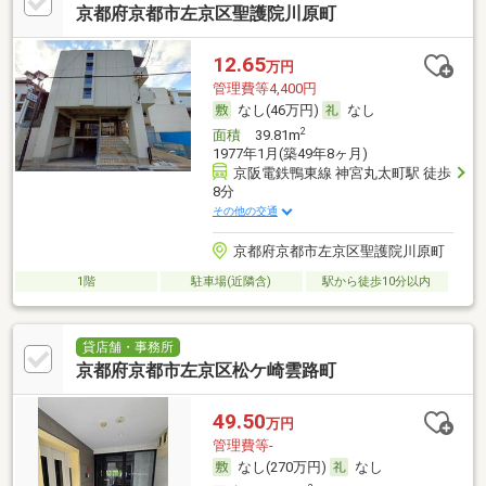
京都府京都市左京区聖護院川原町
12.65
万円
管理費等4,400円
なし(46万円)
なし
2
面積
39.81m
1977年1月(築49年8ヶ月)
京阪電鉄鴨東線 神宮丸太町駅 徒歩
8分
その他の交通
京都府京都市左京区聖護院川原町
1階
駐車場(近隣含)
駅から徒歩10分以内
貸店舗・事務所
京都府京都市左京区松ケ崎雲路町
49.50
万円
管理費等-
なし(270万円)
なし