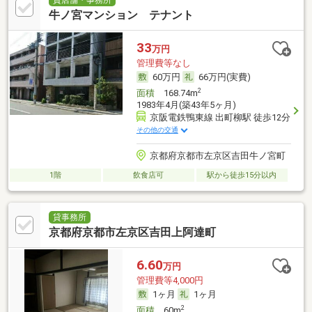
貸店舗・事務所
牛ノ宮マンション テナント
33
万円
管理費等なし
60万円
66万円(実費)
2
面積
168.74m
1983年4月(築43年5ヶ月)
京阪電鉄鴨東線 出町柳駅 徒歩12分
その他の交通
京都府京都市左京区吉田牛ノ宮町
1階
飲食店可
駅から徒歩15分以内
貸事務所
京都府京都市左京区吉田上阿達町
6.60
万円
管理費等4,000円
1ヶ月
1ヶ月
2
面積
60m