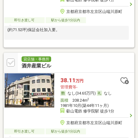
京都府京都市左京区山端川原町
即引き渡し可
駅から徒歩1分以内
(約71.52坪)保証会社加入要。
貸店舗・事務所
酒井産業ビル
38.11
万円
管理費等-
なし(34.65万円)
なし
2
面積
208.24m
1981年10月(築44年11ヶ月)
叡山電鉄 修学院駅 徒歩1分
京都府京都市左京区山端川原町
即引き渡し可
駅から徒歩1分以内