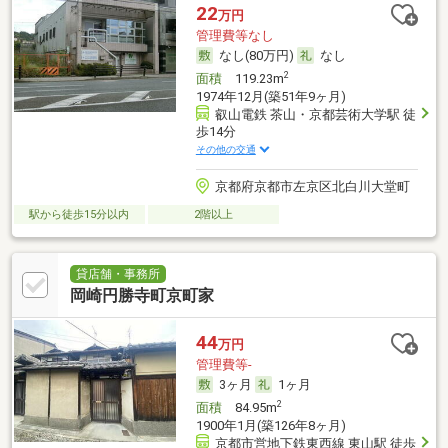
22
万円
管理費等なし
なし(80万円)
なし
2
面積
119.23m
1974年12月(築51年9ヶ月)
叡山電鉄 茶山・京都芸術大学駅 徒
歩14分
その他の交通
京都府京都市左京区北白川大堂町
駅から徒歩15分以内
2階以上
貸店舗・事務所
岡崎円勝寺町京町家
44
万円
管理費等-
3ヶ月
1ヶ月
2
面積
84.95m
1900年1月(築126年8ヶ月)
京都市営地下鉄東西線 東山駅 徒歩