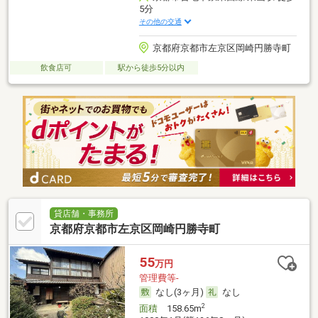
5分
その他の交通
京都府京都市左京区岡崎円勝寺町
飲食店可
駅から徒歩5分以内
貸店舗・事務所
京都府京都市左京区岡崎円勝寺町
55
万円
管理費等-
なし(3ヶ月)
なし
2
面積
158.65m