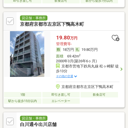
即引き渡し可
飲食店可
駅から徒歩7分以内
貸店舗・事務所
京都府京都市左京区下鴨高木町
19.80
万円
管理費等-
18万円
19.80万円
2
面積
69.42m
2000年3月(築26年6ヶ月)
京都市営地下鉄烏丸線 松ヶ崎駅 徒
歩13分
その他の交通
京都府京都市左京区下鴨高木町
1階
即引き渡し可
飲食店可
駅から徒歩15分以内
エレベーター
貸店舗・事務所
白川通今出川店舗