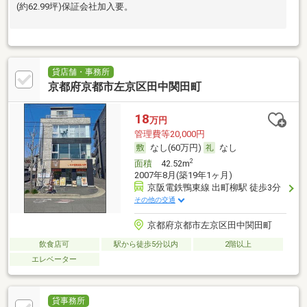
(約62.99坪)保証会社加入要。
貸店舗・事務所
京都府京都市左京区田中関田町
18
万円
管理費等20,000円
なし(60万円)
なし
2
面積
42.52m
2007年8月(築19年1ヶ月)
京阪電鉄鴨東線 出町柳駅 徒歩3分
その他の交通
京都府京都市左京区田中関田町
飲食店可
駅から徒歩5分以内
2階以上
エレベーター
貸事務所