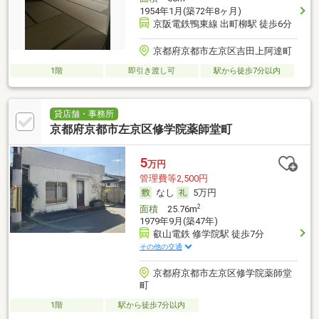
1954年1月(築72年8ヶ月)
京阪電鉄鴨東線 出町柳駅 徒歩6分
京都府京都市左京区吉田上阿達町
1階
即引き渡し可
駅から徒歩7分以内
貸店舗・事務所
京都府京都市左京区修学院薬師堂町
5
万円
管理費等2,500円
なし
5万円
2
面積
25.76m
1979年9月(築47年)
叡山電鉄 修学院駅 徒歩7分
その他の交通
京都府京都市左京区修学院薬師堂
町
1階
駅から徒歩7分以内