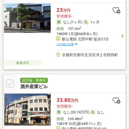
23
万円
管理費等-
なし(1ヶ月)
1ヶ月
2
面積
101.2m
1960年1月(築66年8ヶ月)
叡山電鉄 元田中駅 徒歩21分
その他の交通
京都府京都市左京区浄土寺西田町
飲食店可
貸店舗・事務所
酒井産業ビル
33.80
万円
管理費等-
なし(30.74万円)
なし
2
面積
236.46m
1981年10月(築44年11ヶ月)
叡山電鉄 修学院駅 徒歩1分