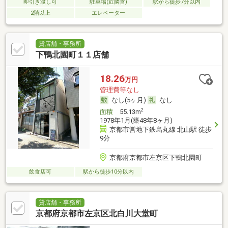
即引き渡し可
駐車場(近隣含)
駅から徒歩7分以内
2階以上
エレベーター
貸店舗・事務所
下鴨北園町１１店舗
18.26
万円
管理費等なし
なし(5ヶ月)
なし
2
面積
55.13m
1978年1月(築48年8ヶ月)
京都市営地下鉄烏丸線 北山駅 徒歩
9分
京都府京都市左京区下鴨北園町
飲食店可
駅から徒歩10分以内
貸店舗・事務所
京都府京都市左京区北白川大堂町