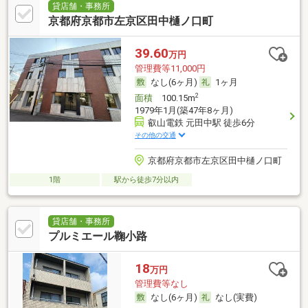
貸店舗・事務所
京都府京都市左京区田中樋ノ口町
39.60
万円
管理費等11,000円
なし(6ヶ月)
1ヶ月
2
面積
100.15m
1979年1月(築47年8ヶ月)
叡山電鉄 元田中駅 徒歩6分
その他の交通
京都府京都市左京区田中樋ノ口町
1階
駅から徒歩7分以内
貸店舗・事務所
プルミエール鞠小路
18
万円
管理費等なし
なし(6ヶ月)
なし(実費)