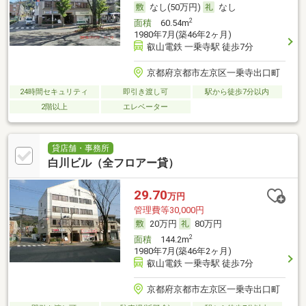
なし(50万円)
なし
2
面積
60.54m
1980年7月(築46年2ヶ月)
叡山電鉄 一乗寺駅 徒歩7分
京都府京都市左京区一乗寺出口町
24時間セキュリティ
即引き渡し可
駅から徒歩7分以内
2階以上
エレベーター
貸店舗・事務所
白川ビル（全フロアー貸）
29.70
万円
管理費等30,000円
20万円
80万円
2
面積
144.2m
1980年7月(築46年2ヶ月)
叡山電鉄 一乗寺駅 徒歩7分
京都府京都市左京区一乗寺出口町