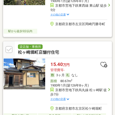
1900年1月(築126年8ヶ月)
京都市営地下鉄東西線 東山駅 徒歩
5分
その他の交通
京都府京都市左京区岡崎円勝寺町
駅から徒歩5分以内
貸店舗・事務所
松ヶ崎堀町店舗付住宅
15.40
万円
管理費等-
3ヶ月
なし
2
面積
80.67m
1900年1月(築126年8ヶ月)
京都市営地下鉄烏丸線 松ヶ崎駅 徒
歩7分
その他の交通
京都府京都市左京区松ケ崎堀町