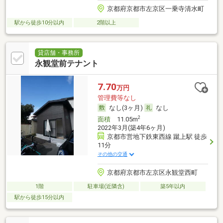
京都府京都市左京区一乗寺清水町
駅から徒歩10分以内
2階以上
貸店舗・事務所
永観堂前テナント
7.70
万円
管理費等なし
なし(3ヶ月)
なし
2
面積
11.05m
2022年3月(築4年6ヶ月)
京都市営地下鉄東西線 蹴上駅 徒歩
11分
その他の交通
京都府京都市左京区永観堂西町
1階
駐車場(近隣含)
築5年以内
駅から徒歩15分以内