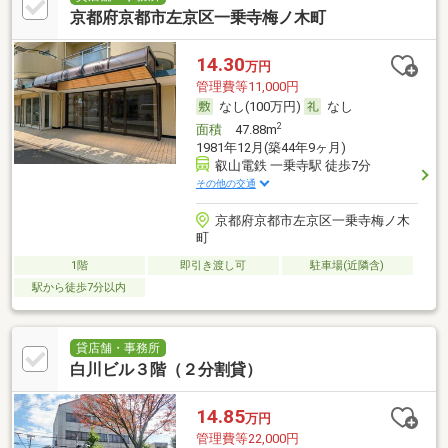
京都府京都市左京区一乗寺梅ノ木町
14.30
万円
管理費等11,000円
なし(100万円)
なし
2
面積
47.88m
1981年12月(築44年9ヶ月)
叡山電鉄 一乗寺駅 徒歩7分
その他の交通
京都府京都市左京区一乗寺梅ノ木
町
1階
即引き渡し可
駐車場(近隣含)
駅から徒歩7分以内
貸店舗・事務所
白川ビル３階（２分割貸）
14.85
万円
管理費等22,000円