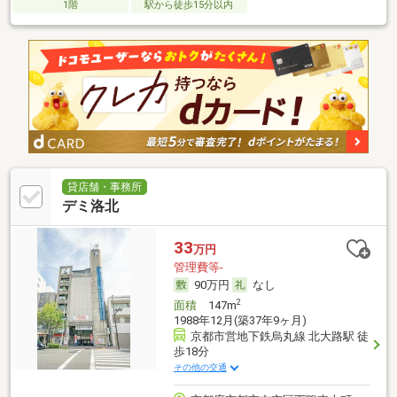
1階
駅から徒歩15分以内
貸店舗・事務所
デミ洛北
33
万円
管理費等-
90万円
なし
2
面積
147m
1988年12月(築37年9ヶ月)
京都市営地下鉄烏丸線 北大路駅 徒
歩18分
その他の交通