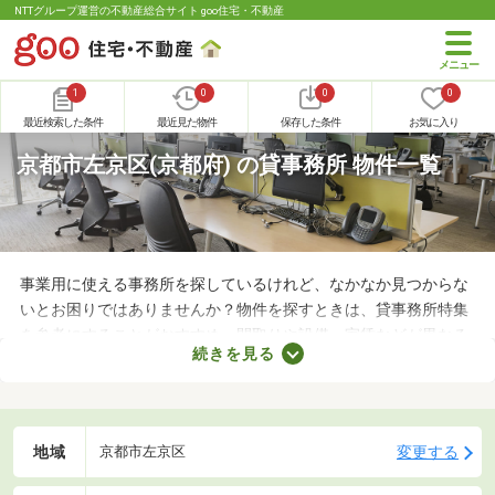
NTTグループ運営の不動産総合サイト goo住宅・不動産
1
0
0
0
最近検索した条件
最近見た物件
保存した条件
お気に入り
京都市左京区(京都府) の貸事務所 物件一覧
事業用に使える事務所を探しているけれど、なかなか見つからな
いとお困りではありませんか？物件を探すときは、貸事務所特集
を参考にすることがおすすめ。間取りや設備、家賃などが異なる
続きを見る
さまざまな物件をまとめて見られるので、希望にあう事務所が見
つかりやすくなります。求める条件を満たす物件に出会うために
も、複数の事務所を比較してみましょう。
地域
変更する
京都市左京区