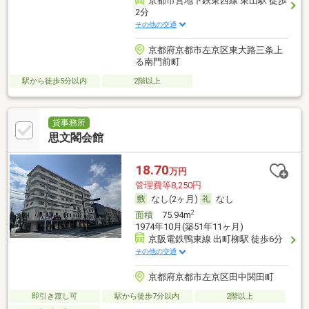
京都市営地下鉄東西線 東山駅 徒歩
2分
その他の交通
京都府京都市左京区東大路三条上
る南門前町
駅から徒歩5分以内
2階以上
貸事務所
思文閣会館
18.70
万円
管理費等8,250円
なし(2ヶ月)
なし
2
面積
75.94m
1974年10月(築51年11ヶ月)
京阪電鉄鴨東線 出町柳駅 徒歩6分
その他の交通
京都府京都市左京区田中関田町
即引き渡し可
駅から徒歩7分以内
2階以上