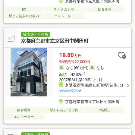
京都府京都市左京区下鴨東本町
1階
即引き渡し可
飲食店可
駅から徒歩15分以内
エレベーター
貸店舗・事務所
京都府京都市左京区田中関田町
19.80
万円
管理費等22,000円
なし(60万円)
なし
2
面積
42.52m
2007年8月(築19年1ヶ月)
京阪電鉄鴨東線 出町柳駅 徒歩3分
その他の交通
京都府京都市左京区田中関田町
飲食店可
駅から徒歩5分以内
2階以上
エレベーター