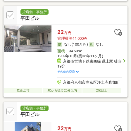
貸店舗・事務所
平田ビル
22
万円
管理費等11,000円
なし(100万円)
なし
2
面積
94.68m
1989年10月(築36年11ヶ月)
京都市営地下鉄東西線 蹴上駅 徒歩
19分
その他の交通
京都府京都市左京区浄土寺真如町
飲食店可
駅から徒歩20分以内
2階以上
貸店舗・事務所
平田ビル
22
万円