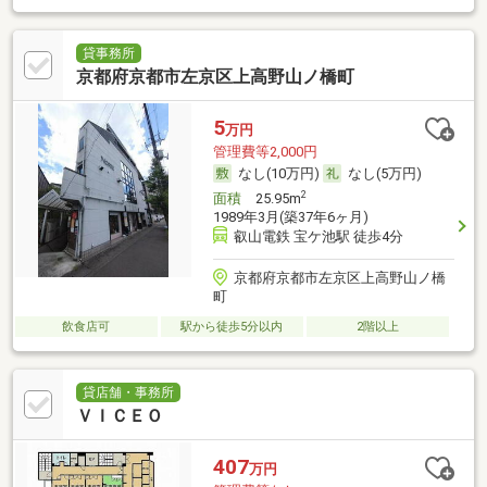
貸事務所
京都府京都市左京区上高野山ノ橋町
5
万円
管理費等2,000円
なし(10万円)
なし(5万円)
2
面積
25.95m
1989年3月(築37年6ヶ月)
叡山電鉄 宝ケ池駅 徒歩4分
京都府京都市左京区上高野山ノ橋
町
飲食店可
駅から徒歩5分以内
2階以上
貸店舗・事務所
ＶＩＣＥＯ
407
万円