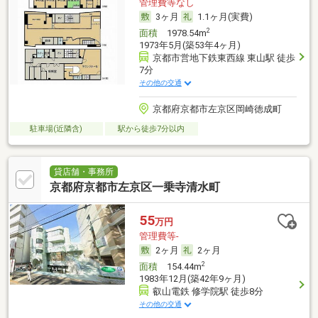
管理費等なし
3ヶ月
1.1ヶ月(実費)
2
面積
1978.54m
1973年5月(築53年4ヶ月)
京都市営地下鉄東西線 東山駅 徒歩
7分
その他の交通
京都府京都市左京区岡崎徳成町
駐車場(近隣含)
駅から徒歩7分以内
貸店舗・事務所
京都府京都市左京区一乗寺清水町
55
万円
管理費等-
2ヶ月
2ヶ月
2
面積
154.44m
1983年12月(築42年9ヶ月)
叡山電鉄 修学院駅 徒歩8分
その他の交通