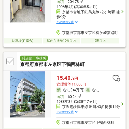
2
面積
204.78m
1996年4月(築30年5ヶ月)
京都市営地下鉄烏丸線 松ヶ崎駅 徒
歩9分
その他の交通
京都府京都市左京区松ケ崎雲路町
駐車場(近隣含)
駅から徒歩10分以内
2階以上
貸店舗・事務所
京都府京都市左京区下鴨西林町
15.40
万円
管理費等11,000円
なし(84万円)
なし
2
面積
60.24m
1988年2月(築38年7ヶ月)
京阪電鉄鴨東線 出町柳駅 徒歩14分
その他の交通
京都府京都市左京区下鴨西林町