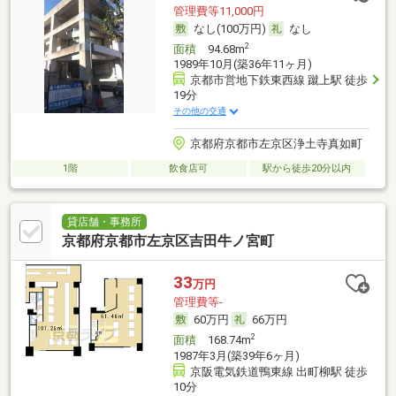
管理費等11,000円
なし(100万円)
なし
2
面積
94.68m
1989年10月(築36年11ヶ月)
京都市営地下鉄東西線 蹴上駅 徒歩
19分
その他の交通
京都府京都市左京区浄土寺真如町
1階
飲食店可
駅から徒歩20分以内
貸店舗・事務所
京都府京都市左京区吉田牛ノ宮町
33
万円
管理費等-
60万円
66万円
2
面積
168.74m
1987年3月(築39年6ヶ月)
京阪電気鉄道鴨東線 出町柳駅 徒歩
10分