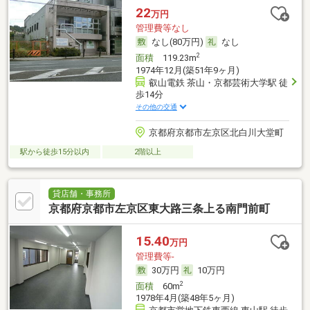
22
万円
管理費等なし
なし(80万円)
なし
2
面積
119.23m
1974年12月(築51年9ヶ月)
叡山電鉄 茶山・京都芸術大学駅 徒
歩14分
その他の交通
京都府京都市左京区北白川大堂町
駅から徒歩15分以内
2階以上
貸店舗・事務所
京都府京都市左京区東大路三条上る南門前町
15.40
万円
管理費等-
30万円
10万円
2
面積
60m
1978年4月(築48年5ヶ月)