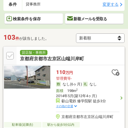
条件
変更する
貸事務所
検索条件を保存
新着メールを受取る
103
件
が該当しました。
貸店舗・事務所
京都府京都市左京区山端川岸町
110
万円
管理費等-
なし(6ヶ月)
なし
2
面積
198m
2014年5月(築12年4ヶ月)
叡山電鉄 修学院駅 徒歩3分
その他の交通
京都府京都市左京区山端川岸町
駐車場(近隣含)
駅から徒歩5分以内