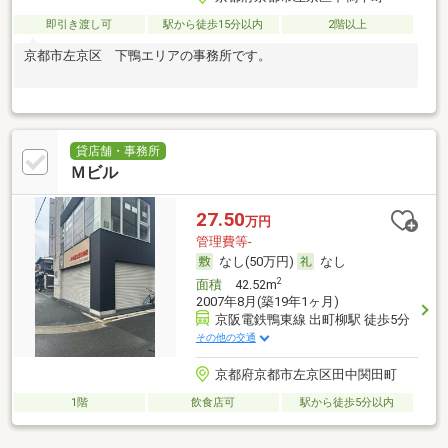
即引き渡し可
駅から徒歩15分以内
2階以上
京都市左京区 下鴨エリアの事務所です。
貸店舗・事務所
Ｍビル
27.50
万円
管理費等-
なし(50万円)
なし
2
面積
42.52m
2007年8月(築19年1ヶ月)
京阪電鉄鴨東線 出町柳駅 徒歩5分
その他の交通
京都府京都市左京区田中関田町
1階
飲食店可
駅から徒歩5分以内