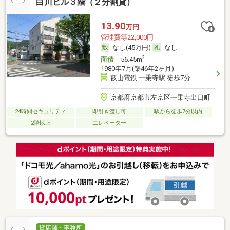
白川ビル３階（２分割貸）
13.90
万円
管理費等22,000円
なし(45万円)
なし
2
面積
56.45m
1980年7月(築46年2ヶ月)
叡山電鉄 一乗寺駅 徒歩7分
京都府京都市左京区一乗寺出口町
24時間セキュリティ
即引き渡し可
駅から徒歩7分以内
2階以上
エレベーター
貸店舗・事務所