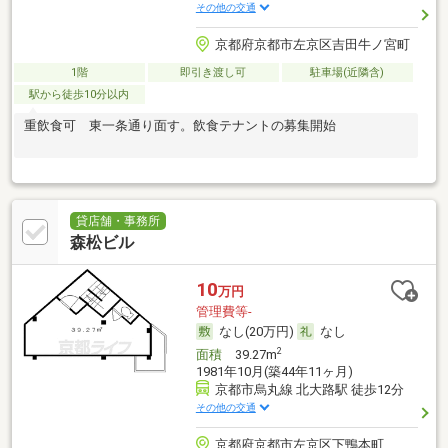
その他の交通
京都府京都市左京区吉田牛ノ宮町
1階
即引き渡し可
駐車場(近隣含)
駅から徒歩10分以内
重飲食可 東一条通り面す。飲食テナントの募集開始
貸店舗・事務所
森松ビル
10
万円
管理費等-
なし(20万円)
なし
2
面積
39.27m
1981年10月(築44年11ヶ月)
京都市烏丸線 北大路駅 徒歩12分
その他の交通
京都府京都市左京区下鴨本町