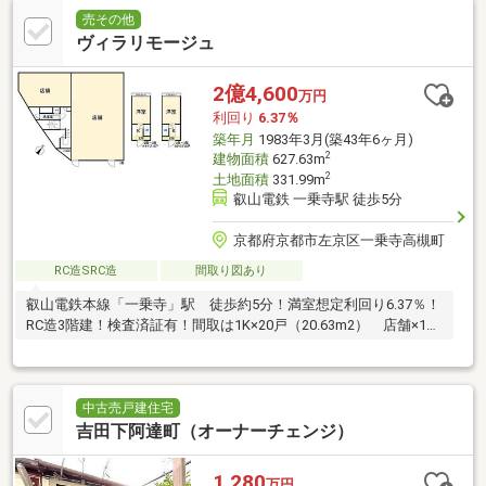
売その他
ヴィラリモージュ
2億4,600
万円
利回り
6.37％
築年月
1983年3月(築43年6ヶ月)
2
建物面積
627.63m
2
土地面積
331.99m
叡山電鉄 一乗寺駅 徒歩5分
京都府京都市左京区一乗寺高槻町
RC造SRC造
間取り図あり
叡山電鉄本線「一乗寺」駅 徒歩約5分！満室想定利回り6.37％！
RC造3階建！検査済証有！間取は1K×20戸（20.63m2） 店舗×1
戸！
中古売戸建住宅
吉田下阿達町（オーナーチェンジ）
1,280
万円