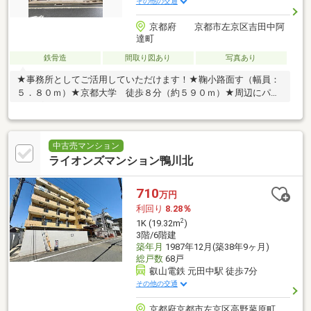
その他の交通
京都府 京都市左京区吉田中阿
達町
鉄骨造
間取り図あり
写真あり
★事務所としてご活用していただけます！★鞠小路面す（幅員：
５．８０ｍ）★京都大学 徒歩８分（約５９０ｍ）★周辺にパー
キングあり
中古売マンション
ライオンズマンション鴨川北
710
万円
利回り
8.28％
2
1K (19.32m
)
3階/6階建
築年月
1987年12月(築38年9ヶ月)
総戸数
68戸
叡山電鉄 元田中駅 徒歩7分
その他の交通
京都府京都市左京区高野蓼原町