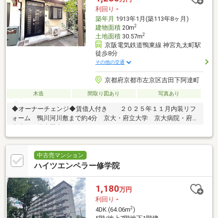
利回り
-
築年月
1913年1月(築113年8ヶ月)
2
建物面積
20m
2
土地面積
30.57m
京阪電気鉄道鴨東線 神宮丸太町駅
徒歩8分
その他の交通
京都府京都市左京区吉田下阿達町
木造
間取り図あり
写真あり
◆オーナーチェンジ◆賃借人付き ２０２５年１１月内装リフ
ォーム 鴨川河川敷まで約4分 京大・府立大学 京大病院・府立
病院など徒歩圏内！
中古売マンション
ハイツエンペラー修学院
1,180
万円
利回り
-
2
4DK (64.06m
)