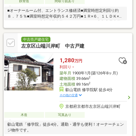
鉄骨造
間取り図あり
■オーナールーム付、エントランス修繕済■満室時想定利回り約
８．７５％■満室時想定年収約５４２万円■１Ｒ×６、１ＬＤＫ×
２、３ＬＤＫ×１■京都精華大学まで１．２５ｋｍ■京都産業大学
まで１．４ｋｍ
中古売戸建住宅
左京区山端川岸町 中古戸建
1,280
万円
利回り
-
築年月
1900年1月(築126年8ヶ月)
2
建物面積
39.66m
2
土地面積
89.16m
叡山電鉄 修学院駅 徒歩4分
その他の交通
京都府京都市左京区山端川岸町
木造
写真あり
叡山電鉄「修学院」徒歩4分。通勤・通学も便利！オーナーチェン
ジ物件です。