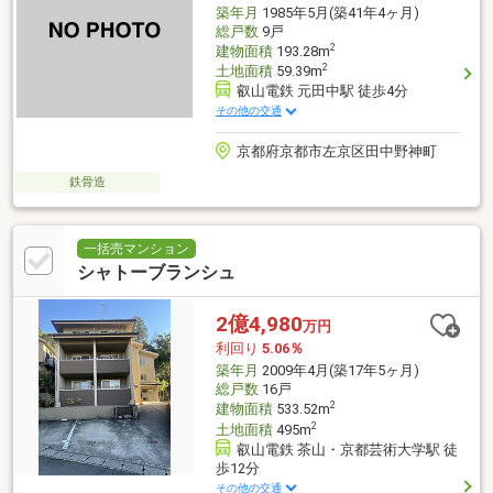
築年月
1985年5月(築41年4ヶ月)
総戸数
9戸
2
建物面積
193.28m
2
土地面積
59.39m
叡山電鉄 元田中駅 徒歩4分
その他の交通
京都府京都市左京区田中野神町
鉄骨造
一括売マンション
シャトーブランシュ
2億4,980
万円
利回り
5.06％
築年月
2009年4月(築17年5ヶ月)
総戸数
16戸
2
建物面積
533.52m
2
土地面積
495m
叡山電鉄 茶山・京都芸術大学駅 徒
歩12分
その他の交通