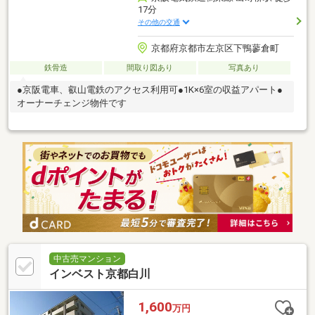
17分
その他の交通
京都府京都市左京区下鴨蓼倉町
鉄骨造
間取り図あり
写真あり
●京阪電車、叡山電鉄のアクセス利用可●1K×6室の収益アパート●
オーナーチェンジ物件です
中古売マンション
インベスト京都白川
1,600
万円