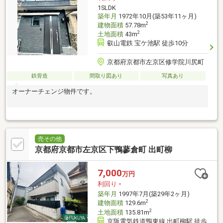
1SLDK
築年月
1972年10月(築53年11ヶ月)
2
建物面積
57.78m
2
土地面積
43m
叡山電鉄 宝ケ池駅 徒歩10分
京都府京都市左京区修学院川尻町
鉄骨造
間取り図あり
写真あり
オーナーチェンジ物件です。
売その他
京都府京都市左京区下鴨蓼倉町 出町柳
7,000
万円
利回り
-
築年月
1997年7月(築29年2ヶ月)
2
建物面積
129.6m
2
土地面積
135.81m
京阪電気鉄道鴨東線 出町柳駅 徒歩