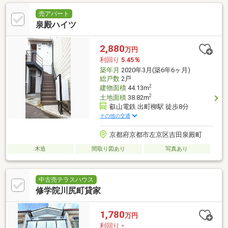
売アパート
泉殿ハイツ
2,880
万円
利回り
5.45％
築年月
2020年3月(築6年6ヶ月)
総戸数
2戸
2
建物面積
44.13m
2
土地面積
38.82m
叡山電鉄 出町柳駅 徒歩8分
その他の交通
京都府京都市左京区吉田泉殿町
木造
間取り図あり
写真あり
中古売テラスハウス
修学院川尻町貸家
1,780
万円
利回り
-