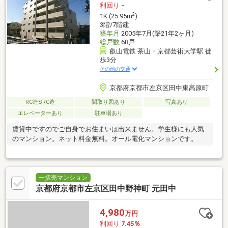
利回り
-
2
1K (25.95m
)
3階/7階建
築年月
2005年7月(築21年2ヶ月)
総戸数
68戸
叡山電鉄 茶山・京都芸術大学駅 徒
歩3分
その他の交通
京都府京都市左京区田中東高原町
RC造SRC造
間取り図あり
写真あり
エレベーターあり
駐車場あり
賃貸中ですのでご自身でお住まいは出来ません。学生様にも人気
のマンション。ネット料金無料。オール電化マンションです。
一括売マンション
京都府京都市左京区田中野神町 元田中
4,980
万円
利回り
7.45％