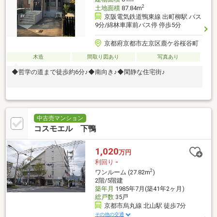
2
土地面積
87.84m
京阪電気鉄道鴨東線 出町柳駅 バス
9分/綿林車庫前バス停 停歩5分
京都府京都市左京区鹿ケ谷桜谷町
木造
間取り図あり
写真あり
◆哲学の道まで徒歩約6分♪◆南向き♪◆閑静な住宅街♪
中古売マンション
コスモエル 下鴨
1,020
万円
利回り
-
2
ワンルーム (27.82m
)
2階/5階建
築年月
1985年7月(築41年2ヶ月)
総戸数
35戸
京都市烏丸線 北山駅 徒歩7分
その他の交通