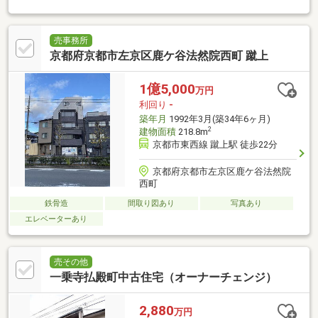
売事務所
京都府京都市左京区鹿ケ谷法然院西町 蹴上
1億5,000
万円
利回り
-
築年月
1992年3月(築34年6ヶ月)
2
建物面積
218.8m
京都市東西線 蹴上駅 徒歩22分
京都府京都市左京区鹿ケ谷法然院
西町
鉄骨造
間取り図あり
写真あり
エレベーターあり
売その他
一乗寺払殿町中古住宅（オーナーチェンジ）
2,880
万円