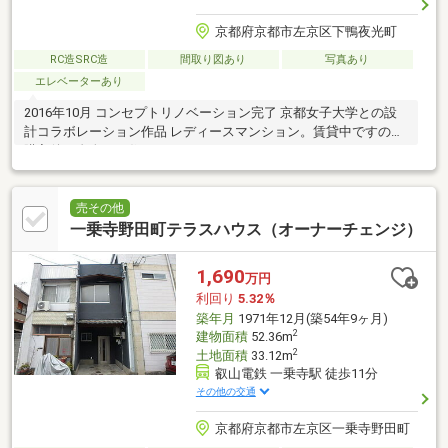
京都府京都市左京区下鴨夜光町
RC造SRC造
間取り図あり
写真あり
エレベーターあり
2016年10月 コンセプトリノベーション完了 京都女子大学との設
計コラボレーション作品 レディースマンション。賃貸中ですので
購入後ご自身でお住まい頂けません。
売その他
一乗寺野田町テラスハウス（オーナーチェンジ）
1,690
万円
利回り
5.32％
築年月
1971年12月(築54年9ヶ月)
2
建物面積
52.36m
2
土地面積
33.12m
叡山電鉄 一乗寺駅 徒歩11分
その他の交通
京都府京都市左京区一乗寺野田町