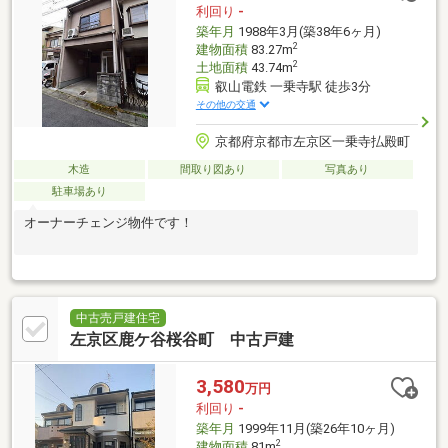
利回り
-
築年月
1988年3月(築38年6ヶ月)
2
建物面積
83.27m
2
土地面積
43.74m
叡山電鉄 一乗寺駅 徒歩3分
その他の交通
京都府京都市左京区一乗寺払殿町
木造
間取り図あり
写真あり
駐車場あり
オーナーチェンジ物件です！
中古売戸建住宅
左京区鹿ケ谷桜谷町 中古戸建
3,580
万円
利回り
-
築年月
1999年11月(築26年10ヶ月)
2
建物面積
81m