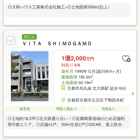
◇大和ハウス工業株式会社施工♪◇土地面積300m2以上♪
売ビル
ＶＩＴＡ ＳＨＩＭＯＧＡＭＯ
1億2,000
万円
利回り
5％
築年月
1990年12月(築35年9ヶ月)
2
建物面積
182.6m
2
土地面積
60.19m
京都市烏丸線 北大路駅 徒歩16分
京都府京都市左京区下鴨西本町
鉄骨造
間取り図あり
写真あり
◎土地約18.2坪◎北大路通り沿い！◎近隣商業地域のため店舗利
用可能エリア。◎店舗×2戸、1DK×住居2戸◎2024年、屋上防水工
事、外壁修繕工事済み