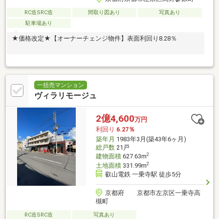
RC造SRC造
間取り図あり
写真あり
駐車場あり
★価格改定★【オーナーチェンジ物件】表面利回り8.28％
一括売マンション
ヴィラリモージュ
2億4,600
万円
利回り
6.27％
築年月
1983年3月(築43年6ヶ月)
総戸数
21戸
2
建物面積
627.63m
2
土地面積
331.99m
叡山電鉄 一乗寺駅 徒歩5分
京都府 京都市左京区一乗寺高
槻町
RC造SRC造
写真あり