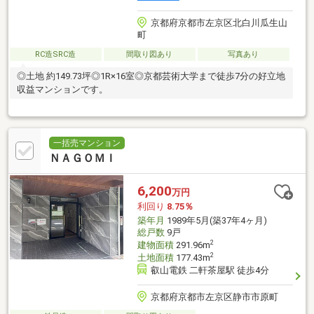
京都府京都市左京区北白川瓜生山
町
RC造SRC造
間取り図あり
写真あり
◎土地 約149.73坪◎1R×16室◎京都芸術大学まで徒歩7分の好立地
収益マンションです。
一括売マンション
ＮＡＧＯＭＩ
6,200
万円
利回り
8.75％
築年月
1989年5月(築37年4ヶ月)
総戸数
9戸
2
建物面積
291.96m
2
土地面積
177.43m
叡山電鉄 二軒茶屋駅 徒歩4分
京都府京都市左京区静市市原町