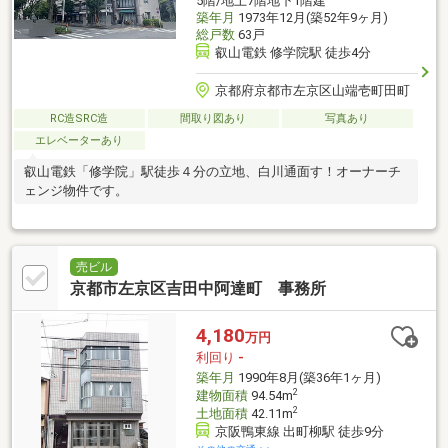
5階/地上7階地下1階建
築年月
1973年12月(築52年9ヶ月)
総戸数
63戸
叡山電鉄 修学院駅 徒歩4分
京都府京都市左京区山端壱町田町
RC造SRC造
間取り図あり
写真あり
エレベーターあり
叡山電鉄「修学院」駅徒歩４分の立地、白川通面す！オーナーチ
ェンジ物件です。
売ビル
京都市左京区吉田中阿達町 事務所
4,180
万円
利回り
-
築年月
1990年8月(築36年1ヶ月)
2
建物面積
94.54m
2
土地面積
42.11m
京阪鴨東線 出町柳駅 徒歩9分