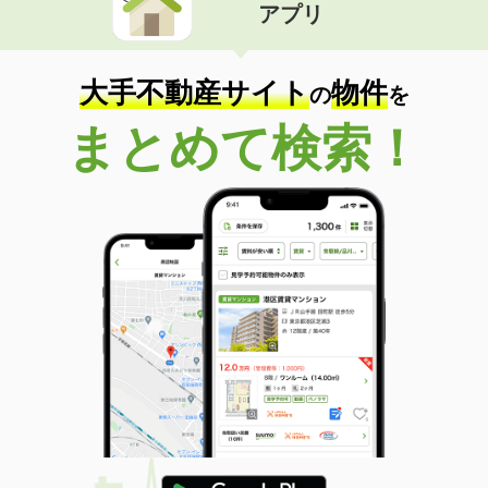
アプリ
大手不動産サイト
物件
の
を
まとめて検索！