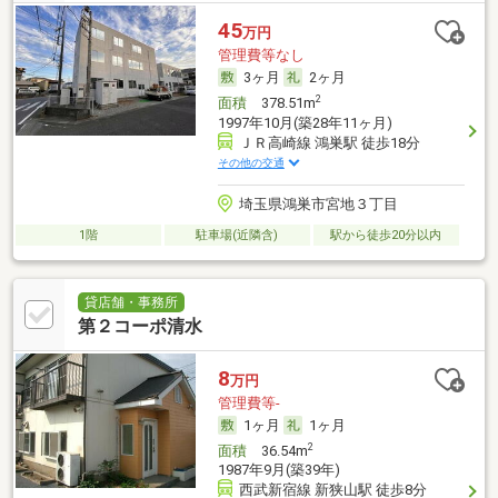
45
万円
管理費等なし
3ヶ月
2ヶ月
2
面積
378.51m
1997年10月(築28年11ヶ月)
ＪＲ高崎線 鴻巣駅 徒歩18分
その他の交通
埼玉県鴻巣市宮地３丁目
1階
駐車場(近隣含)
駅から徒歩20分以内
貸店舗・事務所
第２コーポ清水
8
万円
管理費等-
1ヶ月
1ヶ月
2
面積
36.54m
1987年9月(築39年)
西武新宿線 新狭山駅 徒歩8分