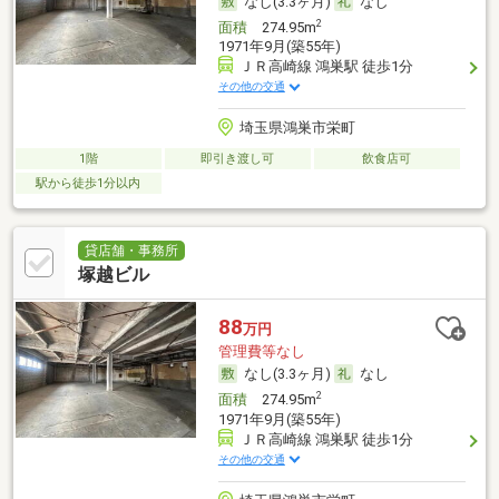
なし(3.3ヶ月)
なし
2
面積
274.95m
1971年9月(築55年)
ＪＲ高崎線 鴻巣駅 徒歩1分
その他の交通
埼玉県鴻巣市栄町
1階
即引き渡し可
飲食店可
駅から徒歩1分以内
貸店舗・事務所
塚越ビル
88
万円
管理費等なし
なし(3.3ヶ月)
なし
2
面積
274.95m
1971年9月(築55年)
ＪＲ高崎線 鴻巣駅 徒歩1分
その他の交通