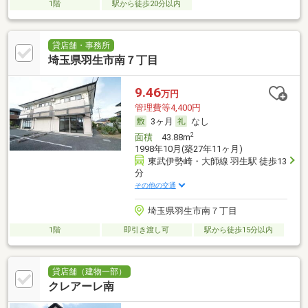
1階
駅から徒歩20分以内
貸店舗・事務所
埼玉県羽生市南７丁目
9.46
万円
管理費等4,400円
3ヶ月
なし
2
面積
43.88m
1998年10月(築27年11ヶ月)
東武伊勢崎・大師線 羽生駅 徒歩13
分
その他の交通
埼玉県羽生市南７丁目
1階
即引き渡し可
駅から徒歩15分以内
貸店舗（建物一部）
クレアーレ南