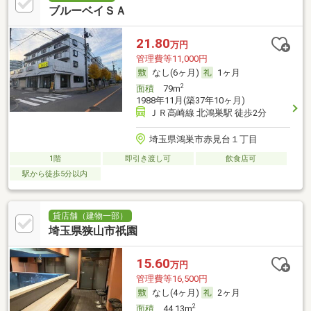
ブルーベイＳＡ
21.80
万円
管理費等11,000円
なし(6ヶ月)
1ヶ月
2
面積
79m
1988年11月(築37年10ヶ月)
ＪＲ高崎線 北鴻巣駅 徒歩2分
埼玉県鴻巣市赤見台１丁目
1階
即引き渡し可
飲食店可
駅から徒歩5分以内
貸店舗（建物一部）
埼玉県狭山市祇園
15.60
万円
管理費等16,500円
なし(4ヶ月)
2ヶ月
2
面積
44.13m