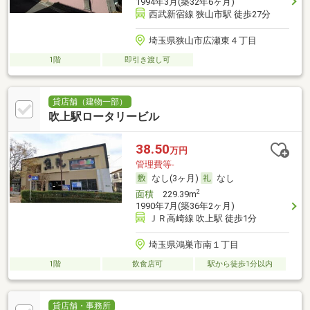
1994年3月(築32年6ヶ月)
西武新宿線 狭山市駅 徒歩27分
埼玉県狭山市広瀬東４丁目
1階
即引き渡し可
貸店舗（建物一部）
吹上駅ロータリービル
38.50
万円
管理費等-
なし(3ヶ月)
なし
2
面積
229.39m
1990年7月(築36年2ヶ月)
ＪＲ高崎線 吹上駅 徒歩1分
埼玉県鴻巣市南１丁目
1階
飲食店可
駅から徒歩1分以内
貸店舗・事務所