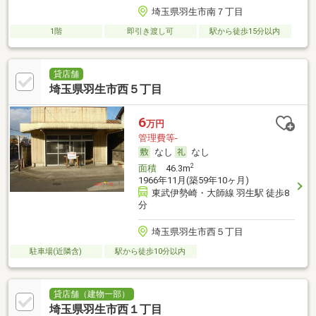
埼玉県羽生市南７丁目
1階
即引き渡し可
駅から徒歩15分以内
貸店舗
埼玉県羽生市西５丁目
6
万円
管理費等-
なし
なし
2
面積
46.3m
1966年11月(築59年10ヶ月)
東武伊勢崎・大師線 羽生駅 徒歩8
分
埼玉県羽生市西５丁目
駐車場(近隣含)
駅から徒歩10分以内
貸店舗（建物一部）
埼玉県羽生市西１丁目