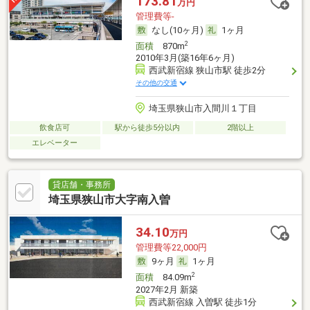
173.81
万円
管理費等-
なし(10ヶ月)
1ヶ月
2
面積
870m
2010年3月(築16年6ヶ月)
西武新宿線 狭山市駅 徒歩2分
その他の交通
埼玉県狭山市入間川１丁目
飲食店可
駅から徒歩5分以内
2階以上
エレベーター
貸店舗・事務所
埼玉県狭山市大字南入曽
34.10
万円
管理費等22,000円
9ヶ月
1ヶ月
2
面積
84.09m
2027年2月 新築
西武新宿線 入曽駅 徒歩1分