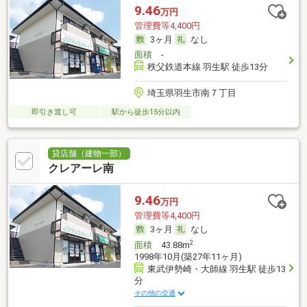
9.46
万円
管理費等4,400円
3ヶ月
なし
面積
-
秩父鉄道本線 羽生駅 徒歩13分
埼玉県羽生市南７丁目
即引き渡し可
駅から徒歩15分以内
貸店舗（建物一部）
クレアーレ南
9.46
万円
管理費等4,400円
3ヶ月
なし
2
面積
43.88m
1998年10月(築27年11ヶ月)
東武伊勢崎・大師線 羽生駅 徒歩13
分
その他の交通