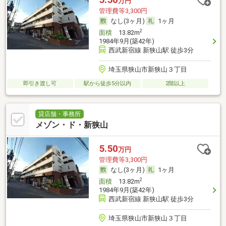
万円
管理費等3,300円
なし(3ヶ月)
1ヶ月
2
面積
13.82m
1984年9月(築42年)
西武新宿線 新狭山駅 徒歩3分
埼玉県狭山市新狭山３丁目
即引き渡し可
駅から徒歩5分以内
2階以上
貸店舗・事務所
メゾン・ド・新狭山
5.50
万円
管理費等3,300円
なし(3ヶ月)
1ヶ月
2
面積
13.82m
1984年9月(築42年)
西武新宿線 新狭山駅 徒歩3分
埼玉県狭山市新狭山３丁目