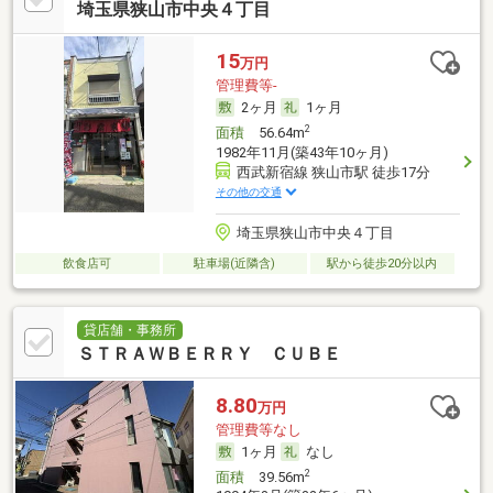
埼玉県狭山市中央４丁目
15
万円
管理費等-
2ヶ月
1ヶ月
2
面積
56.64m
1982年11月(築43年10ヶ月)
西武新宿線 狭山市駅 徒歩17分
その他の交通
埼玉県狭山市中央４丁目
飲食店可
駐車場(近隣含)
駅から徒歩20分以内
貸店舗・事務所
ＳＴＲＡＷＢＥＲＲＹ ＣＵＢＥ
8.80
万円
管理費等なし
1ヶ月
なし
2
面積
39.56m