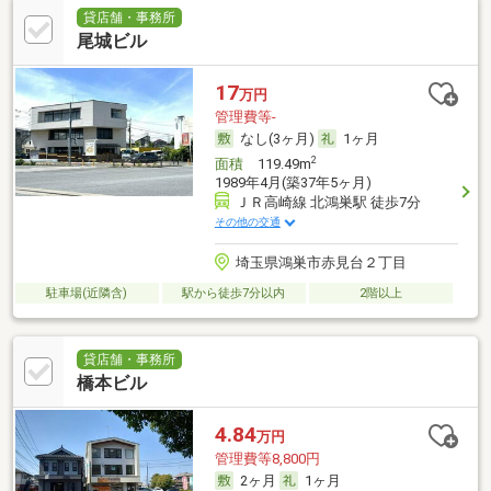
貸店舗・事務所
尾城ビル
17
万円
管理費等-
なし(3ヶ月)
1ヶ月
2
面積
119.49m
1989年4月(築37年5ヶ月)
ＪＲ高崎線 北鴻巣駅 徒歩7分
その他の交通
埼玉県鴻巣市赤見台２丁目
駐車場(近隣含)
駅から徒歩7分以内
2階以上
貸店舗・事務所
橋本ビル
4.84
万円
管理費等8,800円
2ヶ月
1ヶ月