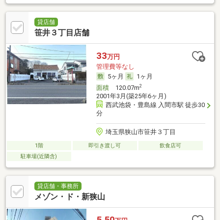
貸店舗
笹井３丁目店舗
33
万円
管理費等なし
5ヶ月
1ヶ月
2
面積
120.07m
2001年3月(築25年6ヶ月)
西武池袋・豊島線 入間市駅 徒歩30
分
埼玉県狭山市笹井３丁目
1階
即引き渡し可
飲食店可
駐車場(近隣含)
貸店舗・事務所
メゾン・ド・新狭山
5.50