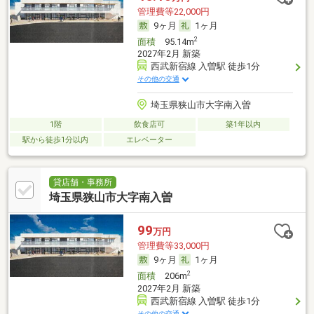
管理費等22,000円
9ヶ月
1ヶ月
2
面積
95.14m
2027年2月 新築
西武新宿線 入曽駅 徒歩1分
その他の交通
埼玉県狭山市大字南入曽
1階
飲食店可
築1年以内
駅から徒歩1分以内
エレベーター
貸店舗・事務所
埼玉県狭山市大字南入曽
99
万円
管理費等33,000円
9ヶ月
1ヶ月
2
面積
206m
2027年2月 新築
西武新宿線 入曽駅 徒歩1分
その他の交通