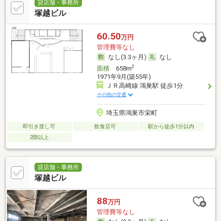
貸店舗・事務所
塚越ビル
60.50
万円
管理費等なし
なし(3.3ヶ月)
なし
2
面積
658m
1971年9月(築55年)
ＪＲ高崎線 鴻巣駅 徒歩1分
その他の交通
埼玉県鴻巣市栄町
即引き渡し可
飲食店可
駅から徒歩1分以内
2階以上
貸店舗・事務所
塚越ビル
88
万円
管理費等なし