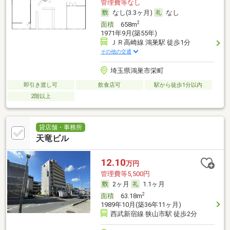
管理費等なし
なし(3.3ヶ月)
なし
2
面積
658m
1971年9月(築55年)
ＪＲ高崎線 鴻巣駅 徒歩1分
その他の交通
埼玉県鴻巣市栄町
即引き渡し可
飲食店可
駅から徒歩1分以内
2階以上
貸店舗・事務所
天竜ビル
12.10
万円
管理費等5,500円
2ヶ月
1.1ヶ月
2
面積
63.18m
1989年10月(築36年11ヶ月)
西武新宿線 狭山市駅 徒歩2分