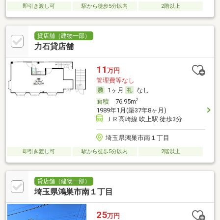
即引き渡し可
駅から徒歩5分以内
2階以上
貸店舗（建物一部）
力石貸店舗
11
万円
管理費等なし
1ヶ月
なし
2
面積
76.95m
1989年1月(築37年8ヶ月)
ＪＲ高崎線 吹上駅 徒歩3分
埼玉県鴻巣市南１丁目
即引き渡し可
駅から徒歩5分以内
2階以上
貸店舗（建物一部）
埼玉県鴻巣市南１丁目
25
万円