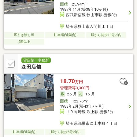
2
面積
25.94m
1987年11月(築38年10ヶ月)
西武新宿線 狭山市駅 徒歩8分
埼玉県狭山市入間川１丁目
即引き渡し可
駐車場(近隣含)
駅から徒歩10分以内
2階以上
貸店舗・事務所
森田店舗
18.70
万円
管理費等3,300円
2ヶ月
1ヶ月
2
面積
122.76m
1983年2月(築43年7ヶ月)
ＪＲ高崎線 吹上駅 徒歩3分
埼玉県鴻巣市吹上本町４丁目
駐車場(近隣含)
駅から徒歩5分以内