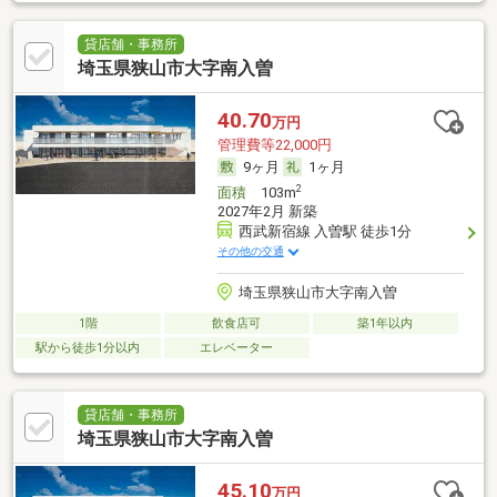
貸店舗・事務所
埼玉県狭山市大字南入曽
40.70
万円
管理費等22,000円
9ヶ月
1ヶ月
2
面積
103m
2027年2月 新築
西武新宿線 入曽駅 徒歩1分
その他の交通
埼玉県狭山市大字南入曽
1階
飲食店可
築1年以内
駅から徒歩1分以内
エレベーター
貸店舗・事務所
埼玉県狭山市大字南入曽
45.10
万円