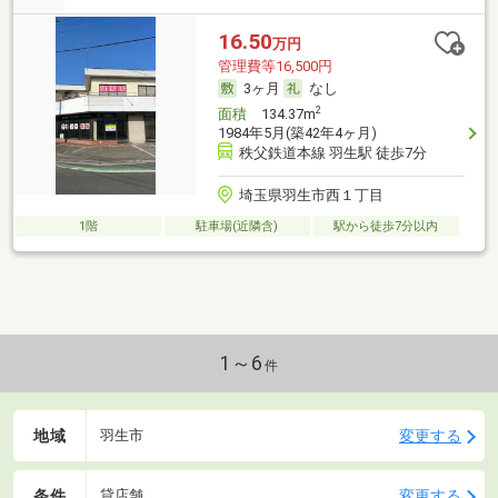
16.50
万円
管理費等16,500円
3ヶ月
なし
2
面積
134.37m
1984年5月(築42年4ヶ月)
秩父鉄道本線 羽生駅 徒歩7分
埼玉県羽生市西１丁目
1階
駐車場(近隣含)
駅から徒歩7分以内
1～6
件
地域
変更する
羽生市
条件
変更する
貸店舗