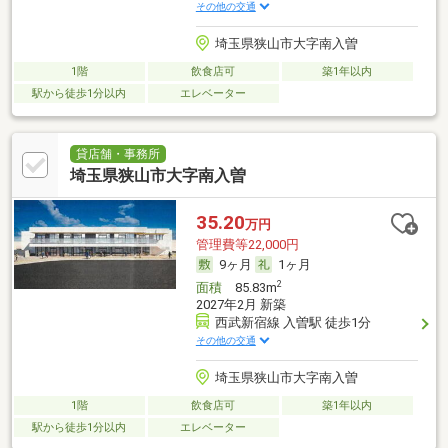
その他の交通
埼玉県狭山市大字南入曽
1階
飲食店可
築1年以内
駅から徒歩1分以内
エレベーター
貸店舗・事務所
埼玉県狭山市大字南入曽
35.20
万円
管理費等22,000円
9ヶ月
1ヶ月
2
面積
85.83m
2027年2月 新築
西武新宿線 入曽駅 徒歩1分
その他の交通
埼玉県狭山市大字南入曽
1階
飲食店可
築1年以内
駅から徒歩1分以内
エレベーター