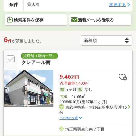
条件
変更する
貸店舗
検索条件を保存
新着メールを受取る
6
件
が該当しました。
貸店舗（建物一部）
クレアール南
9.46
万円
管理費等4,400円
3ヶ月
なし
2
面積
43.88m
1998年10月(築27年11ヶ月)
東武伊勢崎・大師線 羽生駅 徒歩16
分
その他の交通
埼玉県羽生市南７丁目