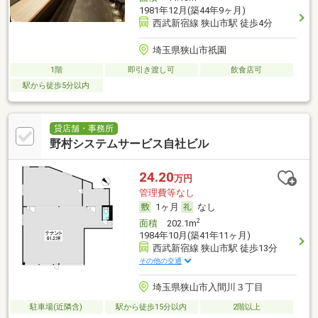
1981年12月(築44年9ヶ月)
西武新宿線 狭山市駅 徒歩4分
埼玉県狭山市祇園
1階
即引き渡し可
飲食店可
駅から徒歩5分以内
貸店舗・事務所
野村システムサービス自社ビル
24.20
万円
管理費等なし
1ヶ月
なし
2
面積
202.1m
1984年10月(築41年11ヶ月)
西武新宿線 狭山市駅 徒歩13分
その他の交通
埼玉県狭山市入間川３丁目
駐車場(近隣含)
駅から徒歩15分以内
2階以上