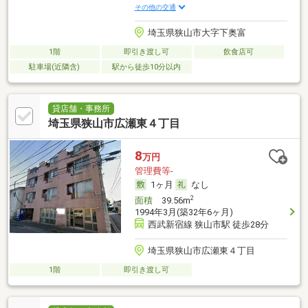
その他の交通
埼玉県狭山市大字下奥富
1階
即引き渡し可
飲食店可
駐車場(近隣含)
駅から徒歩10分以内
貸店舗・事務所
埼玉県狭山市広瀬東４丁目
8
万円
管理費等-
1ヶ月
なし
2
面積
39.56m
1994年3月(築32年6ヶ月)
西武新宿線 狭山市駅 徒歩28分
埼玉県狭山市広瀬東４丁目
1階
即引き渡し可