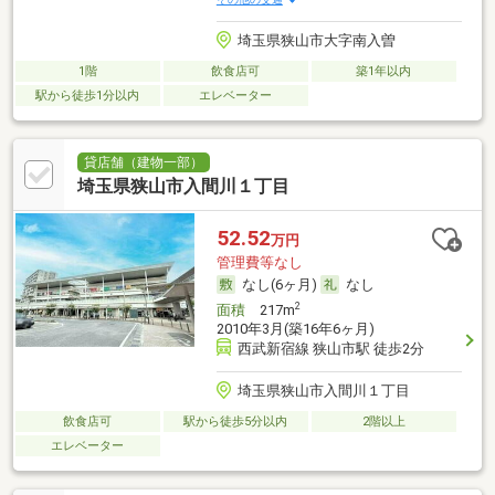
埼玉県狭山市大字南入曽
1階
飲食店可
築1年以内
駅から徒歩1分以内
エレベーター
貸店舗（建物一部）
埼玉県狭山市入間川１丁目
52.52
万円
管理費等なし
なし(6ヶ月)
なし
2
面積
217m
2010年3月(築16年6ヶ月)
西武新宿線 狭山市駅 徒歩2分
埼玉県狭山市入間川１丁目
飲食店可
駅から徒歩5分以内
2階以上
エレベーター