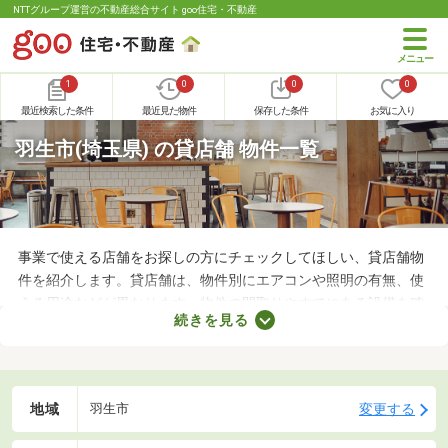
NTTグループ運営の不動産総合サイト goo住宅・不動産
1
0
0
0
最近検索した条件
最近見た物件
保存した条件
お気に入り
羽生市(埼玉県) の貸店舗 物件一覧
事業で使える店舗をお探しの方にチェックしてほしい、貸店舗物
件を紹介します。貸店舗は、物件別にエアコンや照明の有無、使
える用途などが異なります。物件の間取りやすでにある設備を確
続きを見る
認したうえで、内見を申し込むことがおすすめです。店舗の家賃
は間取りや立地によって異なるので、物件別の特徴を見ておきま
しょう。
地域
変更する
羽生市