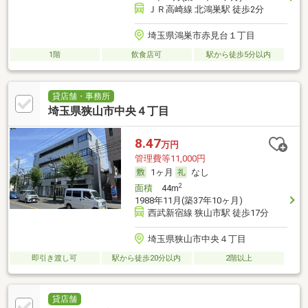
ＪＲ高崎線 北鴻巣駅 徒歩2分
埼玉県鴻巣市赤見台１丁目
1階
飲食店可
駅から徒歩5分以内
貸店舗・事務所
埼玉県狭山市中央４丁目
8.47
万円
管理費等11,000円
1ヶ月
なし
2
面積
44m
1988年11月(築37年10ヶ月)
西武新宿線 狭山市駅 徒歩17分
埼玉県狭山市中央４丁目
即引き渡し可
駅から徒歩20分以内
2階以上
貸店舗