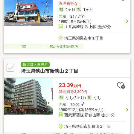
管理費等なし
1ヶ月
1ヶ月
2
面積
217.7m
1980年9月(築46年)
ＪＲ高崎線 吹上駅 徒歩2分
埼玉県鴻巣市南１丁目
1階
駅から徒歩5分以内
貸店舗・事務所
埼玉県狭山市新狭山２丁目
23.39
万円
管理費等3,300円
なし(3ヶ月)
なし
2
面積
70.02m
1980年12月(築45年9ヶ月)
西武新宿線 新狭山駅 徒歩1分
埼玉県狭山市新狭山２丁目