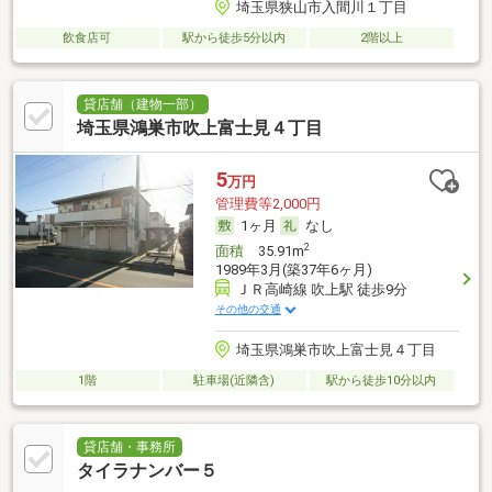
埼玉県狭山市入間川１丁目
飲食店可
駅から徒歩5分以内
2階以上
貸店舗（建物一部）
埼玉県鴻巣市吹上富士見４丁目
5
万円
管理費等2,000円
1ヶ月
なし
2
面積
35.91m
1989年3月(築37年6ヶ月)
ＪＲ高崎線 吹上駅 徒歩9分
その他の交通
埼玉県鴻巣市吹上富士見４丁目
1階
駐車場(近隣含)
駅から徒歩10分以内
貸店舗・事務所
タイラナンバー５