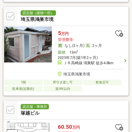
貸店舗（建物一部）
埼玉県鴻巣市境
5
万円
管理費等-
なし(3ヶ月)
2ヶ月
2
面積
13m
2025年7月(築1年2ヶ月)
ＪＲ高崎線 鴻巣駅 徒歩4.8km
埼玉県鴻巣市境
1階
即引き渡し可
飲食店可
駐車場(近隣含)
築3年以内
貸店舗・事務所
塚越ビル
60.50
万円