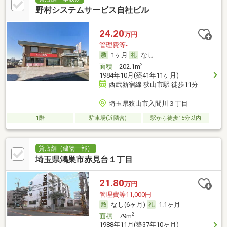
野村システムサービス自社ビル
24.20
万円
管理費等-
1ヶ月
なし
2
面積
202.1m
1984年10月(築41年11ヶ月)
西武新宿線 狭山市駅 徒歩11分
埼玉県狭山市入間川３丁目
1階
駐車場(近隣含)
駅から徒歩15分以内
貸店舗（建物一部）
埼玉県鴻巣市赤見台１丁目
21.80
万円
管理費等11,000円
なし(6ヶ月)
1.1ヶ月
2
面積
79m
1988年11月(築37年10ヶ月)