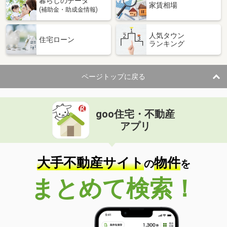
暮らしのデータ
家賃相場
(補助金・助成金情報)
人気タウン
住宅ローン
ランキング
ページトップに戻る
goo住宅・不動産
アプリ
大手不動産サイト
物件
の
を
まとめて検索！