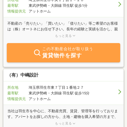
最寄駅
東武伊勢崎・大師線 羽生駅 徒歩1分
情報提供元
アットホーム
不動産の「売りたい」「買いたい」「借りたい」等ご希望のお客様
は（株）オートネにお任せ下さい。長年の経験と実績を活かし、親
切・丁寧にご対応させて頂きます。不動産のことなら疑問・質問等
もっと見る
どんな小さなことでもお気軽にお問合せ下さい！羽生駅から徒歩１
分の不動産会社です。
この不動産会社が取り扱う
賃貸物件を探す
（有）中嶋設計
所在地
埼玉県羽生市東７丁目１番地２７
最寄駅
東武伊勢崎・大師線 羽生駅 徒歩15分
情報提供元
アットホーム
当社は羽生市を中心に、不動産売買、賃貸、管理等を行っておりま
す。アパートをお探しの方から、土地・建物を購入希望の方まで、
お客様の理想の住まい探しをお手伝いさせていただきます。『借り
もっと見る