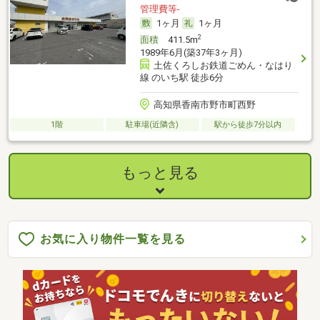
管理費等-
1ヶ月
1ヶ月
2
面積
411.5m
1989年6月(築37年3ヶ月)
土佐くろしお鉄道ごめん・なはり
線 のいち駅 徒歩6分
高知県香南市野市町西野
1階
駐車場(近隣含)
駅から徒歩7分以内
もっと見る
お気に入り物件一覧を見る