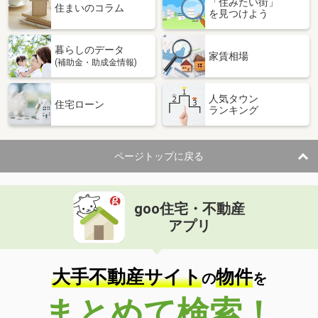
「住みたい街」
住まいのコラム
を見つけよう
暮らしのデータ
家賃相場
(補助金・助成金情報)
人気タウン
住宅ローン
ランキング
ページトップに戻る
goo住宅・不動産
アプリ
大手不動産サイト
物件
の
を
まとめて検索！