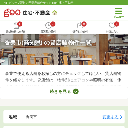
NTTグループ運営の不動産総合サイト goo住宅・不動産
1
0
0
0
最近検索した条件
最近見た物件
保存した条件
お気に入り
香美市(高知県) の貸店舗 物件一覧
事業で使える店舗をお探しの方にチェックしてほしい、貸店舗物
件を紹介します。貸店舗は、物件別にエアコンや照明の有無、使
える用途などが異なります。物件の間取りやすでにある設備を確
続きを見る
認したうえで、内見を申し込むことがおすすめです。店舗の家賃
は間取りや立地によって異なるので、物件別の特徴を見ておきま
しょう。
地域
変更する
香美市