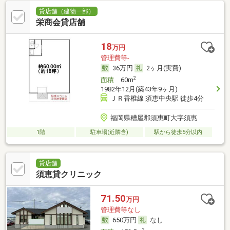
貸店舗（建物一部）
栄商会貸店舗
18
万円
管理費等-
36万円
2ヶ月(実費)
2
面積
60m
1982年12月(築43年9ヶ月)
ＪＲ香椎線 須恵中央駅 徒歩4分
福岡県糟屋郡須惠町大字須惠
1階
駐車場(近隣含)
駅から徒歩5分以内
貸店舗
須恵貸クリニック
71.50
万円
管理費等なし
650万円
なし
2