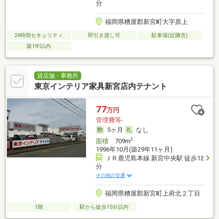
分
福岡県糟屋郡新宮町大字原上
24時間セキュリティ
即引き渡し可
駐車場(近隣含)
築1年以内
貸店舗・事務所
東京インテリア家具新宮店内テナント
77
万円
管理費等-
5ヶ月
なし
2
面積
709m
1996年10月(築29年11ヶ月)
ＪＲ鹿児島本線 新宮中央駅 徒歩12
分
その他の交通
福岡県糟屋郡新宮町上府北２丁目
1階
駅から徒歩15分以内