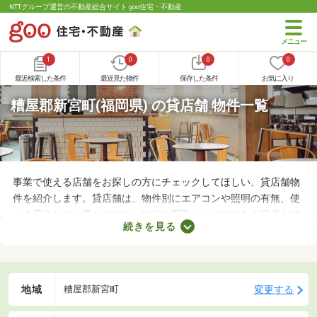
NTTグループ運営の不動産総合サイト goo住宅・不動産
1
0
0
0
最近検索した条件
最近見た物件
保存した条件
お気に入り
糟屋郡新宮町(福岡県) の貸店舗 物件一覧
事業で使える店舗をお探しの方にチェックしてほしい、貸店舗物
件を紹介します。貸店舗は、物件別にエアコンや照明の有無、使
える用途などが異なります。物件の間取りやすでにある設備を確
続きを見る
認したうえで、内見を申し込むことがおすすめです。店舗の家賃
は間取りや立地によって異なるので、物件別の特徴を見ておきま
しょう。
地域
変更する
糟屋郡新宮町