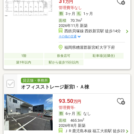
31
万円
管理費等なし
3ヶ月
1ヶ月
2
面積
70.7m
2026年11月 新築
西鉄貝塚線 西鉄新宮駅 徒歩14分
その他の交通
福岡県糟屋郡新宮町大字下府
1階
飲食店可
駐車場(近隣含)
築1年以内
駅から徒歩15分以内
貸店舗・事務所
オフィスストレージ新宮Ⅰ・Ａ棟
93.50
万円
管理費等-
6ヶ月
なし
2
面積
465.3m
2026年8月 新築
ＪＲ鹿児島本線 福工大前駅 徒歩23