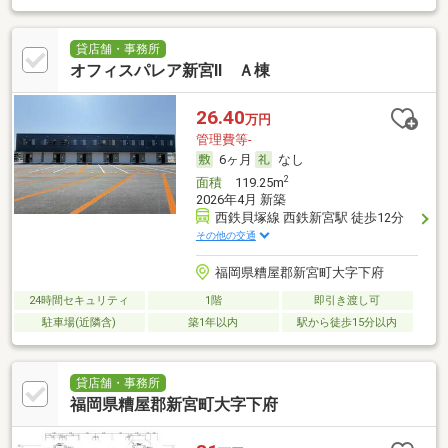
貸店舗・事務所
オフィスパレア新宮Ⅱ Ａ棟
26.40
万円
管理費等-
6ヶ月
なし
2
面積
119.25m
2026年4月 新築
西鉄貝塚線 西鉄新宮駅 徒歩12分
その他の交通
福岡県糟屋郡新宮町大字下府
24時間セキュリティ
1階
即引き渡し可
駐車場(近隣含)
築1年以内
駅から徒歩15分以内
貸店舗・事務所
福岡県糟屋郡新宮町大字下府