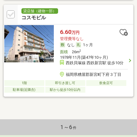
貸店舗（建物一部）
コスモビル
6.60
万円
管理費等なし
なし
1ヶ月
2
面積
26m
1978年11月(築47年10ヶ月)
西鉄貝塚線 西鉄新宮駅 徒歩10分
福岡県糟屋郡新宮町下府３丁目
1階
即引き渡し可
飲食店可
駐車場(近隣含)
駅から徒歩10分以内
1～6
件