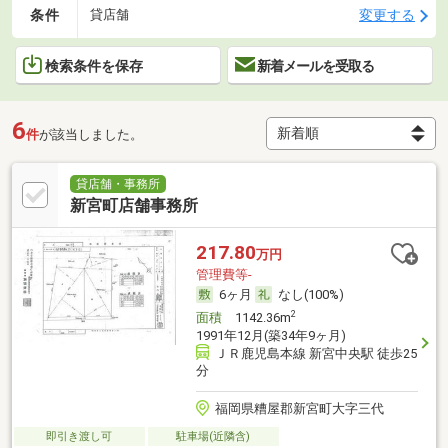
条件
変更する
貸店舗
検索条件を保存
新着メールを受取る
6
件
が該当しました。
貸店舗・事務所
新宮町店舗事務所
217.80
万円
管理費等-
6ヶ月
なし(100%)
2
面積
1142.36m
1991年12月(築34年9ヶ月)
ＪＲ鹿児島本線 新宮中央駅 徒歩25
分
福岡県糟屋郡新宮町大字三代
即引き渡し可
駐車場(近隣含)