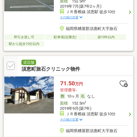
面積
152.5m
2019年7月(築7年2ヶ月)
ＪＲ香椎線 須恵駅 徒歩10分
その他の交通
福岡県糟屋郡須惠町大字旅石
即引き渡し可
駐車場(近隣含)
築10年以内
駅から徒歩10分以内
貸店舗
須恵町旅石クリニック物件
71.50
万円
管理費等-
10ヶ月
なし
2
面積
152.5m
2019年9月(築7年)
ＪＲ香椎線 須恵駅 徒歩10分
その他の交通
福岡県糟屋郡須惠町大字旅石