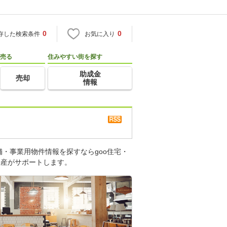
0
0
存した検索条件
お気に入り
売る
住みやすい街を探す
助成金
売却
情報
・事業用物件情報を探すならgoo住宅・
動産がサポートします。