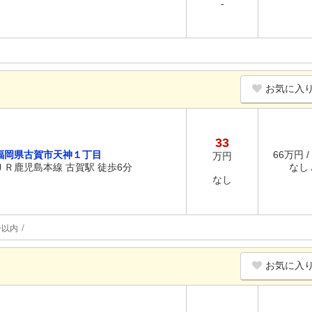
-
お気に入
33
福岡県古賀市天神１丁目
66万円 /
万円
ＪＲ鹿児島本線 古賀駅 徒歩6分
なし /
なし
分以内
お気に入