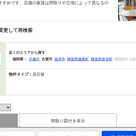
すすめです。店舗の家賃は間取りや立地によって異なるの
。
変更して再検索
近くのエリアから探す
福岡県：
宗像市
古賀市
福津市
糟屋郡篠栗町
糟屋郡新宮町
糟屋郡久山
物件タイプ：
貸店舗
間取り図付き表示