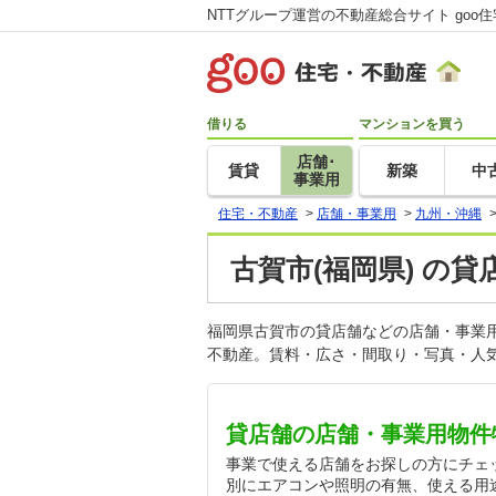
NTTグループ運営の不動産総合サイト goo
借りる
マンションを買う
店舗･
賃貸
新築
中
事業用
住宅・不動産
>
店舗・事業用
>
九州・沖縄
古賀市(福岡県) の貸
福岡県古賀市の貸店舗などの店舗・事業
不動産。賃料・広さ・間取り・写真・人気
貸店舗の店舗・事業用物件
事業で使える店舗をお探しの方にチェ
別にエアコンや照明の有無、使える用