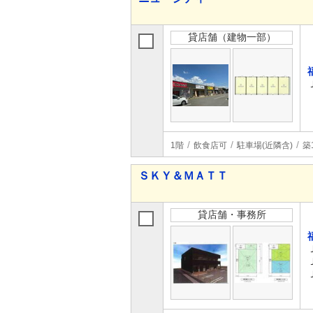
貸店舗（建物一部）
1階
飲食店可
駐車場(近隣含)
築
ＳＫＹ＆ＭＡＴＴ
貸店舗・事務所