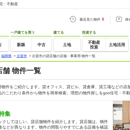
住宅・不動産
0
最近見た物件
保
一戸建てを買う
建てる
投資する
不動産
古
新築
中古
土地
土地活用
投資
>
福岡県
>
古賀市
>
古賀市の貸店舗の店舗・事業用 物件一覧
店舗 物件一覧
用物件をご紹介します。貸オフィス、貸ビル、貸倉庫、貸工場などの店舗
のこだわり条件から物件を簡単検索。理想の物件探しをgoo住宅・不
特集
ックしてほしい、貸店舗物件を紹介します。貸店舗は、物件
途などが異なります。物件の間取りやすでにある設備を確認