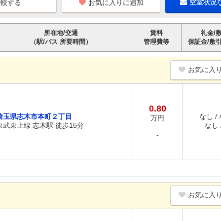
お気に入りに追加
空室状況
所在地/交通
賃料
礼金/
（駅/バス 所要時間）
管理費等
保証金/敷
お気に入
0.80
埼玉県志木市本町２丁目
なし /
万円
東武東上線 志木駅 徒歩15分
なし /
-
お気に入