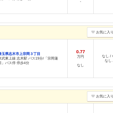
-
お気に入
0.77
埼玉県志木市上宗岡３丁目
なし /
万円
東武東上線 志木駅 バス19分/「宗岡蓮
なし /
田」バス停 停歩4分
なし
お気に入