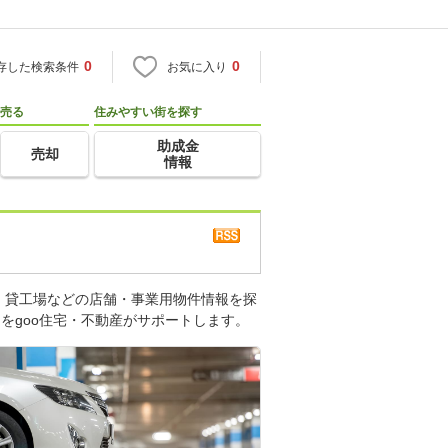
0
0
存した検索条件
お気に入り
売る
住みやすい街を探す
助成金
売却
情報
、貸工場などの店舗・事業用物件情報を探
をgoo住宅・不動産がサポートします。