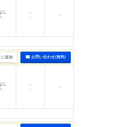
 なし
-
-
 -
-
お問い合わせ(無料)
りに追加
 なし
-
-
 -
-