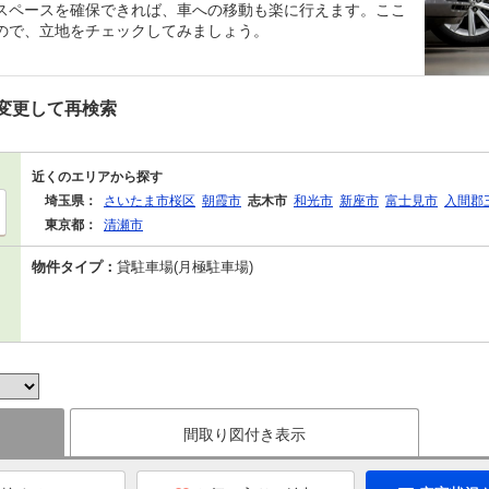
スペースを確保できれば、車への移動も楽に行えます。ここ
ので、立地をチェックしてみましょう。
変更して再検索
近くのエリアから探す
埼玉県：
さいたま市桜区
朝霞市
志木市
和光市
新座市
富士見市
入間郡
東京都：
清瀬市
物件タイプ：
貸駐車場(月極駐車場)
間取り図付き表示