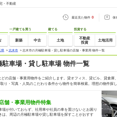
住宅・不動産
0
最近見た物件
保
一戸建てを買う
建てる
投資する
不動産
古
新築
中古
土地
土地活用
投資
玉県
>
志木市
>
志木市の月極駐車場・貸し駐車場の店舗・事業用 物件一覧
月極駐車場・貸し駐車場 物件一覧
などの店舗・事業用物件をご紹介します。貸オフィス、貸ビル、貸倉庫
間取り・写真・人気のこだわり条件から物件を簡単検索。理想の物件探し
店舗・事業用物件特集
車場が付いておらず、社用車や社員の車を置けないとお困り
きは、周辺の月極駐車場や貸し駐車場を探すことがおすす