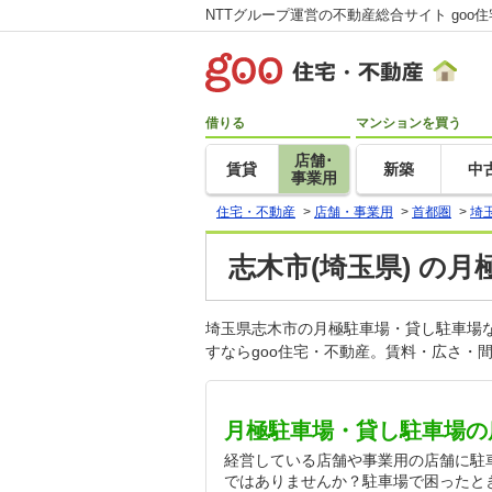
NTTグループ運営の不動産総合サイト goo
借りる
マンションを買う
店舗･
賃貸
新築
中
事業用
住宅・不動産
>
店舗・事業用
>
首都圏
>
埼
志木市(埼玉県) の
埼玉県志木市の月極駐車場・貸し駐車場
すならgoo住宅・不動産。賃料・広さ・
月極駐車場・貸し駐車場の
経営している店舗や事業用の店舗に駐
ではありませんか？駐車場で困ったと