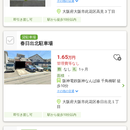
その他の交通
大阪府大阪市此花区高見３丁目
即引き渡し可
駅から徒歩10分以内
貸駐車場
春日出北駐車場
1.65
万円
管理費等なし
なし
1ヶ月
面積
-
阪神電鉄阪神なんば線 千鳥橋駅 徒
歩10分
その他の交通
大阪府大阪市此花区春日出北１丁
目
即引き渡し可
駅から徒歩10分以内