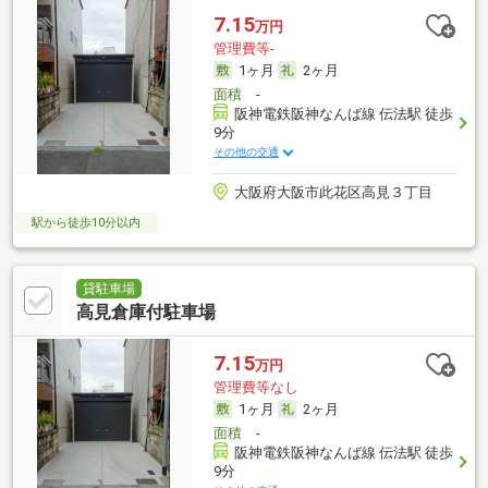
7.15
万円
管理費等-
1ヶ月
2ヶ月
面積
-
阪神電鉄阪神なんば線 伝法駅 徒歩
9分
その他の交通
大阪府大阪市此花区高見３丁目
駅から徒歩10分以内
貸駐車場
高見倉庫付駐車場
7.15
万円
管理費等なし
1ヶ月
2ヶ月
面積
-
阪神電鉄阪神なんば線 伝法駅 徒歩
9分