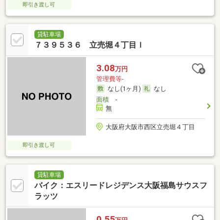
即引き渡し可
貸駐車場
７３９５３６ 立売堀４丁目Ｉ
3.08
万円
管理費等-
なし(1ヶ月)
なし
面積
-
無
大阪府大阪市西区立売堀４丁目
即引き渡し可
貸駐車場
バイク：エスリードレジデンス大阪福島サウスフ
ラッツ
0.55