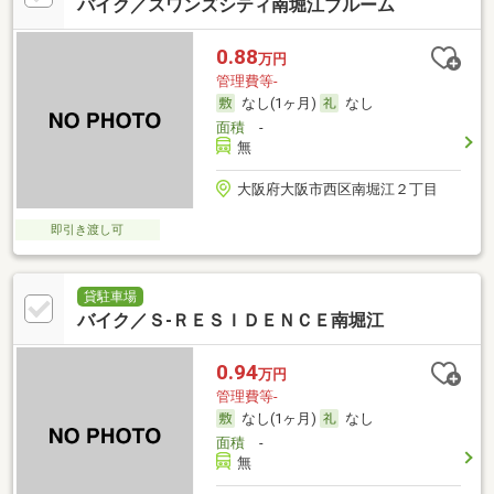
バイク／スワンズシティ南堀江ブルーム
0.88
万円
管理費等-
なし(1ヶ月)
なし
面積
-
無
大阪府大阪市西区南堀江２丁目
即引き渡し可
貸駐車場
バイク／Ｓ‐ＲＥＳＩＤＥＮＣＥ南堀江
0.94
万円
管理費等-
なし(1ヶ月)
なし
面積
-
無