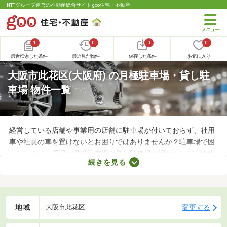
NTTグループ運営の不動産総合サイト goo住宅・不動産
1
0
0
0
最近検索した条件
最近見た物件
保存した条件
お気に入り
大阪市此花区(大阪府) の月極駐車場・貸し駐
車場 物件一覧
経営している店舗や事業用の店舗に駐車場が付いておらず、社用
車や社員の車を置けないとお困りではありませんか？駐車場で困
ったときは、周辺の月極駐車場や貸し駐車場を探すことがおすす
続きを見る
め。店舗や事務所から近い場所に駐車スペースを確保できれば、
車への移動も楽に行えます。ここで月極駐車場・貸し駐車場を紹
介するので、立地をチェックしてみましょう。
地域
変更する
大阪市此花区