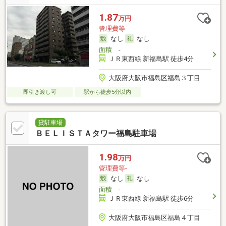
1.87
万円
管理費等-
なし
なし
面積
-
ＪＲ東西線 新福島駅 徒歩4分
大阪府大阪市福島区福島３丁目
即引き渡し可
駅から徒歩5分以内
貸駐車場
ＢＥＬＩＳＴＡタワー福島駐車場
1.98
万円
管理費等-
なし
なし
面積
-
ＪＲ東西線 新福島駅 徒歩6分
大阪府大阪市福島区福島４丁目