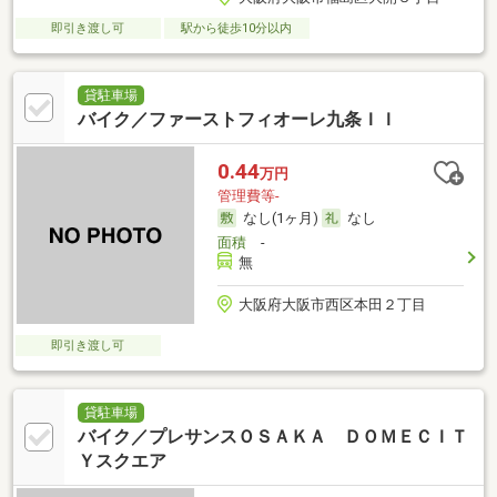
即引き渡し可
駅から徒歩10分以内
貸駐車場
バイク／ファーストフィオーレ九条ＩＩ
0.44
万円
管理費等-
なし(1ヶ月)
なし
面積
-
無
大阪府大阪市西区本田２丁目
即引き渡し可
貸駐車場
バイク／プレサンスＯＳＡＫＡ ＤＯＭＥＣＩＴ
Ｙスクエア