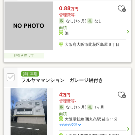
0.88
万円
管理費等-
なし(1ヶ月)
なし
面積
-
無
大阪府大阪市此花区島屋６丁目
即引き渡し可
貸駐車場
フルヤママンション ガレージ鍵付き
4
万円
管理費等-
なし(1ヶ月)
1ヶ月
面積
-
大阪環状線 西九条駅 徒歩11分
その他の交通