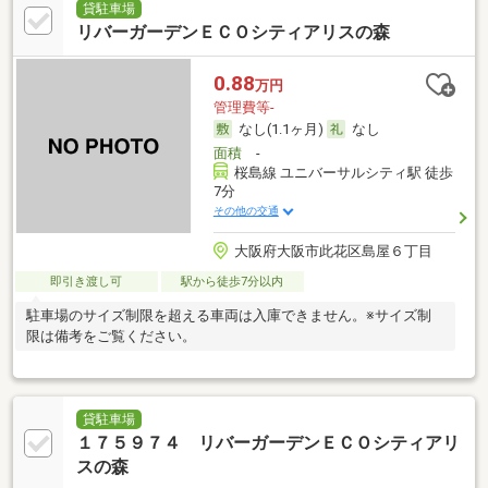
貸駐車場
リバーガーデンＥＣＯシティアリスの森
0.88
万円
管理費等-
なし(1.1ヶ月)
なし
面積
-
桜島線 ユニバーサルシティ駅 徒歩
7分
その他の交通
大阪府大阪市此花区島屋６丁目
即引き渡し可
駅から徒歩7分以内
駐車場のサイズ制限を超える車両は入庫できません。※サイズ制
限は備考をご覧ください。
貸駐車場
１７５９７４ リバーガーデンＥＣＯシティアリ
スの森