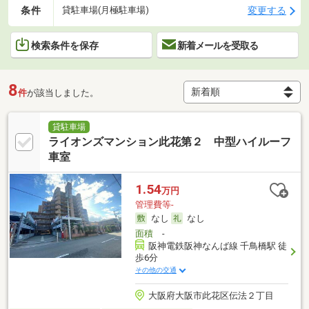
条件
変更する
貸駐車場(月極駐車場)
検索条件を保存
新着メールを受取る
8
件
が該当しました。
貸駐車場
ライオンズマンション此花第２ 中型ハイルーフ
車室
1.54
万円
管理費等-
なし
なし
面積
-
阪神電鉄阪神なんば線 千鳥橋駅 徒
歩6分
その他の交通
大阪府大阪市此花区伝法２丁目