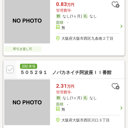
0.83
万円
管理費等-
なし(1ヶ月)
なし
面積
-
無
大阪府大阪市西区九条南２丁目
即引き渡し可
貸駐車場
５０５２９１ ノバカネイチ阿波座ＩＩ番館
2.31
万円
管理費等-
なし(1ヶ月)
なし
面積
-
無
大阪府大阪市西区川口３丁目