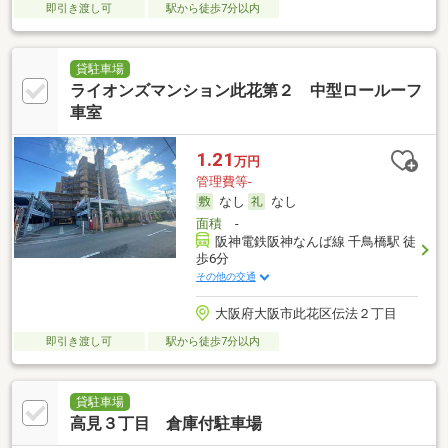
即引き渡し可
駅から徒歩7分以内
貸駐車場
ライオンズマンション此花第２ 中型ロールーフ
車室
1.21
万円
管理費等-
なし
なし
面積
-
阪神電鉄阪神なんば線 千鳥橋駅 徒
歩6分
その他の交通
大阪府大阪市此花区伝法２丁目
即引き渡し可
駅から徒歩7分以内
貸駐車場
高見３丁目 倉庫付駐車場