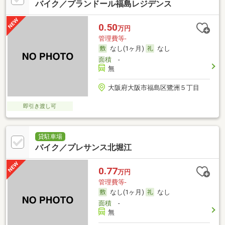
バイク／プランドール福島レジデンス
0.50
万円
管理費等-
なし(1ヶ月)
なし
面積
-
無
大阪府大阪市福島区鷺洲５丁目
即引き渡し可
貸駐車場
バイク／プレサンス北堀江
0.77
万円
管理費等-
なし(1ヶ月)
なし
面積
-
無