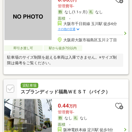
万円
管理費等-
なし(1.1ヶ月)
なし
面積
-
大阪市千日前線 玉川駅 徒歩6分
その他の交通
大阪府大阪市福島区玉川２丁目
即引き渡し可
駅から徒歩7分以内
駐車場のサイズ制限を超える車両は入庫できません。※サイズ制
限は備考をご覧ください。
貸駐車場
スプランディッド福島ＷＥＳＴ（バイク）
0.44
万円
管理費等-
なし
なし
面積
-
阪神電鉄本線 淀川駅 徒歩5分