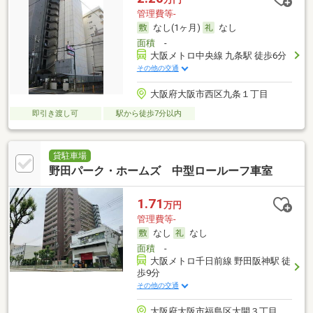
管理費等-
なし(1ヶ月)
なし
面積
-
大阪メトロ中央線 九条駅 徒歩6分
その他の交通
大阪府大阪市西区九条１丁目
即引き渡し可
駅から徒歩7分以内
貸駐車場
野田パーク・ホームズ 中型ロールーフ車室
1.71
万円
管理費等-
なし
なし
面積
-
大阪メトロ千日前線 野田阪神駅 徒
歩9分
その他の交通
大阪府大阪市福島区大開３丁目