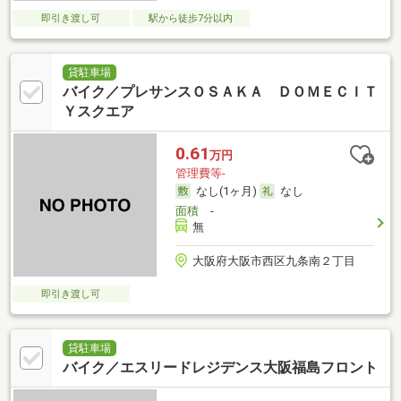
即引き渡し可
駅から徒歩7分以内
貸駐車場
バイク／プレサンスＯＳＡＫＡ ＤＯＭＥＣＩＴ
Ｙスクエア
0.61
万円
管理費等-
なし(1ヶ月)
なし
面積
-
無
大阪府大阪市西区九条南２丁目
即引き渡し可
貸駐車場
バイク／エスリードレジデンス大阪福島フロント