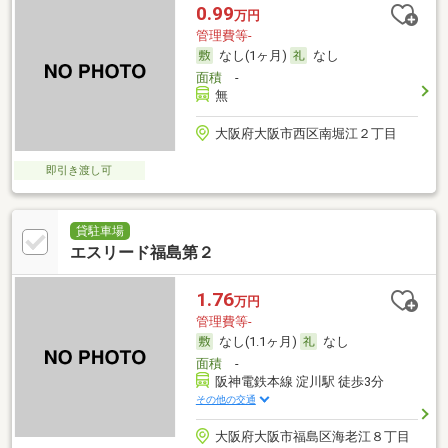
0.99
万円
管理費等-
なし(1ヶ月)
なし
面積
-
無
大阪府大阪市西区南堀江２丁目
即引き渡し可
貸駐車場
エスリード福島第２
1.76
万円
管理費等-
なし(1.1ヶ月)
なし
面積
-
阪神電鉄本線 淀川駅 徒歩3分
その他の交通
大阪府大阪市福島区海老江８丁目