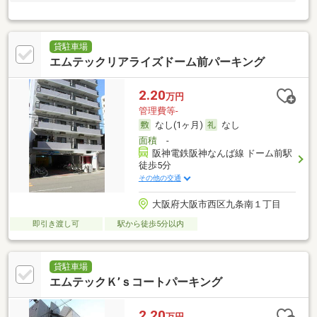
貸駐車場
エムテックリアライズドーム前パーキング
2.20
万円
管理費等-
なし(1ヶ月)
なし
面積
-
阪神電鉄阪神なんば線 ドーム前駅
徒歩5分
その他の交通
大阪府大阪市西区九条南１丁目
即引き渡し可
駅から徒歩5分以内
貸駐車場
エムテックＫ’ｓコートパーキング
2.20
万円