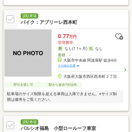
貸駐車場
バイク：アプリーレ西本町
0.77
万円
管理費等-
なし(1.1ヶ月)
なし
面積
-
大阪市中央線 阿波座駅 徒歩6分
その他の交通
大阪府大阪市西区西本町２丁目
即引き渡し可
駅から徒歩7分以内
駐車場のサイズ制限を超える車両は入庫できません。※サイズ制
限は備考をご覧ください。
貸駐車場
パルシオ福島 小型ロールーフ車室