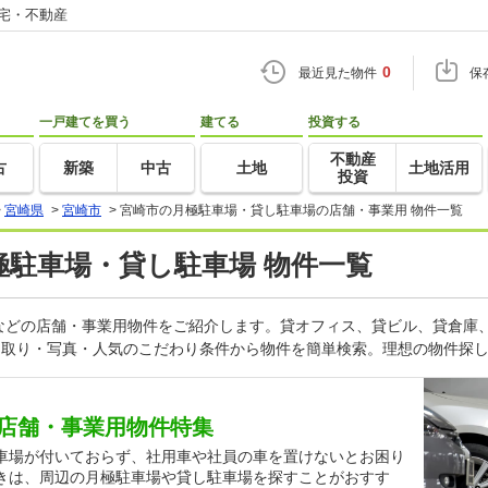
住宅・不動産
0
最近見た物件
保
一戸建てを買う
建てる
投資する
不動産
古
新築
中古
土地
土地活用
投資
>
宮崎県
>
宮崎市
>
宮崎市の月極駐車場・貸し駐車場の店舗・事業用 物件一覧
月極駐車場・貸し駐車場 物件一覧
などの店舗・事業用物件をご紹介します。貸オフィス、貸ビル、貸倉庫
間取り・写真・人気のこだわり条件から物件を簡単検索。理想の物件探し
店舗・事業用物件特集
車場が付いておらず、社用車や社員の車を置けないとお困り
きは、周辺の月極駐車場や貸し駐車場を探すことがおすす