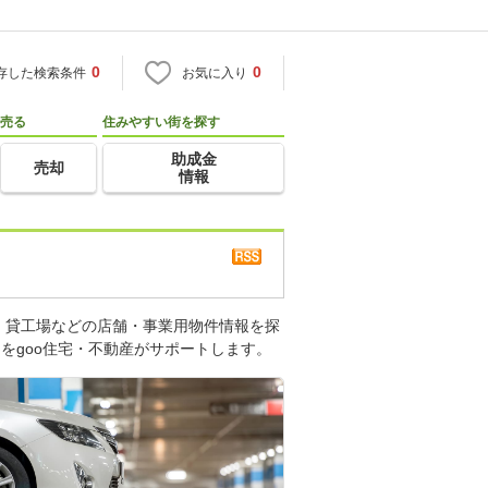
0
0
存した検索条件
お気に入り
売る
住みやすい街を探す
助成金
売却
情報
、貸工場などの店舗・事業用物件情報を探
をgoo住宅・不動産がサポートします。