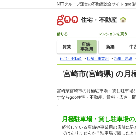
NTTグループ運営の不動産総合サイト goo
借りる
マンションを買う
店舗･
賃貸
新築
中
事業用
住宅・不動産
>
店舗・事業用
>
九州・沖縄
宮崎市(宮崎県) の
宮崎県宮崎市の月極駐車場・貸し駐車場
すならgoo住宅・不動産。賃料・広さ・
月極駐車場・貸し駐車場の
経営している店舗や事業用の店舗に駐
ではありませんか？駐車場で困ったと