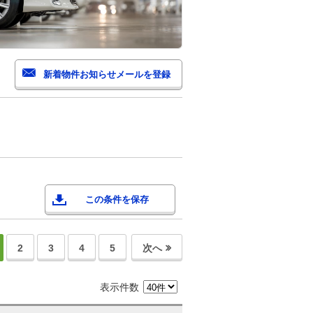
この条件を保存
2
3
4
5
次へ
表示件数