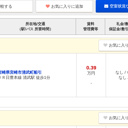
お気に入りに追加
空室状況
所在地/交通
賃料
礼金/
（駅/バス 所要時間）
管理費等
保証金/敷
お気に入
0.39
宮崎県宮崎市清武町船引
なし /
万円
ＪＲ日豊本線 清武駅 徒歩1分
なし /
-
お気に入