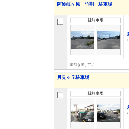
阿波岐ヶ原 竹割 駐車場
貸駐車場
即引き渡し可
月見ヶ丘駐車場
貸駐車場