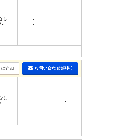
 なし
-
-
 -
-
お問い合わせ(無料)
りに追加
 なし
-
-
 -
-