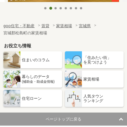
goo住宅・不動産
賃貸
家賃相場
宮城県
宮城郡松島町の家賃相場
お役立ち情報
「住みたい街」
住まいのコラム
を見つけよう
暮らしのデータ
家賃相場
(補助金・助成金情報)
人気タウン
住宅ローン
ランキング
ページトップに戻る