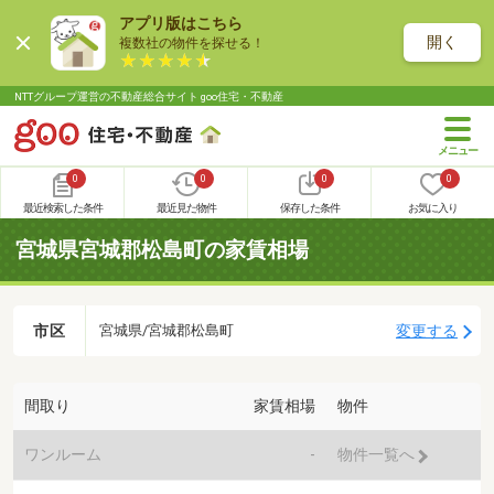
アプリ版はこちら
開く
複数社の物件を探せる！
NTTグループ運営の不動産総合サイト goo住宅・不動産
0
0
0
0
最近検索した条件
最近見た物件
保存した条件
お気に入り
宮城県宮城郡松島町の家賃相場
市区
変更する
宮城県/宮城郡松島町
間取り
家賃相場
物件
ワンルーム
-
物件一覧へ