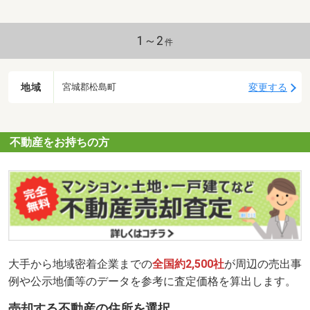
1～2
件
地域
変更する
宮城郡松島町
不動産をお持ちの方
大手から地域密着企業までの
全国約2,500社
が周辺の売出事
例や公示地価等のデータを参考に査定価格を算出します。
売却する不動産の住所を選択