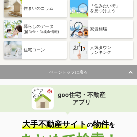
「住みたい街」
住まいのコラム
を見つけよう
暮らしのデータ
家賃相場
(補助金・助成金情報)
人気タウン
住宅ローン
ランキング
ページトップに戻る
goo住宅・不動産
アプリ
大手不動産サイト
物件
の
を