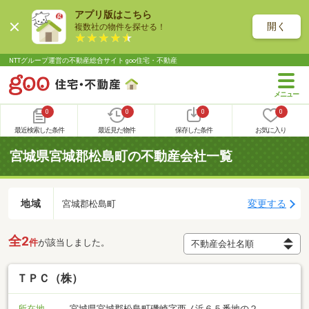
アプリ版はこちら
開く
複数社の物件を探せる！
NTTグループ運営の不動産総合サイト goo住宅・不動産
0
0
0
0
最近検索した条件
最近見た物件
保存した条件
お気に入り
宮城県宮城郡松島町の不動産会社一覧
地域
変更する
宮城郡松島町
全2
件
が該当しました。
ＴＰＣ（株）
所在地
宮城県宮城郡松島町磯崎字西ノ浜６５番地の２