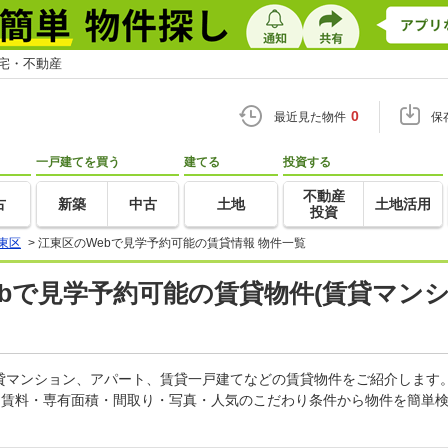
住宅・不動産
0
最近見た物件
保
一戸建てを買う
建てる
投資する
不動産
古
新築
中古
土地
土地活用
投資
東区
>
江東区のWebで見学予約可能の賃貸情報 物件一覧
Webで見学予約可能の賃貸物件(賃貸マン
賃貸マンション、アパート、賃貸一戸建てなどの賃貸物件をご紹介します
。賃料・専有面積・間取り・写真・人気のこだわり条件から物件を簡単検