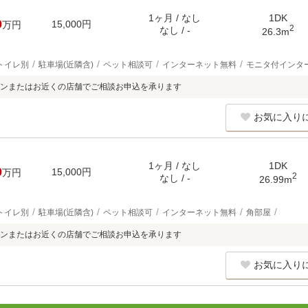
1ヶ月 / なし
1DK
0
15,000円
万円
2
なし / -
26.3m
トイレ別
駐車場(近隣含)
ペット相談可
インターネット無料
モニタ付インタ
ンまたはお近くの店舗でご相談お申込を承ります
お気に入り
1ヶ月 / なし
1DK
0
15,000円
万円
2
なし / -
26.99m
トイレ別
駐車場(近隣含)
ペット相談可
インターネット無料
角部屋
ンまたはお近くの店舗でご相談お申込を承ります
お気に入り