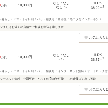
なし / なし
1LDK
0
10,000円
万円
2
なし / -
38.22m
人暮らし
バス・トイレ別
ペット相談可
角部屋
モニタ付インターホン
ンまたはお近くの店舗でご相談お申込を承ります
お気に入り
1LDK
なし / なし
0
10,000円
万円
2
- / -
36.37m
人暮らし
バス・トイレ別
ペット相談可
インターネット無料
オートロック付
ンターネット無料 公園至近 ペット飼育相談可能 24時間ゴミ出し可能
お気に入り