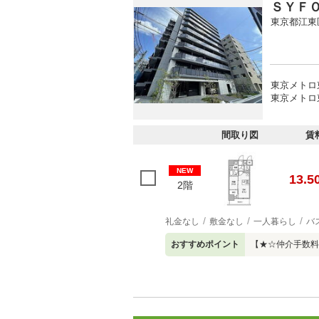
ＳＹＦ
東京都江東
東京メトロ
東京メトロ
間取り図
賃
NEW
13.5
2階
礼金なし
敷金なし
一人暮らし
バ
おすすめポイント
【★☆仲介手数料