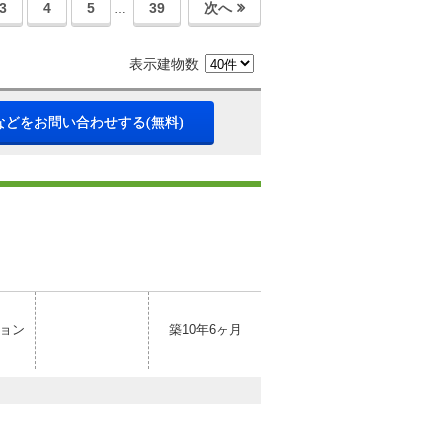
3
4
5
39
次へ
…
表示建物数
などをお問い合わせする(無料)
ョン
築10年6ヶ月