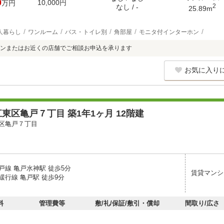
0
10,000円
万円
2
なし / -
25.89m
人暮らし
ワンルーム
バス・トイレ別
角部屋
モニタ付インターホン
ンまたはお近くの店舗でご相談お申込を承ります
お気に入り
東区亀戸７丁目 築1年1ヶ月 12階建
区亀戸７丁目
戸線 亀戸水神駅 徒歩5分
賃貸マンシ
緩行線 亀戸駅 徒歩9分
料
管理費等
敷/礼/保証/敷引・償却
間取り/広さ