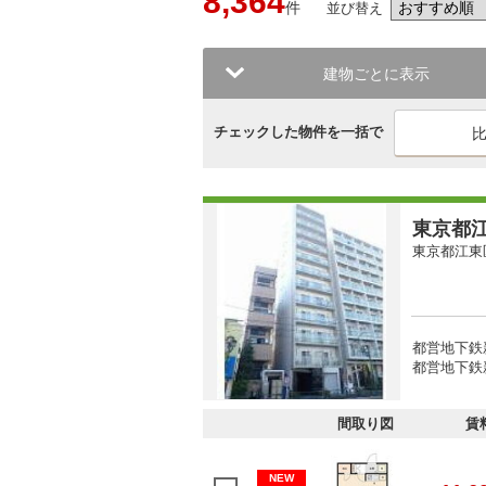
8,364
件
並び替え
建物ごとに表示
チェックした物件を一括で
東京都江
東京都江東
都営地下鉄
都営地下鉄
間取り図
賃
NEW