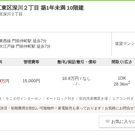
東区深川２丁目 築1年未満 10階建
区深川２丁目
東西線 門前仲町駅 徒歩7分
賃貸マンシ
大江戸線 門前仲町駅 徒歩7分
料
管理費等
敷/礼/保証/敷引・償却
間取り/広さ
1DK
16.8万円 / なし
0
15,000円
万円
2
- / -
28.36m
別
モニタ付インターホン
オートロック付き
室内洗濯機置き場
エアコン付き
ド決済・初期費用分割払い可能物件！家電販売も承っております！お気軽にお問合せ
お気に入り