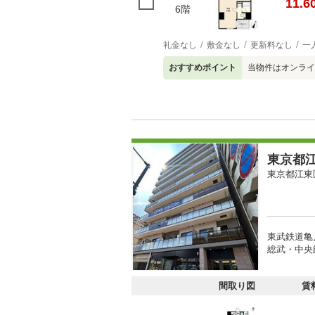
11.6
6階
礼金なし
敷金なし
更新料なし
一
おすすめポイント
当物件はオンライ
東京都江
東京都江東
東武鉄道亀
総武・中央
間取り図
賃