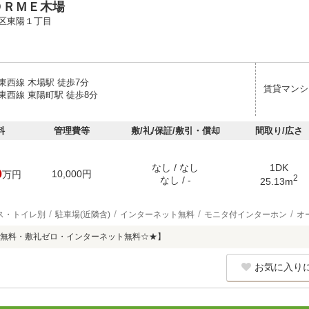
ＯＲＭＥ木場
区東陽１丁目
東西線 木場駅 徒歩7分
賃貸マンシ
東西線 東陽町駅 徒歩8分
料
管理費等
敷/礼/保証/敷引・償却
間取り/広さ
なし / なし
1DK
0
10,000円
万円
2
なし / -
25.13m
ス・トイレ別
駐車場(近隣含)
インターネット無料
モニタ付インターホン
オ
無料・敷礼ゼロ・インターネット無料☆★】
お気に入り