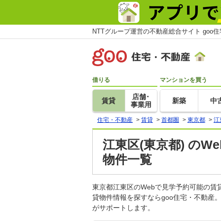
NTTグループ運営の不動産総合サイト goo
借りる
マンションを買う
店舗･
賃貸
新築
中
事業用
住宅・不動産
>
賃貸
>
首都圏
>
東京都
>
江
江東区(東京都) の
物件一覧
東京都江東区のWebで見学予約可能の
貸物件情報を探すならgoo住宅・不動産
がサポートします。