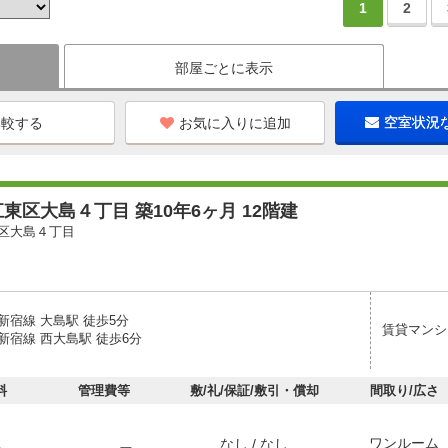
1
2
部屋ごとに表示
お気に入りに追加
空室状況
東区大島４丁目 築10年6ヶ月 12階建
区大島４丁目
新宿線 大島駅 徒歩5分
賃貸マンシ
新宿線 西大島駅 徒歩6分
料
管理費等
敷/礼/保証/敷引・償却
間取り/広さ
ワンルーム
なし / なし