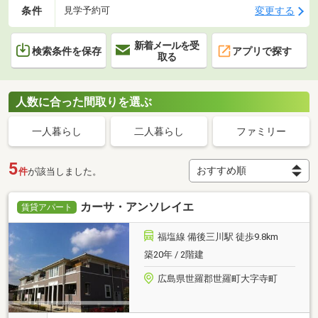
条件
変更する
見学予約可
新着メールを受
検索条件を保存
アプリで探す
取る
人数に合った間取りを選ぶ
一人暮らし
二人暮らし
ファミリー
5
件
が該当しました。
カーサ・アンソレイエ
賃貸アパート
福塩線 備後三川駅 徒歩9.8km
築20年 / 2階建
広島県世羅郡世羅町大字寺町