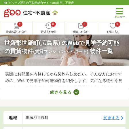
NTTグループ運営の不動産総合サイト goo住宅・不動産
1
0
0
0
最近検索した条件
最近見た物件
保存した条件
お気に入り
世羅郡世羅町(広島県) のWebで見学予約可能
の賃貸物件
物件一覧
(賃貸マンション・アパート)
実際にお部屋を内覧してから契約を決めたい。そんな方におすす
めの、Webで見学予約可能物件を紹介します。気になる物件を見
つけたら、ご都合のよい日程ですぐに見学予約を申し込めるの
続きを見る
で、お部屋探しもスムーズに進みますよ。複数のお部屋を実際に
見比べて、快適に暮らせる物件を探してみてくださいね。
地域
変更する
世羅郡世羅町