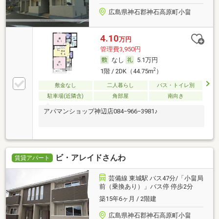
広島県神石郡神石高原町小畠
4.10
万円
管理費3,950円
なし
5.1万円
2
1階 / 2DK（44.75m
）
敷金なし
二人暮らし
バス・トイレ別
駐車場(近隣含)
角部屋
南向き
アパマンショップ神辺店084−966−3981♪
ビ・アレイドさんわ
賃貸アパート
芸備線 東城駅 バス47分/「小畠局
前（乗換あり）」バス停 停歩2分
築15年6ヶ月 / 2階建
広島県神石郡神石高原町小畠