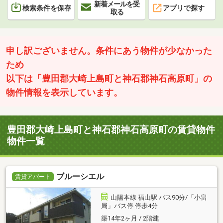
新着メールを受
検索条件を保存
アプリで探す
取る
申し訳ございません。条件にあう物件が少なかった
ため
以下は「豊田郡大崎上島町と神石郡神石高原町」の
物件情報を表示しています。
豊田郡大崎上島町と神石郡神石高原町の賃貸物件
物件一覧
ブルーシエル
賃貸アパート
山陽本線 福山駅 バス90分/「小畠
局」バス停 停歩4分
築14年2ヶ月 / 2階建