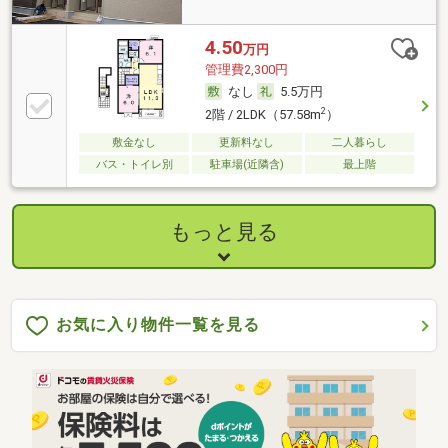
4.50
万円
管理費2,300円
なし
5.5万円
2
2階 / 2LDK（57.58m
）
敷金なし
更新料なし
二人暮らし
バス・トイレ別
駐車場(近隣含)
最上階
もっと見る
お気に入り物件一覧を見る