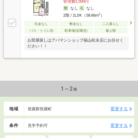
管理費2,000円
なし
なし
2
2階 / 2LDK（58.86m
）
礼金なし
敷金なし
二人暮らし
バス・トイレ別
駐車場(近隣含)
最上階
お部屋探しはアパマンショップ福山松永店にお任せく
ださい！！
1～2
棟
地域
変更する
世羅郡世羅町
条件
変更する
見学予約可