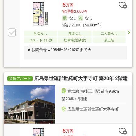
5
万円
管理費2,000円
なし
なし
2
2階 / 2LDK（58.86m
）
礼金なし
敷金なし
二人暮らし
バス・トイレ別
駐車場(近隣含)
最上階
★お問合せ→”0848−46−2620”まで★
広島県世羅郡世羅町大字寺町 築20年 2階建
賃貸アパート
福塩線 備後三川駅 徒歩9.8km
築20年 / 2階建
広島県世羅郡世羅町大字寺町
5
万円