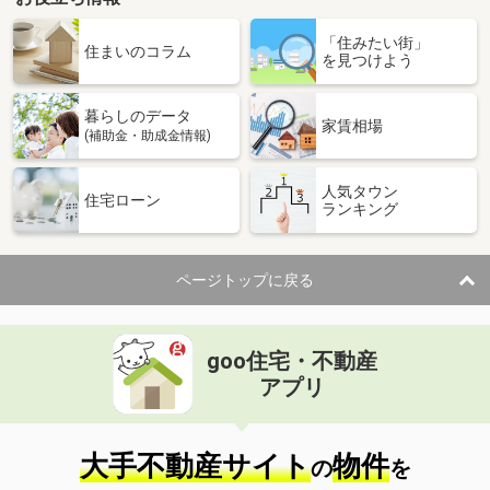
「住みたい街」
住まいのコラム
を見つけよう
暮らしのデータ
家賃相場
(補助金・助成金情報)
人気タウン
住宅ローン
ランキング
ページトップに戻る
goo住宅・不動産
アプリ
大手不動産サイト
物件
の
を