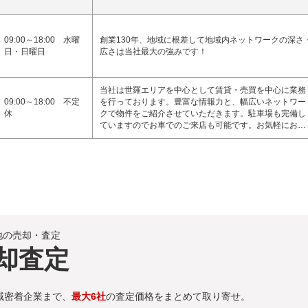
09:00～18:00 水曜
創業130年、地域に根差して地域内ネットワークの深さ
日・日曜日
広さは当社最大の強みです！
当社は世羅エリアを中心として賃貸・売買を中心に業務
09:00～18:00 不定
を行っております。豊富な情報力と、幅広いネットワー
休
クで物件をご紹介させていただきます。駐車場も完備し
ていますのでお車でのご来店も可能です。お気軽にお…
地の売却・査定
却査定
域密着企業まで、
最大6社
の査定価格をまとめて取り寄せ。