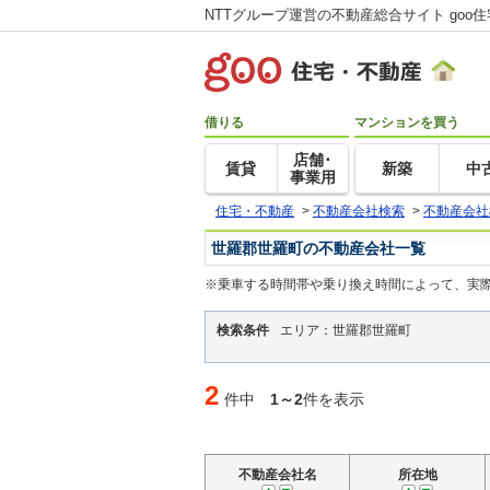
NTTグループ運営の不動産総合サイト goo
借りる
マンションを買う
店舗･
賃貸
新築
中
事業用
住宅・不動産
>
不動産会社検索
>
不動産会社
世羅郡世羅町の不動産会社一覧
※乗車する時間帯や乗り換え時間によって、実
検索条件
エリア：世羅郡世羅町
2
件中
1～2
件を表示
不動産会社名
所在地