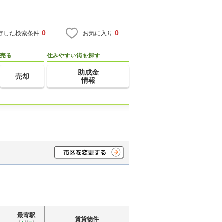
0
0
存した検索条件
お気に入り
売る
住みやすい街を探す
助成金
売却
情報
最寄駅
賃貸物件