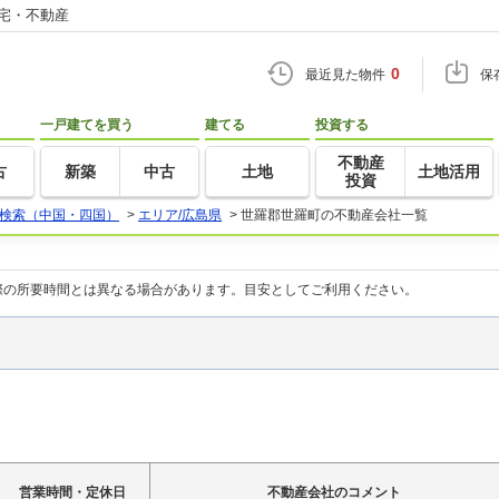
住宅・不動産
0
最近見た物件
保
一戸建てを買う
建てる
投資する
不動産
古
新築
中古
土地
土地活用
投資
検索（中国・四国）
>
エリア/広島県
>
世羅郡世羅町の不動産会社一覧
際の所要時間とは異なる場合があります。目安としてご利用ください。
営業時間・定休日
不動産会社のコメント