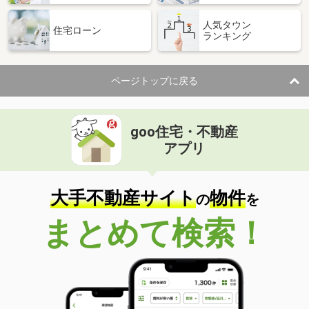
人気タウン
住宅ローン
ランキング
ページトップに戻る
goo住宅・不動産
アプリ
大手不動産サイト
物件
の
を
まとめて検索！