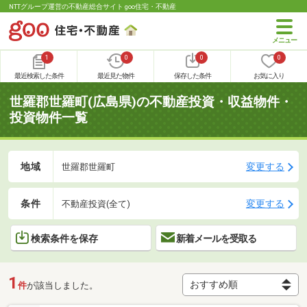
NTTグループ運営の不動産総合サイト goo住宅・不動産
1
0
0
0
最近検索した条件
最近見た物件
保存した条件
お気に入り
世羅郡世羅町(広島県)の不動産投資・収益物件・
投資物件一覧
地域
変更する
世羅郡世羅町
条件
変更する
不動産投資(全て)
検索条件を保存
新着メールを受取る
1
件
が該当しました。