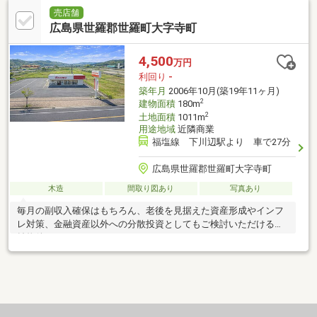
売店舗
広島県世羅郡世羅町大字寺町
4,500
万円
利回り
-
築年月
2006年10月(築19年11ヶ月)
2
建物面積
180m
2
土地面積
1011m
用途地域
近隣商業
福塩線 下川辺駅より 車で27分
広島県世羅郡世羅町大字寺町
木造
間取り図あり
写真あり
毎月の副収入確保はもちろん、老後を見据えた資産形成やインフ
レ対策、金融資産以外への分散投資としてもご検討いただける収
益物件です♪