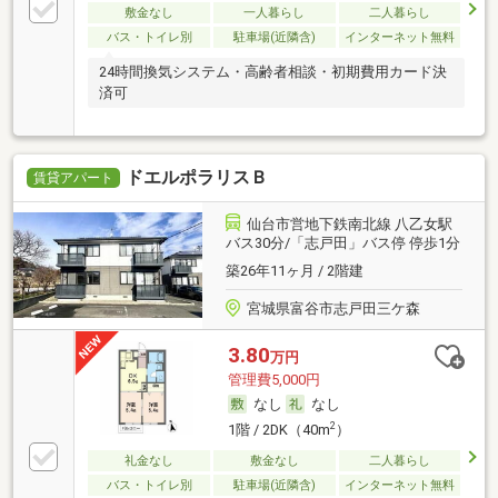
敷金なし
一人暮らし
二人暮らし
バス・トイレ別
駐車場(近隣含)
インターネット無料
24時間換気システム・高齢者相談・初期費用カード決
済可
ドエルポラリスＢ
賃貸アパート
仙台市営地下鉄南北線 八乙女駅
バス30分/「志戸田」バス停 停歩1分
築26年11ヶ月 / 2階建
宮城県富谷市志戸田三ケ森
3.80
万円
管理費5,000円
なし
なし
2
1階 / 2DK（40m
）
礼金なし
敷金なし
二人暮らし
バス・トイレ別
駐車場(近隣含)
インターネット無料