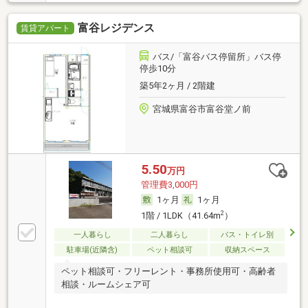
富谷レジデンス
賃貸アパート
バス/「富谷バス停留所」バス停
停歩10分
築5年2ヶ月 / 2階建
宮城県富谷市富谷堂ノ前
5.50
万円
管理費3,000円
1ヶ月
1ヶ月
2
1階 / 1LDK（41.64m
）
一人暮らし
二人暮らし
バス・トイレ別
駐車場(近隣含)
ペット相談可
収納スペース
ペット相談可・フリーレント・事務所使用可・高齢者
相談・ルームシェア可