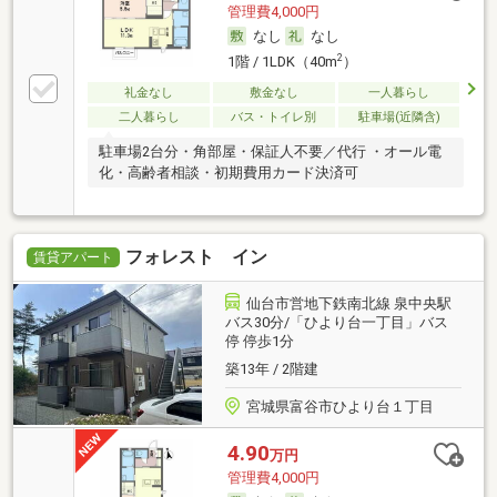
管理費4,000円
なし
なし
2
1階 / 1LDK（40m
）
礼金なし
敷金なし
一人暮らし
二人暮らし
バス・トイレ別
駐車場(近隣含)
駐車場2台分・角部屋・保証人不要／代行 ・オール電
化・高齢者相談・初期費用カード決済可
フォレスト イン
賃貸アパート
仙台市営地下鉄南北線 泉中央駅
バス30分/「ひより台一丁目」バス
停 停歩1分
築13年 / 2階建
宮城県富谷市ひより台１丁目
4.90
万円
管理費4,000円