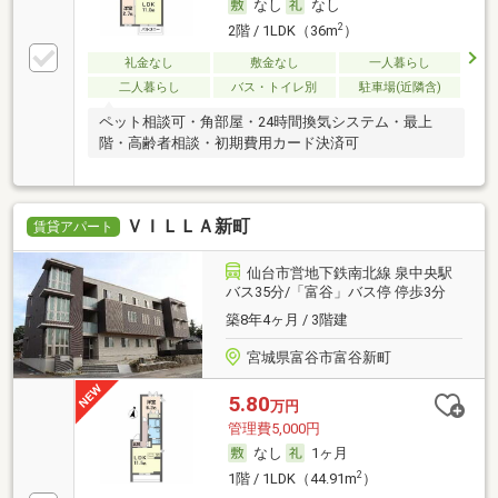
なし
なし
2
2階 / 1LDK（36m
）
礼金なし
敷金なし
一人暮らし
二人暮らし
バス・トイレ別
駐車場(近隣含)
ペット相談可・角部屋・24時間換気システム・最上
階・高齢者相談・初期費用カード決済可
ＶＩＬＬＡ新町
賃貸アパート
仙台市営地下鉄南北線 泉中央駅
バス35分/「富谷」バス停 停歩3分
築8年4ヶ月 / 3階建
宮城県富谷市富谷新町
5.80
万円
管理費5,000円
なし
1ヶ月
2
1階 / 1LDK（44.91m
）