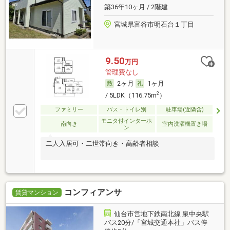
築36年10ヶ月 / 2階建
宮城県富谷市明石台１丁目
9.50
万円
管理費なし
2ヶ月
1ヶ月
2
/ 5LDK（116.75m
）
ファミリー
バス・トイレ別
駐車場(近隣含)
モニタ付インターホ
南向き
室内洗濯機置き場
ン
二人入居可・二世帯向き・高齢者相談
コンフィアンサ
賃貸マンション
仙台市営地下鉄南北線 泉中央駅
バス20分/「宮城交通本社」バス停