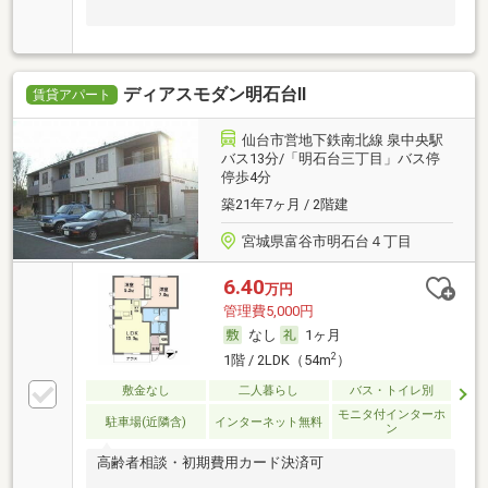
ディアスモダン明石台Ⅱ
賃貸アパート
仙台市営地下鉄南北線 泉中央駅
バス13分/「明石台三丁目」バス停
停歩4分
築21年7ヶ月 / 2階建
宮城県富谷市明石台４丁目
6.40
万円
管理費5,000円
なし
1ヶ月
2
1階 / 2LDK（54m
）
敷金なし
二人暮らし
バス・トイレ別
モニタ付インターホ
駐車場(近隣含)
インターネット無料
ン
高齢者相談・初期費用カード決済可