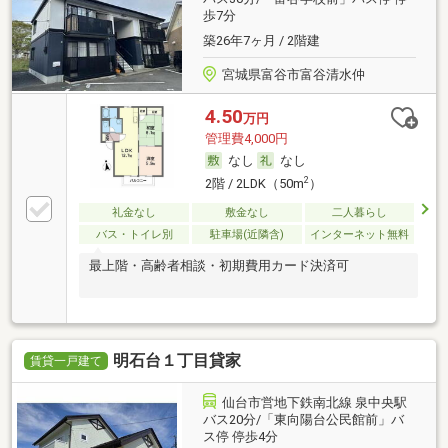
歩7分
築26年7ヶ月 / 2階建
宮城県富谷市富谷清水仲
4.50
万円
管理費4,000円
なし
なし
2
2階 / 2LDK（50m
）
礼金なし
敷金なし
二人暮らし
バス・トイレ別
駐車場(近隣含)
インターネット無料
最上階・高齢者相談・初期費用カード決済可
明石台１丁目貸家
賃貸一戸建て
仙台市営地下鉄南北線 泉中央駅
バス20分/「東向陽台公民館前」バ
ス停 停歩4分