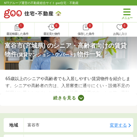
NTTグループ運営の不動産総合サイト goo住宅・不動産
1
0
0
0
最近検索した条件
最近見た物件
保存した条件
お気に入り
富谷市(宮城県) のシニア・高齢者向けの賃貸
物件
物件一覧
(賃貸マンション・アパート)
65歳以上のシニアや高齢者でも入居しやすい賃貸物件を紹介しま
す。シニアや高齢者の方は、入居審査に通りにくい・設備不足の
部屋だと暮らしにくいなどの点に注意が必要です。シニア・高齢
続きを見る
者向けの物件はバリアフリー仕様が多いので、足腰が悪くても不
便なく生活できるでしょう。充実したセカンドライフを始めるた
めにも、お気に入りの物件を見つけてくださいね。
地域
変更する
富谷市