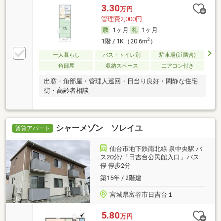
3.30
万円
管理費2,000円
1ヶ月
1ヶ月
2
1階 / 1K（20.6m
）
一人暮らし
バス・トイレ別
駐車場(近隣含)
角部屋
収納スペース
エアコン付き
出窓・角部屋・管理人巡回・日当り良好・閑静な住宅
街・高齢者相談
シャーメゾン ソレイユ
賃貸アパート
仙台市地下鉄南北線 泉中央駅 バ
ス20分/「日吉台公民館入口」バス
停 停歩2分
築15年 / 2階建
宮城県富谷市日吉台１
5.80
万円