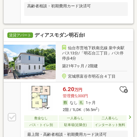
高齢者相談・初期費用カード決済可
ディアスモダン明石台Ⅰ
賃貸アパート
仙台市営地下鉄南北線 泉中央駅
バス13分/「明石台三丁目」バス停
停歩4分
築21年7ヶ月 / 2階建
宮城県富谷市明石台４丁目
6.20
万円
管理費5,000円
なし
1ヶ月
2
2階 / 1LDK（56.5m
）
敷金なし
一人暮らし
二人暮らし
バス・トイレ別
駐車場(近隣含)
インターネット無料
最上階・高齢者相談・初期費用カード決済可