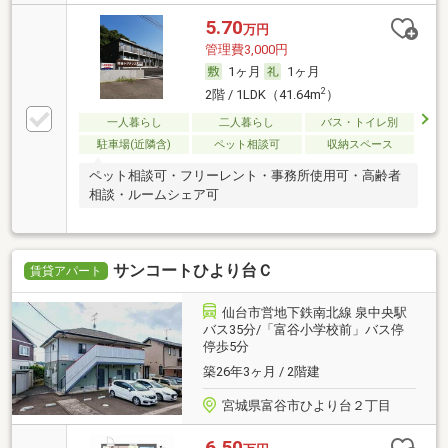
5.70
万円
管理費3,000円
1ヶ月
1ヶ月
2
2階 / 1LDK（41.64m
）
一人暮らし
二人暮らし
バス・トイレ別
駐車場(近隣含)
ペット相談可
収納スペース
ペット相談可・フリーレント・事務所使用可・高齢者
相談・ルームシェア可
サンコートひより台Ｃ
賃貸アパート
仙台市営地下鉄南北線 泉中央駅
バス35分/「富谷小学校前」バス停
停歩5分
築26年3ヶ月 / 2階建
宮城県富谷市ひより台２丁目
6.50