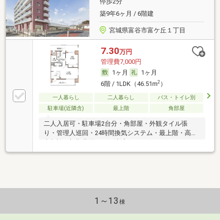
停歩2分
築9年6ヶ月 / 6階建
宮城県富谷市富ケ丘１丁目
7.30
万円
管理費7,000円
1ヶ月
1ヶ月
2
6階 / 1LDK（46.51m
）
一人暮らし
二人暮らし
バス・トイレ別
駐車場(近隣含)
最上階
角部屋
二人入居可・駐車場2台分・角部屋・外観タイル張
り・管理人巡回・24時間換気システム・最上階・高齢
者相談・初期費用カード決済可
1～13
棟