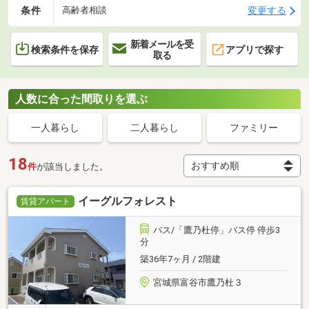
条件
変更する
高齢者相談
新着メールを受
検索条件を保存
アプリで探す
取る
人数に合った間取りを選ぶ
一人暮らし
二人暮らし
ファミリー
18
件
が該当しました。
イーグルフォレスト
賃貸アパート
バス/「鷹乃杜停」バス停 停歩3
分
築36年7ヶ月 / 2階建
宮城県富谷市鷹乃杜３