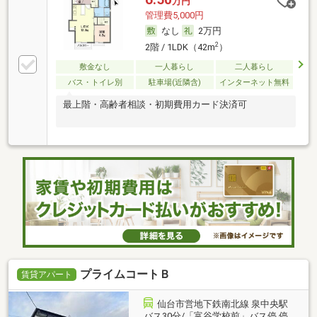
万円
管理費5,000円
なし
2万円
2
2階 / 1LDK（42m
）
敷金なし
一人暮らし
二人暮らし
バス・トイレ別
駐車場(近隣含)
インターネット無料
最上階・高齢者相談・初期費用カード決済可
プライムコートＢ
賃貸アパート
仙台市営地下鉄南北線 泉中央駅
バス30分/「富谷学校前」バス停 停