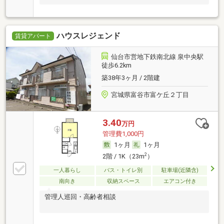
ハウスレジェンド
賃貸アパート
仙台市営地下鉄南北線 泉中央駅
徒歩6.2km
築38年3ヶ月 / 2階建
宮城県富谷市富ケ丘２丁目
3.40
万円
管理費1,000円
1ヶ月
1ヶ月
2
2階 / 1K（23m
）
一人暮らし
バス・トイレ別
駐車場(近隣含)
南向き
収納スペース
エアコン付き
管理人巡回・高齢者相談