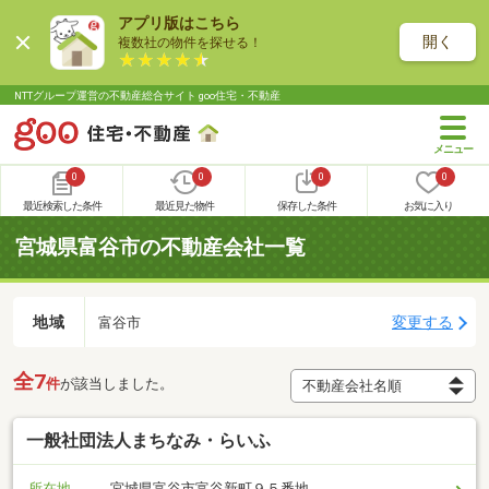
アプリ版はこちら
開く
複数社の物件を探せる！
NTTグループ運営の不動産総合サイト goo住宅・不動産
0
0
0
0
最近検索した条件
最近見た物件
保存した条件
お気に入り
宮城県富谷市の不動産会社一覧
地域
変更する
富谷市
全7
件
が該当しました。
一般社団法人まちなみ・らいふ
所在地
宮城県富谷市富谷新町９５番地