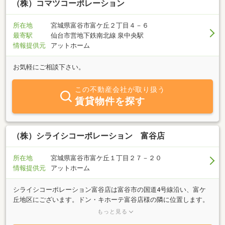
（株）コマツコーポレーション
所在地
宮城県富谷市富ケ丘２丁目４－６
最寄駅
仙台市営地下鉄南北線 泉中央駅
情報提供元
アットホーム
お気軽にご相談下さい。
この不動産会社が取り扱う
賃貸物件を探す
（株）シライシコーポレーション 富谷店
所在地
宮城県富谷市富ケ丘１丁目２７－２０
情報提供元
アットホーム
シライシコーポレーション富谷店は富谷市の国道4号線沿い、富ケ
丘地区にございます。ドン・キホーテ富谷店様の隣に位置します。
富谷市は「住みやすい町日本一富谷」を掲げ、更なる発展都市とし
もっと見る
て無くてはならない住まいの提供（賃貸・売買・相続・管理、その