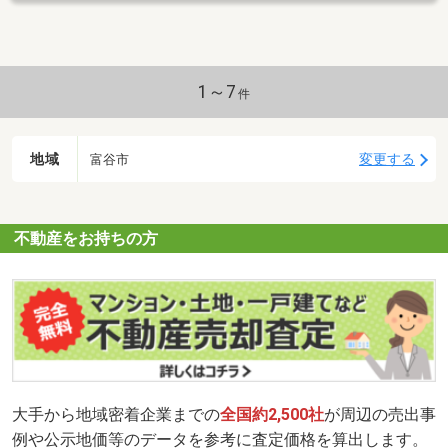
1～7
件
地域
変更する
富谷市
不動産をお持ちの方
大手から地域密着企業までの
全国約2,500社
が周辺の売出事
例や公示地価等のデータを参考に査定価格を算出します。