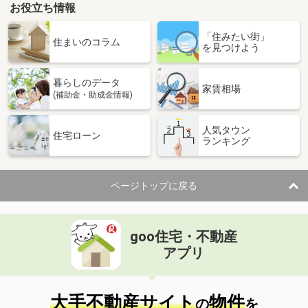
お役立ち情報
「住みたい街」
住まいのコラム
を見つけよう
暮らしのデータ
家賃相場
(補助金・助成金情報)
人気タウン
住宅ローン
ランキング
ページトップに戻る
goo住宅・不動産
アプリ
大手不動産サイト
物件
の
を