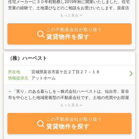
住宅メーカーに３０年程勤務し2015年秋に開業いたしました。住宅
営業の経験で、土地選びなどのご相談をお受けいたします。資産活
用や相続対策などもご相談下さい。古くから富谷市に住む家に生ま
もっと見る
れ、生粋の富谷市民です。このエリアのことなら何でも聞いて下さ
い。
この不動産会社が取り扱う
賃貸物件を探す
（株）ハーベスト
所在地
宮城県富谷市富ケ丘２丁目２７－１８
情報提供元
アットホーム
～「実り」のある暮らしを～株式会社ハーベストは、仙台市、富谷
市を中心とした地域密着型の不動産会社です。土地の売買やお部屋
探し、賃貸管理、空家管理、リフォームのご相談など、不動産関連
もっと見る
のことならトータルで迅速かつ丁寧に対応させて頂きます。地元密
着だからこそできるご提案をお客様ひとりひとり親身になってお打
この不動産会社が取り扱う
合せさせて頂きます。お気軽に、お問い合せください。
賃貸物件を探す