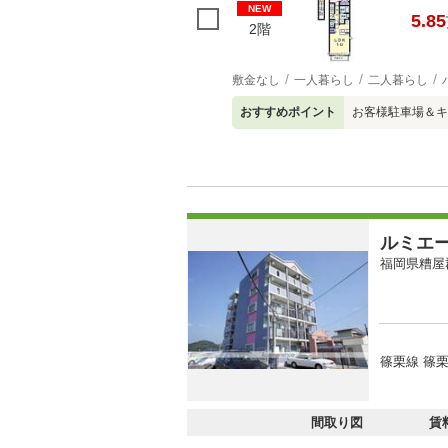
NEW
5.85
2階
敷金なし
一人暮らし
二人暮らし
おすすめポイント
お客様駐車場＆キ
ルミエ
福岡県糟屋
篠栗線 篠栗
間取り図
賃