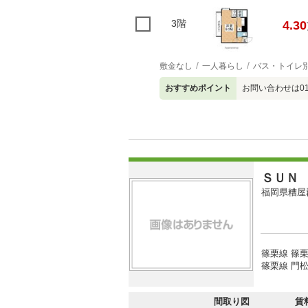
3階
4.30
敷金なし
一人暮らし
バス・トイレ
おすすめポイント
お問い合わせは01
ＳＵＮ
福岡県糟屋
篠栗線 篠栗
篠栗線 門松
間取り図
賃