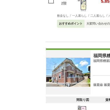
5.85
2階
敷金なし
一人暮らし
二人暮らし
おすすめポイント
大変問い合わせの
福岡県糟
福岡県糟屋
篠栗線 篠
間取り図
賃