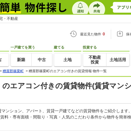
住宅・不動産
0
最近見た物件
保
一戸建てを買う
建てる
投資する
不動産
古
新築
中古
土地
土地活用
投資
>
糟屋郡篠栗町
>
糟屋郡篠栗町のエアコン付きの賃貸情報 物件一覧
) のエアコン付きの賃貸物件(賃貸マン
貸マンション、アパート、賃貸一戸建てなどの賃貸物件をご紹介します
。賃料・専有面積・間取り・写真・人気のこだわり条件から物件を簡単検