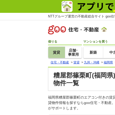
NTTグループ運営の不動産総合サイト goo
借りる
マンションを買う
店舗･
賃貸
新築
中
事業用
住宅・不動産
>
賃貸
>
九州・沖縄
>
福岡県
糟屋郡篠栗町(福岡県
物件一覧
福岡県糟屋郡篠栗町のエアコン付きの賃
貸物件情報を探すならgoo住宅・不動産
がサポートします。