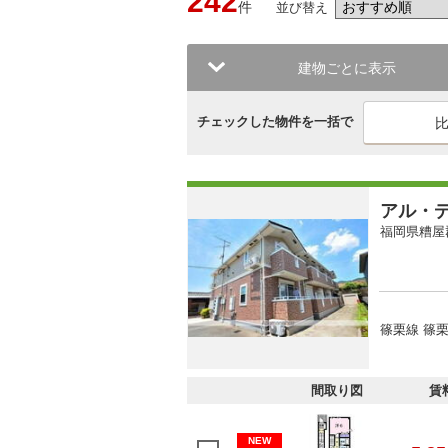
242
件
並び替え
建物ごとに表示
チェックした物件を一括で
アル・
福岡県糟屋
篠栗線 篠
間取り図
賃
NEW