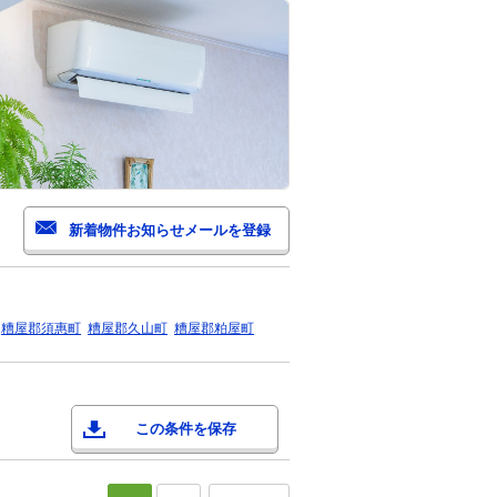
糟屋郡須惠町
糟屋郡久山町
糟屋郡粕屋町
この条件を保存