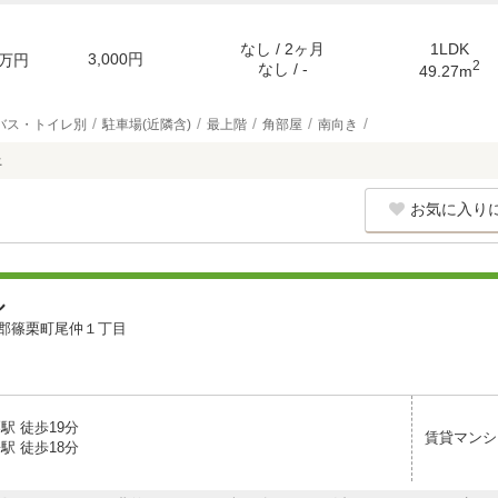
なし / 2ヶ月
1LDK
3,000円
万円
2
なし / -
49.27m
バス・トイレ別
駐車場(近隣含)
最上階
角部屋
南向き
上
お気に入り
ル
郡篠栗町尾仲１丁目
駅 徒歩19分
賃貸マンシ
駅 徒歩18分