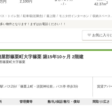
2,100円
万円
2
- / -
42.37m
バス・トイレ別
駐車場(近隣含)
最上階
モニタ付インターホン
収納スペース
多い物件となります！まずはお電話ください！！
お気に入り
屋郡篠栗町大字篠栗 築15年10ヶ月 2階建
郡篠栗町大字篠栗
栗駅 バス2分/「篠栗上町・須賀神社前」バス停 停歩3分
賃貸アパ
料
管理費等
敷/礼/保証/敷引・償却
間取り/広さ