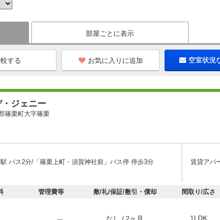
部屋ごとに表示
お気に入りに追加
空室状況
デ・ジェニー
郡篠栗町大字篠栗
栗駅 バス2分/「篠栗上町・須賀神社前」バス停 停歩3分
賃貸アパ
料
管理費等
敷/礼/保証/敷引・償却
間取り/広さ
1LDK
なし / 2ヶ月