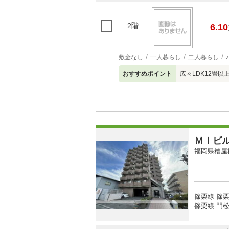
2階
6.10
敷金なし
一人暮らし
二人暮らし
おすすめポイント
広々LDK12畳以
ＭＩビ
福岡県糟屋
篠栗線 篠栗
篠栗線 門松