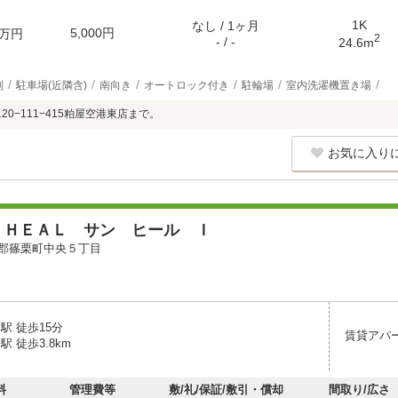
1K
なし / 1ヶ月
5,000円
万円
2
- / -
24.6m
別
駐車場(近隣含)
南向き
オートロック付き
駐輪場
室内洗濯機置き場
20−111−415粕屋空港東店まで。
お気に入り
 ＨＥＡＬ サン ヒール Ｉ
郡篠栗町中央５丁目
駅 徒歩15分
賃貸アパ
駅 徒歩3.8km
料
管理費等
敷/礼/保証/敷引・償却
間取り/広さ