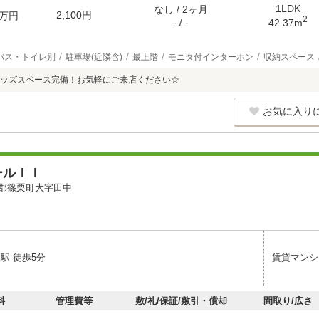
1LDK
なし / 2ヶ月
2,100円
万円
2
- / -
42.37m
バス・トイレ別
駐車場(近隣含)
最上階
モニタ付インターホン
収納スペース
ッズスペース完備！お気軽にご来店ください☆
お気に入り
ールＩＩ
郡篠栗町大字田中
駅 徒歩5分
賃貸マンシ
料
管理費等
敷/礼/保証/敷引・償却
間取り/広さ