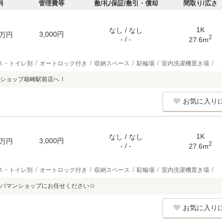
料
管理費等
敷/礼/保証/敷引・償却
間取り/広さ
1K
なし / なし
3,000円
万円
2
- / -
27.6m
ス・トイレ別
オートロック付き
収納スペース
駐輪場
室内洗濯機置き場
ショップ箱崎駅前店へ！
お気に入り
1K
なし / なし
3,000円
万円
2
- / -
27.6m
ス・トイレ別
オートロック付き
収納スペース
駐輪場
室内洗濯機置き場
パマンショップにお任せください☆
お気に入り