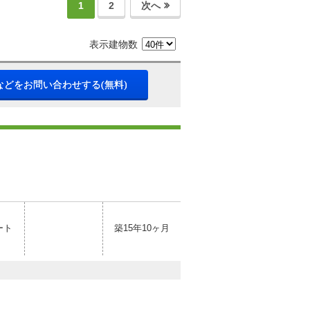
1
2
次へ
表示建物数
などをお問い合わせする(無料)
ート
築15年10ヶ月