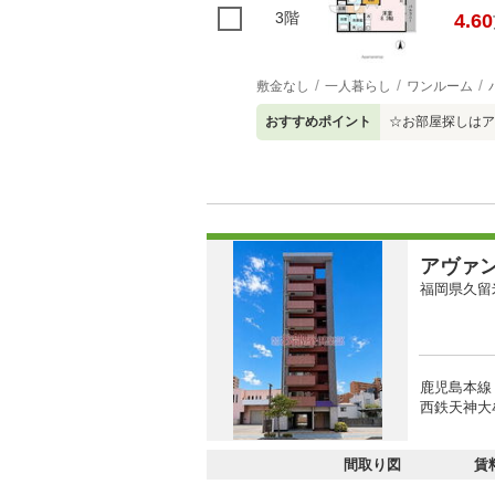
3階
4.60
敷金なし
一人暮らし
ワンルーム
おすすめポイント
☆お部屋探しはア
アヴァ
福岡県久留
鹿児島本線
西鉄天神大
間取り図
賃