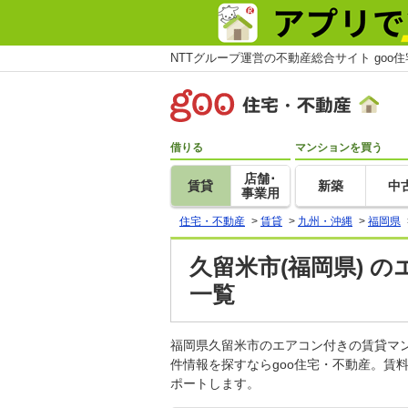
NTTグループ運営の不動産総合サイト goo
借りる
マンションを買う
店舗･
賃貸
新築
中
事業用
住宅・不動産
>
賃貸
>
九州・沖縄
>
福岡県
久留米市(福岡県) 
一覧
福岡県久留米市のエアコン付きの賃貸マ
件情報を探すならgoo住宅・不動産。賃
ポートします。