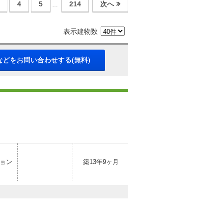
4
5
214
次へ
…
表示建物数
などをお問い合わせする(無料)
ョン
築13年9ヶ月