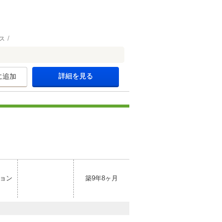
ス
詳細を見る
に追加
ョン
築9年8ヶ月