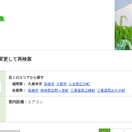
集
変更して再検索
近くのエリアから探す
福岡県：
久留米市
筑後市
小郡市
八女郡広川町
佐賀県：
鳥栖市
神埼郡吉野ヶ里町
三養基郡上峰町
三養基郡みやき町
室内設備：
エアコン