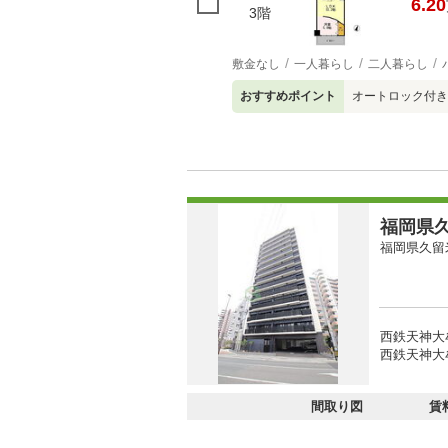
6.20
3階
敷金なし
一人暮らし
二人暮らし
おすすめポイント
オートロック付き
福岡県久
福岡県久留
西鉄天神大
西鉄天神大
間取り図
賃