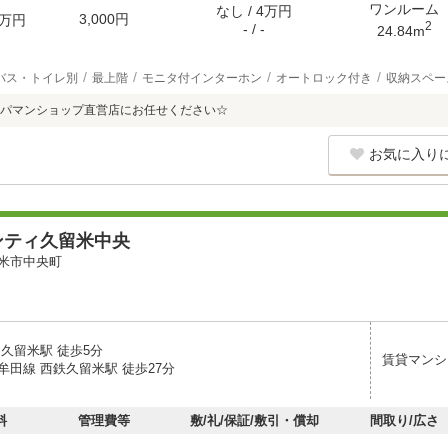
ワンルーム
なし / 4万円
3,000円
万円
2
- / -
24.84m
バス・トイレ別
最上階
モニタ付インターホン
オートロック付き
収納スペー
パマンショップ直営店にお任せください☆
お気に入り
ンティ久留米中央
米市中央町
 久留米駅 徒歩5分
賃貸マンシ
牟田線 西鉄久留米駅 徒歩27分
料
管理費等
敷/礼/保証/敷引・償却
間取り/広さ