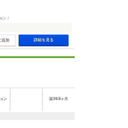
ホン
詳細を見る
に追加
ョン
築3年8ヶ月