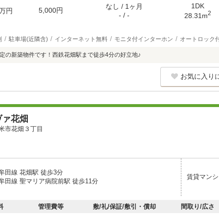
1DK
なし / 1ヶ月
5,000円
万円
2
- / -
28.31m
別
駐車場(近隣含)
インターネット無料
モニタ付インターホン
オートロック
成予定の新築物件です！西鉄花畑駅まで徒歩4分の好立地♪
お気に入り
ヴァ花畑
米市花畑３丁目
牟田線 花畑駅 徒歩3分
賃貸マンシ
牟田線 聖マリア病院前駅 徒歩11分
料
管理費等
敷/礼/保証/敷引・償却
間取り/広さ