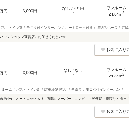
ワンルーム
なし / 4万円
3,000円
万円
2
- / -
24.84m
バス・トイレ別
モニタ付インターホン
オートロック付き
収納スペース
駐輪
パマンショップ直営店にお任せください☆
お気に入り
ワンルーム
なし / なし
3,000円
万円
2
- / -
24.84m
ンルーム
バス・トイレ別
駐車場(近隣含)
角部屋
モニタ付インターホン
歩約4分！オートロックあり！近隣にスーパー・コンビニ・郵便局・病院など揃っ
お気に入り