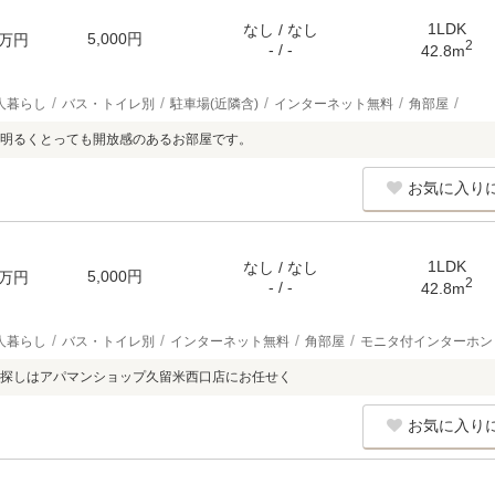
1LDK
なし / なし
5,000円
万円
2
- / -
42.8m
人暮らし
バス・トイレ別
駐車場(近隣含)
インターネット無料
角部屋
明るくとっても開放感のあるお部屋です。
お気に入り
1LDK
なし / なし
5,000円
万円
2
- / -
42.8m
人暮らし
バス・トイレ別
インターネット無料
角部屋
モニタ付インターホン
探しはアパマンショップ久留米西口店にお任せく
お気に入り