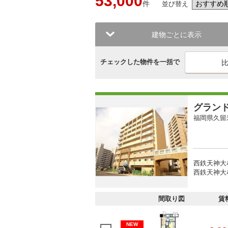
53,000
件
並び替え
建物ごとに表示
チェックした物件を一括で
グラン
福岡県久留
西鉄天神大
西鉄天神大
間取り図
賃
NEW