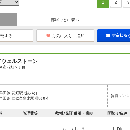
1
2
3
部屋ごとに表示
お気に入りに追加
空室状況
ドウェルストーン
米市花畑２丁目
牟田線 花畑駅 徒歩4分
賃貸マンシ
牟田線 西鉄久留米駅 徒歩8分
料
管理費等
敷/礼/保証/敷引・償却
間取り/広さ
なし / 1ヶ月
1LDK