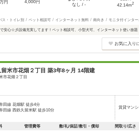
4,000円
万円
2
なし / -
42.14m
バス・トイレ別
ペット相談可
インターネット無料
南向き
モニタ付インター
で安心☆彡設備充実してます！ペット相談可、小型犬可、インターネット使い放題
お気に入り
留米市花畑２丁目 築3年8ヶ月 14階建
米市花畑２丁目
牟田線 花畑駅 徒歩4分
賃貸マンシ
牟田線 西鉄久留米駅 徒歩10分
料
管理費等
敷/礼/保証/敷引・償却
間取り/広さ