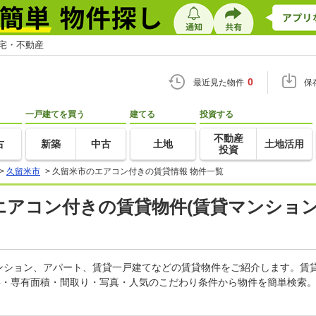
住宅・不動産
0
最近見た物件
保
一戸建てを買う
建てる
投資する
不動産
古
新築
中古
土地
土地活用
投資
>
久留米市
>
久留米市のエアコン付きの賃貸情報 物件一覧
のエアコン付きの賃貸物件(賃貸マンション
ンション、アパート、賃貸一戸建てなどの賃貸物件をご紹介します。賃
料・専有面積・間取り・写真・人気のこだわり条件から物件を簡単検索。