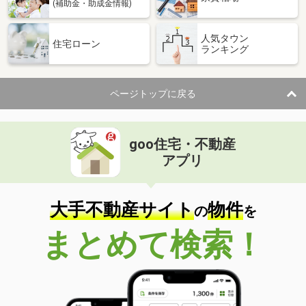
(補助金・助成金情報)
人気タウン
住宅ローン
ランキング
ページトップに戻る
goo住宅・不動産
アプリ
大手不動産サイト
物件
の
を
まとめて検索！