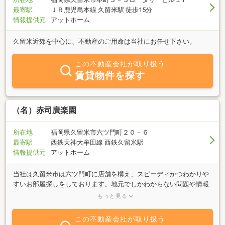
最寄駅
ＪＲ鹿児島本線 久留米駅 徒歩15分
情報提供元
アットホーム
久留米近郊を中心に、不動産のご用命は当社にお任せ下さい。
この不動産会社が取り扱う
賃貸物件を探す
（名）赤司廣楽園
所在地
福岡県久留米市六ツ門町２０－６
最寄駅
西鉄天神大牟田線 西鉄久留米駅
情報提供元
アットホーム
当社は久留米市は六ツ門町に店舗を構え、スピーディかつわかりや
すいお部屋探しをしております。地元でしかわからない問題や情報
を参考にお客様のご希望に近い物件をご提案させていただきます。
もっと見る
また、管理、売買、駐車場、テナント、そのほか不動産に関わるこ
とがございましたら、お気軽にご相談くださいませ。
この不動産会社が取り扱う