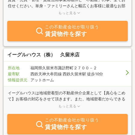
任せください。単身・ファミリーさんと幅広くお客様に最適なお部
屋をご提案させて頂くために、ほぼ全ての物件をご紹介いたしま
もっと見る
す。
この不動産会社が取り扱う
賃貸物件を探す
イーグルハウス（株） 久留米店
所在地
福岡県久留米市諏訪野町２７００－２
最寄駅
西鉄天神大牟田線 西鉄久留米駅 徒歩10分
情報提供元
アットホーム
イーグルハウスは地域密着型の不動産仲介企業として【真心をこめ
て】お客様の対応をさせて頂きます。また、地域密着だからできる
フットワークが軽い体制により、お客様に合わせた柔軟なサービス
もっと見る
を提供します。久留米市以外にも近隣の「鳥栖・小郡・筑紫野・朝
倉」など周辺エリアの不動産も対応可能です。まずはお気軽にお問
この不動産会社が取り扱う
い合わせください。
賃貸物件を探す