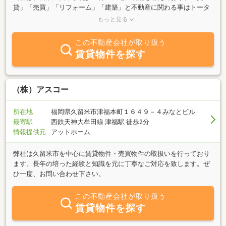
貸」「売買」「リフォーム」「建築」と不動産に関わる事はトータ
ルにご提案をさせて頂いております。 様々な出会いのひとつひと
もっと見る
つを大切にし信念、信条をもって応対し弊社に関わる全ての人たち
と共に感動を分かち合う。 トータル＆スピーディーに、より信頼
この不動産会社が取り扱う
される不動産会社でありたいと考えております。
賃貸物件を探す
（株）アスコー
所在地
福岡県久留米市津福本町１６４９－４みなとビル
最寄駅
西鉄天神大牟田線 津福駅 徒歩2分
情報提供元
アットホーム
弊社は久留米市を中心に賃貸物件・売買物件の取扱いを行っており
ます。長年の培った経験と知識を元に丁寧なご対応を致します。ぜ
ひ一度、お問い合わせ下さい。
この不動産会社が取り扱う
賃貸物件を探す