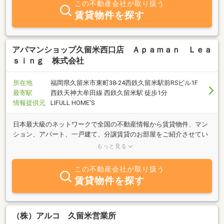
この不動産会社が取り扱う
賃貸物件を探す
アパマンショップ久留米西口店 Ａｐａｍａｎ Ｌｅａ
ｓｉｎｇ 株式会社
所在地
福岡県久留米市東町38-24西鉄久留米駅前RSビル1F
最寄駅
西鉄天神大牟田線 西鉄久留米駅 徒歩1分
情報提供元
LIFULL HOME'S
日本最大級のネットワークで全国の不動産情報から賃貸物件、マン
ション、アパート、一戸建て、分譲賃貸のお部屋をご紹介させてい
ただきます。お客様の「理想のお部屋探し」を精一杯サポートさせ
もっと見る
て頂きます。
この不動産会社が取り扱う
賃貸物件を探す
（株）アルコ 久留米営業所