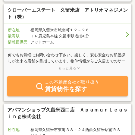
クローバーエステート 久留米店 アトリオマネジメン
ト（株）
所在地
福岡県久留米市城南町１２－２６
最寄駅
ＪＲ鹿児島本線 久留米駅 徒歩8分
情報提供元
アットホーム
何でもお気軽にお問い合わせ下さい。楽しく、安心安全なお部屋探
しが出来る店舗を目指しています。物件情報からご入居までのサー
ビスをスタッフ一同、精一杯努めさせて頂きます。★女性スタッフ
もっと見る
の対応も可能です。いつでもお気軽に無料電話にてお問い合わせく
ださい。★電話工事完了しました。ご迷惑をおかけしました。★当
この不動産会社が取り扱う
事務所ビル駐車場拡張工事(11台を予定）を行います。よろしくお願
賃貸物件を探す
いします。
アパマンショップ久留米西口店 ＡｐａｍａｎＬｅａｓ
ｉｎｇ株式会社
所在地
福岡県久留米市東町３８－２４西鉄久留米駅前ＲＳ