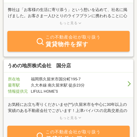
弊社は「お客様の生活に寄り添う」という想いを込めて、社名に掲
げました。お客さま一人ひとりのライフプランに携われることに心
から感謝し、一人ひとりのお客様に合ったサービスを提供すること
もっと見る
をお約束致します。
この不動産会社が取り扱う
賃貸物件を探す
うめの地所株式会社 国分店
所在地
福岡県久留米市国分町195-7
最寄駅
久大本線 南久留米駅 徒歩23分
情報提供元
LIFULL HOME'S
お気軽にお立ち寄りくださいませ(^^)/久留米市を中心に30年以上の
実績のある不動産会社でございます！上津バイパスの北島交差点の
角にあります！駐車場もありますので、お車でもご来店可能でござ
もっと見る
います。
この不動産会社が取り扱う