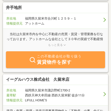
元をお約束いたします。 お客様との出会いに感謝。 代
表取締役 西村竜一
井手地所
所在地
福岡県久留米市合川町１２５９－１
情報提供元
アットホーム
当社は久留米市内を中心に不動産の売買・賃貸・管理業務を行な
っております。アットホームな会社として３０年の実績で不動産情
報を提供し、お客様のお手伝いをさせていただきます。お気軽にお
もっと見る
問い合わせ下さい。
この不動産会社が取り扱う
賃貸物件を探す
イーグルハウス株式会社 久留米店
所在地
福岡県久留米市諏訪野町2700-2
最寄駅
西鉄天神大牟田線 西鉄久留米駅 徒歩11分
情報提供元
LIFULL HOME'S
賃貸・売買・管理・資産活用事業用物件と「不動産」の事、全てお