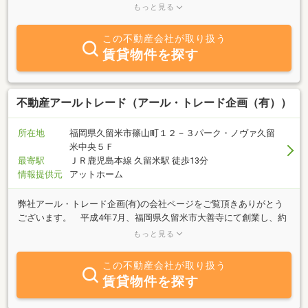
介させていただきます。エリアを熟知した経験豊富なスタッフが、
もっと見る
あらゆる面から妥協のない提案を行って参ります。お部屋探しを通
じて「安心」と「満足」をお届けし、快適で幸せな毎日をカタチに
この不動産会社が取り扱う
することをお約束します！お気軽にご来店下さい。みなさまのお越
賃貸物件を探す
しを心よりお待ちしております。
不動産アールトレード（アール・トレード企画（有））
所在地
福岡県久留米市篠山町１２－３パーク・ノヴァ久留
米中央５Ｆ
最寄駅
ＪＲ鹿児島本線 久留米駅 徒歩13分
情報提供元
アットホーム
弊社アール・トレード企画(有)の会社ページをご覧頂きありがとう
ございます。 平成4年7月、福岡県久留米市大善寺にて創業し、約
30年が経ちました。現在は久留米市役所東隣に本社を移転しており
もっと見る
ます。 福岡県全域を商圏として、不動産業・建築リフォーム業・
自動車販売業のessential3業種をメインにお客様からのさまざまな
この不動産会社が取り扱う
相談に対してプロポーザル的立場でのコンサルティングに取り組ん
賃貸物件を探す
でいます。また、地方創生の一端を担うこれらの業種に矜持の念を
感じています。 結びとなりますが、社員一同お客様への貢献と還