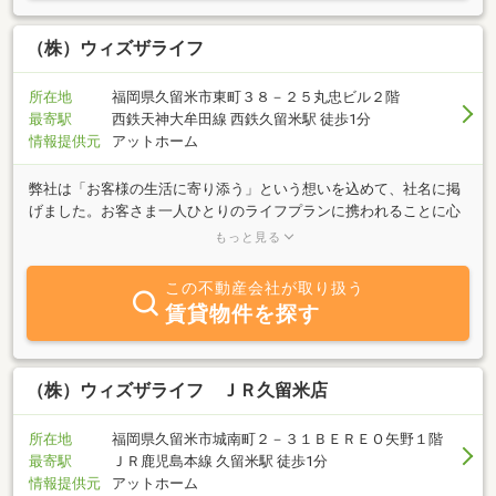
（株）ウィズザライフ
所在地
福岡県久留米市東町３８－２５丸忠ビル２階
最寄駅
西鉄天神大牟田線 西鉄久留米駅 徒歩1分
情報提供元
アットホーム
弊社は「お客様の生活に寄り添う」という想いを込めて、社名に掲
げました。お客さま一人ひとりのライフプランに携われることに心
から感謝し、一人ひとりのお客様に合ったサービスを提供すること
もっと見る
をお約束致します。当店は西鉄久留米駅西口より徒歩1分の好立地
にございます。お店の場所もわかりやすく、電車やバスでご来店頂
この不動産会社が取り扱う
くお客様にとって非常に便利な立地です。また、お車でご来店の方
賃貸物件を探す
には近隣にお客様パーキングもございます。お気軽にお問合せ下さ
い。
（株）ウィズザライフ ＪＲ久留米店
所在地
福岡県久留米市城南町２－３１ＢＥＲＥＯ矢野１階
最寄駅
ＪＲ鹿児島本線 久留米駅 徒歩1分
情報提供元
アットホーム