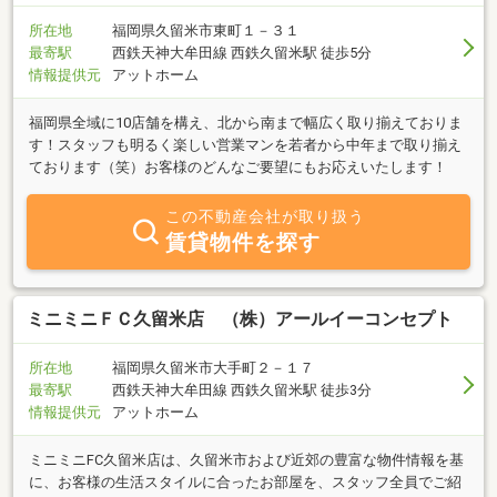
所在地
福岡県久留米市東町１－３１
最寄駅
西鉄天神大牟田線 西鉄久留米駅 徒歩5分
情報提供元
アットホーム
福岡県全域に10店舗を構え、北から南まで幅広く取り揃えておりま
す！スタッフも明るく楽しい営業マンを若者から中年まで取り揃え
ております（笑）お客様のどんなご要望にもお応えいたします！
この不動産会社が取り扱う
賃貸物件を探す
ミニミニＦＣ久留米店 （株）アールイーコンセプト
所在地
福岡県久留米市大手町２－１７
最寄駅
西鉄天神大牟田線 西鉄久留米駅 徒歩3分
情報提供元
アットホーム
ミニミニFC久留米店は、久留米市および近郊の豊富な物件情報を基
に、お客様の生活スタイルに合ったお部屋を、スタッフ全員でご紹