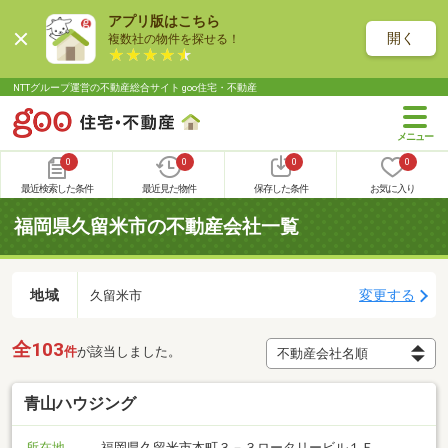
アプリ版はこちら
開く
複数社の物件を探せる！
NTTグループ運営の不動産総合サイト goo住宅・不動産
0
0
0
0
最近検索した条件
最近見た物件
保存した条件
お気に入り
福岡県久留米市の不動産会社一覧
地域
変更する
久留米市
全103
件
が該当しました。
青山ハウジング
所在地
福岡県久留米市本町３－３ロータリービル１Ｆ