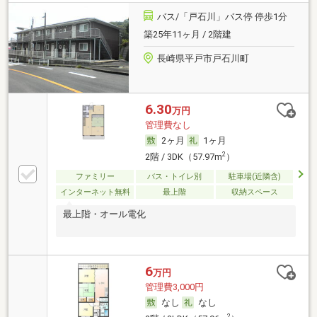
バス/「戸石川」バス停 停歩1分
築25年11ヶ月 / 2階建
長崎県平戸市戸石川町
6.30
万円
管理費なし
2ヶ月
1ヶ月
2
2階 / 3DK（57.97m
）
ファミリー
バス・トイレ別
駐車場(近隣含)
インターネット無料
最上階
収納スペース
最上階・オール電化
6
万円
管理費3,000円
なし
なし
2