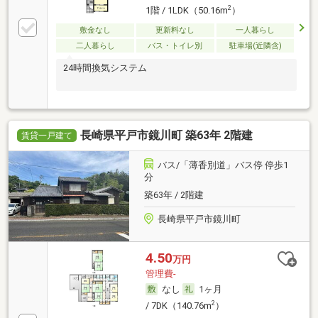
2
1階 / 1LDK（50.16m
）
敷金なし
更新料なし
一人暮らし
二人暮らし
バス・トイレ別
駐車場(近隣含)
24時間換気システム
長崎県平戸市鏡川町 築63年 2階建
賃貸一戸建て
バス/「薄香別道」バス停 停歩1
分
築63年 / 2階建
長崎県平戸市鏡川町
4.50
万円
管理費-
なし
1ヶ月
2
/ 7DK（140.76m
）