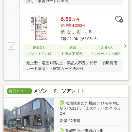
済可・家賃カード決済可
6.50
万円
管理費4,000円
なし
1ヶ月
2
2階 / 2LDK（62.05m
）
敷金なし
新築
二人暮らし
バス・トイレ別
駐車場(近隣含)
インターネット無料
最上階・浴室1坪以上・保証人不要／代行 ・初期費用
カード決済可・家賃カード決済可
メゾン ド ソアレＩＩ
賃貸アパート
松浦鉄道西九州線 たびら平戸口
駅 バス23分/「上大垣」バス停 停歩
2分
新築 / 2階建
長崎県平戸市岩の上町