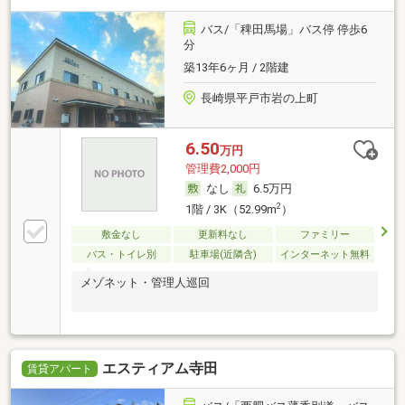
バス/「稗田馬場」バス停 停歩6
分
築13年6ヶ月 / 2階建
長崎県平戸市岩の上町
6.50
万円
管理費2,000円
なし
6.5万円
2
1階 / 3K（52.99m
）
敷金なし
更新料なし
ファミリー
バス・トイレ別
駐車場(近隣含)
インターネット無料
メゾネット・管理人巡回
エスティアム寺田
賃貸アパート