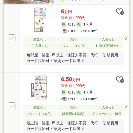
6
万円
管理費4,000円
なし
1ヶ月
2
1階 / 1LDK（50.01m
）
敷金なし
新築
一人暮らし
二人暮らし
バス・トイレ別
駐車場(近隣含)
角部屋・浴室1坪以上・保証人不要／代行 ・初期費用
カード決済可・家賃カード決済可
6.50
万円
管理費4,000円
なし
1ヶ月
2
2階 / 2LDK（63.03m
）
敷金なし
新築
二人暮らし
バス・トイレ別
駐車場(近隣含)
インターネット無料
最上階・浴室1坪以上・保証人不要／代行 ・初期費用
カード決済可・家賃カード決済可