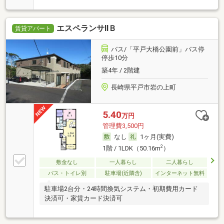
エスペランサⅡＢ
賃貸アパート
バス/「平戸大橋公園前」バス停
停歩10分
築4年 / 2階建
長崎県平戸市岩の上町
5.40
万円
管理費3,500円
なし
1ヶ月(実費)
2
1階 / 1LDK（50.16m
）
敷金なし
一人暮らし
二人暮らし
バス・トイレ別
駐車場(近隣含)
インターネット無料
駐車場2台分・24時間換気システム・初期費用カード
決済可・家賃カード決済可