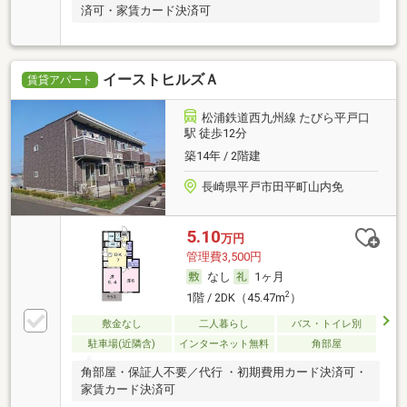
済可・家賃カード決済可
イーストヒルズＡ
賃貸アパート
松浦鉄道西九州線 たびら平戸口
駅 徒歩12分
築14年 / 2階建
長崎県平戸市田平町山内免
5.10
万円
管理費3,500円
なし
1ヶ月
2
1階 / 2DK（45.47m
）
敷金なし
二人暮らし
バス・トイレ別
駐車場(近隣含)
インターネット無料
角部屋
角部屋・保証人不要／代行 ・初期費用カード決済可・
家賃カード決済可