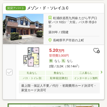
メゾン・ド・ソレイユＣ
賃貸アパート
松浦鉄道西九州線 たびら平戸口
駅 バス10分/「大垣」バス停 停歩3
分
築20年 / 2階建
長崎県平戸市岩の上町
5.20
万円
管理費3,000円
なし
なし
2
2階 / 2LDK（50.14m
）
礼金なし
敷金なし
二人暮らし
バス・トイレ別
駐車場(近隣含)
インターネット無料
最上階・保証人不要／代行 ・初期費用カード決済可・
家賃カード決済可