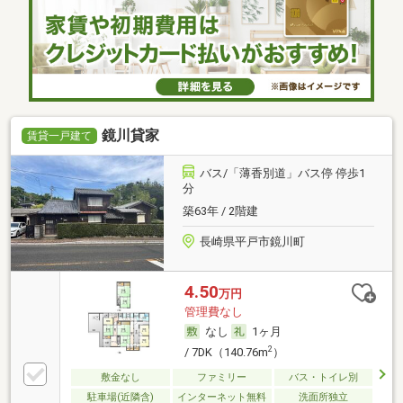
鏡川貸家
賃貸一戸建て
バス/「薄香別道」バス停 停歩1
分
築63年 / 2階建
長崎県平戸市鏡川町
4.50
万円
管理費なし
なし
1ヶ月
2
/ 7DK（140.76m
）
敷金なし
ファミリー
バス・トイレ別
駐車場(近隣含)
インターネット無料
洗面所独立