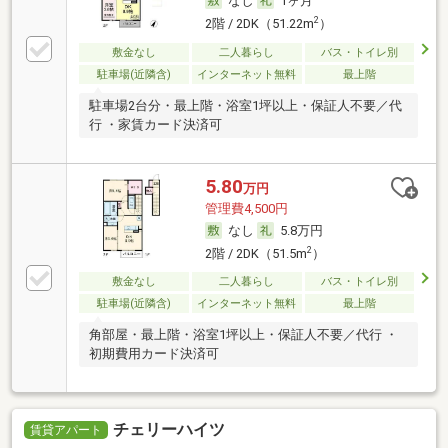
なし
1ヶ月
2
2階 / 2DK（51.22m
）
敷金なし
二人暮らし
バス・トイレ別
駐車場(近隣含)
インターネット無料
最上階
駐車場2台分・最上階・浴室1坪以上・保証人不要／代
行 ・家賃カード決済可
5.80
万円
管理費4,500円
なし
5.8万円
2
2階 / 2DK（51.5m
）
敷金なし
二人暮らし
バス・トイレ別
駐車場(近隣含)
インターネット無料
最上階
角部屋・最上階・浴室1坪以上・保証人不要／代行 ・
初期費用カード決済可
チェリーハイツ
賃貸アパート