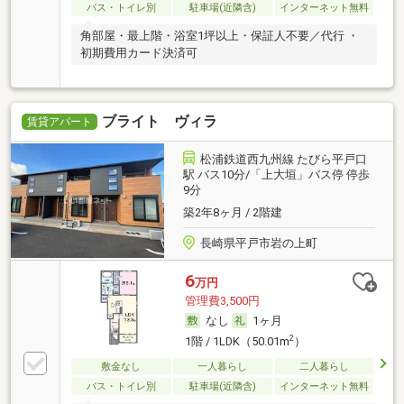
バス・トイレ別
駐車場(近隣含)
インターネット無料
角部屋・最上階・浴室1坪以上・保証人不要／代行 ・
初期費用カード決済可
ブライト ヴィラ
賃貸アパート
松浦鉄道西九州線 たびら平戸口
駅 バス10分/「上大垣」バス停 停歩
9分
築2年8ヶ月 / 2階建
長崎県平戸市岩の上町
6
万円
管理費3,500円
なし
1ヶ月
2
1階 / 1LDK（50.01m
）
敷金なし
一人暮らし
二人暮らし
バス・トイレ別
駐車場(近隣含)
インターネット無料