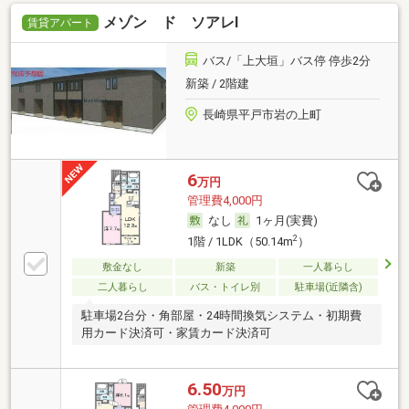
メゾン ド ソアレⅠ
賃貸アパート
バス/「上大垣」バス停 停歩2分
新築 / 2階建
長崎県平戸市岩の上町
6
万円
管理費4,000円
なし
1ヶ月(実費)
2
1階 / 1LDK（50.14m
）
敷金なし
新築
一人暮らし
二人暮らし
バス・トイレ別
駐車場(近隣含)
駐車場2台分・角部屋・24時間換気システム・初期費
用カード決済可・家賃カード決済可
6.50
万円