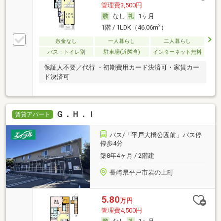
管理費3,500円
なし
1ヶ月
2
1階 / 1LDK（46.06m
）
敷金なし
一人暮らし
二人暮らし
バス・トイレ別
駐車場(近隣含)
インターネット無料
保証人不要／代行 ・初期費用カード決済可・家賃カー
ド決済可
Ｇ．Ｈ．Ｉ
賃貸アパート
バス/「平戸大橋公園前」バス停
停歩4分
築8年4ヶ月 / 2階建
長崎県平戸市岩の上町
5.80
万円
管理費4,500円