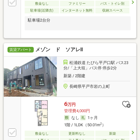
敷金なし
ファミリー
バス・トイレ別
駐車場(近隣含)
インターネット無料
収納スペース
駐車場2台分
メゾン ド ソアレⅡ
賃貸アパート
松浦鉄道 たびら平戸口駅 バス23
分/「上大垣」バス停 停歩2分
新築 / 2階建
長崎県平戸市岩の上町
6
万円
管理費4,000円
なし
1ヶ月
2
1階 / 1LDK（50.01m
）
敷金なし
更新料なし
新築