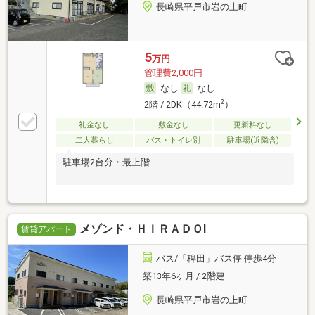
長崎県平戸市岩の上町
5
万円
管理費2,000円
なし
なし
2
2階 / 2DK（44.72m
）
礼金なし
敷金なし
更新料なし
二人暮らし
バス・トイレ別
駐車場(近隣含)
駐車場2台分・最上階
メゾンド・ＨＩＲＡＤＯⅠ
賃貸アパート
バス/「稗田」バス停 停歩4分
築13年6ヶ月 / 2階建
長崎県平戸市岩の上町