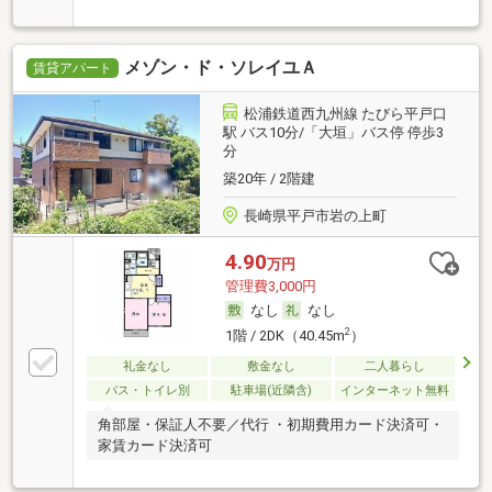
メゾン・ド・ソレイユＡ
賃貸アパート
松浦鉄道西九州線 たびら平戸口
駅 バス10分/「大垣」バス停 停歩3
分
築20年 / 2階建
長崎県平戸市岩の上町
4.90
万円
管理費3,000円
なし
なし
2
1階 / 2DK（40.45m
）
礼金なし
敷金なし
二人暮らし
バス・トイレ別
駐車場(近隣含)
インターネット無料
角部屋・保証人不要／代行 ・初期費用カード決済可・
家賃カード決済可