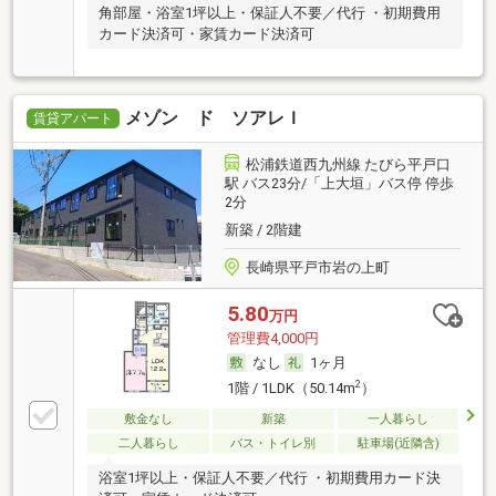
角部屋・浴室1坪以上・保証人不要／代行 ・初期費用
カード決済可・家賃カード決済可
メゾン ド ソアレＩ
賃貸アパート
松浦鉄道西九州線 たびら平戸口
駅 バス23分/「上大垣」バス停 停歩
2分
新築 / 2階建
長崎県平戸市岩の上町
5.80
万円
管理費4,000円
なし
1ヶ月
2
1階 / 1LDK（50.14m
）
敷金なし
新築
一人暮らし
二人暮らし
バス・トイレ別
駐車場(近隣含)
浴室1坪以上・保証人不要／代行 ・初期費用カード決