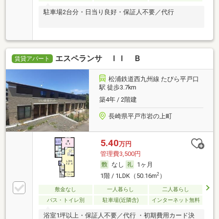
駐車場2台分・日当り良好・保証人不要／代行
エスペランサ ＩＩ Ｂ
賃貸アパート
松浦鉄道西九州線 たびら平戸口
駅 徒歩3.7km
築4年 / 2階建
長崎県平戸市岩の上町
5.40
万円
管理費3,500円
なし
1ヶ月
2
1階 / 1LDK（50.16m
）
敷金なし
一人暮らし
二人暮らし
バス・トイレ別
駐車場(近隣含)
インターネット無料
浴室1坪以上・保証人不要／代行 ・初期費用カード決