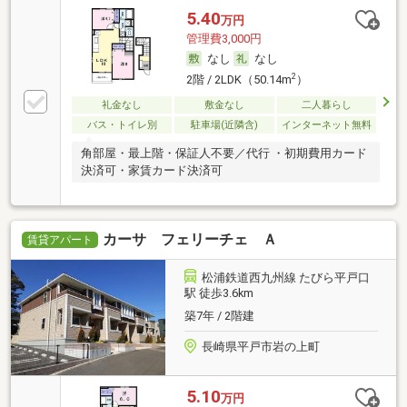
5.40
万円
管理費3,000円
なし
なし
2
2階 / 2LDK（50.14m
）
礼金なし
敷金なし
二人暮らし
バス・トイレ別
駐車場(近隣含)
インターネット無料
角部屋・最上階・保証人不要／代行 ・初期費用カード
決済可・家賃カード決済可
カーサ フェリーチェ Ａ
賃貸アパート
松浦鉄道西九州線 たびら平戸口
駅 徒歩3.6km
築7年 / 2階建
長崎県平戸市岩の上町
5.10
万円