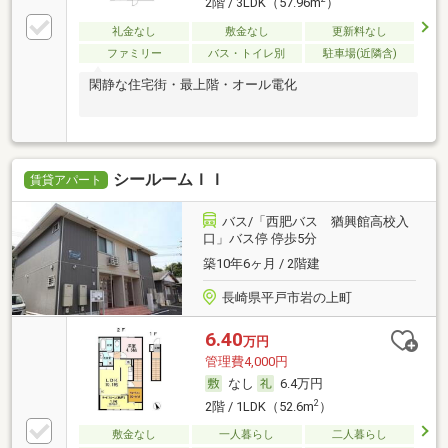
2階 / 3LDK（57.96m
）
礼金なし
敷金なし
更新料なし
ファミリー
バス・トイレ別
駐車場(近隣含)
閑静な住宅街・最上階・オール電化
シールームＩＩ
賃貸アパート
バス/「西肥バス 猶興館高校入
口」バス停 停歩5分
築10年6ヶ月 / 2階建
長崎県平戸市岩の上町
6.40
万円
管理費4,000円
なし
6.4万円
2
2階 / 1LDK（52.6m
）
敷金なし
一人暮らし
二人暮らし