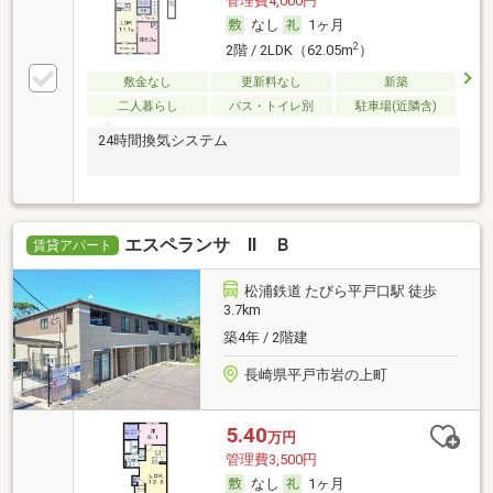
管理費4,000円
なし
1ヶ月
2
2階 / 2LDK（62.05m
）
敷金なし
更新料なし
新築
二人暮らし
バス・トイレ別
駐車場(近隣含)
24時間換気システム
エスペランサ Ⅱ Ｂ
賃貸アパート
松浦鉄道 たびら平戸口駅 徒歩
3.7km
築4年 / 2階建
長崎県平戸市岩の上町
5.40
万円
管理費3,500円
なし
1ヶ月