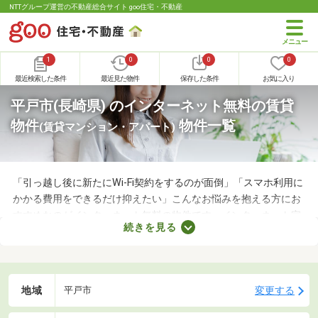
NTTグループ運営の不動産総合サイト goo住宅・不動産
1
0
0
0
最近検索した条件
最近見た物件
保存した条件
お気に入り
平戸市(長崎県) のインターネット無料の賃貸
物件
物件一覧
(賃貸マンション・アパート)
「引っ越し後に新たにWi-Fi契約をするのが面倒」「スマホ利用に
かかる費用をできるだけ抑えたい」こんなお悩みを抱える方にお
すすめなのがインターネット無料の物件です。インターネット完
続きを見る
備の物件なら、新たに回線を契約する必要はありません。通信費
用も抑えられるので、月々の支出をできるだけ抑えたい方はぜひ
チェックしてみてくださいね。
地域
変更する
平戸市