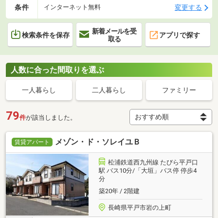
条件
変更する
インターネット無料
新着メールを受
検索条件を保存
アプリで探す
取る
人数に合った間取りを選ぶ
一人暮らし
二人暮らし
ファミリー
79
件
が該当しました。
メゾン・ド・ソレイユＢ
賃貸アパート
松浦鉄道西九州線 たびら平戸口
駅 バス10分/「大垣」バス停 停歩4
分
築20年 / 2階建
長崎県平戸市岩の上町