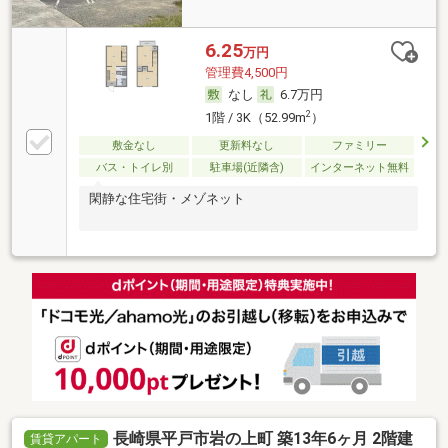
6.25
万円
管理費4,500円
なし
6.7万円
2
1階 / 3K（52.99m
）
敷金なし
更新料なし
ファミリー
バス・トイレ別
駐車場(近隣含)
インターネット無料
閑静な住宅街・メゾネット
長崎県平戸市岩の上町 築13年6ヶ月 2階建
賃貸アパート