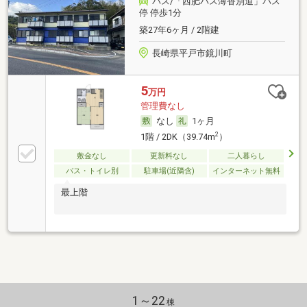
バス/「西肥バス薄香別道」バス
停 停歩1分
築27年6ヶ月 / 2階建
長崎県平戸市鏡川町
5
万円
管理費なし
なし
1ヶ月
2
1階 / 2DK（39.74m
）
敷金なし
更新料なし
二人暮らし
バス・トイレ別
駐車場(近隣含)
インターネット無料
最上階
1～22
棟