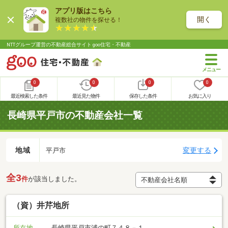
アプリ版はこちら
開く
複数社の物件を探せる！
NTTグループ運営の不動産総合サイト goo住宅・不動産
0
0
0
0
最近検索した条件
最近見た物件
保存した条件
お気に入り
長崎県平戸市の不動産会社一覧
地域
変更する
平戸市
全3
件
が該当しました。
（資）井芹地所
所在地
長崎県平戸市浦の町７４８－１