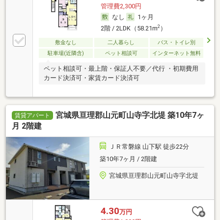
管理費2,300円
なし
1ヶ月
2
2階 / 2LDK（58.21m
）
敷金なし
二人暮らし
バス・トイレ別
駐車場(近隣含)
ペット相談可
インターネット無料
ペット相談可・最上階・保証人不要／代行 ・初期費用
カード決済可・家賃カード決済可
宮城県亘理郡山元町山寺字北堤 築10年7ヶ
賃貸アパート
月 2階建
ＪＲ常磐線 山下駅 徒歩22分
築10年7ヶ月 / 2階建
宮城県亘理郡山元町山寺字北堤
4.30
万円