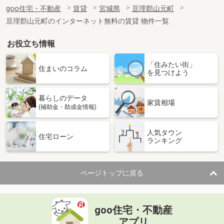
goo住宅・不動産
賃貸
宮城県
亘理郡山元町
亘理郡山元町のインターネット無料の賃貸 物件一覧
お役立ち情報
「住みたい街」
住まいのコラム
を見つけよう
暮らしのデータ
家賃相場
(補助金・助成金情報)
人気タウン
住宅ローン
ランキング
ページトップに戻る
goo住宅・不動産
アプリ