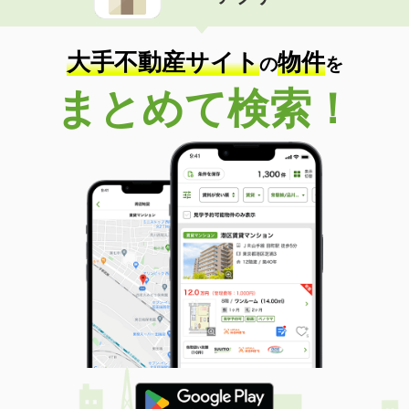
大手不動産サイト
物件
の
を
まとめて検索！