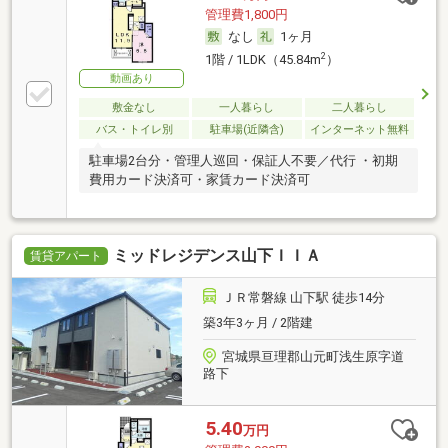
管理費1,800円
なし
1ヶ月
2
1階 / 1LDK（45.84m
）
動画あり
敷金なし
一人暮らし
二人暮らし
バス・トイレ別
駐車場(近隣含)
インターネット無料
駐車場2台分・管理人巡回・保証人不要／代行 ・初期
費用カード決済可・家賃カード決済可
ミッドレジデンス山下ＩＩＡ
賃貸アパート
ＪＲ常磐線 山下駅 徒歩14分
築3年3ヶ月 / 2階建
宮城県亘理郡山元町浅生原字道
路下
5.40
万円