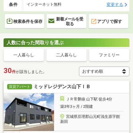
条件
変更する
インターネット無料
新着メールを受
検索条件を保存
アプリで探す
取る
人数に合った間取りを選ぶ
一人暮らし
二人暮らし
ファミリー
30
件
が該当しました。
ミッドレジデンス山下ＩＢ
賃貸アパート
ＪＲ常磐線 山下駅 徒歩4分
築3年3ヶ月 / 2階建
宮城県亘理郡山元町浅生原字館
新田