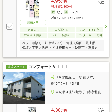
4.95
万円
管理費2,300円
なし
1ヶ月
2
2階 / 2LDK（58.21m
）
動画あり
敷金なし
二人暮らし
バス・トイレ別
駐車場(近隣含)
ペット相談可
インターネット無料
ペット相談可・駐車場2台分・管理人巡回・最上階・
保証人不要／代行 ・初期費用カード決済可・家賃カー
ド決済可
コンフォートＶＩＩＩ
賃貸アパート
ＪＲ常磐線 山下駅 徒歩22分
築10年7ヶ月 / 2階建
宮城県亘理郡山元町山寺字北堤
4.30
万円