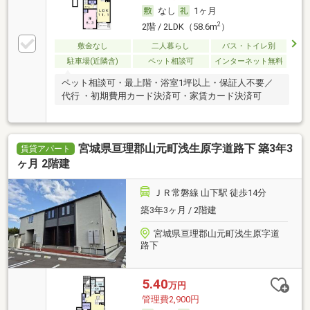
なし
1ヶ月
2
2階 / 2LDK（58.6m
）
敷金なし
二人暮らし
バス・トイレ別
駐車場(近隣含)
ペット相談可
インターネット無料
ペット相談可・最上階・浴室1坪以上・保証人不要／
代行 ・初期費用カード決済可・家賃カード決済可
宮城県亘理郡山元町浅生原字道路下 築3年3
賃貸アパート
ヶ月 2階建
ＪＲ常磐線 山下駅 徒歩14分
築3年3ヶ月 / 2階建
宮城県亘理郡山元町浅生原字道
路下
5.40
万円
管理費2,900円