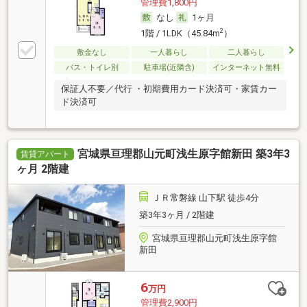
管理費1,800円
なし
1ヶ月
2
1階 / 1LDK（45.84m
）
敷金なし
一人暮らし
二人暮らし
バス・トイレ別
駐車場(近隣含)
インターネット無料
保証人不要／代行 ・初期費用カード決済可・家賃カー
ド決済可
宮城県亘理郡山元町浅生原字館新田 築3年3
賃貸アパート
ヶ月 2階建
ＪＲ常磐線 山下駅 徒歩4分
築3年3ヶ月 / 2階建
宮城県亘理郡山元町浅生原字館
新田
6
万円
管理費2,900円