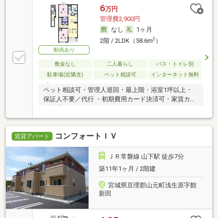
6
万円
管理費2,900円
なし
1ヶ月
2
2階 / 2LDK（58.6m
）
動画あり
敷金なし
二人暮らし
バス・トイレ別
駐車場(近隣含)
ペット相談可
インターネット無料
ペット相談可・管理人巡回・最上階・浴室1坪以上・
保証人不要／代行 ・初期費用カード決済可・家賃カー
ド決済可
コンフォートＩＶ
賃貸アパート
ＪＲ常磐線 山下駅 徒歩7分
築11年1ヶ月 / 2階建
宮城県亘理郡山元町浅生原字館
新田