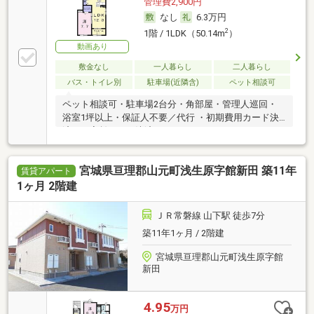
管理費2,900円
なし
6.3万円
2
1階 / 1LDK（50.14m
）
動画あり
敷金なし
一人暮らし
二人暮らし
バス・トイレ別
駐車場(近隣含)
ペット相談可
ペット相談可・駐車場2台分・角部屋・管理人巡回・
浴室1坪以上・保証人不要／代行 ・初期費用カード決
済可・家賃カード決済可
宮城県亘理郡山元町浅生原字館新田 築11年
賃貸アパート
1ヶ月 2階建
ＪＲ常磐線 山下駅 徒歩7分
築11年1ヶ月 / 2階建
宮城県亘理郡山元町浅生原字館
新田
4.95
万円