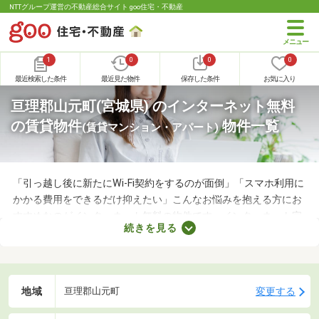
NTTグループ運営の不動産総合サイト goo住宅・不動産
1
0
0
0
最近検索した条件
最近見た物件
保存した条件
お気に入り
亘理郡山元町(宮城県) のインターネット無料
の賃貸物件
物件一覧
(賃貸マンション・アパート)
「引っ越し後に新たにWi-Fi契約をするのが面倒」「スマホ利用に
かかる費用をできるだけ抑えたい」こんなお悩みを抱える方にお
すすめなのがインターネット無料の物件です。インターネット完
続きを見る
備の物件なら、新たに回線を契約する必要はありません。通信費
用も抑えられるので、月々の支出をできるだけ抑えたい方はぜひ
チェックしてみてくださいね。
地域
変更する
亘理郡山元町