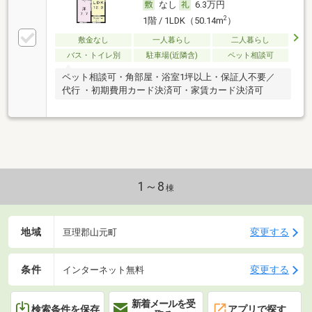
なし
6.3万円
2
1階 / 1LDK（50.14m
）
敷金なし
一人暮らし
二人暮らし
バス・トイレ別
駐車場(近隣含)
ペット相談可
ペット相談可・角部屋・浴室1坪以上・保証人不要／
代行 ・初期費用カード決済可・家賃カード決済可
1～8
棟
地域
変更する
亘理郡山元町
条件
変更する
インターネット無料
新着メールを受
検索条件を保存
アプリで探す