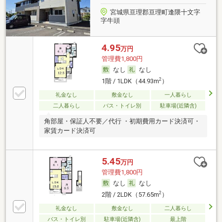
宮城県亘理郡亘理町逢隈十文字
字牛頭
4.95
万円
管理費1,800円
なし
なし
2
1階 / 1LDK（44.93m
）
礼金なし
敷金なし
一人暮らし
二人暮らし
バス・トイレ別
駐車場(近隣含)
角部屋・保証人不要／代行 ・初期費用カード決済可・
家賃カード決済可
5.45
万円
管理費1,800円
なし
なし
2
2階 / 2LDK（57.65m
）
礼金なし
敷金なし
二人暮らし
バス・トイレ別
駐車場(近隣含)
最上階