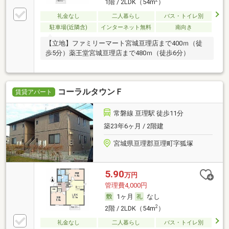
1階 / 2LDK（54m
）
礼金なし
二人暮らし
バス・トイレ別
駐車場(近隣含)
インターネット無料
南向き
【立地】ファミリーマート宮城亘理店まで400ｍ（徒
歩5分）薬王堂宮城亘理店まで480ｍ（徒歩6分）
コーラルタウンＦ
賃貸アパート
常磐線 亘理駅 徒歩11分
築23年6ヶ月 / 2階建
宮城県亘理郡亘理町字狐塚
5.90
万円
管理費4,000円
1ヶ月
なし
2
2階 / 2LDK（54m
）
礼金なし
二人暮らし
バス・トイレ別