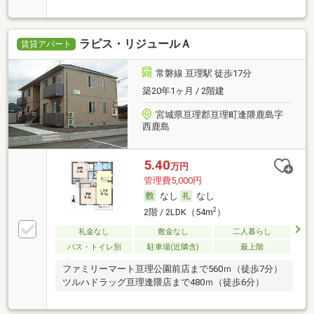
ラピス・リジュールＡ
賃貸アパート
常磐線 亘理駅 徒歩17分
築20年1ヶ月 / 2階建
宮城県亘理郡亘理町逢隈鹿島字
西鹿島
5.40
万円
管理費5,000円
なし
なし
2
2階 / 2LDK（54m
）
礼金なし
敷金なし
二人暮らし
バス・トイレ別
駐車場(近隣含)
最上階
ファミリーマート亘理公園前店まで560ｍ（徒歩7分）
ツルハドラッグ亘理逢隈店まで480ｍ（徒歩6分）