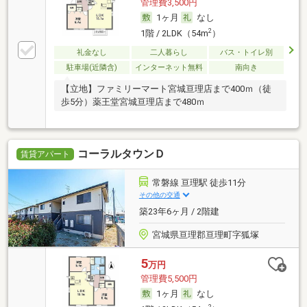
管理費3,500円
1ヶ月
なし
2
1階 / 2LDK（54m
）
礼金なし
二人暮らし
バス・トイレ別
駐車場(近隣含)
インターネット無料
南向き
【立地】ファミリーマート宮城亘理店まで400ｍ（徒
歩5分）薬王堂宮城亘理店まで480ｍ
コーラルタウンＤ
賃貸アパート
常磐線 亘理駅 徒歩11分
その他の交通
築23年6ヶ月 / 2階建
宮城県亘理郡亘理町字狐塚
5
万円
管理費5,500円
1ヶ月
なし
2