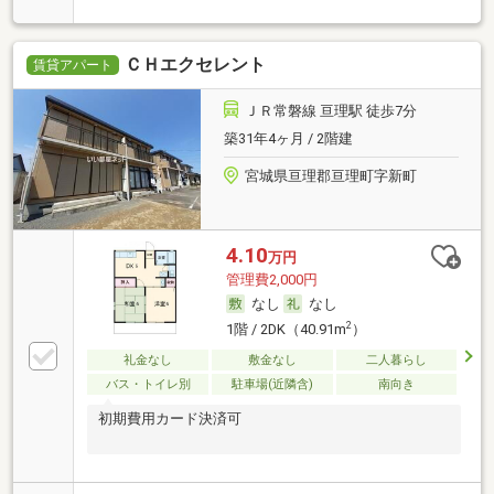
ＣＨエクセレント
賃貸アパート
ＪＲ常磐線 亘理駅 徒歩7分
築31年4ヶ月 / 2階建
宮城県亘理郡亘理町字新町
4.10
万円
管理費2,000円
なし
なし
2
1階 / 2DK（40.91m
）
礼金なし
敷金なし
二人暮らし
バス・トイレ別
駐車場(近隣含)
南向き
初期費用カード決済可