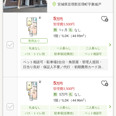
宮城県亘理郡亘理町字裏城戸
5
万円
管理費3,500円
1ヶ月
なし
2
1階 / 1LDK（44.95m
）
動画あり
礼金なし
一人暮らし
二人暮らし
バス・トイレ別
駐車場(近隣含)
ペット相談可
ペット相談可・駐車場2台分・角部屋・管理人巡回・
日当り良好・保証人不要／代行 ・初期費用カード決済
可
5
万円
管理費3,500円
5万円
なし
2
1階 / 1LDK（44.96m
）
礼金なし
一人暮らし
二人暮らし
バス・トイレ別
駐車場(近隣含)
ペット相談可