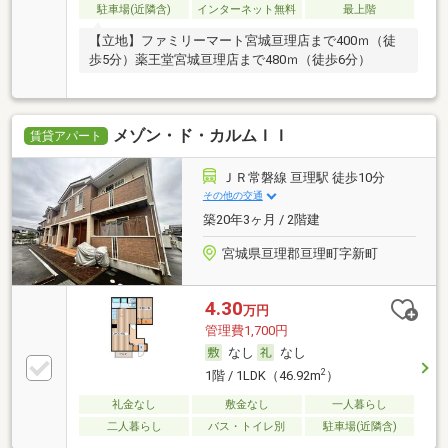
駐車場(近隣含)
インターネット無料
最上階
【立地】ファミリーマート宮城亘理店まで400ｍ（徒
歩5分）薬王堂宮城亘理店まで480ｍ（徒歩6分）
メゾン・ド・カルムＩＩ
賃貸アパート
ＪＲ常磐線 亘理駅 徒歩10分
その他の交通
築20年3ヶ月 / 2階建
宮城県亘理郡亘理町字新町
4.30
万円
管理費1,700円
なし
なし
2
1階 / 1LDK（46.92m
）
礼金なし
敷金なし
一人暮らし
二人暮らし
バス・トイレ別
駐車場(近隣含)