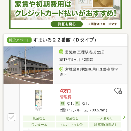
すまいる２２番館（Ｄタイプ）
賃貸アパート
常磐線 亘理駅 徒歩22分
築17年5ヶ月 / 2階建
宮城県亘理郡亘理町逢隈高屋字
道下
4
万円
管理費-
なし
なし
2
2階 / ワンルーム（33.67m
）
礼金なし
敷金なし
一人暮らし
ワンルーム
バス・トイレ別
駐車場(近隣含)