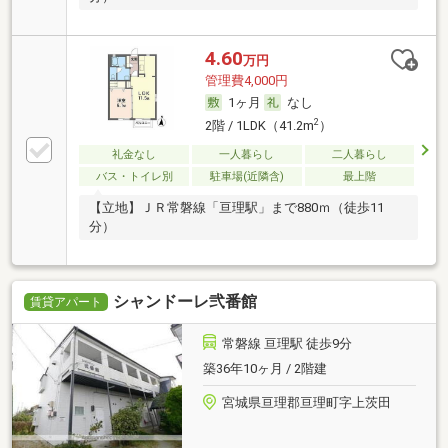
4.60
万円
管理費4,000円
1ヶ月
なし
2
2階 / 1LDK（41.2m
）
礼金なし
一人暮らし
二人暮らし
バス・トイレ別
駐車場(近隣含)
最上階
【立地】ＪＲ常磐線「亘理駅」まで880ｍ（徒歩11
分）
シャンドーレ弐番館
賃貸アパート
常磐線 亘理駅 徒歩9分
築36年10ヶ月 / 2階建
宮城県亘理郡亘理町字上茨田