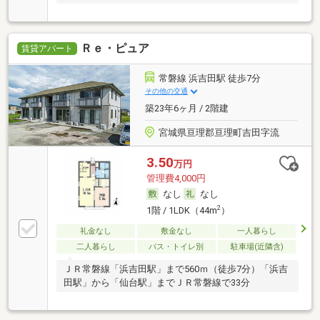
Ｒｅ・ピュア
賃貸アパート
常磐線 浜吉田駅 徒歩7分
その他の交通
築23年6ヶ月 / 2階建
宮城県亘理郡亘理町吉田字流
3.50
万円
管理費4,000円
なし
なし
2
1階 / 1LDK（44m
）
礼金なし
敷金なし
一人暮らし
二人暮らし
バス・トイレ別
駐車場(近隣含)
ＪＲ常磐線「浜吉田駅」まで560ｍ（徒歩7分）「浜吉
田駅」から「仙台駅」までＪＲ常磐線で33分