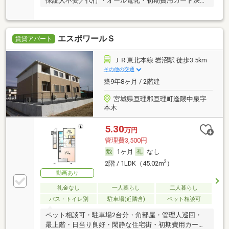
保証人不要／代行 ・オール電化・初期費用カード決済
可
エスポワールＳ
賃貸アパート
ＪＲ東北本線 岩沼駅 徒歩3.5km
その他の交通
築9年8ヶ月 / 2階建
宮城県亘理郡亘理町逢隈中泉字
本木
5.30
万円
管理費3,500円
1ヶ月
なし
2
2階 / 1LDK（45.02m
）
動画あり
礼金なし
一人暮らし
二人暮らし
バス・トイレ別
駐車場(近隣含)
ペット相談可
ペット相談可・駐車場2台分・角部屋・管理人巡回・
最上階・日当り良好・閑静な住宅街・初期費用カード