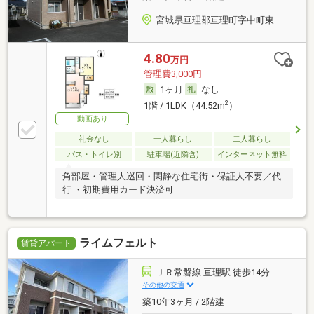
宮城県亘理郡亘理町字中町東
4.80
万円
管理費3,000円
1ヶ月
なし
2
1階 / 1LDK（44.52m
）
動画あり
礼金なし
一人暮らし
二人暮らし
バス・トイレ別
駐車場(近隣含)
インターネット無料
角部屋・管理人巡回・閑静な住宅街・保証人不要／代
行 ・初期費用カード決済可
ライムフェルト
賃貸アパート
ＪＲ常磐線 亘理駅 徒歩14分
その他の交通
築10年3ヶ月 / 2階建