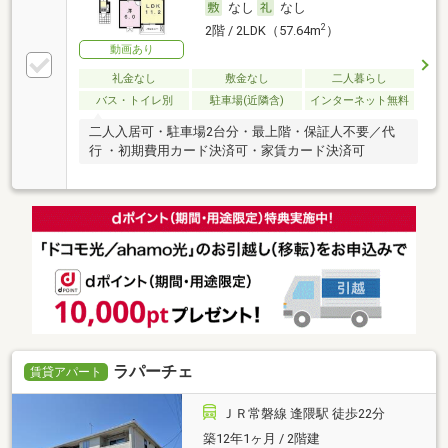
なし
なし
2
2階 / 2LDK（57.64m
）
動画あり
礼金なし
敷金なし
二人暮らし
バス・トイレ別
駐車場(近隣含)
インターネット無料
二人入居可・駐車場2台分・最上階・保証人不要／代
行 ・初期費用カード決済可・家賃カード決済可
ラパーチェ
賃貸アパート
ＪＲ常磐線 逢隈駅 徒歩22分
築12年1ヶ月 / 2階建