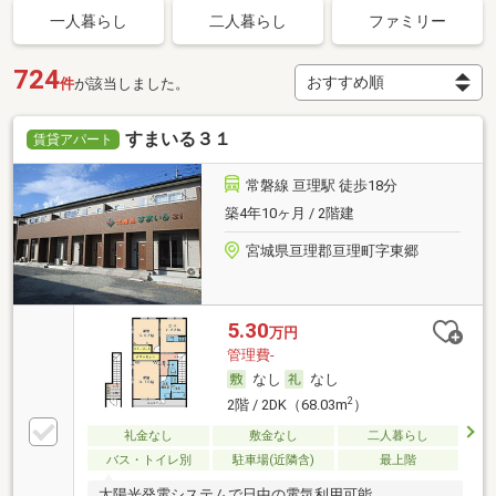
一人暮らし
二人暮らし
ファミリー
724
件
が該当しました。
すまいる３１
賃貸アパート
常磐線 亘理駅 徒歩18分
築4年10ヶ月 / 2階建
宮城県亘理郡亘理町字東郷
5.30
万円
管理費-
なし
なし
2
2階 / 2DK（68.03m
）
礼金なし
敷金なし
二人暮らし
バス・トイレ別
駐車場(近隣含)
最上階
太陽光発電システムで日中の電気利用可能