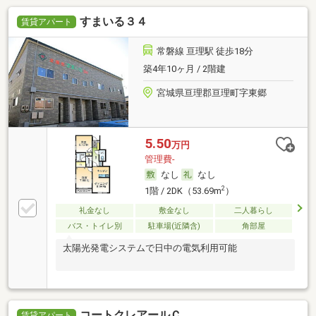
すまいる３４
賃貸アパート
常磐線 亘理駅 徒歩18分
築4年10ヶ月 / 2階建
宮城県亘理郡亘理町字東郷
5.50
万円
管理費-
なし
なし
2
1階 / 2DK（53.69m
）
礼金なし
敷金なし
二人暮らし
バス・トイレ別
駐車場(近隣含)
角部屋
太陽光発電システムで日中の電気利用可能
コートクレアールＣ
賃貸アパート