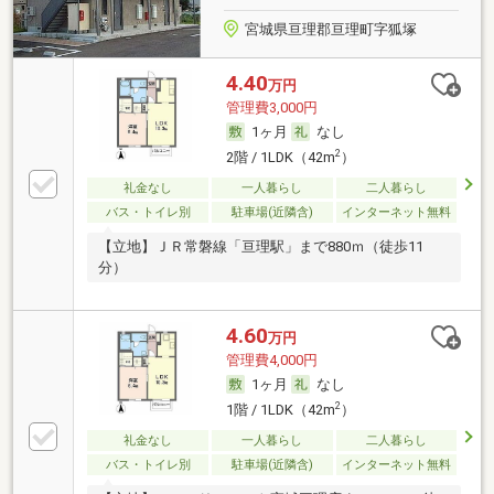
宮城県亘理郡亘理町字狐塚
4.40
万円
管理費3,000円
1ヶ月
なし
2
2階 / 1LDK（42m
）
礼金なし
一人暮らし
二人暮らし
バス・トイレ別
駐車場(近隣含)
インターネット無料
【立地】ＪＲ常磐線「亘理駅」まで880ｍ（徒歩11
分）
4.60
万円
管理費4,000円
1ヶ月
なし
2
1階 / 1LDK（42m
）
礼金なし
一人暮らし
二人暮らし
バス・トイレ別
駐車場(近隣含)
インターネット無料