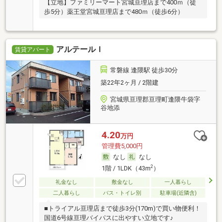
【立地】ファミリーマート宮城亘理店まで400ｍ（徒
歩5分）薬王堂宮城亘理店まで480ｍ（徒歩6分）
アルテールＩ
賃貸アパート
常磐線 逢隈駅 徒歩30分
築22年2ヶ月 / 2階建
宮城県亘理郡亘理町逢隈牛袋字
谷地添
4.20
万円
管理費5,000円
なし
なし
2
1階 / 1LDK（43m
）
礼金なし
敷金なし
一人暮らし
二人暮らし
バス・トイレ別
駐車場(近隣含)
■トライアル亘理店まで徒歩3分(170m)で買い物便利！
国道6号線亘理バイパスに出やすい立地です♪