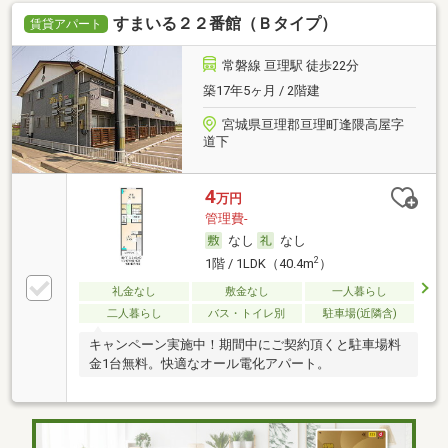
すまいる２２番館（Ｂタイプ）
賃貸アパート
常磐線 亘理駅 徒歩22分
築17年5ヶ月 / 2階建
宮城県亘理郡亘理町逢隈高屋字
道下
4
万円
管理費-
なし
なし
2
1階 / 1LDK（40.4m
）
礼金なし
敷金なし
一人暮らし
二人暮らし
バス・トイレ別
駐車場(近隣含)
キャンペーン実施中！期間中にご契約頂くと駐車場料
金1台無料。快適なオール電化アパート。