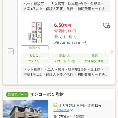
ペット相談可・二人入居可・駐車場2台分・角部屋・
浴室1坪以上・保証人不要／代行 ・初期費用カード決
済可・家賃カード決済可
6.50
万円
管理費2,900円
なし
なし
2
2階 / 3LDK（73.81m
）
動画あり
礼金なし
敷金なし
新築
ファミリー
バス・トイレ別
駐車場(近隣含)
ペット相談可・二人入居可・駐車場2台分・最上階・
浴室1坪以上・保証人不要／代行 ・初期費用カード決
済可・家賃カード決済可
サンコーポ１号館
賃貸アパート
ＪＲ常磐線 亘理駅 徒歩12分
その他の交通
築17年6ヶ月 / 2階建