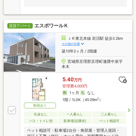
エスポワールＫ
賃貸アパート
ＪＲ東北本線 岩沼駅 徒歩3.2km
その他の交通
築10年2ヶ月 / 2階建
宮城県亘理郡亘理町逢隈中泉字
本木
5.40
万円
管理費4,000円
1ヶ月
なし
2
1階 / 1LDK（45.09m
）
動画あり
礼金なし
一人暮らし
二人暮らし
バス・トイレ別
駐車場(近隣含)
ペット相談可
ペット相談可・駐車場2台分・角部屋・管理人巡回・