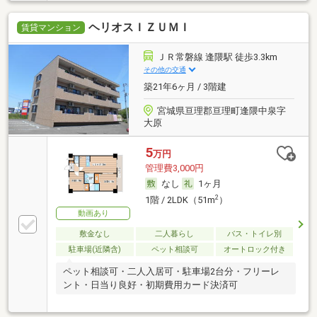
ヘリオスＩＺＵＭＩ
賃貸マンション
ＪＲ常磐線 逢隈駅 徒歩3.3km
その他の交通
築21年6ヶ月 / 3階建
宮城県亘理郡亘理町逢隈中泉字
大原
5
万円
管理費3,000円
なし
1ヶ月
2
1階 / 2LDK（51m
）
動画あり
敷金なし
二人暮らし
バス・トイレ別
駐車場(近隣含)
ペット相談可
オートロック付き
ペット相談可・二人入居可・駐車場2台分・フリーレ
ント・日当り良好・初期費用カード決済可