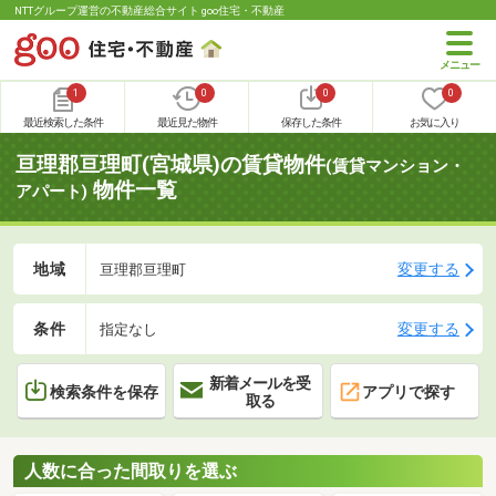
NTTグループ運営の不動産総合サイト goo住宅・不動産
1
0
0
0
最近検索した条件
最近見た物件
保存した条件
お気に入り
亘理郡亘理町(宮城県)の賃貸物件
(賃貸マンション・
物件一覧
アパート)
地域
変更する
亘理郡亘理町
条件
変更する
指定なし
新着メールを受
検索条件を保存
アプリで探す
取る
人数に合った間取りを選ぶ