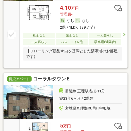
4.10
万円
管理費-
なし
なし
2
2階 / 1LDK（39.7m
）
礼金なし
敷金なし
一人暮らし
二人暮らし
バス・トイレ別
駐車場(近隣含)
【フローリング新品☆白を基調とした清潔感のお部屋
です】
コーラルタウンＥ
賃貸アパート
常磐線 亘理駅 徒歩11分
築23年6ヶ月 / 2階建
宮城県亘理郡亘理町字狐塚
5
万円