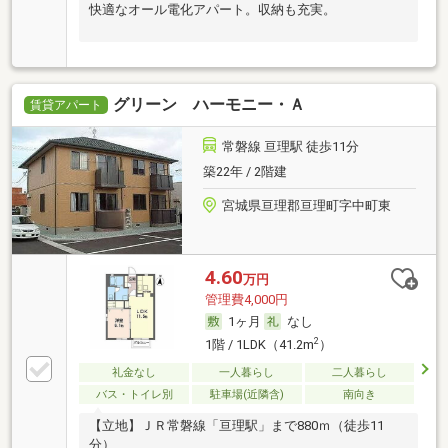
快適なオール電化アパート。収納も充実。
グリーン ハーモニー・Ａ
賃貸アパート
常磐線 亘理駅 徒歩11分
築22年 / 2階建
宮城県亘理郡亘理町字中町東
4.60
万円
管理費4,000円
1ヶ月
なし
2
1階 / 1LDK（41.2m
）
礼金なし
一人暮らし
二人暮らし
バス・トイレ別
駐車場(近隣含)
南向き
【立地】ＪＲ常磐線「亘理駅」まで880ｍ（徒歩11
分）