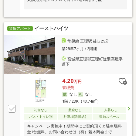
イーストハイツ
賃貸アパート
常磐線 亘理駅 徒歩25分
築28年7ヶ月 / 2階建
宮城県亘理郡亘理町逢隈高屋字
道下
4.20
万円
管理費-
なし
なし
2
1階 / 2DK（43.74m
）
礼金なし
敷金なし
二人暮らし
バス・トイレ別
駐車場(近隣含)
収納スペース
キャンペーン実施中！期間中にご契約頂くと駐車場料
金1台無料。お問い合わせは（有）若木商会まで