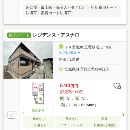
角部屋・最上階・保証人不要／代行 ・初期費用カード
決済可・家賃カード決済可
レジデンス・アスナロ
賃貸アパート
ＪＲ常磐線 亘理駅 徒歩19分
その他の交通
新築 / 2階建
宮城県亘理郡亘理町字江下
5.90
万円
管理費2,900円
なし
なし
2
1階 / 2LDK（61.24m
）
動画あり
礼金なし
敷金なし
新築
二人暮らし
バス・トイレ別
駐車場(近隣含)