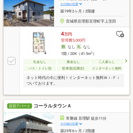
その他の交通
築19年2ヶ月 / 2階建
宮城県亘理郡亘理町字上茨田
4
万円
管理費5,000円
なし
なし
2
1階 / 2DK（41.5m
）
礼金なし
敷金なし
二人暮らし
バス・トイレ別
駐車場(近隣含)
インターネット無料
ネット時代の今に便利！インターネット無料Ｗｉ-Ｆｉ
ついております。
コーラルタウンＡ
賃貸アパート
常磐線 亘理駅 徒歩11分
その他の交通
築23年6ヶ月 / 2階建