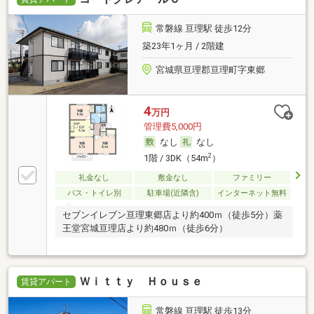
常磐線 亘理駅 徒歩12分
築23年1ヶ月 / 2階建
宮城県亘理郡亘理町字東郷
4
万円
管理費5,000円
なし
なし
2
1階 / 3DK（54m
）
礼金なし
敷金なし
ファミリー
バス・トイレ別
駐車場(近隣含)
インターネット無料
セブンイレブン亘理東郷店より約400ｍ（徒歩5分）薬
王堂宮城亘理店より約480ｍ（徒歩6分）
Ｗｉｔｔｙ Ｈｏｕｓｅ
賃貸アパート
常磐線 亘理駅 徒歩13分