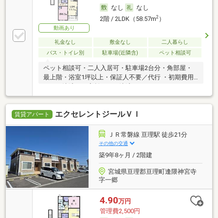
なし
なし
2
2階 / 2LDK（58.57m
）
動画あり
礼金なし
敷金なし
二人暮らし
バス・トイレ別
駐車場(近隣含)
ペット相談可
ペット相談可・二人入居可・駐車場2台分・角部屋・
最上階・浴室1坪以上・保証人不要／代行 ・初期費用
カード決済可・家賃カード決済可
エクセレントジールＶＩ
賃貸アパート
ＪＲ常磐線 亘理駅 徒歩21分
その他の交通
築9年8ヶ月 / 2階建
宮城県亘理郡亘理町逢隈神宮寺
字一郷
4.90
万円
管理費2,500円