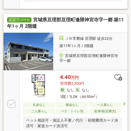
決済可
宮城県亘理郡亘理町逢隈神宮寺字一郷 築11
賃貸アパート
年1ヶ月 2階建
ＪＲ常磐線 亘理駅 徒歩22分
築11年1ヶ月 / 2階建
宮城県亘理郡亘理町逢隈神宮寺
字一郷
4.40
万円
管理費2,300円
なし
なし
2
1階 / 1LDK（44.93m
）
礼金なし
敷金なし
一人暮らし
二人暮らし
バス・トイレ別
駐車場(近隣含)
ペット相談可・保証人不要／代行 ・初期費用カード決
済可・家賃カード決済可