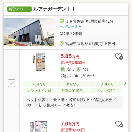
ルアナガーデンＩＩ
賃貸アパート
ＪＲ常磐線 亘理駅 徒歩12分
その他の交通
築2年 / 2階建
宮城県亘理郡亘理町字上茨田
5.85
万円
管理費3,500円
なし
なし
2
2階 / 2LDK（58.6m
）
礼金なし
敷金なし
二人暮らし
バス・トイレ別
駐車場(近隣含)
ペット相談可
ペット相談可・最上階・浴室1坪以上・保証人不要／
代行 ・初期費用カード決済可
7.05
万円
管理費3,500円