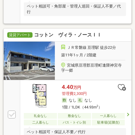
ペット相談可・角部屋・管理人巡回・保証人不要／代
行
コットン ヴィラ・ノースＩＩ
賃貸アパート
ＪＲ常磐線 亘理駅 徒歩22分
築11年1ヶ月 / 2階建
宮城県亘理郡亘理町逢隈神宮寺
字一郷
4.40
万円
管理費2,300円
なし
なし
2
1階 / 1LDK（44.93m
）
礼金なし
敷金なし
一人暮らし
二人暮らし
バス・トイレ別
駐車場(近隣含)
ペット相談可・保証人不要／代行