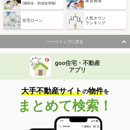
家賃相場
(補助金・助成金情報)
人気タウン
住宅ローン
ランキング
ページトップに戻る
goo住宅・不動産
アプリ
大手不動産サイト
物件
の
を
まとめて検索！