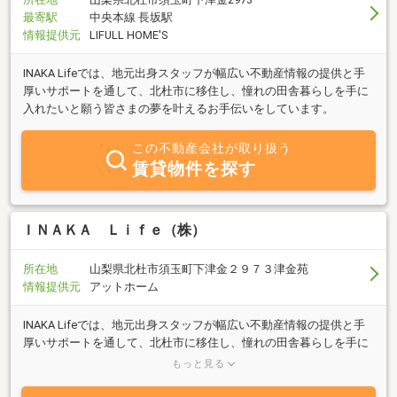
最寄駅
中央本線 長坂駅
情報提供元
LIFULL HOME'S
INAKA Lifeでは、地元出身スタッフが幅広い不動産情報の提供と手
厚いサポートを通して、北杜市に移住し、憧れの田舎暮らしを手に
入れたいと願う皆さまの夢を叶えるお手伝いをしています。
この不動産会社が取り扱う
賃貸物件を探す
ＩＮＡＫＡ Ｌｉｆｅ（株）
所在地
山梨県北杜市須玉町下津金２９７３津金苑
情報提供元
アットホーム
INAKA Lifeでは、地元出身スタッフが幅広い不動産情報の提供と手
厚いサポートを通して、北杜市に移住し、憧れの田舎暮らしを手に
入れたいと願う皆さまの夢を叶えるお手伝いをしています。私たち
もっと見る
と一緒に、心地よい田舎ライフへの一歩を踏み出してみませんか？
北杜市で、あなたが夢見る生活が待っています。