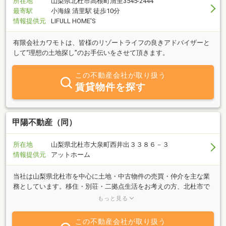
所在地
山梨県北杜市高根町清里3545-2444
最寄駅
小海線 清里駅 徒歩10分
情報提供元
LIFULL HOME'S
有限会社カワモトは、皆様のリゾートライフの良きアドバイザーと
して“理想の土地探し”のお手伝いをさせて頂きます。
この不動産会社が取り扱う
賃貸物件を探す
甲陽不動産（同）
所在地
山梨県北杜市大泉町西井出３３８６－３
情報提供元
アットホーム
当社は山梨県北杜市を中心に土地・中古物件の売買・仲介を主な業
務としています。移住・別荘・二拠点生活をお考えの方、北杜市で
実現したい夢をお持ちの方、ぜひお気軽にご連絡ください。2006年
もっと見る
に個人事業として開業し、2020年3月法人化を行ないました。お客
様にはどうぞご安心頂き、売却も購入もお任せ頂きたいと存じま
この不動産会社が取り扱う