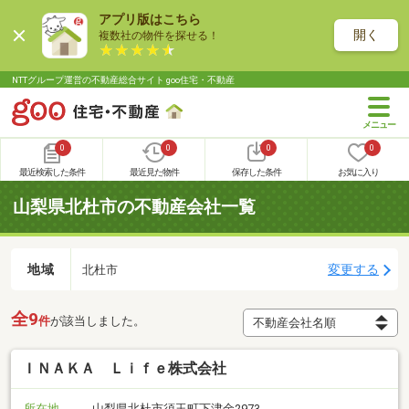
アプリ版はこちら
開く
複数社の物件を探せる！
NTTグループ運営の不動産総合サイト goo住宅・不動産
0
0
0
0
最近検索した条件
最近見た物件
保存した条件
お気に入り
山梨県北杜市の不動産会社一覧
地域
変更する
北杜市
全9
件
が該当しました。
ＩＮＡＫＡ Ｌｉｆｅ株式会社
所在地
山梨県北杜市須玉町下津金2973