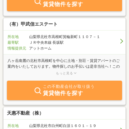
す。弊社ホームページにはより豊富な画像や情報を掲載していま
賃貸物件を探す
す。画面右→ にございます 「ホームページ」 をクリック頂き
是非ご覧ください。
（有）甲武信エステート
所在地
山梨県北杜市高根町箕輪新町１１０７－１
最寄駅
ＪＲ中央本線 長坂駅
情報提供元
アットホーム
八ヶ岳南麓の北杜市高根町を中心に土地・別荘・賃貸アパートのご
案内をいたしております。物件探しのお手伝いは是非当社へ！この
ページの右側に弊社ホームページへのリンクボタンがあります！是
もっと見る
非そちらもご覧ください！お気に入り登録もよろしくお願いしま
す！
この不動産会社が取り扱う
賃貸物件を探す
天惠不動産（株）
所在地
山梨県北杜市白州町白須１６０１－１９