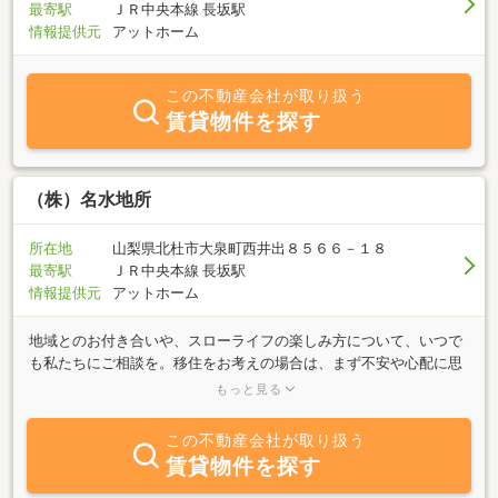
最寄駅
ＪＲ中央本線 長坂駅
情報提供元
アットホーム
この不動産会社が取り扱う
賃貸物件を探す
（株）名水地所
所在地
山梨県北杜市大泉町西井出８５６６－１８
最寄駅
ＪＲ中央本線 長坂駅
情報提供元
アットホーム
地域とのお付き合いや、スローライフの楽しみ方について、いつで
も私たちにご相談を。移住をお考えの場合は、まず不安や心配に思
うことは地域の方とのお付き合いの事だと思います。近隣とのお付
もっと見る
き合いは、都会とは全く違います。私達が提案するお付合いの仕方
は、地域の皆様との交流も楽しみながら暮らして頂くという事で
この不動産会社が取り扱う
す。この地域では、近隣の方とのお付き合いは当たり前のことで、
賃貸物件を探す
移住者の方でも暖かく迎え入れて下さいます。また親しんできます
と、山のことや里のこと等、色々な情報を教えていただいたり、困