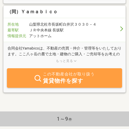
ったときには親身に相談にのっても下さいます。旬な高原野菜や山
菜の差し入れをいただいたり、都会では味わうことのできない新鮮
（同）Ｙａｍａｂｉｃｏ
な暮らしがたくさんある為、人と共生するロハスな暮らしがきっと
みつかることと思います。別荘の方の場合には、あまり交流する機
所在地
山梨県北杜市長坂町白井沢３０３０－４
会が無いですが、上記の様な交流をしている方もたくさんいらっし
最寄駅
ＪＲ中央本線 長坂駅
ゃいます。近隣ともお付き合いもきっと楽しむの一つになることと
情報提供元
アットホーム
思います。
合同会社Yamabicoは、不動産の売買・仲介・管理等をいたしており
ます。ここ八ヶ岳の麓で土地・建物のご購入・ご売却等をお考えの
方、何なりとご相談くださいませ 皆様のご要望にお応えすべく、よ
もっと見る
り良いご提案をさせていただきます。八ヶ岳に移住してまいりまし
て30年が経ちました、長年建築に携わっていた経験を活かしまし
この不動産会社が取り扱う
て 土地・建物のことで 「この土地での暮らしぶりや家の建て方
賃貸物件を探す
のイメージが出来ない」とか・・・、「リフォームが可能なの
か？」「費用はどの程度か？」 「修繕は必要なのか？」これ以外
にもどうぞご相談くださいませ。
1～9
件