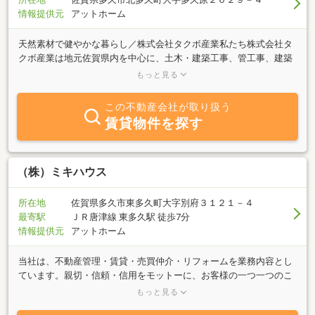
情報提供元
アットホーム
天然素材で健やかな暮らし／株式会社タクボ産業私たち株式会社タ
クボ産業は地元佐賀県内を中心に、土木・建築工事、管工事、建築
資材の販売から不動産まで幅広く取り扱っております。お客様の
もっと見る
様々なニーズに合わせてトータルサポートいたします。また弊社は
天然素材にこだわっております。皆様の健やかで豊かなライフスタ
この不動産会社が取り扱う
イルのご提案を株式会社タクボ産業がいたします！お問い合わせ等
賃貸物件を探す
はお気軽に。お電話か当サイトのお問い合わせフォームにて承りま
す！
（株）ミキハウス
所在地
佐賀県多久市東多久町大字別府３１２１－４
最寄駅
ＪＲ唐津線 東多久駅 徒歩7分
情報提供元
アットホーム
当社は、不動産管理・賃貸・売買仲介・リフォームを業務内容とし
ています。親切・信頼・信用をモットーに、お客様の一つ一つのこ
だわりを満たす物件を、ご紹介させて頂きます。何でもお気軽にお
もっと見る
問い合せ下さい。従業員一同、心よりお待ちしております。