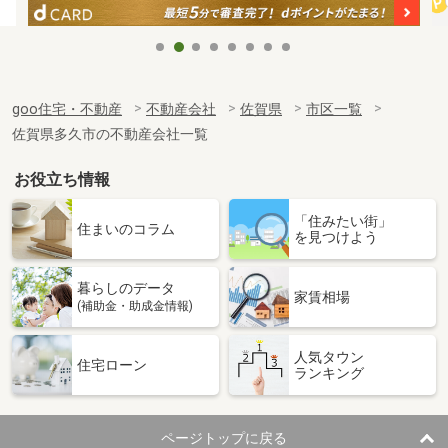
goo住宅・不動産
不動産会社
佐賀県
市区一覧
佐賀県多久市の不動産会社一覧
お役立ち情報
「住みたい街」
住まいのコラム
を見つけよう
暮らしのデータ
家賃相場
(補助金・助成金情報)
人気タウン
住宅ローン
ランキング
ページトップに戻る