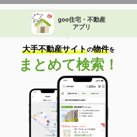
goo住宅・不動産
アプリ
大手不動産サイト
物件
の
を
まとめて検索！