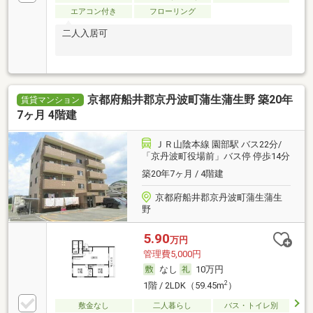
エアコン付き
フローリング
二人入居可
京都府船井郡京丹波町蒲生蒲生野 築20年
賃貸マンション
7ヶ月 4階建
ＪＲ山陰本線 園部駅 バス22分/
「京丹波町役場前」バス停 停歩14分
築20年7ヶ月 / 4階建
京都府船井郡京丹波町蒲生蒲生
野
5.90
万円
管理費5,000円
なし
10万円
2
1階 / 2LDK（59.45m
）
敷金なし
二人暮らし
バス・トイレ別