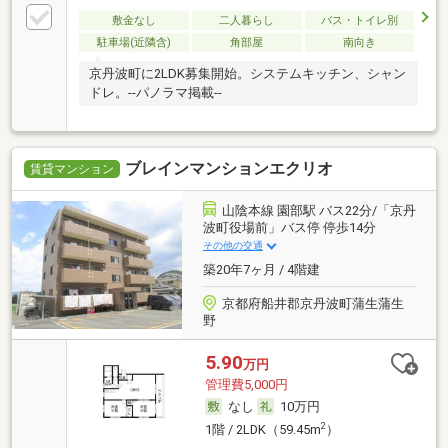
敷金なし
二人暮らし
バス・トイレ別
駐車場(近隣含)
角部屋
南向き
京丹波町に2LDK募集開始。システムキッチン、シャン
ドレ。--パノラマ掲載--
ブレインマンションエクリオ
賃貸マンション
山陰本線 園部駅 バス22分/「京丹
波町役場前」バス停 停歩14分
その他の交通
築20年7ヶ月 / 4階建
京都府船井郡京丹波町蒲生蒲生
野
5.90
万円
管理費5,000円
なし
10万円
2
1階 / 2LDK（59.45m
）