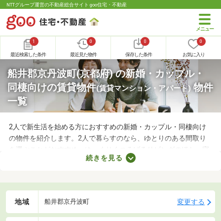
NTTグループ運営の不動産総合サイト goo住宅・不動産
1
0
0
0
最近検索した条件
最近見た物件
保存した条件
お気に入り
船井郡京丹波町(京都府) の新婚・カップル・
同棲向けの賃貸物件
物件
(賃貸マンション・アパート)
一覧
2人で新生活を始める方におすすめの新婚・カップル・同棲向け
の物件を紹介します。2人で暮らすのなら、ゆとりのある間取り
を選ぶことがおすすめ。ゆっくりくつろげるリビングのほか、寝
続きを見る
室や収納スペースを確保できる物件を選べば、長く快適に暮らせ
るでしょう。物件別に備える設備が異なるので、間取りとあわせ
てチェックしてみてくださいね。
地域
変更する
船井郡京丹波町