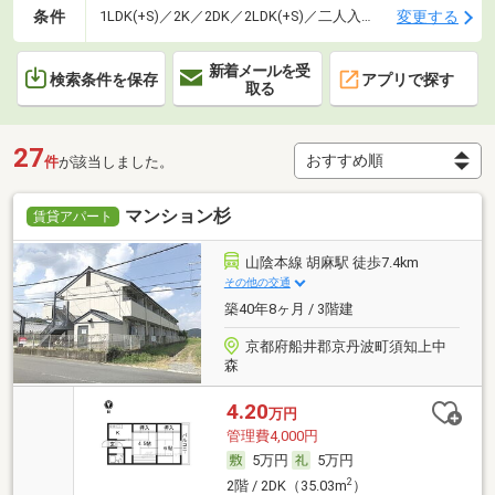
条件
変更する
1LDK(+S)／2K／2DK／2LDK(+S)／二人入居可
新着メールを受
検索条件を保存
アプリで探す
取る
27
件
が該当しました。
マンション杉
賃貸アパート
山陰本線 胡麻駅 徒歩7.4km
その他の交通
築40年8ヶ月 / 3階建
京都府船井郡京丹波町須知上中
森
4.20
万円
管理費4,000円
5万円
5万円
2
2階 / 2DK（35.03m
）