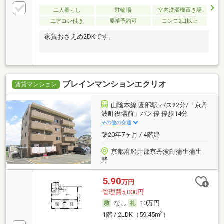
二人暮らし
駐輪場
室内洗濯機置き場
エアコン付き
見学予約可
コンロ2口以上
家賃おさえめ2DKです。
ブレインマンションエクリオ
賃貸マンション
山陰本線 園部駅 バス22分/「京丹
波町役場前」バス停 停歩14分
その他の交通
築20年7ヶ月 / 4階建
京都府船井郡京丹波町蒲生蒲生
野
5.90
万円
管理費5,000円
なし
10万円
2
1階 / 2LDK（59.45m
）