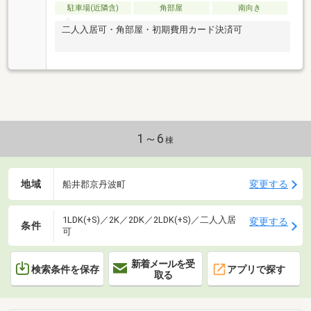
駐車場(近隣含)
角部屋
南向き
二人入居可・角部屋・初期費用カード決済可
1～6
棟
地域
変更する
船井郡京丹波町
1LDK(+S)／2K／2DK／2LDK(+S)／二人入居
変更する
条件
可
新着メールを受
検索条件を保存
アプリで探す
取る