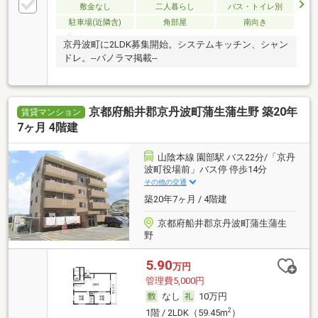
敷金なし
二人暮らし
バス・トイレ別
駐車場(近隣含)
角部屋
南向き
京丹波町に2LDK募集開始。システムキッチン、シャン
ドレ。--パノラマ掲載--
京都府船井郡京丹波町蒲生蒲生野 築20年
賃貸マンション
7ヶ月 4階建
山陰本線 園部駅 バス22分/「京丹
波町役場前」バス停 停歩14分
その他の交通
築20年7ヶ月 / 4階建
京都府船井郡京丹波町蒲生蒲生
野
5.90
万円
管理費5,000円
なし
10万円
2
1階 / 2LDK（59.45m
）