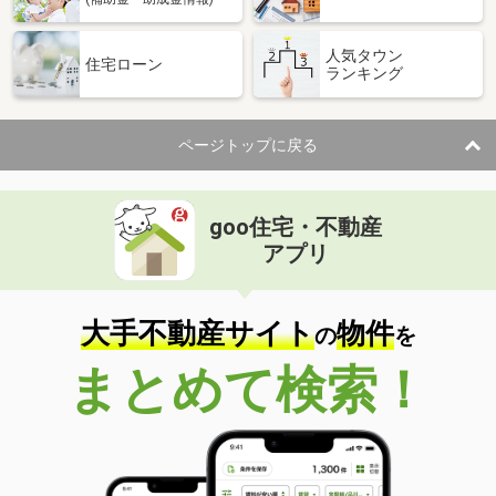
人気タウン
住宅ローン
ランキング
ページトップに戻る
goo住宅・不動産
アプリ
大手不動産サイト
物件
の
を
まとめて検索！