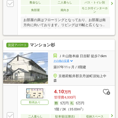
敷金なし
二人暮らし
バス・トイレ別
モニタ付インターホ
角部屋
南向き
ン
お部屋の床はフローリングとなっており、お部屋は南
方向に向いております。リビングは15帖と広くなって
おります。各部屋に収納スペースがあります。周辺に
はファミリーマート 京丹波蒲生店があり便利です。
マンション杉
賃貸アパート
ＪＲ山陰本線 日吉駅 徒歩7.6km
その他の交通
築37年11ヶ月 / 3階建
京都府船井郡京丹波町須知上中
森
4.10
万円
管理費4,000円
動画あり
5万円
5万円
2
1階 / 2K（35.03m
）
二人暮らし
駐車場(近隣含)
収納スペース