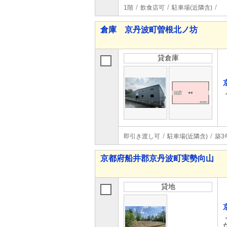
1階
飲食店可
駐車場(近隣含)
倉庫 京丹波町曽根北ノ坊
貸倉庫
即引き渡し可
駐車場(近隣含)
築3
京都府船井郡京丹波町実勢向山
貸地