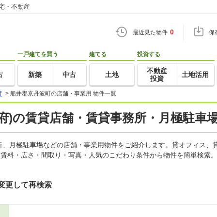
住宅・不動産
0
最近見た物件
保
一戸建てを買う
建てる
投資する
不動産
古
新築
中古
土地
土地活用
投資
府
>
船井郡京丹波町の店舗・事業用 物件一覧
府)の賃貸店舗・賃貸事務所・月極駐車場
所、月極駐車場などの店舗・事業用物件をご紹介します。貸オフィス、
。賃料・広さ・間取り・写真・人気のこだわり条件から物件を簡単検索。
変更して再検索