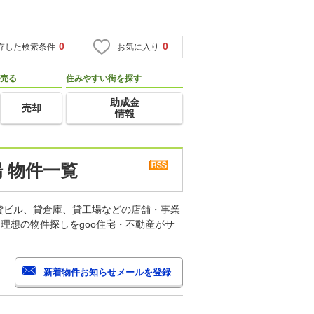
0
0
存した検索条件
お気に入り
売る
住みやすい街を探す
助成金
売却
情報
 物件一覧
貸ビル、貸倉庫、貸工場などの店舗・事業
理想の物件探しをgoo住宅・不動産がサ