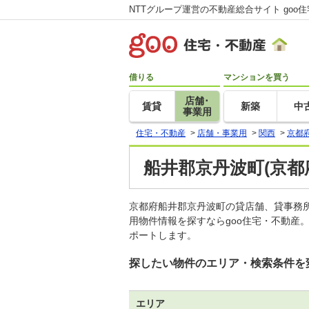
NTTグループ運営の不動産総合サイト goo
借りる
マンションを買う
店舗･
賃貸
新築
中
事業用
住宅・不動産
>
店舗・事業用
>
関西
>
京都
船井郡京丹波町(京都
京都府船井郡京丹波町の貸店舗、貸事務
用物件情報を探すならgoo住宅・不動産
ポートします。
探したい物件のエリア・検索条件を
エリア