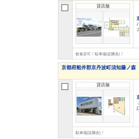
貸店舗
飲食店可
駐車場(近隣含)
京都府船井郡京丹波町須知藤ノ森
貸店舗
駐車場(近隣含)