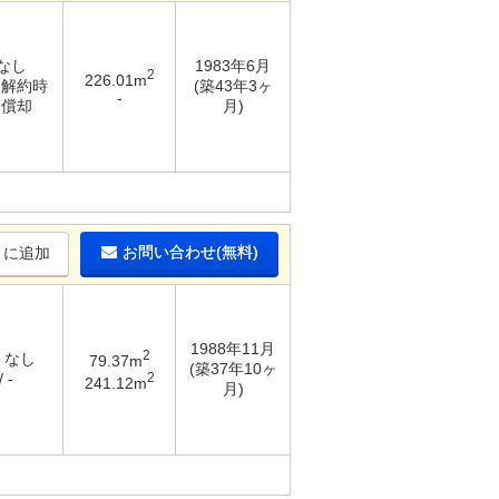
 なし
1983年6月
2
226.01m
/ 解約時
(築43年3ヶ
-
％償却
月)
お問い合わせ(無料)
りに追加
1988年11月
2
/ なし
79.37m
(築37年10ヶ
2
 -
241.12m
月)