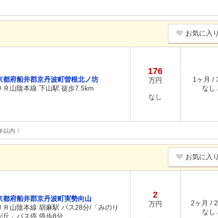
お気に入
176
京都府船井郡京丹波町曽根北ノ坊
1ヶ月 /
万円
ＪＲ山陰本線 下山駅 徒歩7.5km
なし /
なし
年以内
お気に入
2
京都府船井郡京丹波町実勢向山
2ヶ月 / 
万円
ＪＲ山陰本線 胡麻駅 バス28分/「みのり
なし /
が丘」バス停 停歩8分