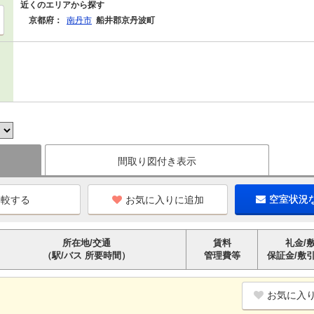
近くのエリアから探す
京都府：
南丹市
船井郡京丹波町
間取り図付き表示
お気に入りに追加
空室状況
所在地/交通
賃料
礼金/
（駅/バス 所要時間）
管理費等
保証金/敷
お気に入