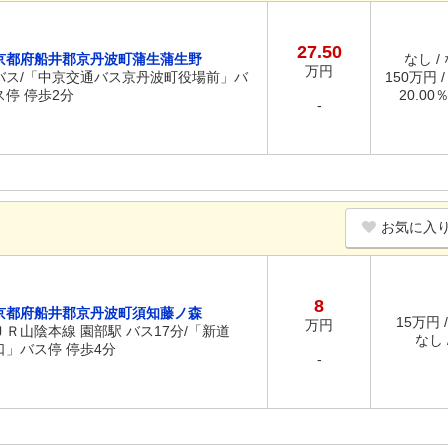
27.50
京都府船井郡京丹波町蒲生蒲生野
なし /
万円
バス/「中京交通バス京丹波町役場前」バ
150万円 
ス停 停歩2分
20.00
-
お気に入
8
京都府船井郡京丹波町須知藤ノ森
15万円 
万円
ＪＲ山陰本線 園部駅 バス17分/「新道
なし /
口」バス停 停歩4分
-