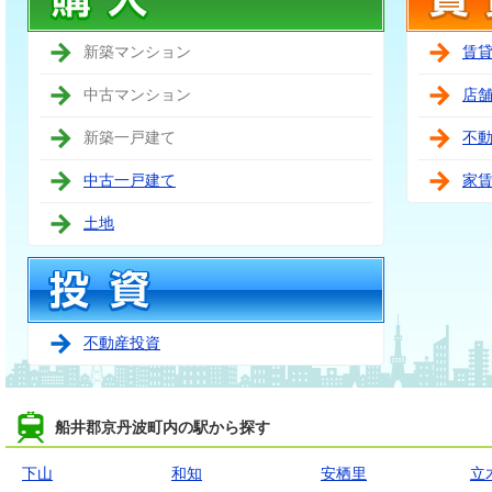
新築マンション
賃
中古マンション
店
新築一戸建て
不
中古一戸建て
家
土地
不動産投資
船井郡京丹波町内の駅から探す
下山
和知
安栖里
立