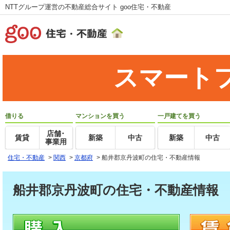
NTTグループ運営の不動産総合サイト goo住宅・不動産
スマート
借りる
マンションを買う
一戸建てを買う
店舗･
賃貸
新築
中古
新築
中古
事業用
住宅・不動産
>
関西
>
京都府
>
船井郡京丹波町の住宅・不動産情報
船井郡京丹波町の住宅・不動産情報