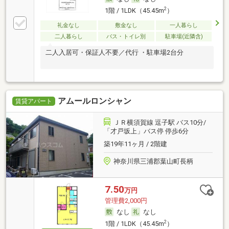
2
1階 / 1LDK（45.45m
）
礼金なし
敷金なし
一人暮らし
二人暮らし
バス・トイレ別
駐車場(近隣含)
二人入居可・保証人不要／代行 ・駐車場2台分
アムールロンシャン
賃貸アパート
ＪＲ横須賀線 逗子駅 バス10分/
「才戸坂上」バス停 停歩6分
築19年11ヶ月 / 2階建
神奈川県三浦郡葉山町長柄
7.50
万円
管理費2,000円
なし
なし
2
1階 / 1LDK（45.45m
）