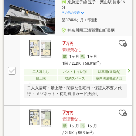
京急逗子線 逗子・葉山駅 徒歩36
分
その他の交通
築37年6ヶ月 / 2階建
神奈川県三浦郡葉山町長柄
7
万円
管理費なし
1ヶ月
1ヶ月
2
1階 / 2LDK（58.91m
）
二人暮らし
バス・トイレ別
駐車場(近隣含)
最上階
収納スペース
室内洗濯機置き場
二人入居可・最上階・閑静な住宅街・保証人不要／代
行 ・メゾネット・初期費用カード決済可
7
万円
管理費なし
1ヶ月
1ヶ月
2
/ 2LDK（58.91m
）