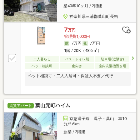
築40年10ヶ月 / 2階建
神奈川県三浦郡葉山町長柄
7
万円
管理費1,000円
7万円
7万円
2
1階 / 2DK（48.6m
）
二人暮らし
バス・トイレ別
駐車場(近隣含)
ペット相談可
南向き
室内洗濯機置き場
ペット相談可・二人入居可・保証人不要／代行
葉山元町ハイム
賃貸アパート
京急逗子線 逗子・葉山 車10
分/2.6km
新築 / 2階建