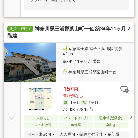
神奈川県三浦郡葉山町一色 築34年11ヶ月 2
賃貸一戸建て
階建
京急逗子線 逗子・葉山駅 徒歩
4.3km
築34年11ヶ月 / 2階建
神奈川県三浦郡葉山町一色
15
万円
管理費なし
1ヶ月
1ヶ月
2
/ 2LDK（78.1m
）
二人暮らし
バス・トイレ別
駐車場(近隣含)
ペット相談可
角部屋
南向き
ペット相談可・二人入居可・閑静な住宅街・角部屋