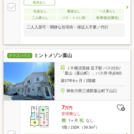
動画あり
礼金なし
敷金なし
一人暮らし
二人暮らし
バス・トイレ別
駐車場(近隣含)
二人入居可・閑静な住宅街・保証人不要／代行
ミントメゾン葉山
テラスハウス
ＪＲ横須賀線 逗子駅 バス22分/
「葉山（葉山町）」バス停 停歩8分
築37年6ヶ月 / 2階建
神奈川県三浦郡葉山町下山口
7
万円
管理費なし
1ヶ月
なし
2
1階 / 2SDK（59.5m
）