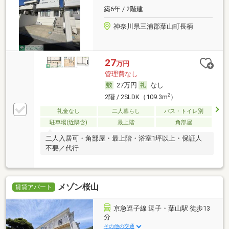
築6年 / 2階建
神奈川県三浦郡葉山町長柄
27
万円
管理費なし
27万円
なし
2
2階 / 2SLDK（109.3m
）
礼金なし
二人暮らし
バス・トイレ別
駐車場(近隣含)
最上階
角部屋
二人入居可・角部屋・最上階・浴室1坪以上・保証人
不要／代行
メゾン桜山
賃貸アパート
京急逗子線 逗子・葉山駅 徒歩13
分
その他の交通