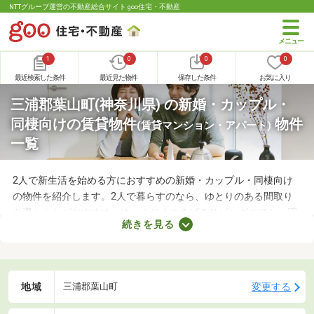
NTTグループ運営の不動産総合サイト goo住宅・不動産
1
0
0
0
最近検索した条件
最近見た物件
保存した条件
お気に入り
三浦郡葉山町(神奈川県) の新婚・カップル・
同棲向けの賃貸物件
物件
(賃貸マンション・アパート)
一覧
2人で新生活を始める方におすすめの新婚・カップル・同棲向け
の物件を紹介します。2人で暮らすのなら、ゆとりのある間取り
を選ぶことがおすすめ。ゆっくりくつろげるリビングのほか、寝
続きを見る
室や収納スペースを確保できる物件を選べば、長く快適に暮らせ
るでしょう。物件別に備える設備が異なるので、間取りとあわせ
てチェックしてみてくださいね。
地域
変更する
三浦郡葉山町