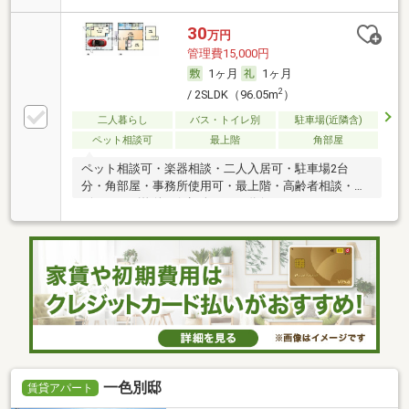
30
万円
管理費15,000円
1ヶ月
1ヶ月
2
/ 2SLDK（96.05m
）
二人暮らし
バス・トイレ別
駐車場(近隣含)
ペット相談可
最上階
角部屋
ペット相談可・楽器相談・二人入居可・駐車場2台
分・角部屋・事務所使用可・最上階・高齢者相談・デ
ザイナーズ物件・保証人不要／代行
一色別邸
賃貸アパート