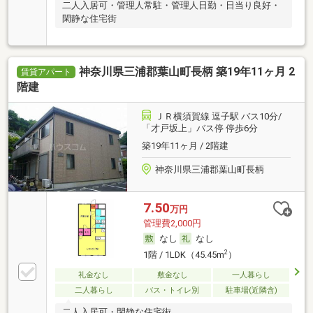
二人入居可・管理人常駐・管理人日勤・日当り良好・
閑静な住宅街
神奈川県三浦郡葉山町長柄 築19年11ヶ月 2
賃貸アパート
階建
ＪＲ横須賀線 逗子駅 バス10分/
「才戸坂上」バス停 停歩6分
築19年11ヶ月 / 2階建
神奈川県三浦郡葉山町長柄
7.50
万円
管理費2,000円
なし
なし
2
1階 / 1LDK（45.45m
）
礼金なし
敷金なし
一人暮らし
二人暮らし
バス・トイレ別
駐車場(近隣含)
二人入居可・閑静な住宅街