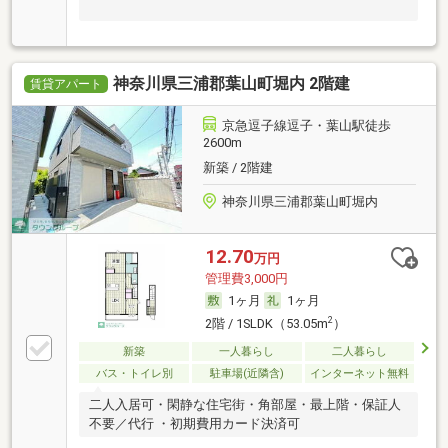
神奈川県三浦郡葉山町堀内 2階建
賃貸アパート
京急逗子線逗子・葉山駅徒歩
2600m
新築 / 2階建
神奈川県三浦郡葉山町堀内
12.70
万円
管理費3,000円
1ヶ月
1ヶ月
2
2階 / 1SLDK（53.05m
）
新築
一人暮らし
二人暮らし
バス・トイレ別
駐車場(近隣含)
インターネット無料
二人入居可・閑静な住宅街・角部屋・最上階・保証人
不要／代行 ・初期費用カード決済可