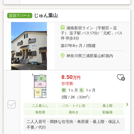
じゅん葉山
賃貸アパート
湘南新宿ライン（宇都宮～逗
子） 逗子駅 バス17分/「元町」バス
停 停歩3分
築37年8ヶ月 / 2階建
神奈川県三浦郡葉山町堀内
8.50
万円
管理費-
1ヶ月
1ヶ月
2
2階 / 2K（32m
）
二人暮らし
バス・トイレ別
最上階
角部屋
南向き
駐輪場
二人入居可・閑静な住宅街・角部屋・最上階・保証人
不要／代行