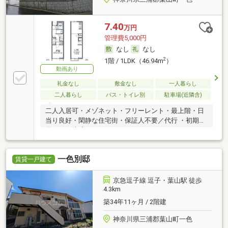
7.40
万円
管理費5,000円
なし
なし
2
1階 / 1LDK（46.94m
）
動画あり
礼金なし
敷金なし
一人暮らし
二人暮らし
バス・トイレ別
駐車場(近隣含)
二人入居可・メゾネット・フリーレント・最上階・日
当り良好・閑静な住宅街・保証人不要／代行 ・初期費
用カード決済可
一色別邸
賃貸一戸建て
京急逗子線 逗子・葉山駅 徒歩
4.3km
築34年11ヶ月 / 2階建
神奈川県三浦郡葉山町一色