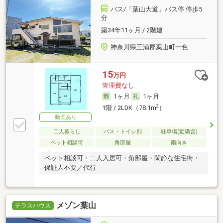
バス/「葉山大道」バス停 停歩5
分
築34年11ヶ月 / 2階建
神奈川県三浦郡葉山町一色
15
万円
管理費なし
1ヶ月
1ヶ月
2
1階 / 2LDK（78.1m
）
動画あり
二人暮らし
バス・トイレ別
駐車場(近隣含)
ペット相談可
角部屋
南向き
ペット相談可・二人入居可・角部屋・閑静な住宅街・
保証人不要／代行
メゾン葉山
テラスハウス