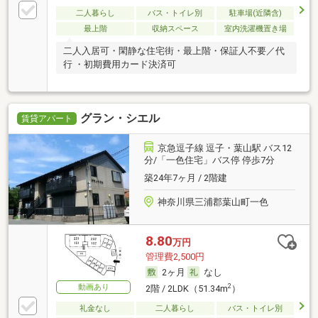
二人暮らし
バス・トイレ別
駐車場(近隣含)
最上階
収納スペース
室内洗濯機置き場
二人入居可・閑静な住宅街・最上階・保証人不要／代
行 ・初期費用カード決済可
グラン・シエル
賃貸アパート
京急逗子線 逗子・葉山駅 バス12
分/「一色住宅」バス停 停歩7分
築24年7ヶ月 / 2階建
神奈川県三浦郡葉山町一色
8.80
万円
管理費2,500円
2ヶ月
なし
動画あり
2
2階 / 2LDK（51.34m
）
礼金なし
二人暮らし
バス・トイレ別