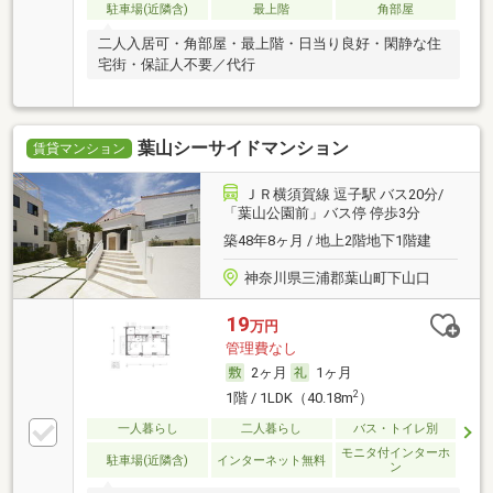
駐車場(近隣含)
最上階
角部屋
二人入居可・角部屋・最上階・日当り良好・閑静な住
宅街・保証人不要／代行
葉山シーサイドマンション
賃貸マンション
ＪＲ横須賀線 逗子駅 バス20分/
「葉山公園前」バス停 停歩3分
築48年8ヶ月 / 地上2階地下1階建
神奈川県三浦郡葉山町下山口
19
万円
管理費なし
2ヶ月
1ヶ月
2
1階 / 1LDK（40.18m
）
一人暮らし
二人暮らし
バス・トイレ別
モニタ付インターホ
駐車場(近隣含)
インターネット無料
ン