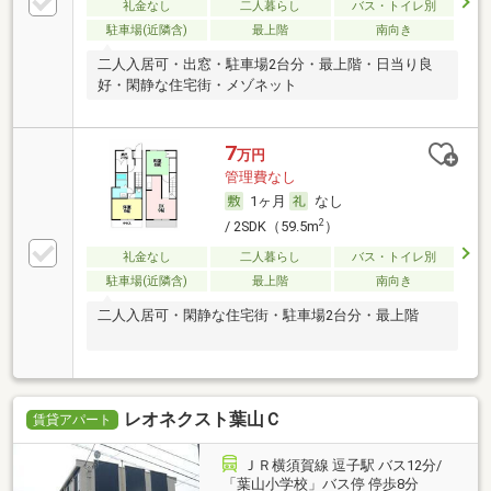
礼金なし
二人暮らし
バス・トイレ別
駐車場(近隣含)
最上階
南向き
二人入居可・出窓・駐車場2台分・最上階・日当り良
好・閑静な住宅街・メゾネット
7
万円
管理費なし
1ヶ月
なし
2
/ 2SDK（59.5m
）
礼金なし
二人暮らし
バス・トイレ別
駐車場(近隣含)
最上階
南向き
二人入居可・閑静な住宅街・駐車場2台分・最上階
レオネクスト葉山Ｃ
賃貸アパート
ＪＲ横須賀線 逗子駅 バス12分/
「葉山小学校」バス停 停歩8分