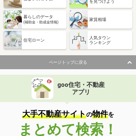
を見つけよう
暮らしのデータ
家賃相場
(補助金・助成金情報)
人気タウン
住宅ローン
ランキング
ページトップに戻る
goo住宅・不動産
アプリ
大手不動産サイト
物件
の
を
まとめて検索！