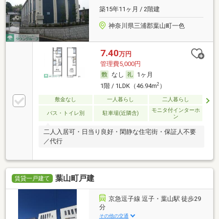
築15年11ヶ月 / 2階建
神奈川県三浦郡葉山町一色
7.40
万円
管理費5,000円
なし
1ヶ月
2
1階 / 1LDK（46.94m
）
敷金なし
一人暮らし
二人暮らし
モニタ付インターホ
バス・トイレ別
駐車場(近隣含)
ン
二人入居可・日当り良好・閑静な住宅街・保証人不要
／代行
葉山町戸建
賃貸一戸建て
京急逗子線 逗子・葉山駅 徒歩29
分
その他の交通