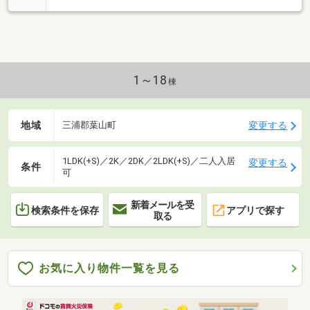
1～18
棟
地域
変更する
三浦郡葉山町
1LDK(+S)／2K／2DK／2LDK(+S)／二人入居
変更する
条件
可
新着メールを受
検索条件を保存
アプリで探す
取る
お気に入り物件一覧を見る