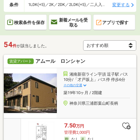
条件
変更する
1LDK(+S)／2K／2DK／2LDK(+S)／二人入居可
新着メールを受
検索条件を保存
アプリで探す
取る
54
件
が該当しました。
アムール ロンシャン
賃貸アパート
湘南新宿ライン宇須 逗子駅 バス
10分/「才戸坂上」バス停 停歩6分
その他の交通
築19年10ヶ月 / 2階建
神奈川県三浦郡葉山町長柄
7.50
万円
管理費2,000円
なし
なし