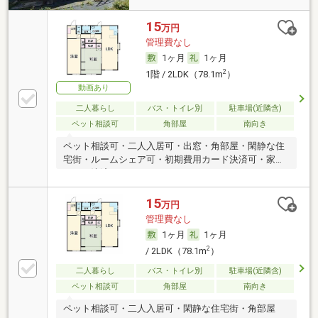
15
万円
管理費なし
1ヶ月
1ヶ月
2
1階 / 2LDK（78.1m
）
動画あり
二人暮らし
バス・トイレ別
駐車場(近隣含)
ペット相談可
角部屋
南向き
ペット相談可・二人入居可・出窓・角部屋・閑静な住
宅街・ルームシェア可・初期費用カード決済可・家賃
カード決済可
15
万円
管理費なし
1ヶ月
1ヶ月
2
/ 2LDK（78.1m
）
二人暮らし
バス・トイレ別
駐車場(近隣含)
ペット相談可
角部屋
南向き
ペット相談可・二人入居可・閑静な住宅街・角部屋