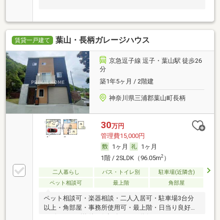
葉山・長柄ガレージハウス
賃貸一戸建て
京急逗子線 逗子・葉山駅 徒歩26
分
築1年5ヶ月 / 2階建
神奈川県三浦郡葉山町長柄
30
万円
管理費15,000円
1ヶ月
1ヶ月
2
1階 / 2SLDK（96.05m
）
二人暮らし
バス・トイレ別
駐車場(近隣含)
ペット相談可
最上階
角部屋
ペット相談可・楽器相談・二人入居可・駐車場3台分
以上・角部屋・事務所使用可・最上階・日当り良好・
デザイナーズ物件・保証人不要／代行