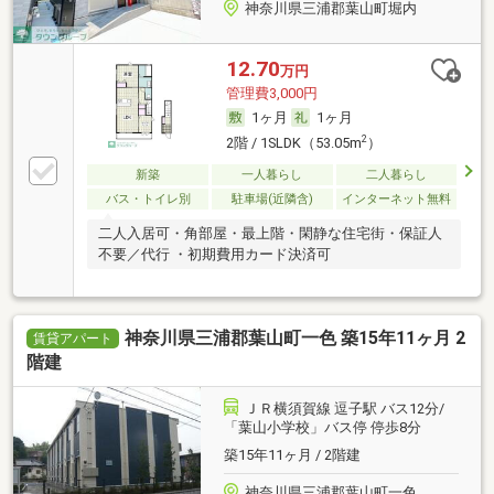
神奈川県三浦郡葉山町堀内
12.70
万円
管理費3,000円
1ヶ月
1ヶ月
2
2階 / 1SLDK（53.05m
）
新築
一人暮らし
二人暮らし
バス・トイレ別
駐車場(近隣含)
インターネット無料
二人入居可・角部屋・最上階・閑静な住宅街・保証人
不要／代行 ・初期費用カード決済可
神奈川県三浦郡葉山町一色 築15年11ヶ月 2
賃貸アパート
階建
ＪＲ横須賀線 逗子駅 バス12分/
「葉山小学校」バス停 停歩8分
築15年11ヶ月 / 2階建
神奈川県三浦郡葉山町一色