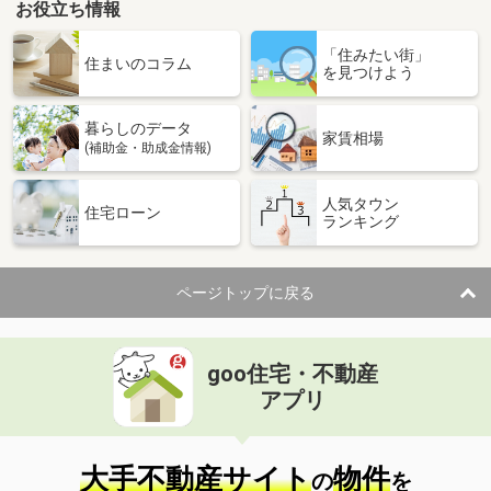
お役立ち情報
「住みたい街」
住まいのコラム
を見つけよう
暮らしのデータ
家賃相場
(補助金・助成金情報)
人気タウン
住宅ローン
ランキング
ページトップに戻る
goo住宅・不動産
アプリ
大手不動産サイト
物件
の
を