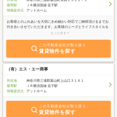
最寄駅
ＪＲ横須賀線 逗子駅
情報提供元
アットホーム
お客様とのふれあいを大切にきめ細かい対応でご納得頂けるまでお
付き合いさせていただきます。お客様のニーズとライフスタイルを
共に考え夢の実現をここからスタート！逗子・葉山・横須賀・三浦
もっと見る
の不動産売買、仲介、賃貸のことならエイトライフへおまかせ下さ
い。
この不動産会社が取り扱う
賃貸物件を探す
（有）エス・エー商事
所在地
神奈川県三浦郡葉山町上山口３１６１
最寄駅
ＪＲ横須賀線 逗子駅
情報提供元
アットホーム
この不動産会社が取り扱う
賃貸物件を探す