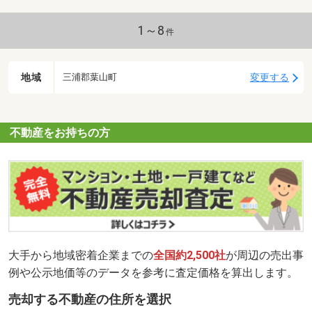
1～8
件
地域
変更する
三浦郡葉山町
不動産をお持ちの方
大手から地域密着企業までの
全国約2,500社
が周辺の売出事
例や公示地価等のデータを参考に査定価格を算出します。
売却する不動産の住所を選択