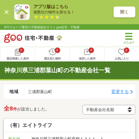
アプリ版はこちら
開く
複数社の物件を探せる！
NTTグループ運営の不動産総合サイト goo住宅・不動産
0
0
0
0
最近検索した条件
最近見た物件
保存した条件
お気に入り
神奈川県三浦郡葉山町の不動産会社一覧
地域
変更する
三浦郡葉山町
全8
件
が該当しました。
（有）エイトライフ
所在地
神奈川県三浦郡葉山町長柄１３１１－１