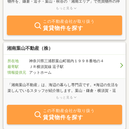
物件を、鎌倉・逗子・葉山・秋谷の「湘南エリア」で売買物件の仲
介を行っています。シニア世代の人生経験豊富な知識人と自負して
もっと見る
おるおじさまとおばさまが、お客様との出会いとふれあいを大切に
お付き合いさせて頂きます。また、湘南エリアに多い「借地」につ
この不動産会社が取り扱う
いてお困りのお客様には、実務経験豊かな担当が無料相談を行って
賃貸物件を探す
おりますので、借地（底地）売却・購入相談を含めてご利用下さ
い。当社の所在は、国道１３４号線「長柄交差点」から御用邸方面
に向かって約３００ｍです。
湘南葉山不動産（株）
所在地
神奈川県三浦郡葉山町堀内１９９８番地の４
最寄駅
ＪＲ横須賀線 逗子駅
情報提供元
アットホーム
「湘南葉山不動産」は、海辺の暮らし専門店です。※海辺の生活を
楽しんでいるスタッフが紹介致します。葉山・鎌倉・横須賀・逗
子・三浦。海辺の土地、リゾートハウス、海一望のマンション、隠
もっと見る
れ家、注文建築、リノベーション、ｅｔｃ．．．。 都会の喧騒を
離れ、海辺でのリラクゼーションライフを提案します。当社ＨＰで
この不動産会社が取り扱う
は地元情報を発信する、スタッフブログが楽しめます。Facebookペ
賃貸物件を探す
ージでも葉山の情報お届けしております♪『湘南葉山不動産』で是
非ご覧ください！！