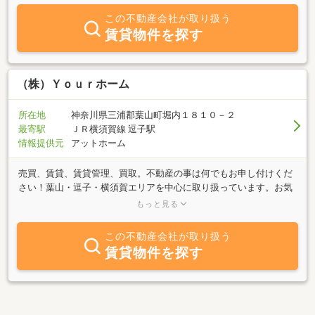
この不動産会社が取り扱う
賃貸物件を探す
（株）Ｙｏｕｒホーム
所在地
神奈川県三浦郡葉山町堀内１８１０－２
最寄駅
ＪＲ横須賀線 逗子駅
情報提供元
アットホーム
売買、賃貸、賃貸管理、買取。不動産の事は何でもお申し付けくだ
さい！葉山・逗子・横須賀エリアを中心に取り扱っています。お気
軽に相談ができる親しみやすい不動産会社をモットーにご提案させ
もっと見る
て頂きます！あなたの身近な存在になりたい。まずは一度、ご相談
ください。
この不動産会社が取り扱う
賃貸物件を探す