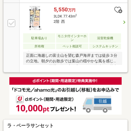
トバスを使用しております。■各居室に収納がござい
ます。令和３年リフォーム内容・洗面交換・浴室・ト
5,550
万円
イレ交換・一部洋室フローリング張替え・マルチルー
2
3LDK 77.43m
ムだったところをリビングに拡張・壁を漆喰に塗装
2階 西
（LDK、洗面室、トイレ、洋室×２）
モニタ付インターホ
駐車場あり
浴室乾燥機
ン
所有権
ペット相談可
システムキッチン
正面に海越しの富士山を望む森戸海岸までは徒歩３分
の立地。朝夕のお散歩では葉山の穏やかな風を感じる
ことができ、夏場は海の家で寛いだり、海岸から花火
を楽しむことも出来ます。また穏やかな周辺の雰囲気
に加えてバス停やスーパー、ドラッグストア、銀行、
クリーニング店などが徒歩圏にあり子育て世帯にも安
心♪館内は管理が行き届いており常に綺麗な状態が保
たれているのも魅力です。ご自宅としてはもちろん、
週末のセカンドハウスとしてもお使いいただけます。
オーナー様居住中につきご見学は日程調整が必要にな
ります。
ラ・ベーラサンセット