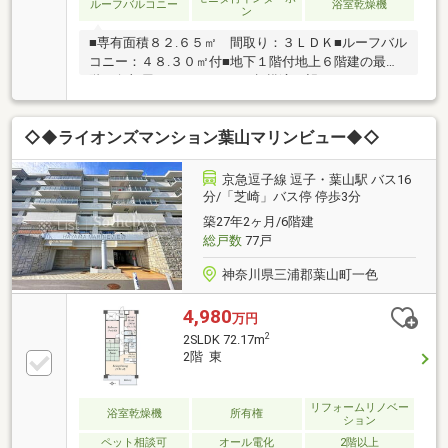
ルーフバルコニー
浴室乾燥機
ン
■専有面積８２.６５㎡ 間取り：３ＬＤＫ■ルーフバル
コニー：４８.３０㎡付■地下１階付地上６階建の最上
階・角部屋■バルコニーから相模湾が望めます。■ペッ
ト飼育可（規約による制限あり）■ウォークインクロ
ーゼットなど豊富な収納
◇◆ライオンズマンション葉山マリンビュー◆◇
京急逗子線 逗子・葉山駅 バス16
分/「芝崎」バス停 停歩3分
築27年2ヶ月/6階建
総戸数
77戸
神奈川県三浦郡葉山町一色
4,980
万円
2
2SLDK 72.17m
2階 東
リフォームリノベー
浴室乾燥機
所有権
ション
ペット相談可
オール電化
2階以上