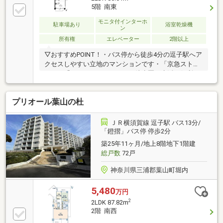
5階 南東
モニタ付インターホ
駐車場あり
浴室乾燥機
ン
所有権
エレベーター
2階以上
▽おすすめPOINT！・バス停から徒歩4分の逗子駅へア
クセスしやすい立地のマンションです・「京急スト
ア」に「そうてつローゼン」が徒歩圏で生活も便利・
一色小学校すぐそこで、子育てファミリーにもおすす
めです・6階建ての5階に位置する開放的な景色を望む
プリオール葉山の杜
角部屋です・畳スペースの仕切りをなくした20帖オー
バーのLDK・2面バルコニー、2面採光で陽当り良好で
す・海を望み、葉山の街並みを見下ろす爽快な景色が
ＪＲ横須賀線 逗子駅 バス13分/
広がります・一色海岸へは徒歩約15分、自転車で5分
「鐙摺」バス停 停歩2分
程で行けます
築25年11ヶ月/地上8階地下1階建
総戸数
72戸
神奈川県三浦郡葉山町堀内
5,480
万円
2
2LDK 87.82m
2階 南西