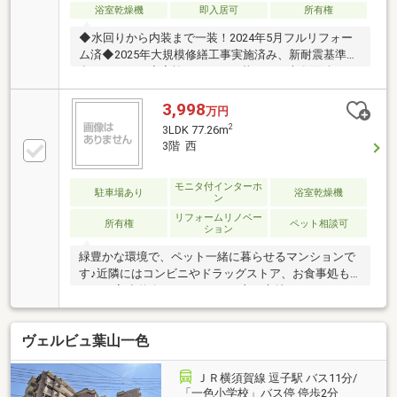
歩いていける距離間ですので楽しい生活が待っていそ
浴室乾燥機
即入居可
所有権
うです♪♪内覧可能です☆☆
◆水回りから内装まで一装！2024年5月フルリフォー
ム済◆2025年大規模修繕工事実施済み、新耐震基準適
合マンション◆家族でゆったり暮らせる専有面積77平
米超の3LDKプラン◆心地よい風と緑を望む、開放感の
ある4階部分の住戸◆ローソン徒歩3分、小学校徒歩9
3,998
万円
分で暮らしやすい住環境【お問い合わせは【フリーダ
2
3LDK 77.26m
イヤル：0120-702-700】までお気軽にどうぞ♪】
3階 西
モニタ付インターホ
駐車場あり
浴室乾燥機
ン
リフォームリノベー
所有権
ペット相談可
ション
緑豊かな環境で、ペット一緒に暮らせるマンションで
す♪近隣にはコンビニやドラッグストア、お食事処も
あり、高速道路へのアクセスも良い立地となっており
ます。
ヴェルビュ葉山一色
ＪＲ横須賀線 逗子駅 バス11分/
「一色小学校」バス停 停歩2分