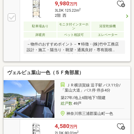
9,980
万円
2
3LDK 125.22m
2階 西
モニタ付インターホ
駐車場あり
浴室乾燥機
ン
床暖房
ペット相談可
エレベーター
－物件のおすすめポイント－▼特徴・(株)竹中工務店
設計・施工・陽当り・眺望・通風良好・専有面積
125.22平米の3LDK、全居室6帖以上・キッチンは2WAY
仕様、家事動線に配慮・主寝室は約10.7帖・WIC等、
全居室に収納有・1F共有部分にプライベートガーデ
ヴェルビュ葉山一色（５Ｆ角部屋）
ン、ラウンジ有・ペット飼育可(規則有)・24時間ゴミ
出し可▼設備・床暖房(LD)・食洗機・IHコンロ・乾燥
機付の1822サイズ浴室・オートロック▼周辺環境・葉
ＪＲ横須賀線 逗子駅 バス11分/
山マリーナ 徒歩1分(約50m)■ ご希望の住まい探しをお
「葉山大道」バス停 停歩4分
手伝いします ━━━━━・・・物件の詳細・ご相談は
築27年/地上6階地下1階建
お気軽にお問い合わせください。
総戸数
49戸
神奈川県三浦郡葉山町一色
4,580
万円
2
2LDK 80.01m