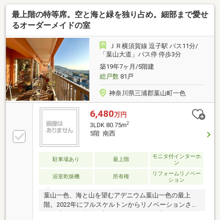
最上階の特等席。空と海と緑を独り占め。細部まで愛せ
るオーダーメイドの室
ＪＲ横須賀線 逗子駅 バス11分/
「葉山大道」バス停 停歩3分
築19年7ヶ月/5階建
総戸数
81戸
神奈川県三浦郡葉山町一色
6,480
万円
2
3LDK 80.75m
5階 南西
モニタ付インターホ
駐車場あり
最上階
ン
リフォームリノベー
浴室乾燥機
所有権
ション
葉山一色、海と山を望むアデニウム葉山一色の最上
階。2022年にフルスケルトンからリノベーションされ
た、明るく日当たり良好なこだわりの一室をご紹介で