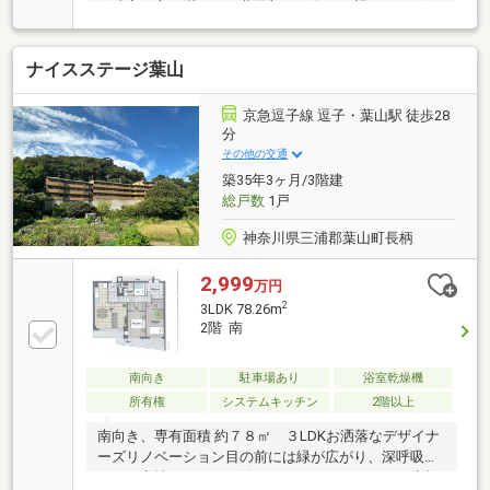
と波音が心を満たし、共用部には海を一望できるビュ
ーラウンジも用意されています。室内は2025年9月に
新規内装フルリフォームを完了したばかりの、モダン
ナイスステージ葉山
で清潔感あふれる住空間。約11.3帖の開放的なLDKを
中心に、食洗機付きのシステムキッチンや機能的な水
回りが日々の暮らしをスタイリッシュにサポートしま
京急逗子線 逗子・葉山駅 徒歩28
す。海上がりに嬉しいシャワーやサーフボード置場、
分
ペット飼育可というスペックも、葉山ならではのアク
その他の交通
ティブで優しいライフスタイルを叶えてくれる大切な
築35年3ヶ月/3階建
要素です。
総戸数
1戸
神奈川県三浦郡葉山町長柄
2,999
万円
2
3LDK 78.26m
2階 南
南向き
駐車場あり
浴室乾燥機
所有権
システムキッチン
2階以上
南向き、専有面積 約７８㎡ ３LDKお洒落なデザイナ
ーズリノベーション目の前には緑が広がり、深呼吸と
ともに心地よい一日を始めていただける、そんな素敵