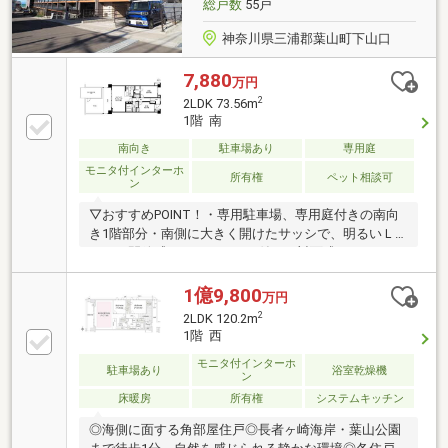
総戸数
55戸
付） ・全居室収納付
神奈川県三浦郡葉山町下山口
7,880
万円
2
2LDK 73.56m
1階 南
南向き
駐車場あり
専用庭
モニタ付インターホ
所有権
ペット相談可
ン
▽おすすめPOINT！・専用駐車場、専用庭付きの南向
き1階部分・南側に大きく開けたサッシで、明るいＬ
ＤＫ・開放感あるカウンター付きの対面式キッチン・
洋室にＷＩＣ、玄関には大型シューズラック・ペット
OKで、愛犬と海辺の散歩が日常になりますマンション
1億9,800
万円
目の前は、富士山を望む大浜海岸、隣接地には葉山公
2
2LDK 120.2m
園に葉山御用邸。その先には葉山警察署もあり、安心
1階 西
して生活できる住環境です。
モニタ付インターホ
駐車場あり
浴室乾燥機
ン
床暖房
所有権
システムキッチン
◎海側に面する角部屋住戸◎長者ヶ崎海岸・葉山公園