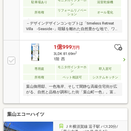
モニタ付インターホ
駐車場あり
浴室乾燥機
ン
リフォームリノベー
所有権
オール電化
ション
－デザインデザインコンセプトは「timeless Retreat
Villa -Seaside -」喧騒を離れた自然豊かな地で、ワン
ランク上の洗練された憧れを手に入れる。経験豊かな
大人のための海辺のリトリートヴィラ。クラス感、高
級感を感じる重めのカラートーンと、いつだってワク
1億999
万円
ワクしていたい、住む人の遊び心を感じる仕掛けのあ
2
3LDK 81.69m
るデザインです。
1階 西
モニタ付インターホ
専用庭
即入居可
ン
所有権
ペット相談可
システムキッチン
葉山御用邸、一色海岸、そして閑静な高級住宅街が広
がる、自然と品格が調和した街「葉山町一色」。富士
山と江ノ島、真名瀬海岸を目の前に望む、葉山ならで
はのロケーション。真名瀬海岸の目の前に佇む、オー
シャンビューレジデンス。バルコニーの先には、どこ
葉山エコーハイツ
までも広がる相模湾。天気の良い日には富士山、そし
て江ノ島を一望できる、葉山でも限られたロケーショ
ンです。専有約81㎡のゆとりある3LDK。リビングで海
ＪＲ横須賀線 逗子駅 バス20分/
を眺めながら過ごす朝、夕暮れに茜色へ染まる富士山