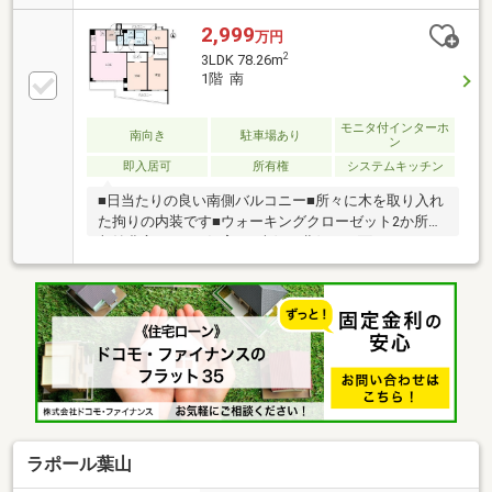
なマンションのご紹介です。
2,999
万円
2
3LDK 78.26m
1階 南
モニタ付インターホ
南向き
駐車場あり
ン
即入居可
所有権
システムキッチン
■日当たりの良い南側バルコニー■所々に木を取り入れ
た拘りの内装です■ウォーキングクローゼット2か所と
収納豊富■ペット飼育可■南側、北側の両面バルコニー
■コンビニやドラッグストアと周辺に買い物施設が充
実
ラポール葉山