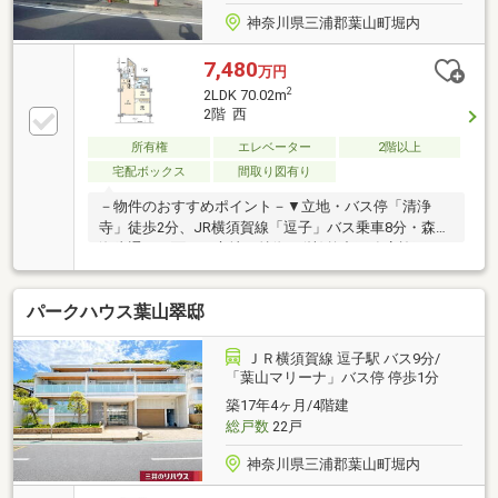
神奈川県三浦郡葉山町堀内
7,480
万円
2
2LDK 70.02m
2階 西
所有権
エレベーター
2階以上
宅配ボックス
間取り図有り
－物件のおすすめポイント－▼立地・バス停「清浄
寺」徒歩2分、JR横須賀線「逗子」バス乗車8分・森戸
海岸通りに面した立地▼特徴・(株)竹中工務店施工・
LDKは約16.6帖・開放的なハイサッシ・シースルーバ
ルコニーを採用・各洋室・廊下等に収納を設置・玄関
パークハウス葉山翠邸
から室内が見えにくく、プライバシーを保ちやすい設
計・24時間セキュリティ採用▼設備・宅配ボックス▼
周辺環境・葉山マリーナ 徒歩2分(約160m)・セブンイ
ＪＲ横須賀線 逗子駅 バス9分/
レブン葉山マリーナ店 徒歩2分(約150m)■ ご希望の住
「葉山マリーナ」バス停 停歩1分
まい探しをお手伝いします ━━━━━・・・物件の詳
築17年4ヶ月/4階建
細・ご相談はお気軽にお問い合わせください。
総戸数
22戸
神奈川県三浦郡葉山町堀内