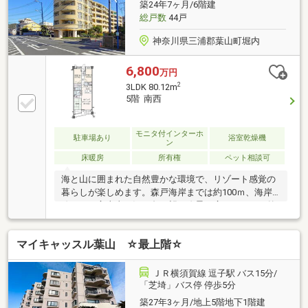
築24年7ヶ月/6階建
総戸数
44戸
神奈川県三浦郡葉山町堀内
6,800
万円
2
3LDK 80.12m
5階 南西
モニタ付インターホ
駐車場あり
浴室乾燥機
ン
床暖房
所有権
ペット相談可
海と山に囲まれた自然豊かな環境で、リゾート感覚の
暮らしが楽しめます。森戸海岸までは約100ｍ、海岸
線からは富士山や江ノ島を望む絶景が広がります。外
観はタイル貼りで高級感があり、エントランスは大理
石仕様。屋上庭園からは葉山の海と山を一望でき、贅
マイキャッスル葉山 ☆最上階☆
沢な時間を過ごせます。葉山御用邸があるエリアで、
治安や景観保全への意識が高く、街全体に落ち着いた
品格があります。乾燥しづらいＴＥＳ式床暖房で冬も
ＪＲ横須賀線 逗子駅 バス15分/
快適。オープンエアスペースでは星空を眺めながらゆ
「芝埼」バス停 停歩5分
ったり過ごせます。ホテルライクなパウダールーム
築27年3ヶ月/地上5階地下1階建