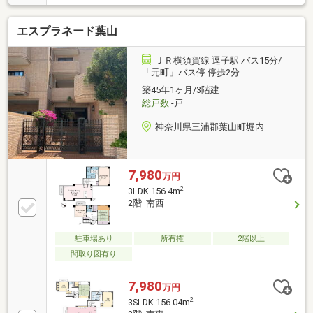
す。室内は厳選された無垢材の床と、職人の手による
塗り壁に包まれた温もりある空間。キッチン、建具、
エスプラネード葉山
洗面化粧台は全てオーダーメイドで設え、既製品には
ない上質さを追求しました。80.75㎡のゆとりある
3LDKに、大型バルコニーから広がる開放的な眺望は、
ＪＲ横須賀線 逗子駅 バス15分/
まさに天空の特等席です。大切なペットと共に葉山の
「元町」バス停 停歩2分
自然を感じ、心豊かに暮らす贅沢な日々。素材の質感
築45年1ヶ月/3階建
と開放的な眺望が調和するこの場所で、理想の葉山ラ
総戸数
-戸
イフを始めませんか。こだわりの空間を、ぜひ現地で
ご体感ください。
神奈川県三浦郡葉山町堀内
7,980
万円
2
3LDK 156.4m
2階 南西
駐車場あり
所有権
2階以上
間取り図有り
7,980
万円
2
3SLDK 156.04m