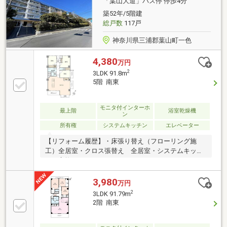
「葉山大道」バス停 停歩4分
を眺める時間。ここには、日常を豊かにしてくれる景
築52年/5階建
色があります。
総戸数
117戸
神奈川県三浦郡葉山町一色
4,380
万円
2
3LDK 91.8m
5階 南東
モニタ付インターホ
最上階
浴室乾燥機
ン
所有権
システムキッチン
エレベーター
【リフォーム履歴】・床張り替え（フローリング施
工）全居室・クロス張替え 全居室・システムキッチ
ン 交換（アイランドキッチン）・ユニットバス・ト
イレ交換・ドアを含む建具交換 等
【LifeInformation】■京急ストア・・・約100m（約2
3,980
万円
分）□コンビニ（セブンイレブン）・・・約100m（約
2
3LDK 91.79m
2分）■ハックドラック・・約400m（約5分）□一色小
2階 南東
学校・・・約360m（約5分）■葉山中学校・・・約
950m（約12分）□一色海岸・・・・約630m（約8分）