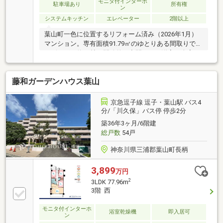
モニタ付インターホ
駐車場あり
所有権
ン
システムキッチン
エレベーター
2階以上
葉山町一色に位置するリフォーム済み（2026年1月）
マンション。専有面積91.79㎡のゆとりある間取りで、
リビングは約21帖の開放的な空間です。洋室も全室6
帖以上とゆったりとお使いいただけます。お気軽にお
問い合わせください。【2026年1月 リフォーム完成
藤和ガーデンハウス葉山
済】■水回り：食洗機付システムキッチン、ユニット
バス、洗面台、温水洗浄機能付き付便座、洗濯パン、
レンジフード新規交換■内装：クロス張替え、床張替
京急逗子線 逗子・葉山駅 バス4
え、建具新規交換、スイッチ類交換（コスモシリー
分/「川久保」バス停 停歩2分
ズ）■設備・その他：リビングエアコン1台設置、LED
築36年3ヶ月/6階建
照明設置、モニター付インターホン設置、ハウスクリ
総戸数
54戸
ーニング実施
神奈川県三浦郡葉山町長柄
3,899
万円
2
3LDK 77.96m
3階 西
モニタ付インターホ
浴室乾燥機
即入居可
ン