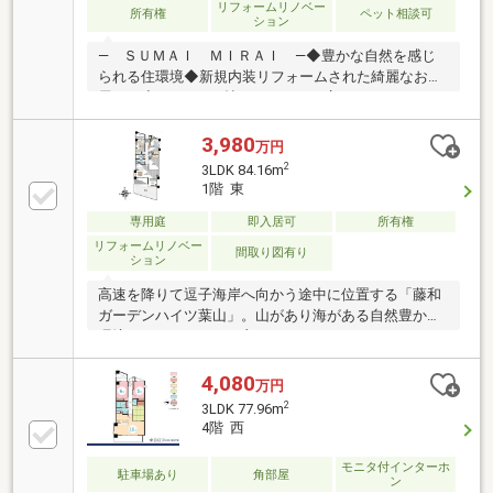
リフォームリノベー
所有権
ペット相談可
ション
― ＳＵＭＡＩ ＭＩＲＡＩ ―◆豊かな自然を感じ
られる住環境◆新規内装リフォームされた綺麗なお部
屋です◆LDKは16.4帖のゆとりある広さでゆったりと
過ごせます◆全居室5帖以上、クローゼット付き◆リ
ビングを見渡せる開放的な対面式キッチン◆水回り設
3,980
万円
備も一新で気持ちよく新生活をスタートできます◆毎
2
3LDK 84.16m
日の暮らしを快適にする設備も充実しています◆ペッ
1階 東
ト飼育可能（細則有） 【東宝ハウス横浜】提携銀
行 横浜銀行 変動金利35年の場合 金利 年0.92％
専用庭
即入居可
所有権
お問い合わせは【フリーダイヤル：0120-759-655】ま
リフォームリノベー
間取り図有り
ション
でお気軽にどうぞ♪
高速を降りて逗子海岸へ向かう途中に位置する「藤和
ガーデンハイツ葉山」。山があり海がある自然豊かな
環境です。アクセスが良くセカンドハウスとしてもご
検討可能♪間取りは、3LDK。約20帖の広々としたLDK
の先には、テラスと専用庭が広がります。ペット飼育
4,080
万円
可能なマンションとなっておりワンちゃんもお庭を走
2
3LDK 77.96m
り回れてうれしいですね。水回り、建具、フローリン
4階 西
グやクロスも一新。物件のお引き渡し後はすぐに快適
に新生活をスタート可能です。近隣には、コンビニや
モニタ付インターホ
駐車場あり
角部屋
ドラッグストア、飲食店も点在しております。海へも
ン