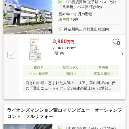
（車種による）◇リゾート感のある洋風建築
ＪＲ横須賀線 逗子駅 バス17分/
「風早橋」バス停 停歩8分
築42年11ヶ月/3階建
総戸数
19戸
神奈川県三浦郡葉山町堀内
3,980
万円
2
2LDK 87.65m
3階 南
南向き
駐車場あり
所有権
ペット相談可
2階以上
間取り図有り
海と山の緑に恵まれた人気のエリア、葉山町堀内に佇
む「葉山ニューライフ」全3階建の最上階（3階部
分）、南向きのお部屋専有面積は87.65平米とゆとりあ
る広さ間取りとなっております。南向きの窓からは明
るい自然光が差し込み、風通しにも優れた心地よい住
ライオンズマンション葉山マリンビュー オーシャンフ
空間が広がります。周辺は、穏やかな空気が漂う閑静
な住環境。日々の生活を支えるお買い物にも便利な立
ロント フルリフォー
地です。休日の海辺のお散歩など、葉山ならではの自
然を身近に楽しむことができます。ペット可（規約に
ＪＲ横須賀線 逗子駅 バス23分/