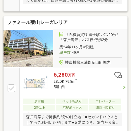
まで徒歩1分、自然を感じられる静かな環境◎各住戸1
台駐車場付帯 8000～24000円/月※車種による制限が出
る可能性あり◎横須賀道路逗子インターチェンジまで
アクセスが良く都心部からのアクセス良好◎LDK33.5
ファミール葉山シーガレリア
帖とゆとりある空間
ＪＲ横須賀線 逗子駅 バス20分/
「森戸海岸」バス停 停歩2分
築24年11ヶ月/6階建
総戸数
49戸
神奈川県三浦郡葉山町堀内
6,280
万円
2
2SLDK 79.8m
5階 西
所有権
ペット相談可
エレベーター
2階以上
宅配ボックス
間取り図有り
森戸海岸まで徒歩約2分の好立地！■セカンドハウスと
してもご利用いただけます■５階につき、陽当たり良
好です。■リビング床暖房■バスルームは低床型ユニッ