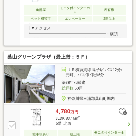
モニタ付インターホ
角部屋
所有権
ン
ペット相談可
エレベーター
2階以上
┃▼アクセス
┗━━━━━━━━━━━━━━━━━━━・横須賀
線 「逗子」駅 バス9分 「鐙摺」停 徒歩3分┃▼立地環
境┗━━━━━━━━━━━━━━━━━━━・2階
南西向き角部屋につき日当たり良好・壁芯87m2、
葉山グリーンプラザ（最上階：５Ｆ）
3LDKの間取り・オン・オフ問わず、ショッピングやグ
ルメを愉しめる街「逗子」駅。【Life Infomation】・
もとまちユニオン 葉山店…約1200m・クリエイトエス
ＪＲ横須賀線 逗子駅 バス12分/
ディー 葉山堀内店…約1200m・セブン-イレブン 葉山マ
「元町」バス停 停歩5分
リーナ店…約200m・葉山町立葉山小学校…約2100m・
築38年/5階建
葉山町立南郷中学校…約3600m
総戸数
50戸
神奈川県三浦郡葉山町堀内
4,780
万円
2
3LDK 83.16m
5階 北西
モニタ付インターホ
駐車場あり
最上階