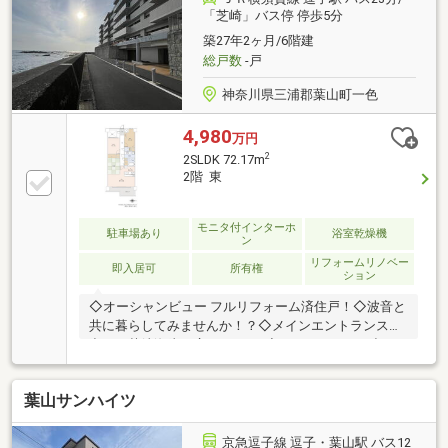
よる制限有り）住戸数:19戸
「芝崎」バス停 停歩5分
築27年2ヶ月/6階建
総戸数
-戸
神奈川県三浦郡葉山町一色
4,980
万円
2
2SLDK 72.17m
2階 東
モニタ付インターホ
駐車場あり
浴室乾燥機
ン
リフォームリノベー
即入居可
所有権
ション
◇オーシャンビュー フルリフォーム済住戸！◇波音と
共に暮らしてみませんか！？◇メインエントランスを
出ると芝崎海岸が広がります♪◇エントランスを出た
時の高揚感を現地で味わってみませんか！？◇シャワ
ー・サーフボード置き場付き！◇シーサイドライフを
葉山サンハイツ
愉しむ環境が揃っております♪◇駐車場は地下の機械
式駐車場！◇オーシャンフロントでも大切な愛車を守
れます♪◇ペット飼育可！(細則あり)◇R7年9月リフォ
京急逗子線 逗子・葉山駅 バス12