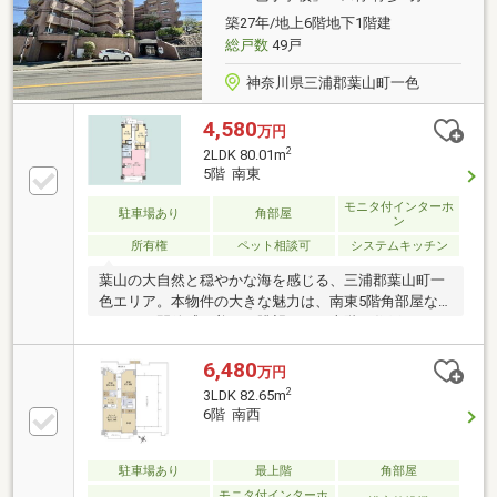
築27年/地上6階地下1階建
総戸数
49戸
神奈川県三浦郡葉山町一色
4,580
万円
2
2LDK 80.01m
5階 南東
モニタ付インターホ
駐車場あり
角部屋
ン
所有権
ペット相談可
システムキッチン
葉山の大自然と穏やかな海を感じる、三浦郡葉山町一
色エリア。本物件の大きな魅力は、南東5階角部屋な
らではの開放感と美しい眺望です。上階に住戸がない
ため、上からの足音を気にすることなく、プライベー
トな時間をゆったりとお過ごしいただけます。約12.77
6,480
万円
平米の広々としたバルコニーからは、葉山の豊かな緑
2
3LDK 82.65m
と海を同時に望むグリーンビュー＆オーシャンビュー
6階 南西
をお楽しみいただけます。間取りは専有面積80.01平米
のゆとりある2LDK。約21.2帖の広々としたLDKは、ご
家族でくつろぐメインスペースとして十分な広さを確
駐車場あり
最上階
角部屋
保しています。
モニタ付インターホ