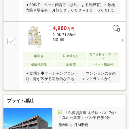
▼POINT・ペット飼育可（規約による制限有）・敷地
内駐車場空有！月額１０，０００～１３，０００円(２
０２４年１１月現在)・オーシャンビュー住戸・海と緑
の自然が魅力の葉山一色エリア・建物を出るとすぐ目
の前に海岸あり・玄関ポーチでプライベート空間を演
4,980
万円
出・ウォークインクローゼットなど収納スペース充
2
3LDK 71.25m
実・南向きにつき陽当り・通風良好・共用部に３６０
3階 南
度ビューの共用スカイバルコニーあり▼設備・施設・
ＩＨクッキングヒーター・モニター付きオートロッ
ク・浴室換気乾燥暖房機・温水洗浄便座付トイレ・オ
モニタ付インターホ
南向き
駐車場あり
ン
ール電化・トランクルーム・宅配ボックス
浴室乾燥機
所有権
ペット相談可
≪立地≫◆オーシャンフロント ・マンションの目の
前に海が広がる開放的な立地 ・エントランスから海
岸まで徒歩1分です（芝崎海岸まで約20ｍ） ・一色
海水浴場まで約880ｍ ・葉山マリーナまで約2040ｍ
≪お部屋の特徴≫◆RC造地下1階付5階建の3階部
プライム葉山
分 ・南側バルコニーのため陽当り良好 ・バルコニ
ーから海が見えます◆オール電化◆3LDK ・ポー
チ 2.15㎡ ・リビング隣に和室あり ・人造大理石
ＪＲ横須賀線 逗子駅 バス17分/
天板のシステムキッチン（IHクッキングヒータ
「葉山公園前」バス停 停歩4分
ー） ・温水洗浄便座付トイレ ・ハンドシャワー付
築6年1ヶ月/4階建
洗面化粧台 ・1418サイズのバスルーム（浴室乾燥機