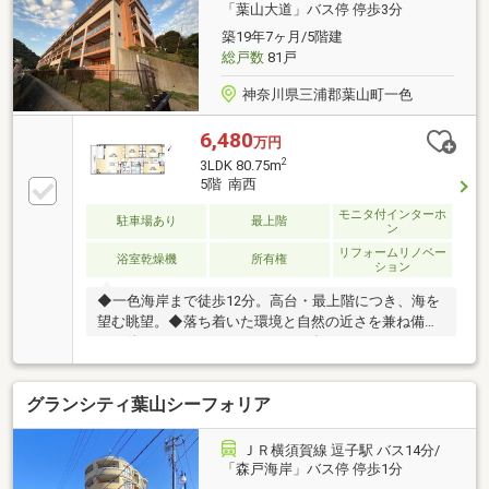
「葉山大道」バス停 停歩3分
築19年7ヶ月/5階建
総戸数
81戸
神奈川県三浦郡葉山町一色
6,480
万円
2
3LDK 80.75m
5階 南西
モニタ付インターホ
駐車場あり
最上階
ン
リフォームリノベー
浴室乾燥機
所有権
ション
◆一色海岸まで徒歩12分。高台・最上階につき、海を
望む眺望。◆落ち着いた環境と自然の近さを兼ね備え
た、他にないロケーション。2022年 スケルトンからの
フルリフォーム実施。天井高、床は天然木フローリン
グを採用、自然素材にこだわり、白を基調とした、シ
グランシティ葉山シーフォリア
ンプルで洗練された内装。
ＪＲ横須賀線 逗子駅 バス14分/
「森戸海岸」バス停 停歩1分