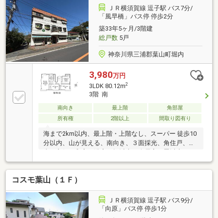
ＪＲ横須賀線 逗子駅 バス7分/
「風早橋」バス停 停歩2分
築33年5ヶ月/3階建
総戸数
5戸
神奈川県三浦郡葉山町堀内
3,980
万円
2
3LDK 80.12m
3階 南
南向き
最上階
角部屋
所有権
2階以上
間取り図有り
海まで2km以内、最上階・上階なし、スーパー 徒歩10
分以内、山が見える、南向き、３面採光、角住戸、陽
当り良好、和室、浴室１坪以上、全居室６畳以上、ル
ーフバルコニー、平坦地
コスモ葉山（１Ｆ）
ＪＲ横須賀線 逗子駅 バス9分/
「向原」バス停 停歩1分