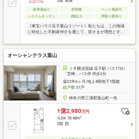
2階 南東
駐車場あり
所有権
ペット相談可
システムキッチン
2階以上
間取り図有り
《東宝ハウス逗子葉山リゾート》私たちは、この地域
に特化した不動産仲介を通じて、皆さまが理想とする
暮らしを実現するお手伝いをしています。住まい選び
は、単に「家を買う・借りる」ことではなく、「どん
な人生を送りたいか」を考える大切なプロセスです。
オーシャンテラス葉山
逗子・葉山の魅力を知り尽くしたプロとして、皆さま
の新しい暮らしの第一歩を全力でサポートいたしま
す。どうぞお気軽にお問い合わせください。
ＪＲ横須賀線 逗子駅 バス17分/
「芝崎」バス停 停歩2分
築22年6ヶ月/地上4階地下1階建
総戸数
31戸
神奈川県三浦郡葉山町一色
1億2,980
万円
2
1LDK 78.48m
2階 西