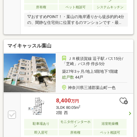
ン
所有権
ペット相談可
システムキッチン
▽おすすめPOINT！・葉山の海岸通りから徒歩約約4分
の、閑静な住宅街に位置するのマンションです・最上
階で、バルコニーと7リビングから海を望む開放的な
景色が広がります・クリーニング済みでキレイな室内
です・マンション周辺は、山々を望み潮風を感じる、
マイキャッスル葉山
自然溢れる葉山らしい住環境です・バス停至近、駅ま
で平坦、通勤エリアとしても適してます・始発駅で
楽々通勤でき、ON/OFFを満喫する生活が可能です
ＪＲ横須賀線 逗子駅 バス15分/
「芝崎」バス停 停歩5分
築27年3ヶ月/地上5階地下1階建
総戸数
44戸
神奈川県三浦郡葉山町一色
8,400
万円
2
3LDK 80.05m
2階 西
モニタ付インターホ
駐車場あり
浴室乾燥機
ン
即入居可
所有権
ペット相談可