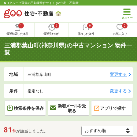
NTTグループ運営の不動産総合サイト goo住宅・不動産
1
0
0
0
最近検索した条件
最近見た物件
保存した条件
お気に入り
三浦郡葉山町(神奈川県)の中古マンション 物件一
覧
地域
変更する
三浦郡葉山町
条件
変更する
指定なし
新着メールを受
検索条件を保存
アプリで探す
取る
81
件
が該当しました。