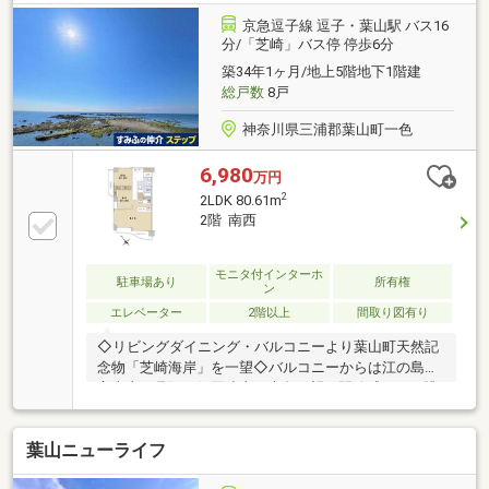
京急逗子線 逗子・葉山駅 バス16
分/「芝崎」バス停 停歩6分
築34年1ヶ月/地上5階地下1階建
総戸数
8戸
神奈川県三浦郡葉山町一色
6,980
万円
2
2LDK 80.61m
2階 南西
モニタ付インターホ
駐車場あり
所有権
ン
エレベーター
2階以上
間取り図有り
◇リビングダイニング・バルコニーより葉山町天然記
念物「芝崎海岸」を一望◇バルコニーからは江の島・
富士山・丹沢・伊豆連山・大島も望む開放感のある眺
望です◇周辺は車通りも少なく、葉山らしい穏やかな
時間が流れます◇森戸神社（森戸大明神）徒歩13分の
葉山ニューライフ
立地です◇陽当たりの良い南西向きのお部屋◇平置き
の駐車場～１住戸に１台分区画が定められています