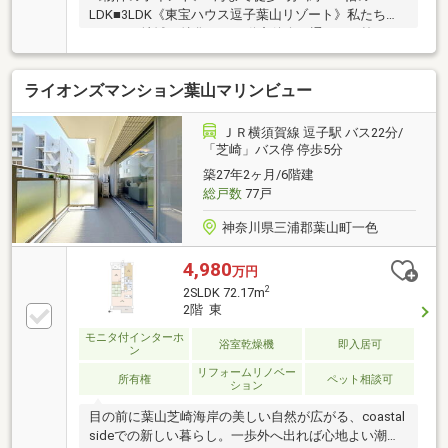
LDK■3LDK《東宝ハウス逗子葉山リゾート》私たち
は、この地域に特化した不動産仲介を通じて、皆さま
が理想とする暮らしを実現するお手伝いをしていま
す。住まい選びは、単に「家を買う・借りる」ことで
ライオンズマンション葉山マリンビュー
はなく、「どんな人生を送りたいか」を考える大切な
プロセスです。逗子・葉山には、海を望む戸建て、緑
豊かな住宅街、趣のある古民家など、さまざまな魅力
ＪＲ横須賀線 逗子駅 バス22分/
的な物件があります。地域の雰囲気や暮らし方、コミ
「芝崎」バス停 停歩5分
ュニティの魅力まで、リアルな情報をお伝えしなが
築27年2ヶ月/6階建
ら、お客様一人ひとりに最適なご提案をいたします。
総戸数
77戸
どうぞお気軽にお問い合わせください。
神奈川県三浦郡葉山町一色
4,980
万円
2
2SLDK 72.17m
2階 東
モニタ付インターホ
浴室乾燥機
即入居可
ン
リフォームリノベー
所有権
ペット相談可
ション
目の前に葉山芝崎海岸の美しい自然が広がる、coastal
sideでの新しい暮らし。一歩外へ出れば心地よい潮風