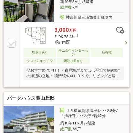
築40年5ヶ月/3階建
総戸数
-戸
神奈川県三浦郡葉山町堀内
3,000
万円
2
3LDK 78.43m
1階 南西
モニタ付インターホ
駐車場あり
所有権
ン
システムキッチン
間取り図有り
▽おすすめPOINT！・森戸海岸までほぼ平坦で約900ｍ
の海辺の立地・1階部分の3ＬＤＫで、リビングと居室
すべてにバルコニーが付いています・バス停まで徒歩
1分もかからず、逗子駅方面へのアクス良好です・小
学校にスーパー、共に平坦で至近のため、自然の中で
パークハウス葉山丘邸
子育てしたいファミリーにもオススメです・あじさい
公園、仙元山展望台など、自然溢れる住環境です
ＪＲ横須賀線 逗子駅 バス8分/
「清浄寺」バス停 停歩2分
築18年11ヶ月/7階建
総戸数
55戸