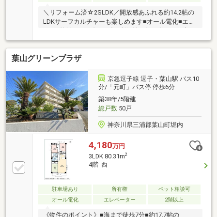
＼リフォーム済☆2SLDK／開放感あふれる約14.2帖の
LDKサーフカルチャーも楽しめます■オール電化■エア
コン4基付き■リゾート感と利便性を兼ね備えた一室■
機能性に優れた設備で心地よい暮らし■ペット飼育可
（飼育細則有）【2025年9月リフォーム完了】・キッ
葉山グリーンプラザ
チン・浴室・洗面・トイレ・フローリング（LDK・洋
室・廊下）・建具・照明器具設置・玄関収納（ミラー
付き）・エアコン4基・カーテンレール・レースカー
京急逗子線 逗子・葉山駅 バス10
テン・ハウスクリーニング他【東戸塚駅徒歩3分】お
分/「元町」バス停 停歩6分
待ちしております♪☆「スーモを見て」とお電話下さ
築38年/5階建
い！お問い合わせは⇒0120-880-258【通話料無料】
総戸数
50戸
神奈川県三浦郡葉山町堀内
4,180
万円
2
3LDK 80.31m
4階 西
駐車場あり
所有権
ペット相談可
オール電化
エレベーター
2階以上
《物件のポイント》■海まで徒歩7分■約17.7帖の