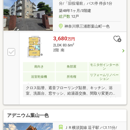
ーム実施！ ・食洗器付きシステムキッチン新設 ・
分/「旧役場前」バス停 停歩1分
ユニットバス新設 ・洗面化粧台、トイレ新設 ・フ
築48年1ヶ月/3階建
ローリング、フロアタイル貼替 ・全室クロス貼
総戸数
12戸
替 ・エアコン、照明器具新設
神奈川県三浦郡葉山町一色
3,680
万円
2
2LDK 83.6m
2階 南
モニタ付インターホ
南向き
角部屋
ン
リフォームリノベー
浴室乾燥機
所有権
ション
クロス貼替、遮音フローリング貼替、キッチン、浴
室、洗面台、窓サッシ、給湯器交換、間取り変更のフ
ルリノベーション後のお引渡しにつき、すぐに新生活
を送って頂けます。居住用はもちろん、セカンドハウ
スや別荘としてのリゾート物件としてもご検討頂けま
アデニウム葉山一色
す！弊社売主物件です。
ＪＲ横須賀線 逗子駅 バス11分/