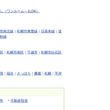
し（ワンルーム～1LDK）
市南北線
｜
札幌市東豊線
｜
日高本線
｜
道
幹線
区
｜
札幌市南区
｜
千歳市
｜
札幌市白石区
瑛
｜
福住
｜
さっぽろ
｜
桑園
｜
札幌
｜
平岸
用
不動産投資