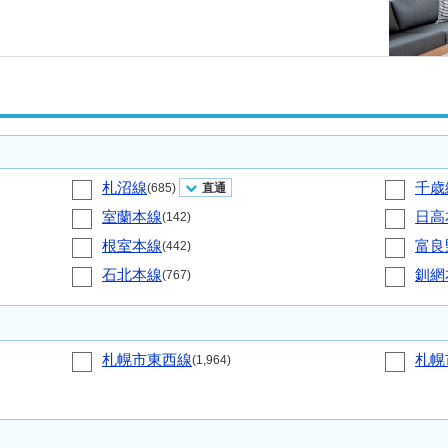
札沼線
千歳
(685)
直通
室蘭本線
日高
(142)
根室本線
富良
(442)
石北本線
釧網
(767)
札幌市東西線
札幌
(1,964)