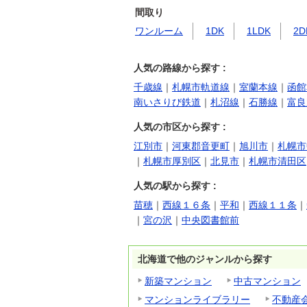
間取り
ワンルーム
1DK
1LDK
2D
人気の路線から探す :
千歳線
｜
札幌市軌道線
｜
室蘭本線
｜
函館
南いさりび鉄道
｜
札沼線
｜
石勝線
｜
富良
人気の市区から探す :
江別市
｜
河東郡音更町
｜
旭川市
｜
札幌市
｜
札幌市厚別区
｜
北見市
｜
札幌市清田区
人気の駅から探す :
苗穂
｜
西線１６条
｜
平和
｜
西線１１条
｜
｜
宮の沢
｜
中央図書館前
北海道で他のジャンルから探す
新築マンション
中古マンション
マンションライブラリー
不動産