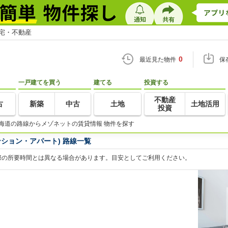
住宅・不動産
0
最近見た物件
保
一戸建てを買う
建てる
投資する
不動産
古
新築
中古
土地
土地活用
投資
海道の路線からメゾネットの賃貸情報 物件を探す
ション・アパート) 路線一覧
際の所要時間とは異なる場合があります。目安としてご利用ください。