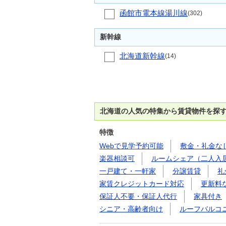
函館市電本線湯川線
(302)
新幹線
北海道新幹線
(14)
北海道の人気の特集から賃貸物件を探
特徴
Webで見学予約可能
敷金・礼金な
楽器相談可
ルームシェア（二人入
一戸建て・一軒家
分譲賃貸
礼
家賃クレジットカード対応
更新料
保証人不要・保証人代行
家具付き
シニア・高齢者向け
ルーフバルコ