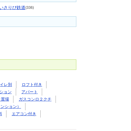
いさりび鉄道
(336)
イレ別
ロフト付き
ション
アパート
ク置場
ガスコンロ２クチ
マンション）
料
エアコン付き