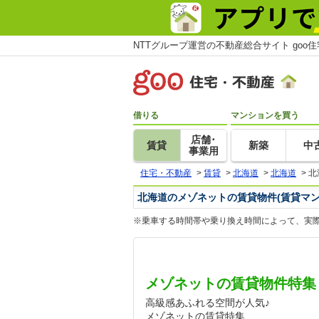
NTTグループ運営の不動産総合サイト goo
借りる
マンションを買う
店舗･
賃貸
新築
中
事業用
住宅・不動産
>
賃貸
>
北海道
>
北海道
>
北
北海道のメゾネットの賃貸物件(賃貸マン
※乗車する時間帯や乗り換え時間によって、実
メゾネットの賃貸物件特集
高級感あふれる空間が人気♪
メゾネットの賃貸特集