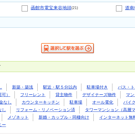
函館市電宝来谷地頭
道南
(21)
す
し
新築・築浅
駅近・駅５分以内
駐車場付き
バス・ト
居可）
フリーレント
貸主物件
デザイナーズ物件
マン
金なし
カウンターキッチン
駐車場
オール電化
バイ
なし
リフォーム・リノベーション済
タワーマンション（高層
メゾネット
新婚・カップル・同棲向け
インターネット無
ニー