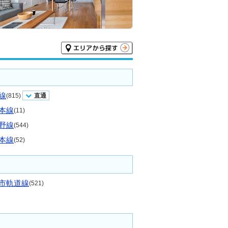
線
(815)
直通
本線
(11)
野線
(544)
本線
(52)
市軌道線
(521)