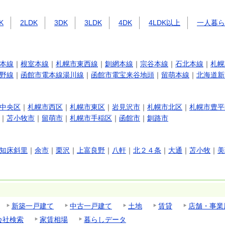
K
2LDK
3DK
3LDK
4DK
4LDK以上
一人暮ら
本線
｜
根室本線
｜
札幌市東西線
｜
釧網本線
｜
宗谷本線
｜
石北本線
｜
札幌
野線
｜
函館市電本線湯川線
｜
函館市電宝来谷地頭
｜
留萌本線
｜
北海道新
中央区
｜
札幌市西区
｜
札幌市東区
｜
岩見沢市
｜
札幌市北区
｜
札幌市豊平
｜
苫小牧市
｜
留萌市
｜
札幌市手稲区
｜
函館市
｜
釧路市
知床斜里
｜
余市
｜
栗沢
｜
上富良野
｜
八軒
｜
北２４条
｜
大通
｜
苫小牧
｜
美
新築一戸建て
中古一戸建て
土地
賃貸
店舗・事業
会社検索
家賃相場
暮らしデータ