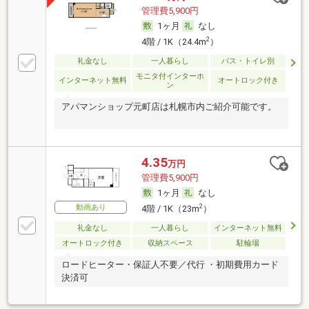
管理費5,900円
1ヶ月
なし
2
4階 / 1K（24.4m
）
礼金なし
一人暮らし
バス・トイレ別
モニタ付インターホ
インターネット無料
オートロック付き
ン
アパマンショップ元町店は札幌市内ご紹介可能です。
4.35
万円
管理費5,900円
1ヶ月
なし
動画あり
2
4階 / 1K（23m
）
礼金なし
一人暮らし
インターネット無料
オートロック付き
収納スペース
駐輪場
ロードヒーター・保証人不要／代行 ・初期費用カード
決済可