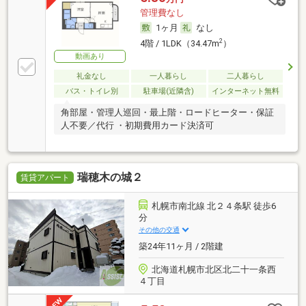
管理費なし
1ヶ月
なし
2
4階 / 1LDK（34.47m
）
動画あり
礼金なし
一人暮らし
二人暮らし
バス・トイレ別
駐車場(近隣含)
インターネット無料
角部屋・管理人巡回・最上階・ロードヒーター・保証
人不要／代行 ・初期費用カード決済可
瑞穂木の城２
賃貸アパート
札幌市南北線 北２４条駅 徒歩6
分
その他の交通
築24年11ヶ月 / 2階建
北海道札幌市北区北二十一条西
４丁目