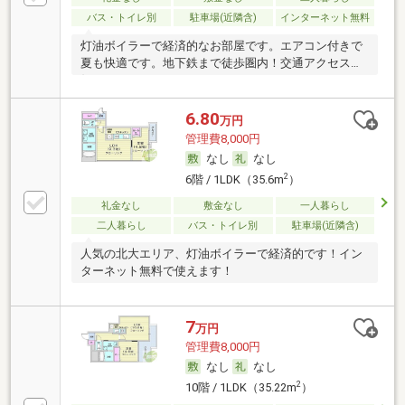
バス・トイレ別
駐車場(近隣含)
インターネット無料
灯油ボイラーで経済的なお部屋です。エアコン付きで
夏も快適です。地下鉄まで徒歩圏内！交通アクセス良
好！
6.80
万円
管理費8,000円
なし
なし
2
6階 / 1LDK（35.6m
）
礼金なし
敷金なし
一人暮らし
二人暮らし
バス・トイレ別
駐車場(近隣含)
人気の北大エリア、灯油ボイラーで経済的です！イン
ターネット無料で使えます！
7
万円
管理費8,000円
なし
なし
2
10階 / 1LDK（35.22m
）