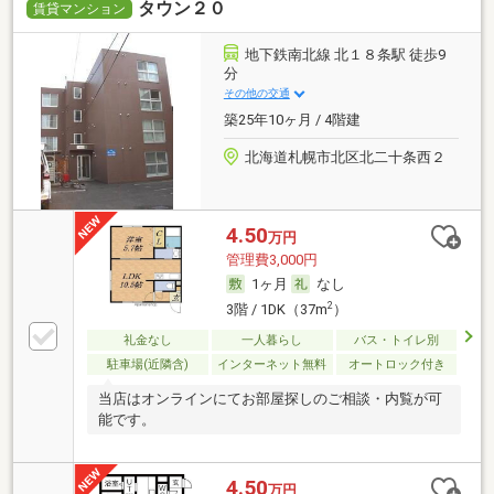
タウン２０
賃貸マンション
地下鉄南北線 北１８条駅 徒歩9
分
その他の交通
築25年10ヶ月 / 4階建
北海道札幌市北区北二十条西２
4.50
万円
管理費3,000円
1ヶ月
なし
2
3階 / 1DK（37m
）
礼金なし
一人暮らし
バス・トイレ別
駐車場(近隣含)
インターネット無料
オートロック付き
当店はオンラインにてお部屋探しのご相談・内覧が可
能です。
4.50
万円