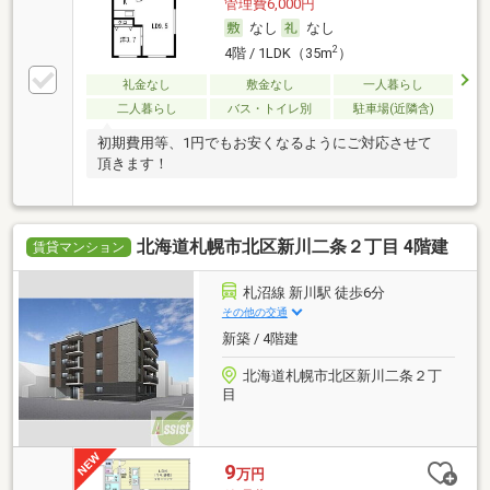
管理費6,000円
なし
なし
2
4階 / 1LDK（35m
）
礼金なし
敷金なし
一人暮らし
二人暮らし
バス・トイレ別
駐車場(近隣含)
初期費用等、1円でもお安くなるようにご対応させて
頂きます！
北海道札幌市北区新川二条２丁目 4階建
賃貸マンション
札沼線 新川駅 徒歩6分
その他の交通
新築 / 4階建
北海道札幌市北区新川二条２丁
目
9
万円