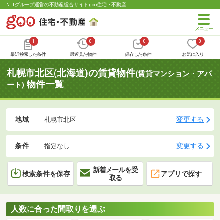
NTTグループ運営の不動産総合サイト goo住宅・不動産
1
0
0
0
最近検索した条件
最近見た物件
保存した条件
お気に入り
札幌市北区(北海道)の賃貸物件
(賃貸マンション・アパ
物件一覧
ート)
地域
変更する
札幌市北区
条件
変更する
指定なし
新着メールを受
検索条件を保存
アプリで探す
取る
人数に合った間取りを選ぶ