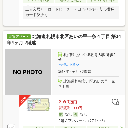
バス・トイレ別
駐車場(近隣含)
オートロック付き
二人入居可・ロードヒーター・日当り良好・初期費用
カード決済可
北海道札幌市北区あいの里一条４丁目 築34
賃貸アパート
年4ヶ月 2階建
札沼線 あいの里教育大駅 徒歩3
分
その他の交通
築34年4ヶ月 / 2階建
北海道札幌市北区あいの里一条
４丁目
3.60
万円
管理費3,000円
なし
なし
2
2階 / ワンルーム（27.14m
）