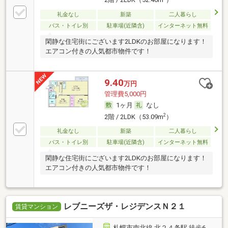
2階 / 2LDK（52.46m
）
礼金なし
新築
二人暮らし
バス・トイレ別
駐車場(近隣含)
インターネット無料
閑静な住宅街にございます2LDKのお部屋になります！
エアコン付きの人気都市物件です！
9.40
万円
管理費5,000円
1ヶ月
なし
2
2階 / 2LDK（53.09m
）
礼金なし
新築
二人暮らし
バス・トイレ別
駐車場(近隣含)
インターネット無料
閑静な住宅街にございます2LDKのお部屋になります！
エアコン付きの人気都市物件です！
レブニーズザ・レジデンスＮ２１
賃貸マンション
札幌市南北線 北２４条駅 徒歩6