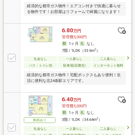
経済的な都市ガス物件！エアコン付きで快適に暮らせ
る物件です！お部屋はリフォームで綺麗になります！
6.80
万円
管理費5,000円
1ヶ月
なし
2
7階 / 1LDK（33.6m
）
礼金なし
一人暮らし
二人暮らし
バス・トイレ別
駐車場(近隣含)
インターネット無料
経済的な都市ガス物件！宅配ボックスもあり便利！生
活に便利な北24条駅エリアです。
6.40
万円
管理費5,000円
1ヶ月
なし
2
3階 / 1LDK（34.64m
）
動画あり
礼金なし
一人暮らし
二人暮らし