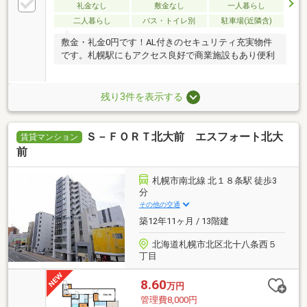
礼金なし
敷金なし
一人暮らし
二人暮らし
バス・トイレ別
駐車場(近隣含)
敷金・礼金0円です！AL付きのセキュリティ充実物件
です。札幌駅にもアクセス良好で商業施設もあり便利
残り3件を表示する
Ｓ－ＦＯＲＴ北大前 エスフォート北大
賃貸マンション
前
札幌市南北線 北１８条駅 徒歩3
分
その他の交通
築12年11ヶ月 / 13階建
北海道札幌市北区北十八条西５
丁目
8.60
万円
管理費8,000円