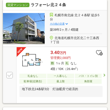
ラフォーレ北２４条
賃貸マンション
札幌市南北線 北２４条駅 徒歩5
分
その他の交通
築38年2ヶ月 / 4階建
北海道札幌市北区北二十三条西
７丁目
3.40
万円
管理費2,000円
1ヶ月
なし
2
4階 / 1DK（26.4m
）
礼金なし
一人暮らし
バス・トイレ別
駐車場(近隣含)
最上階
角部屋
地下鉄北24条駅5分 灯油暖房で経済的