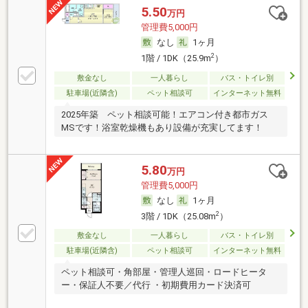
5.50
万円
管理費5,000円
なし
1ヶ月
2
1階 / 1DK（25.9m
）
敷金なし
一人暮らし
バス・トイレ別
駐車場(近隣含)
ペット相談可
インターネット無料
2025年築 ペット相談可能！エアコン付き都市ガス
MSです！浴室乾燥機もあり設備が充実してます！
5.80
万円
管理費5,000円
なし
1ヶ月
2
3階 / 1DK（25.08m
）
敷金なし
一人暮らし
バス・トイレ別
駐車場(近隣含)
ペット相談可
インターネット無料
ペット相談可・角部屋・管理人巡回・ロードヒータ
ー・保証人不要／代行 ・初期費用カード決済可