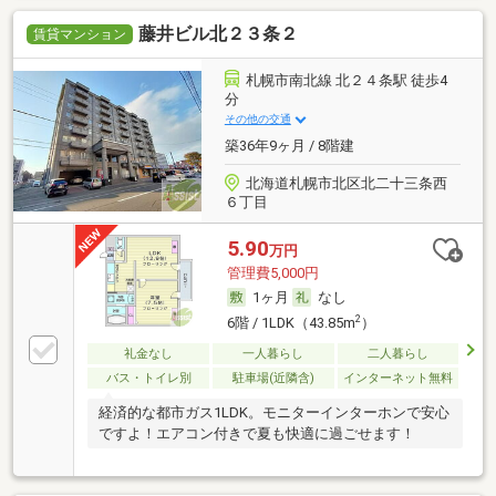
藤井ビル北２３条２
賃貸マンション
札幌市南北線 北２４条駅 徒歩4
分
その他の交通
築36年9ヶ月 / 8階建
北海道札幌市北区北二十三条西
６丁目
5.90
万円
管理費5,000円
1ヶ月
なし
2
6階 / 1LDK（43.85m
）
礼金なし
一人暮らし
二人暮らし
バス・トイレ別
駐車場(近隣含)
インターネット無料
経済的な都市ガス1LDK。モニターインターホンで安心
ですよ！エアコン付きで夏も快適に過ごせます！