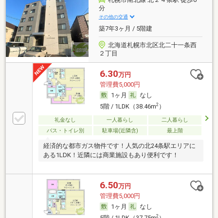
分
その他の交通
築7年3ヶ月 / 5階建
北海道札幌市北区北二十一条西
２丁目
6.30
万円
管理費5,000円
1ヶ月
なし
2
5階 / 1LDK（38.46m
）
礼金なし
一人暮らし
二人暮らし
バス・トイレ別
駐車場(近隣含)
最上階
経済的な都市ガス物件です！人気の北24条駅エリアに
ある1LDK！近隣には商業施設もあり便利です！
6.50
万円
管理費5,000円
1ヶ月
なし
2
5階 / 1LDK（37.75m
）