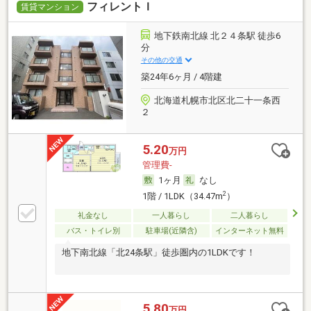
フィレントＩ
賃貸マンション
地下鉄南北線 北２４条駅 徒歩6
分
その他の交通
築24年6ヶ月 / 4階建
北海道札幌市北区北二十一条西
２
5.20
万円
管理費-
1ヶ月
なし
2
1階 / 1LDK（34.47m
）
礼金なし
一人暮らし
二人暮らし
バス・トイレ別
駐車場(近隣含)
インターネット無料
地下南北線「北24条駅」徒歩圏内の1LDKです！
5.80
万円