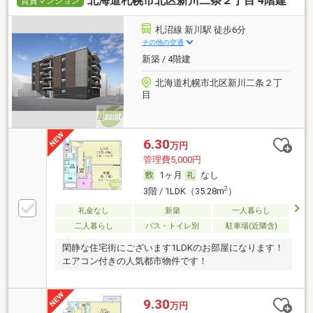
北海道札幌市北区新川二条２丁目 4階建
賃貸マンション
札沼線 新川駅 徒歩6分
その他の交通
新築 / 4階建
北海道札幌市北区新川二条２丁
目
6.30
万円
管理費5,000円
1ヶ月
なし
2
3階 / 1LDK（35.28m
）
礼金なし
新築
一人暮らし
二人暮らし
バス・トイレ別
駐車場(近隣含)
閑静な住宅街にございます1LDKのお部屋になります！
エアコン付きの人気都市物件です！
9.30
万円