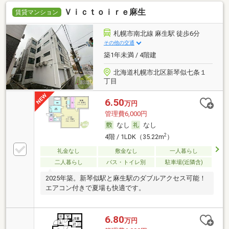
Ｖｉｃｔｏｉｒｅ麻生
賃貸マンション
札幌市南北線 麻生駅 徒歩6分
その他の交通
築1年未満 / 4階建
北海道札幌市北区新琴似七条１
丁目
6.50
万円
管理費6,000円
なし
なし
2
4階 / 1LDK（35.22m
）
礼金なし
敷金なし
一人暮らし
二人暮らし
バス・トイレ別
駐車場(近隣含)
2025年築。新琴似駅と麻生駅のダブルアクセス可能！
エアコン付きで夏場も快適です。
6.80
万円