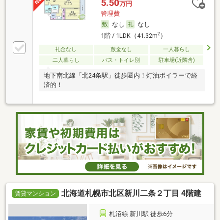
5.50
万円
管理費-
なし
なし
2
1階 / 1LDK（41.32m
）
礼金なし
敷金なし
一人暮らし
二人暮らし
バス・トイレ別
駐車場(近隣含)
地下南北線「北24条駅」徒歩圏内！灯油ボイラーで経
済的！
北海道札幌市北区新川二条２丁目 4階建
賃貸マンション
札沼線 新川駅 徒歩6分