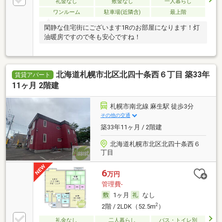
礼金なし
敷金なし
一人暮らし
ワンルーム
駐車場(近隣含)
最上階
閑静な住宅街にございます1Rのお部屋になります！灯
油暖房ですので冬も安心ですね！
北海道札幌市北区北四十条西６丁目 築33年
賃貸アパート
11ヶ月 2階建
札幌市南北線 麻生駅 徒歩3分
その他の交通
築33年11ヶ月 / 2階建
北海道札幌市北区北四十条西６
丁目
6
万円
管理費-
1ヶ月
なし
2
2階 / 2LDK（52.5m
）
礼金なし
二人暮らし
バス・トイレ別