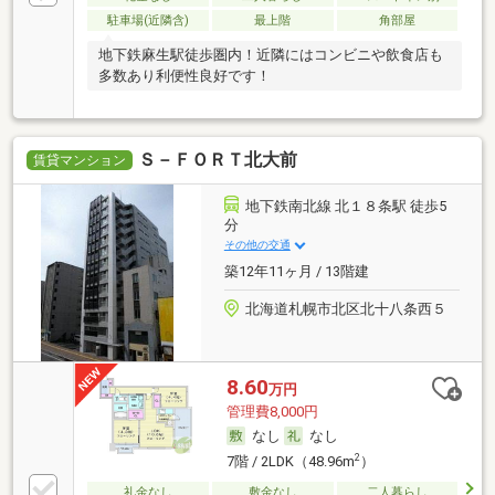
駐車場(近隣含)
最上階
角部屋
地下鉄麻生駅徒歩圏内！近隣にはコンビニや飲食店も
多数あり利便性良好です！
Ｓ－ＦＯＲＴ北大前
賃貸マンション
地下鉄南北線 北１８条駅 徒歩5
分
その他の交通
築12年11ヶ月 / 13階建
北海道札幌市北区北十八条西５
8.60
万円
管理費8,000円
なし
なし
2
7階 / 2LDK（48.96m
）
礼金なし
敷金なし
二人暮らし