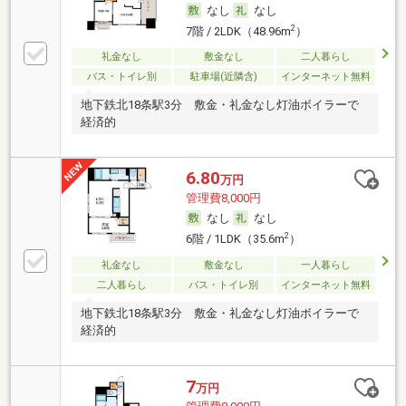
なし
なし
2
7階 / 2LDK（48.96m
）
礼金なし
敷金なし
二人暮らし
バス・トイレ別
駐車場(近隣含)
インターネット無料
地下鉄北18条駅3分 敷金・礼金なし灯油ボイラーで
経済的
6.80
万円
管理費8,000円
なし
なし
2
6階 / 1LDK（35.6m
）
礼金なし
敷金なし
一人暮らし
二人暮らし
バス・トイレ別
インターネット無料
地下鉄北18条駅3分 敷金・礼金なし灯油ボイラーで
経済的
7
万円