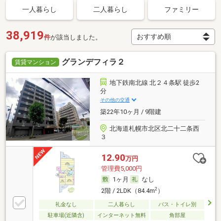
一人暮らし
二人暮らし
ファミリー
38,919
件
が該当しました。
グランデフィラ２
賃貸マンション
地下鉄南北線 北２４条駅 徒歩2
分
その他の交通
築22年10ヶ月 / 9階建
北海道札幌市北区北二十二条西
３
12.90
万円
管理費5,000円
1ヶ月
なし
2
2階 / 2LDK（84.4m
）
礼金なし
二人暮らし
バス・トイレ別
駐車場(近隣含)
インターネット無料
角部屋