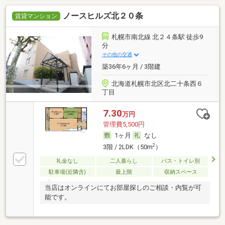
ノースヒルズ北２０条
賃貸マンション
札幌市南北線 北２４条駅 徒歩9
分
その他の交通
築36年6ヶ月 / 3階建
北海道札幌市北区北二十条西６
丁目
7.30
万円
管理費5,500円
1ヶ月
なし
2
3階 / 2LDK（50m
）
礼金なし
二人暮らし
バス・トイレ別
駐車場(近隣含)
最上階
収納スペース
当店はオンラインにてお部屋探しのご相談・内覧が可
能です。