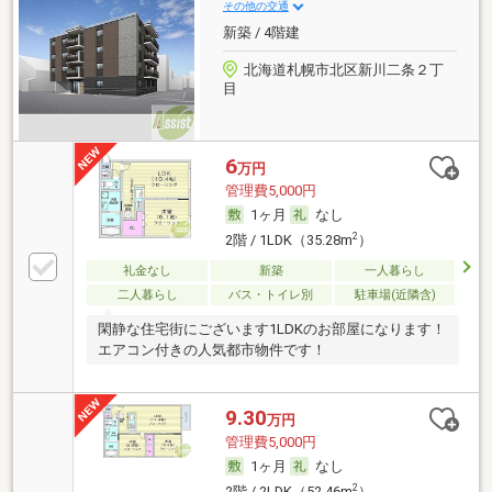
その他の交通
新築 / 4階建
北海道札幌市北区新川二条２丁
目
6
万円
管理費5,000円
1ヶ月
なし
2
2階 / 1LDK（35.28m
）
礼金なし
新築
一人暮らし
二人暮らし
バス・トイレ別
駐車場(近隣含)
閑静な住宅街にございます1LDKのお部屋になります！
エアコン付きの人気都市物件です！
9.30
万円
管理費5,000円
1ヶ月
なし
2