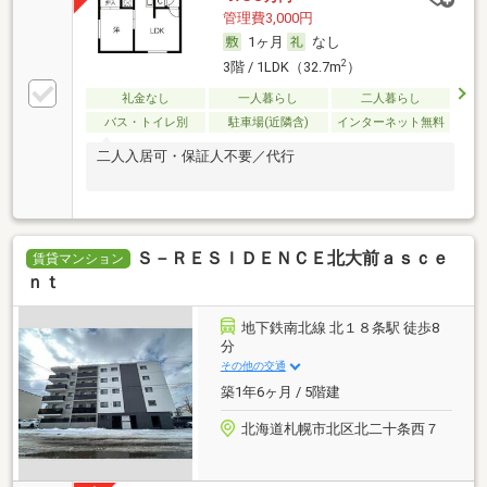
管理費3,000円
1ヶ月
なし
2
3階 / 1LDK（32.7m
）
礼金なし
一人暮らし
二人暮らし
バス・トイレ別
駐車場(近隣含)
インターネット無料
二人入居可・保証人不要／代行
Ｓ－ＲＥＳＩＤＥＮＣＥ北大前ａｓｃｅ
賃貸マンション
ｎｔ
地下鉄南北線 北１８条駅 徒歩8
分
その他の交通
築1年6ヶ月 / 5階建
北海道札幌市北区北二十条西７