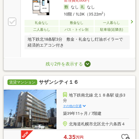
管理費8,000円
なし
なし
2
10階 / 1LDK（35.22m
）
礼金なし
敷金なし
一人暮らし
二人暮らし
バス・トイレ別
駐車場(近隣含)
地下鉄北18条駅3分 敷金・礼金なし灯油ボイラーで
経済的エアコン付き
残り2件を表示する
サザンシティ１６
賃貸マンション
地下鉄南北線 北１８条駅 徒歩3
分
その他の交通
築39年11ヶ月 / 7階建
北海道札幌市北区北十六条西４
4.35
万円