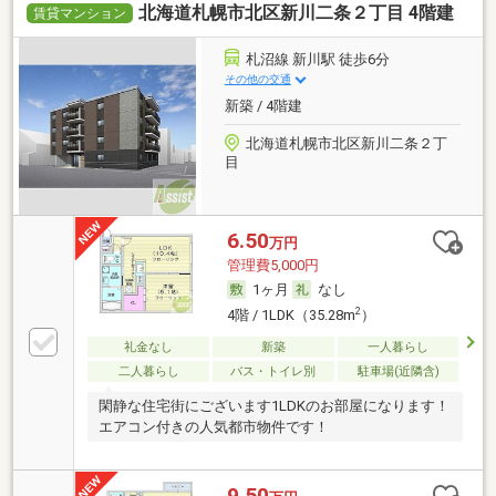
北海道札幌市北区新川二条２丁目 4階建
賃貸マンション
札沼線 新川駅 徒歩6分
その他の交通
新築 / 4階建
北海道札幌市北区新川二条２丁
目
6.50
万円
管理費5,000円
1ヶ月
なし
2
4階 / 1LDK（35.28m
）
礼金なし
新築
一人暮らし
二人暮らし
バス・トイレ別
駐車場(近隣含)
閑静な住宅街にございます1LDKのお部屋になります！
エアコン付きの人気都市物件です！
9.50