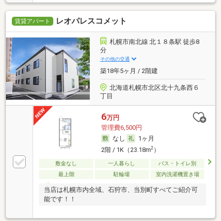
レオパレスコメット
賃貸アパート
札幌市南北線 北１８条駅 徒歩8
分
その他の交通
築18年5ヶ月 / 2階建
北海道札幌市北区北十九条西６
丁目
6
万円
管理費6,500円
なし
1ヶ月
2
2階 / 1K（23.18m
）
敷金なし
一人暮らし
バス・トイレ別
最上階
駐輪場
室内洗濯機置き場
当店は札幌市内全域、石狩市、当別町すべてご紹介可
能です！！