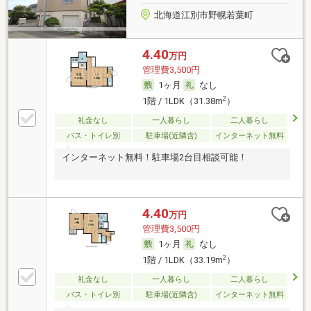
北海道江別市野幌若葉町
4.40
万円
管理費3,500円
1ヶ月
なし
2
1階 / 1LDK（31.38m
）
礼金なし
一人暮らし
二人暮らし
バス・トイレ別
駐車場(近隣含)
インターネット無料
インターネット無料！駐車場2台目相談可能！
4.40
万円
管理費3,500円
1ヶ月
なし
2
1階 / 1LDK（33.19m
）
礼金なし
一人暮らし
二人暮らし
バス・トイレ別
駐車場(近隣含)
インターネット無料