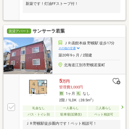
新築です！灯油FFストーブ付！
サンサーラ若葉
賃貸アパート
ＪＲ函館本線 野幌駅 徒歩17分
その他の交通
築20年9ヶ月 / 2階建
北海道江別市野幌若葉町
5
万円
管理費3,000円
1ヶ月
なし
2
2階 / 1LDK（28.5m
）
礼金なし
一人暮らし
二人暮らし
バス・トイレ別
駐車場(近隣含)
ペット相談可
ＪＲ野幌駅徒歩圏内です！ペット相談可！