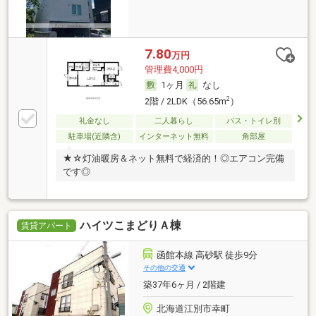
7.80
万円
管理費4,000円
1ヶ月
なし
2
2階 / 2LDK（56.65m
）
礼金なし
二人暮らし
バス・トイレ別
駐車場(近隣含)
インターネット無料
角部屋
★☆灯油暖房＆ネット無料で経済的！◎エアコン完備
です◎
ハイツこまどりＡ棟
賃貸アパート
函館本線 高砂駅 徒歩9分
その他の交通
築37年6ヶ月 / 2階建
北海道江別市幸町