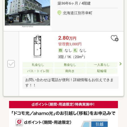
築36年6ヶ月 / 4階建
北海道江別市幸町
2.80
万円
管理費3,000円
なし
なし
2
3階 / 1K（20m
）
礼金なし
敷金なし
一人暮らし
バス・トイレ別
南向き
駐輪場
お問い合わせは電話が便利！詳細情報もお伝えできま
す！！