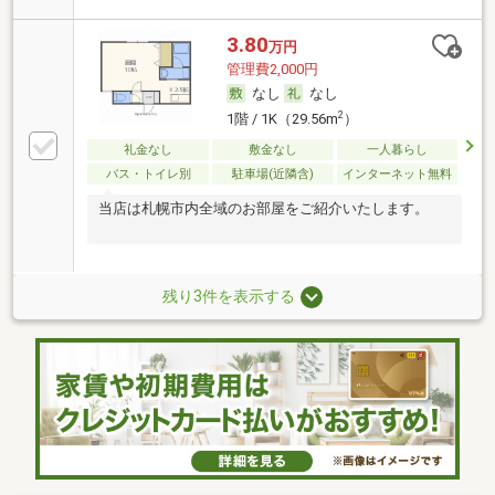
3.80
万円
管理費2,000円
なし
なし
2
1階 / 1K（29.56m
）
礼金なし
敷金なし
一人暮らし
バス・トイレ別
駐車場(近隣含)
インターネット無料
当店は札幌市内全域のお部屋をご紹介いたします。
残り3件を表示する