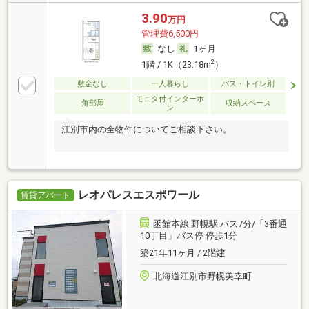
3.90
万円
管理費6,500円
なし
1ヶ月
2
1階 / 1K（23.18m
）
敷金なし
一人暮らし
バス・トイレ別
モニタ付インターホ
角部屋
収納スペース
ン
江別市内の全物件についてご相談下さい。
レオパレスエスポワール
賃貸アパート
函館本線 野幌駅 バス7分/「3番通
10丁目」バス停 停歩1分
築21年11ヶ月 / 2階建
北海道江別市野幌美幸町