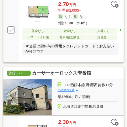
2.70
万円
管理費2,000円
なし
なし
2
2階 / 1DK（25m
）
礼金なし
敷金なし
一人暮らし
バス・トイレ別
駐車場(近隣含)
角部屋
★当店は契約時の費用をクレジットカードでお支払い
が可能です
カーサーオーロックス壱番館
賃貸アパート
ＪＲ函館本線 野幌駅 徒歩17分
その他の交通
築32年6ヶ月 / 2階建
北海道江別市野幌若葉町
2.30
万円