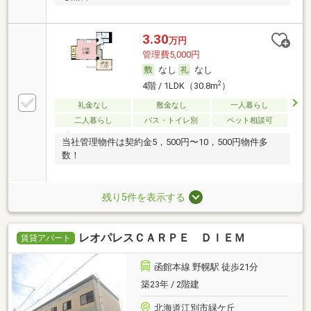
3.30
万円
管理費5,000円
なし
なし
2
4階 / 1LDK（30.8m
）
礼金なし
敷金なし
一人暮らし
二人暮らし
バス・トイレ別
ペット相談可
当社管理物件は契約金5，500円〜10，500円物件多
数！
残り5件を表示する
レオパレスＣＡＲＰＥ ＤＩＥＭ
賃貸アパート
函館本線 野幌駅 徒歩21分
築23年 / 2階建
北海道江別市緑ケ丘