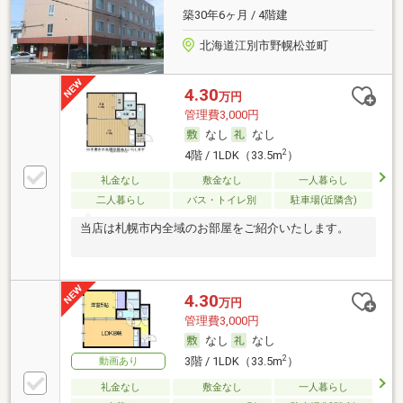
築30年6ヶ月 / 4階建
北海道江別市野幌松並町
4.30
万円
管理費3,000円
なし
なし
2
4階 / 1LDK（33.5m
）
礼金なし
敷金なし
一人暮らし
二人暮らし
バス・トイレ別
駐車場(近隣含)
当店は札幌市内全域のお部屋をご紹介いたします。
4.30
万円
管理費3,000円
なし
なし
2
3階 / 1LDK（33.5m
）
動画あり
礼金なし
敷金なし
一人暮らし