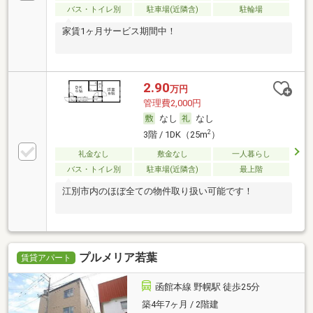
バス・トイレ別
駐車場(近隣含)
駐輪場
家賃1ヶ月サービス期間中！
2.90
万円
管理費2,000円
なし
なし
2
3階 / 1DK（25m
）
礼金なし
敷金なし
一人暮らし
バス・トイレ別
駐車場(近隣含)
最上階
江別市内のほぼ全ての物件取り扱い可能です！
プルメリア若葉
賃貸アパート
函館本線 野幌駅 徒歩25分
築4年7ヶ月 / 2階建