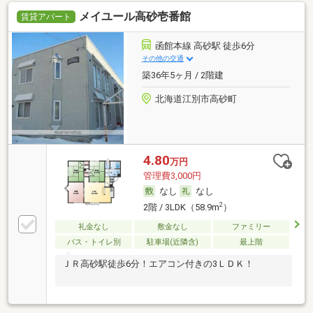
メイユール高砂壱番館
賃貸アパート
函館本線 高砂駅 徒歩6分
その他の交通
築36年5ヶ月 / 2階建
北海道江別市高砂町
4.80
万円
管理費3,000円
なし
なし
2
2階 / 3LDK（58.9m
）
礼金なし
敷金なし
ファミリー
バス・トイレ別
駐車場(近隣含)
最上階
ＪＲ高砂駅徒歩6分！エアコン付きの3ＬＤＫ！