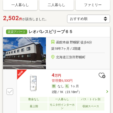
一人暮らし
二人暮らし
ファミリー
2,502
件
が該当しました。
レオパレスビリーブ６５
賃貸アパート
函館本線 野幌駅 徒歩6分
築18年7ヶ月 / 2階建
北海道江別市野幌町
4
万円
管理費6,500円
なし
1ヶ月
2
2階 / 1K（23.18m
）
敷金なし
一人暮らし
バス・トイレ別
モニタ付インターホ
最上階
収納スペース
ン