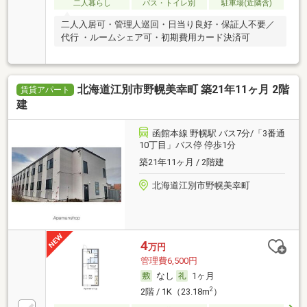
二人暮らし
バス・トイレ別
駐車場(近隣含)
二人入居可・管理人巡回・日当り良好・保証人不要／
代行 ・ルームシェア可・初期費用カード決済可
北海道江別市野幌美幸町 築21年11ヶ月 2階
賃貸アパート
建
函館本線 野幌駅 バス7分/「3番通
10丁目」バス停 停歩1分
築21年11ヶ月 / 2階建
北海道江別市野幌美幸町
4
万円
管理費6,500円
なし
1ヶ月
2
2階 / 1K（23.18m
）