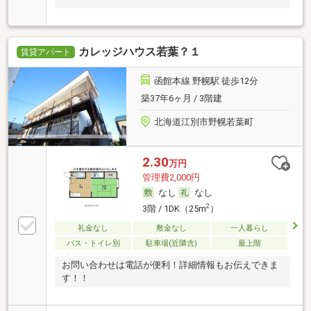
カレッジハウス若葉？１
賃貸アパート
函館本線 野幌駅 徒歩12分
築37年6ヶ月 / 3階建
北海道江別市野幌若葉町
2.30
万円
管理費2,000円
なし
なし
2
3階 / 1DK（25m
）
礼金なし
敷金なし
一人暮らし
バス・トイレ別
駐車場(近隣含)
最上階
お問い合わせは電話が便利！詳細情報もお伝えできま
す！！