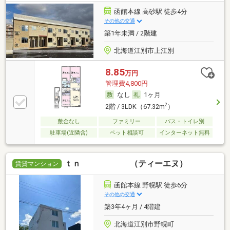
函館本線 高砂駅 徒歩4分
その他の交通
築1年未満 / 2階建
北海道江別市上江別
8.85
万円
管理費4,800円
なし
1ヶ月
2
2階 / 3LDK（67.32m
）
敷金なし
ファミリー
バス・トイレ別
駐車場(近隣含)
ペット相談可
インターネット無料
ｔｎ （ティーエヌ）
賃貸マンション
函館本線 野幌駅 徒歩6分
その他の交通
築3年4ヶ月 / 4階建
北海道江別市野幌町