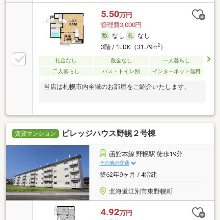
5.50
万円
管理費3,000円
なし
なし
2
3階 / 1LDK（31.79m
）
礼金なし
敷金なし
一人暮らし
二人暮らし
バス・トイレ別
インターネット無料
当店は札幌市内全域のお部屋をご紹介いたします。
ビレッジハウス野幌２号棟
賃貸マンション
函館本線 野幌駅 徒歩19分
その他の交通
築62年9ヶ月 / 4階建
北海道江別市東野幌町
4.92
万円