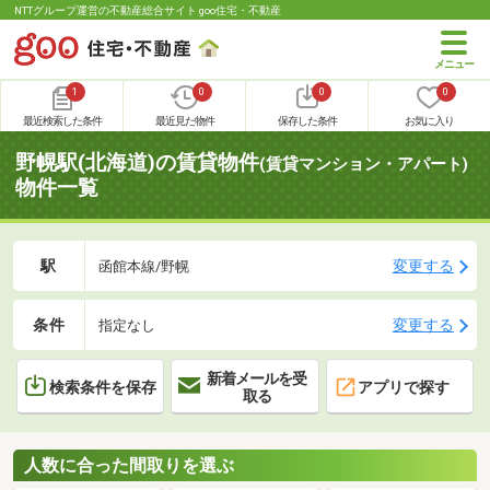
NTTグループ運営の不動産総合サイト goo住宅・不動産
1
0
0
0
最近検索した条件
最近見た物件
保存した条件
お気に入り
野幌駅(北海道)の賃貸物件
(賃貸マンション・アパート)
物件一覧
駅
変更する
函館本線/野幌
条件
変更する
指定なし
新着メールを受
検索条件を保存
アプリで探す
取る
人数に合った間取りを選ぶ