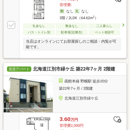
管理費-
なし
なし
2
3階 / 2LDK（64.62m
）
礼金なし
敷金なし
二人暮らし
バス・トイレ別
駐車場(近隣含)
ペット相談可
当店はオンラインにてお部屋探しのご相談・内覧が可
能です。
北海道江別市緑ケ丘 築22年7ヶ月 2階建
賃貸アパート
函館本線 野幌駅 徒歩20分
築22年7ヶ月 / 2階建
北海道江別市緑ケ丘
3.60
万円
管理費2,000円