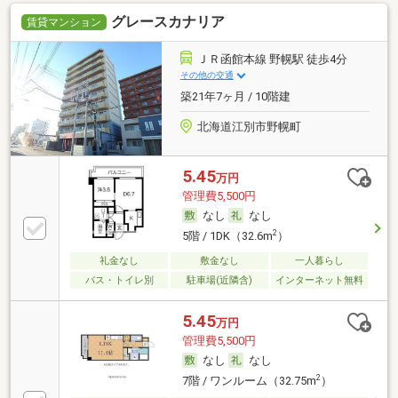
グレースカナリア
賃貸マンション
ＪＲ函館本線 野幌駅 徒歩4分
その他の交通
築21年7ヶ月 / 10階建
北海道江別市野幌町
5.45
万円
管理費5,500円
なし
なし
2
5階 / 1DK（32.6m
）
礼金なし
敷金なし
一人暮らし
バス・トイレ別
駐車場(近隣含)
インターネット無料
5.45
万円
管理費5,500円
なし
なし
2
7階 / ワンルーム（32.75m
）