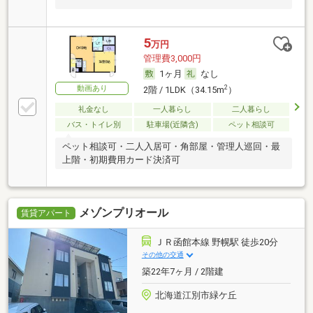
5
万円
管理費3,000円
1ヶ月
なし
動画あり
2
2階 / 1LDK（34.15m
）
礼金なし
一人暮らし
二人暮らし
バス・トイレ別
駐車場(近隣含)
ペット相談可
ペット相談可・二人入居可・角部屋・管理人巡回・最
上階・初期費用カード決済可
メゾンプリオール
賃貸アパート
ＪＲ函館本線 野幌駅 徒歩20分
その他の交通
築22年7ヶ月 / 2階建
北海道江別市緑ケ丘