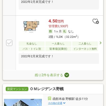
2022年2月末完成です！
4.50
万円
管理費3,500円
1ヶ月
なし
2
2階 / 1LDK（32.22m
）
礼金なし
一人暮らし
二人暮らし
バス・トイレ別
駐車場(近隣含)
インターネット無料
2022年2月末完成です！
残り2件を表示する
ＯＭレジデンス野幌
賃貸マンション
函館本線 野幌駅 徒歩11分
その他の交通