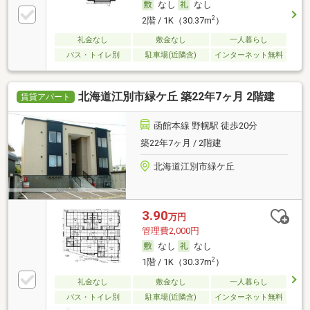
なし
なし
2
2階 / 1K（30.37m
）
礼金なし
敷金なし
一人暮らし
バス・トイレ別
駐車場(近隣含)
インターネット無料
北海道江別市緑ケ丘 築22年7ヶ月 2階建
賃貸アパート
函館本線 野幌駅 徒歩20分
築22年7ヶ月 / 2階建
北海道江別市緑ケ丘
3.90
万円
管理費2,000円
なし
なし
2
1階 / 1K（30.37m
）
礼金なし
敷金なし
一人暮らし
バス・トイレ別
駐車場(近隣含)
インターネット無料