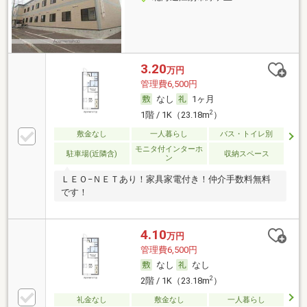
3.20
万円
管理費6,500円
なし
1ヶ月
2
1階 / 1K（23.18m
）
敷金なし
一人暮らし
バス・トイレ別
モニタ付インターホ
駐車場(近隣含)
収納スペース
ン
ＬＥＯ−ＮＥＴあり！家具家電付き！仲介手数料無料
です！
4.10
万円
管理費6,500円
なし
なし
2
2階 / 1K（23.18m
）
礼金なし
敷金なし
一人暮らし