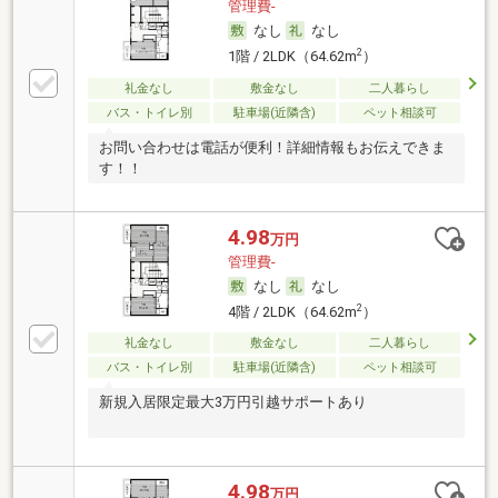
管理費-
なし
なし
2
1階 / 2LDK（64.62m
）
礼金なし
敷金なし
二人暮らし
バス・トイレ別
駐車場(近隣含)
ペット相談可
お問い合わせは電話が便利！詳細情報もお伝えできま
す！！
4.98
万円
管理費-
なし
なし
2
4階 / 2LDK（64.62m
）
礼金なし
敷金なし
二人暮らし
バス・トイレ別
駐車場(近隣含)
ペット相談可
新規入居限定最大3万円引越サポートあり
4.98
万円