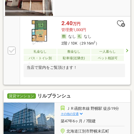
2.40
万円
管理費1,000円
なし
なし
2
2階 / 1DK（29.16m
）
礼金なし
敷金なし
一人暮らし
バス・トイレ別
駐車場(近隣含)
ペット相談可
当店で室内をご覧頂けます！
リルブランシュ
賃貸マンション
ＪＲ函館本線 野幌駅 徒歩19分
その他の交通
築47年6ヶ月 / 7階建
北海道江別市野幌末広町