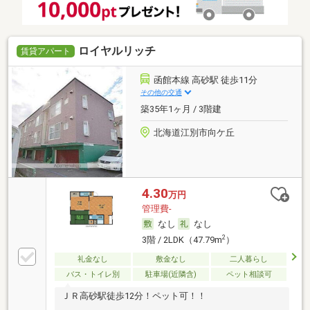
ロイヤルリッチ
賃貸アパート
函館本線 高砂駅 徒歩11分
その他の交通
築35年1ヶ月 / 3階建
北海道江別市向ケ丘
4.30
万円
管理費-
なし
なし
2
3階 / 2LDK（47.79m
）
礼金なし
敷金なし
二人暮らし
バス・トイレ別
駐車場(近隣含)
ペット相談可
ＪＲ高砂駅徒歩12分！ペット可！！