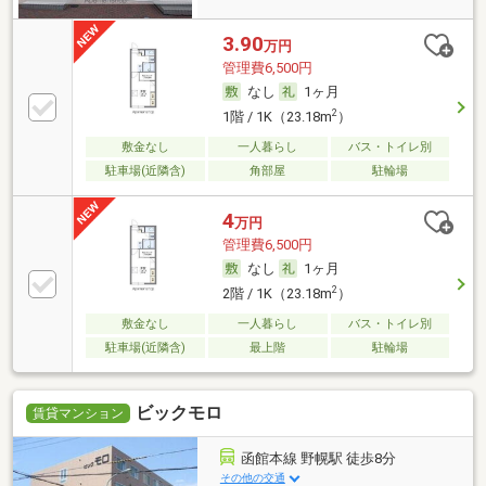
3.90
万円
管理費6,500円
なし
1ヶ月
2
1階 / 1K（23.18m
）
敷金なし
一人暮らし
バス・トイレ別
駐車場(近隣含)
角部屋
駐輪場
4
万円
管理費6,500円
なし
1ヶ月
2
2階 / 1K（23.18m
）
敷金なし
一人暮らし
バス・トイレ別
駐車場(近隣含)
最上階
駐輪場
ビックモロ
賃貸マンション
函館本線 野幌駅 徒歩8分
その他の交通