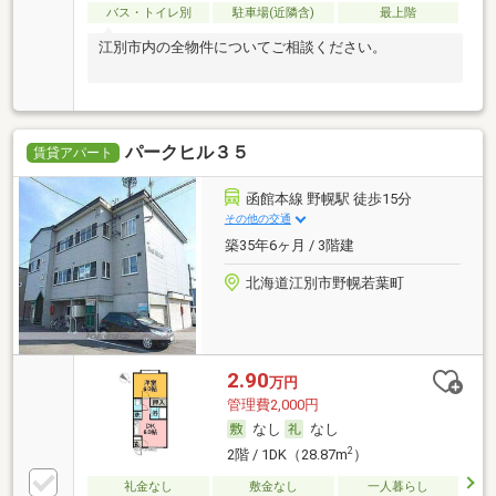
バス・トイレ別
駐車場(近隣含)
最上階
江別市内の全物件についてご相談ください。
パークヒル３５
賃貸アパート
函館本線 野幌駅 徒歩15分
その他の交通
築35年6ヶ月 / 3階建
北海道江別市野幌若葉町
2.90
万円
管理費2,000円
なし
なし
2
2階 / 1DK（28.87m
）
礼金なし
敷金なし
一人暮らし