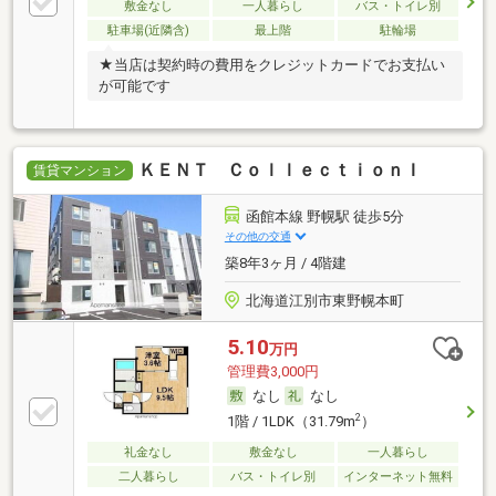
敷金なし
一人暮らし
バス・トイレ別
駐車場(近隣含)
最上階
駐輪場
★当店は契約時の費用をクレジットカードでお支払い
が可能です
ＫＥＮＴ ＣｏｌｌｅｃｔｉｏｎＩ
賃貸マンション
函館本線 野幌駅 徒歩5分
その他の交通
築8年3ヶ月 / 4階建
北海道江別市東野幌本町
5.10
万円
管理費3,000円
なし
なし
2
1階 / 1LDK（31.79m
）
礼金なし
敷金なし
一人暮らし
二人暮らし
バス・トイレ別
インターネット無料