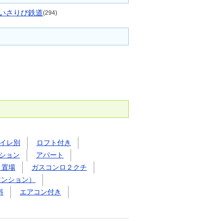
いさりび鉄道
(294)
イレ別
ロフト付き
ション
アパート
ク置場
ガスコンロ２クチ
マンション）
料
エアコン付き