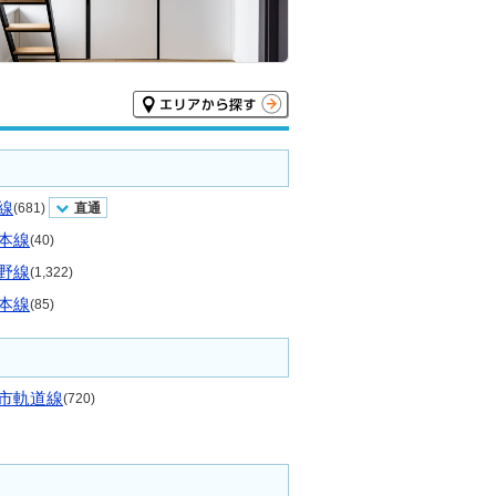
線
(681)
直通
本線
(40)
野線
(1,322)
本線
(85)
市軌道線
(720)