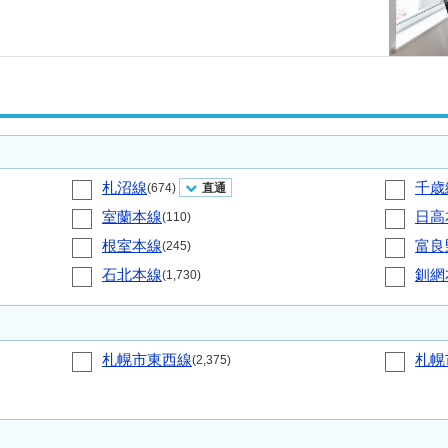
札沼線
千歳
(674)
直通
室蘭本線
日高
(110)
根室本線
富良
(245)
石北本線
釧網
(1,730)
札幌市東西線
札幌
(2,375)