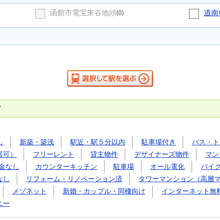
函館市電宝来谷地頭
道南
(0)
す
し
新築・築浅
駅近・駅５分以内
駐車場付き
バス・ト
居可）
フリーレント
貸主物件
デザイナーズ物件
マン
金なし
カウンターキッチン
駐車場
オール電化
バイ
なし
リフォーム・リノベーション済
タワーマンション（高層
メゾネット
新婚・カップル・同棲向け
インターネット無
ニー