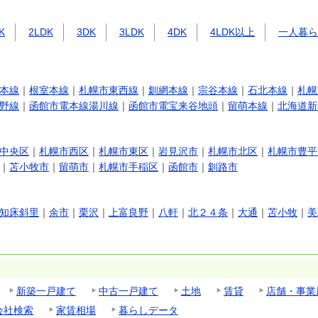
K
2LDK
3DK
3LDK
4DK
4LDK以上
一人暮ら
本線
｜
根室本線
｜
札幌市東西線
｜
釧網本線
｜
宗谷本線
｜
石北本線
｜
札幌
野線
｜
函館市電本線湯川線
｜
函館市電宝来谷地頭
｜
留萌本線
｜
北海道新
中央区
｜
札幌市西区
｜
札幌市東区
｜
岩見沢市
｜
札幌市北区
｜
札幌市豊平
｜
苫小牧市
｜
留萌市
｜
札幌市手稲区
｜
函館市
｜
釧路市
知床斜里
｜
余市
｜
栗沢
｜
上富良野
｜
八軒
｜
北２４条
｜
大通
｜
苫小牧
｜
美
新築一戸建て
中古一戸建て
土地
賃貸
店舗・事業
会社検索
家賃相場
暮らしデータ