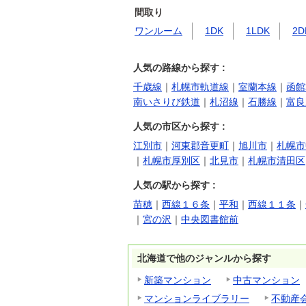
間取り
ワンルーム
1DK
1LDK
2D
人気の路線から探す :
千歳線
｜
札幌市軌道線
｜
室蘭本線
｜
函館
南いさりび鉄道
｜
札沼線
｜
石勝線
｜
富良
人気の市区から探す :
江別市
｜
河東郡音更町
｜
旭川市
｜
札幌市
｜
札幌市厚別区
｜
北見市
｜
札幌市清田区
人気の駅から探す :
苗穂
｜
西線１６条
｜
平和
｜
西線１１条
｜
｜
宮の沢
｜
中央図書館前
北海道で他のジャンルから探す
新築マンション
中古マンション
マンションライブラリー
不動産