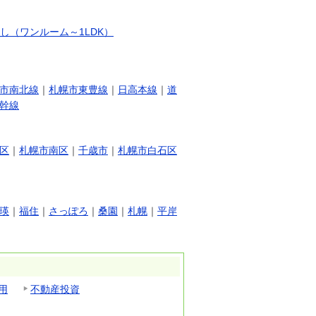
し（ワンルーム～1LDK）
市南北線
｜
札幌市東豊線
｜
日高本線
｜
道
幹線
区
｜
札幌市南区
｜
千歳市
｜
札幌市白石区
瑛
｜
福住
｜
さっぽろ
｜
桑園
｜
札幌
｜
平岸
用
不動産投資