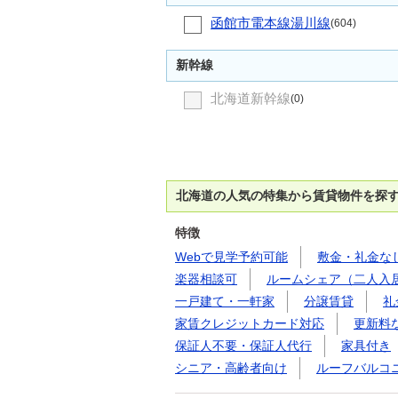
函館市電本線湯川線
(604)
新幹線
北海道新幹線
(0)
北海道の人気の特集から賃貸物件を探
特徴
Webで見学予約可能
敷金・礼金な
楽器相談可
ルームシェア（二人入
一戸建て・一軒家
分譲賃貸
礼
家賃クレジットカード対応
更新料
保証人不要・保証人代行
家具付き
シニア・高齢者向け
ルーフバルコ