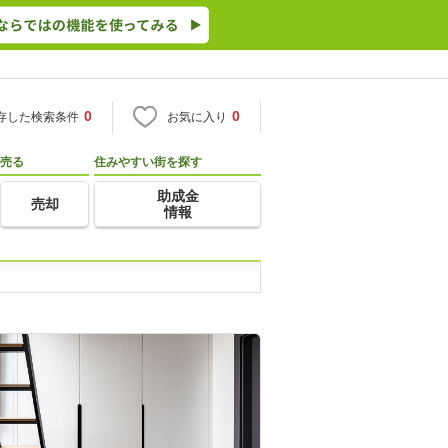
0
0
存した検索条件
お気に入り
売る
住みやすい街を探す
助成金
売却
情報