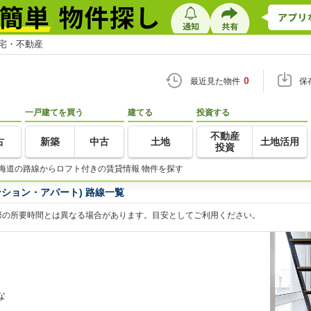
住宅・不動産
0
最近見た物件
保
一戸建てを買う
建てる
投資する
不動産
古
新築
中古
土地
土地活用
投資
海道の路線からロフト付きの賃貸情報 物件を探す
ション・アパート) 路線一覧
際の所要時間とは異なる場合があります。目安としてご利用ください。
な