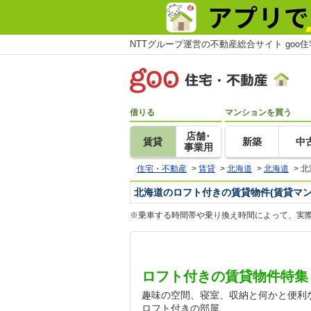
NTTグループ運営の不動産総合サイト goo
借りる
マンションを買う
店舗･
賃貸
新築
中
事業用
住宅・不動産
>
賃貸
>
北海道
>
北海道
>
北
北海道のロフト付きの賃貸物件(賃貸マン
※乗車する時間帯や乗り換え時間によって、実
ロフト付きの賃貸物件特集
趣味の空間、寝室、収納と何かと便利
ロフト付きの部屋