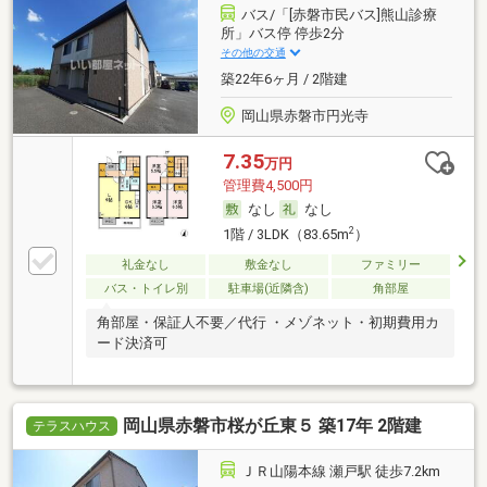
バス/「[赤磐市民バス]熊山診療
所」バス停 停歩2分
その他の交通
築22年6ヶ月 / 2階建
岡山県赤磐市円光寺
7.35
万円
管理費4,500円
なし
なし
2
1階 / 3LDK（83.65m
）
礼金なし
敷金なし
ファミリー
バス・トイレ別
駐車場(近隣含)
角部屋
角部屋・保証人不要／代行 ・メゾネット・初期費用カ
ード決済可
岡山県赤磐市桜が丘東５ 築17年 2階建
テラスハウス
ＪＲ山陽本線 瀬戸駅 徒歩7.2km