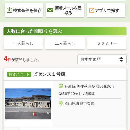
新着メールを受
検索条件を保存
アプリで探す
取る
人数に合った間取りを選ぶ
一人暮らし
二人暮らし
ファミリー
4
件
が該当しました。
ビセンス１号棟
賃貸アパート
姫新線 美作落合駅 徒歩8.3km
築36年10ヶ月 / 2階建
岡山県真庭市栗原