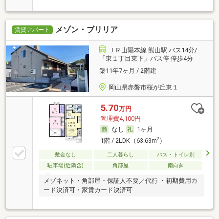
行 ・初期費用カード決済可・家賃カード決済可
メゾン・ブリリア
賃貸アパート
ＪＲ山陽本線 熊山駅 バス14分/
「東１丁目東下」バス停 停歩4分
築11年7ヶ月 / 2階建
岡山県赤磐市桜が丘東１
5.70
万円
管理費4,100円
なし
1ヶ月
2
1階 / 2LDK（63.63m
）
敷金なし
二人暮らし
バス・トイレ別
駐車場(近隣含)
角部屋
南向き
メゾネット・角部屋・保証人不要／代行 ・初期費用カ
ード決済可・家賃カード決済可