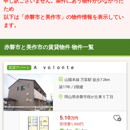
申し訳ございません。条件にあう物件が少なかった
ため
以下は「赤磐市と美作市」の物件情報を表示してい
ます。
赤磐市と美作市の賃貸物件 物件一覧
Ａ ｖｏｌｏｎｔｅ
賃貸アパート
山陽本線 万富駅 徒歩7.2km
築17年 / 2階建
岡山県赤磐市桜が丘東５丁目
5.10
万円
管理費1,500円