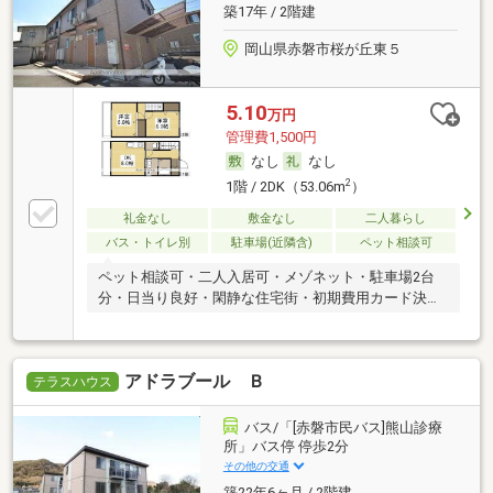
築17年 / 2階建
岡山県赤磐市桜が丘東５
5.10
万円
管理費1,500円
なし
なし
2
1階 / 2DK（53.06m
）
礼金なし
敷金なし
二人暮らし
バス・トイレ別
駐車場(近隣含)
ペット相談可
ペット相談可・二人入居可・メゾネット・駐車場2台
分・日当り良好・閑静な住宅街・初期費用カード決済
可
アドラブール Ｂ
テラスハウス
バス/「[赤磐市民バス]熊山診療
所」バス停 停歩2分
その他の交通
築22年6ヶ月 / 2階建