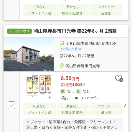
礼金なし
敷金なし
ファミリー
バス・トイレ別
駐車場(近隣含)
角部屋
岡山県赤磐市円光寺 築22年6ヶ月 2階建
テラスハウス
ＪＲ山陽本線 熊山駅 徒歩25分
その他の交通
築22年6ヶ月 / 2階建
岡山県赤磐市円光寺
6.50
万円
管理費4,500円
なし
なし
2
1階 / 3LDK（83.65m
）
礼金なし
敷金なし
ファミリー
バス・トイレ別
駐車場(近隣含)
最上階
メゾネット・駐車場2台分・角部屋・フリーレント・
最上階・日当り良好・閑静な住宅街・保証人不要／代