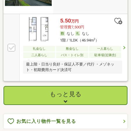
5.50
万円
管理費7,500円
なし
なし
2
1階 / 1LDK（46.94m
）
礼金なし
敷金なし
一人暮らし
二人暮らし
バス・トイレ別
駐車場(近隣含)
最上階・日当り良好・保証人不要／代行 ・メゾネッ
ト・初期費用カード決済可
もっと見る
お気に入り物件一覧を見る