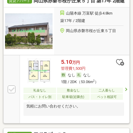
岡山県赤磐市桜が丘東５丁目 築17年 2階建
賃貸アパート
山陽本線 万富駅 徒歩4.8km
築17年 / 2階建
岡山県赤磐市桜が丘東５丁目
5.10
万円
管理費1,500円
なし
なし
2
1階 / 2DK（53.06m
）
礼金なし
敷金なし
二人暮らし
バス・トイレ別
駐車場(近隣含)
ペット相談可
気軽にお問い合わせください。