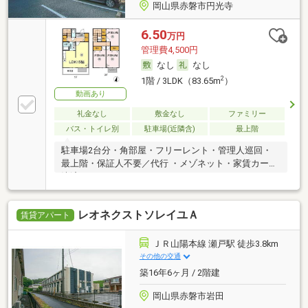
岡山県赤磐市円光寺
6.50
万円
管理費4,500円
なし
なし
2
1階 / 3LDK（83.65m
）
動画あり
礼金なし
敷金なし
ファミリー
バス・トイレ別
駐車場(近隣含)
最上階
駐車場2台分・角部屋・フリーレント・管理人巡回・
最上階・保証人不要／代行 ・メゾネット・家賃カード
決済可
レオネクストソレイユＡ
賃貸アパート
ＪＲ山陽本線 瀬戸駅 徒歩3.8km
その他の交通
築16年6ヶ月 / 2階建
岡山県赤磐市岩田