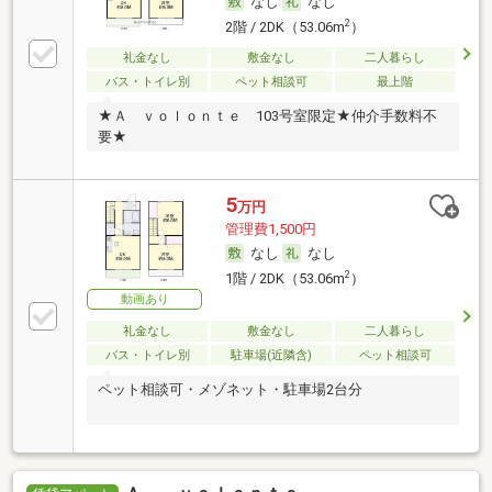
なし
なし
2
2階 / 2DK（53.06m
）
礼金なし
敷金なし
二人暮らし
バス・トイレ別
ペット相談可
最上階
★Ａ ｖｏｌｏｎｔｅ 103号室限定★仲介手数料不
要★
5
万円
管理費1,500円
なし
なし
2
1階 / 2DK（53.06m
）
動画あり
礼金なし
敷金なし
二人暮らし
バス・トイレ別
駐車場(近隣含)
ペット相談可
ペット相談可・メゾネット・駐車場2台分