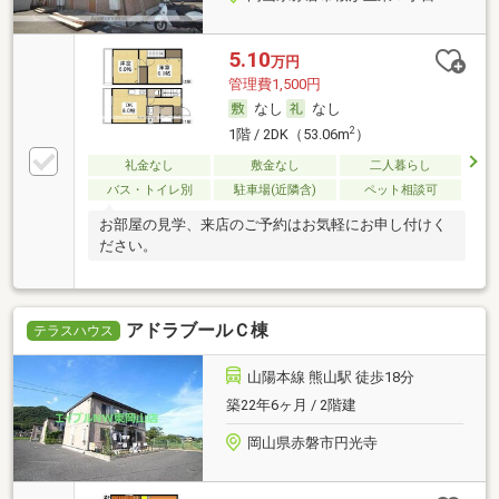
5.10
万円
管理費1,500円
なし
なし
2
1階 / 2DK（53.06m
）
礼金なし
敷金なし
二人暮らし
バス・トイレ別
駐車場(近隣含)
ペット相談可
お部屋の見学、来店のご予約はお気軽にお申し付けく
ださい。
アドラブールＣ棟
テラスハウス
山陽本線 熊山駅 徒歩18分
築22年6ヶ月 / 2階建
岡山県赤磐市円光寺