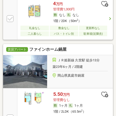
4
万円
管理費1,000円
なし
なし
2
1階 / 2DK（50m
）
礼金なし
敷金なし
更新料なし
二人暮らし
バス・トイレ別
駐車場(近隣含)
ファインホーム鍋屋
賃貸アパート
ＪＲ姫新線 久世駅 徒歩13分
築23年6ヶ月 / 2階建
岡山県真庭市鍋屋
5.50
万円
管理費なし
1ヶ月
1ヶ月
2
1階 / 2LDK（65.5m
）