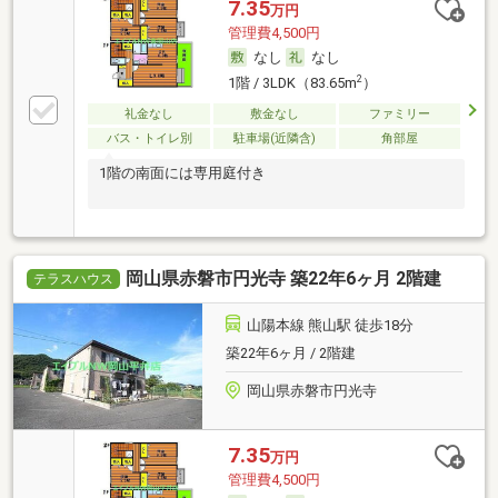
7.35
万円
管理費4,500円
なし
なし
2
1階 / 3LDK（83.65m
）
礼金なし
敷金なし
ファミリー
バス・トイレ別
駐車場(近隣含)
角部屋
1階の南面には専用庭付き
岡山県赤磐市円光寺 築22年6ヶ月 2階建
テラスハウス
山陽本線 熊山駅 徒歩18分
築22年6ヶ月 / 2階建
岡山県赤磐市円光寺
7.35
万円
管理費4,500円