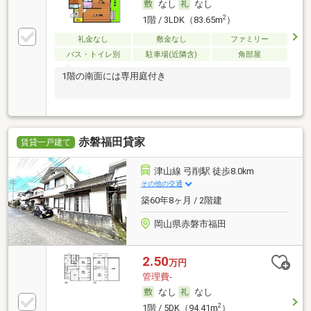
なし
なし
2
1階 / 3LDK（83.65m
）
礼金なし
敷金なし
ファミリー
バス・トイレ別
駐車場(近隣含)
角部屋
1階の南面には専用庭付き
赤磐福田貸家
賃貸一戸建て
津山線 弓削駅 徒歩8.0km
その他の交通
築60年8ヶ月 / 2階建
岡山県赤磐市福田
2.50
万円
管理費-
なし
なし
2
1階 / 5DK（94.41m
）