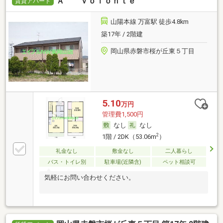
Ａ ｖｏｌｏｎｔｅ
賃貸アパート
山陽本線 万富駅 徒歩4.8km
築17年 / 2階建
岡山県赤磐市桜が丘東５丁目
5.10
万円
管理費1,500円
なし
なし
2
1階 / 2DK（53.06m
）
礼金なし
敷金なし
二人暮らし
バス・トイレ別
駐車場(近隣含)
ペット相談可
気軽にお問い合わせください。