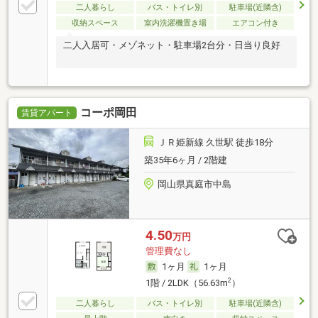
二人暮らし
バス・トイレ別
駐車場(近隣含)
収納スペース
室内洗濯機置き場
エアコン付き
二人入居可・メゾネット・駐車場2台分・日当り良好
コーポ岡田
賃貸アパート
ＪＲ姫新線 久世駅 徒歩18分
築35年6ヶ月 / 2階建
岡山県真庭市中島
4.50
万円
管理費なし
1ヶ月
1ヶ月
2
1階 / 2LDK（56.63m
）
二人暮らし
バス・トイレ別
駐車場(近隣含)