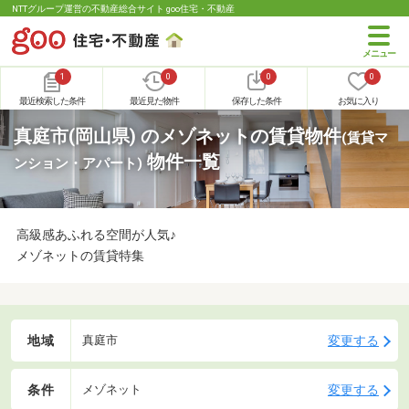
NTTグループ運営の不動産総合サイト goo住宅・不動産
1
0
0
0
最近検索した条件
最近見た物件
保存した条件
お気に入り
真庭市(岡山県) のメゾネットの賃貸物件
(賃貸マ
物件一覧
ンション・アパート)
高級感あふれる空間が人気♪
メゾネットの賃貸特集
地域
変更する
真庭市
条件
変更する
メゾネット