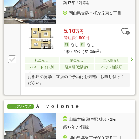
築17年 / 2階建
岡山県赤磐市桜が丘東５丁目
5.10
万円
管理費1,500円
なし
なし
2
1階 / 2DK（53.06m
）
礼金なし
敷金なし
二人暮らし
バス・トイレ別
駐車場(近隣含)
ペット相談可
お部屋の見学、来店のご予約はお気軽にお申し付けく
ださい。
Ａ ｖｏｌｏｎｔｅ
テラスハウス
山陽本線 瀬戸駅 徒歩7.2km
築17年 / 2階建
岡山県赤磐市桜が丘東５丁目