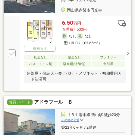
岡山県赤磐市円光寺
6.50
万円
管理費4,500円
なし
なし
2
1階 / 3LDK（83.65m
）
動画あり
礼金なし
敷金なし
ファミリー
バス・トイレ別
駐車場(近隣含)
角部屋
角部屋・保証人不要／代行 ・メゾネット・初期費用カ
ード決済可
アドラブール Ｂ
賃貸アパート
ＪＲ山陽本線 熊山駅 徒歩23分
その他の交通
築22年6ヶ月 / 2階建