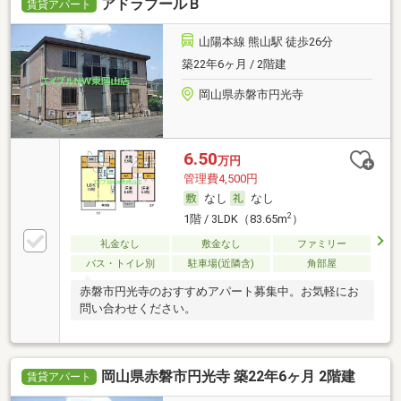
アドラブールＢ
賃貸アパート
山陽本線 熊山駅 徒歩26分
築22年6ヶ月 / 2階建
岡山県赤磐市円光寺
6.50
万円
管理費4,500円
なし
なし
2
1階 / 3LDK（83.65m
）
礼金なし
敷金なし
ファミリー
バス・トイレ別
駐車場(近隣含)
角部屋
赤磐市円光寺のおすすめアパート募集中。お気軽にお
問い合わせください。
岡山県赤磐市円光寺 築22年6ヶ月 2階建
賃貸アパート