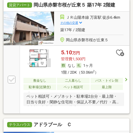
岡山県赤磐市桜が丘東５ 築17年 2階建
賃貸アパート
ＪＲ山陽本線 万富駅 徒歩6.4km
その他の交通
築17年 / 2階建
岡山県赤磐市桜が丘東５
5.10
万円
管理費1,500円
なし
1ヶ月
2
1階 / 2DK（53.06m
）
敷金なし
二人暮らし
バス・トイレ別
駐車場(近隣含)
ペット相談可
最上階
ペット相談可・メゾネット・駐車場2台分・最上階・
日当り良好・閑静な住宅街・保証人不要／代行 ・高齢
者相談・初期費用カード決済可
アドラブール Ｃ
テラスハウス