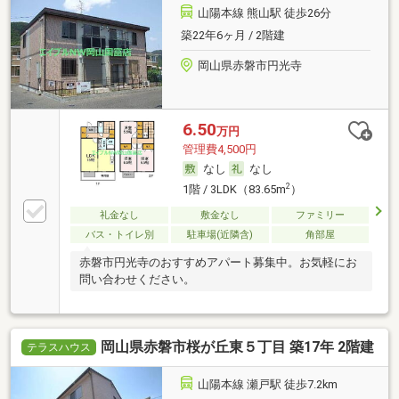
山陽本線 熊山駅 徒歩26分
築22年6ヶ月 / 2階建
岡山県赤磐市円光寺
6.50
万円
管理費4,500円
なし
なし
2
1階 / 3LDK（83.65m
）
礼金なし
敷金なし
ファミリー
バス・トイレ別
駐車場(近隣含)
角部屋
赤磐市円光寺のおすすめアパート募集中。お気軽にお
問い合わせください。
岡山県赤磐市桜が丘東５丁目 築17年 2階建
テラスハウス
山陽本線 瀬戸駅 徒歩7.2km