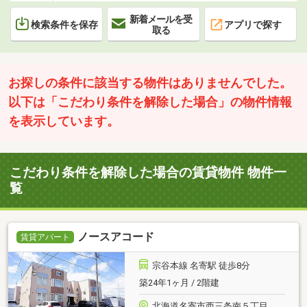
新着メールを受
検索条件を保存
アプリで探す
取る
お探しの条件に該当する物件はありませんでした。
以下は「こだわり条件を解除した場合」の物件情報
を表示しています。
こだわり条件を解除した場合の賃貸物件 物件一
覧
ノースアコード
賃貸アパート
宗谷本線 名寄駅 徒歩8分
築24年1ヶ月 / 2階建
北海道名寄市西三条南５丁目