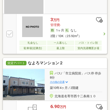
3
万円
管理費-
1ヶ月
なし
2
2階 / 1DK（25.92m
）
礼金なし
一人暮らし
バス・トイレ別
駐車場(近隣含)
最上階
室内洗濯機置き場
なよろマンション２
賃貸アパート
バス/「市立病院前」バス停 停歩
8分
その他の交通
築10年4ヶ月 / 2階建
北海道名寄市西十二条南１０
6.90
万円