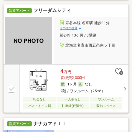
フリーダムシティ
賃貸アパート
宗谷本線 名寄駅 徒歩11分
その他の交通
築24年10ヶ月 / 3階建
北海道名寄市西五条南５丁目
4
万円
管理費2,000円
1ヶ月
なし
2
2階 / ワンルーム（25m
）
礼金なし
一人暮らし
ワンルーム
バス・トイレ別
駐車場(近隣含)
収納スペース
ナナカマドＩＩ
賃貸アパート