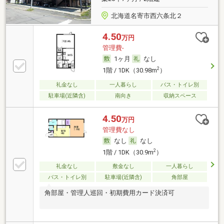
北海道名寄市西六条北２
4.50
万円
管理費-
1ヶ月
なし
2
1階 / 1DK（30.98m
）
礼金なし
一人暮らし
バス・トイレ別
駐車場(近隣含)
南向き
収納スペース
4.50
万円
管理費なし
なし
なし
2
1階 / 1DK（30.9m
）
礼金なし
敷金なし
一人暮らし
バス・トイレ別
駐車場(近隣含)
角部屋
角部屋・管理人巡回・初期費用カード決済可