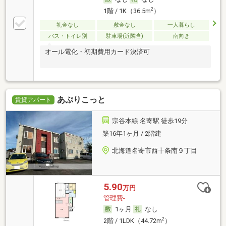
2
1階 / 1K（36.5m
）
礼金なし
敷金なし
一人暮らし
バス・トイレ別
駐車場(近隣含)
南向き
オール電化・初期費用カード決済可
あぷりこっと
賃貸アパート
宗谷本線 名寄駅 徒歩19分
築16年1ヶ月 / 2階建
北海道名寄市西十条南９丁目
5.90
万円
管理費-
1ヶ月
なし
2
2階 / 1LDK（44.72m
）