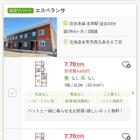
エスペランサ
賃貸アパート
宗谷本線 名寄駅 徒歩33分
築2年6ヶ月 / 2階建
北海道名寄市西九条北６丁目
7.70
万円
管理費4,600円
なし
なし
2
1階 / 2LDK（55.41m
）
礼金なし
敷金なし
二人暮らし
バス・トイレ別
駐車場(近隣含)
ペット相談可
ペットと一緒に暮らせるお部屋♪嬉しいネット無料！
7.70
万円