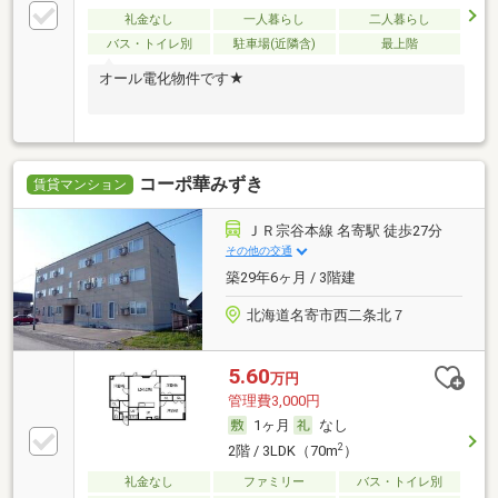
礼金なし
一人暮らし
二人暮らし
バス・トイレ別
駐車場(近隣含)
最上階
オール電化物件です★
コーポ華みずき
賃貸マンション
ＪＲ宗谷本線 名寄駅 徒歩27分
その他の交通
築29年6ヶ月 / 3階建
北海道名寄市西二条北７
5.60
万円
管理費3,000円
1ヶ月
なし
2
2階 / 3LDK（70m
）
礼金なし
ファミリー
バス・トイレ別