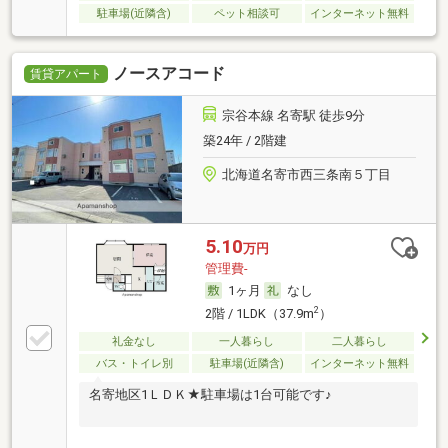
駐車場(近隣含)
ペット相談可
インターネット無料
ノースアコード
賃貸アパート
宗谷本線 名寄駅 徒歩9分
築24年 / 2階建
北海道名寄市西三条南５丁目
5.10
万円
管理費-
1ヶ月
なし
2
2階 / 1LDK（37.9m
）
礼金なし
一人暮らし
二人暮らし
バス・トイレ別
駐車場(近隣含)
インターネット無料
名寄地区1ＬＤＫ★駐車場は1台可能です♪