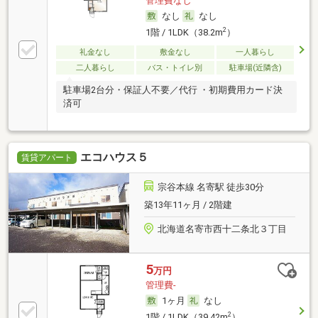
管理費なし
なし
なし
2
1階 / 1LDK（38.2m
）
礼金なし
敷金なし
一人暮らし
二人暮らし
バス・トイレ別
駐車場(近隣含)
駐車場2台分・保証人不要／代行 ・初期費用カード決
済可
エコハウス５
賃貸アパート
宗谷本線 名寄駅 徒歩30分
築13年11ヶ月 / 2階建
北海道名寄市西十二条北３丁目
5
万円
管理費-
1ヶ月
なし
2
1階 / 1LDK（39.42m
）