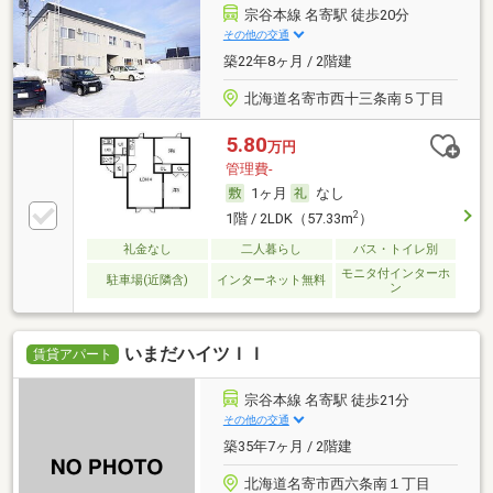
宗谷本線 名寄駅 徒歩20分
その他の交通
築22年8ヶ月 / 2階建
北海道名寄市西十三条南５丁目
5.80
万円
管理費-
1ヶ月
なし
2
1階 / 2LDK（57.33m
）
礼金なし
二人暮らし
バス・トイレ別
モニタ付インターホ
駐車場(近隣含)
インターネット無料
ン
いまだハイツＩＩ
賃貸アパート
宗谷本線 名寄駅 徒歩21分
その他の交通
築35年7ヶ月 / 2階建
北海道名寄市西六条南１丁目