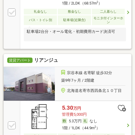
2
1階 / 2LDK（68.57m
）
礼金なし
敷金なし
二人暮らし
モニタ付インターホ
バス・トイレ別
駐車場(近隣含)
ン
駐車場2台分・オール電化・初期費用カード決済可
リアンジュ
賃貸アパート
宗谷本線 名寄駅 徒歩32分
築9年7ヶ月 / 2階建
北海道名寄市西四条北１０丁目
5.30
万円
管理費5,000円
5.3万円
なし
2
1階 / 1LDK（44.9m
）