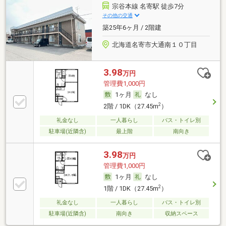
宗谷本線 名寄駅 徒歩7分
その他の交通
築25年6ヶ月 / 2階建
北海道名寄市大通南１０丁目
3.98
万円
管理費1,000円
1ヶ月
なし
2
2階 / 1DK（27.45m
）
礼金なし
一人暮らし
バス・トイレ別
駐車場(近隣含)
最上階
南向き
3.98
万円
管理費1,000円
1ヶ月
なし
2
1階 / 1DK（27.45m
）
礼金なし
一人暮らし
バス・トイレ別
駐車場(近隣含)
南向き
収納スペース