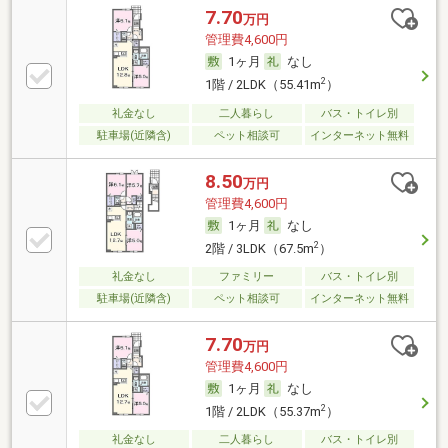
7.70
万円
管理費4,600円
1ヶ月
なし
2
1階 / 2LDK（55.41m
）
礼金なし
二人暮らし
バス・トイレ別
駐車場(近隣含)
ペット相談可
インターネット無料
8.50
万円
管理費4,600円
1ヶ月
なし
2
2階 / 3LDK（67.5m
）
礼金なし
ファミリー
バス・トイレ別
駐車場(近隣含)
ペット相談可
インターネット無料
7.70
万円
管理費4,600円
1ヶ月
なし
2
1階 / 2LDK（55.37m
）
礼金なし
二人暮らし
バス・トイレ別