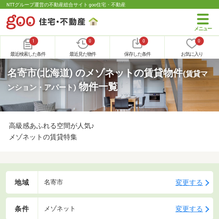
NTTグループ運営の不動産総合サイト goo住宅・不動産
1
0
0
0
最近検索した条件
最近見た物件
保存した条件
お気に入り
名寄市(北海道) のメゾネットの賃貸物件
(賃貸マ
物件一覧
ンション・アパート)
高級感あふれる空間が人気♪
メゾネットの賃貸特集
地域
変更する
名寄市
条件
変更する
メゾネット