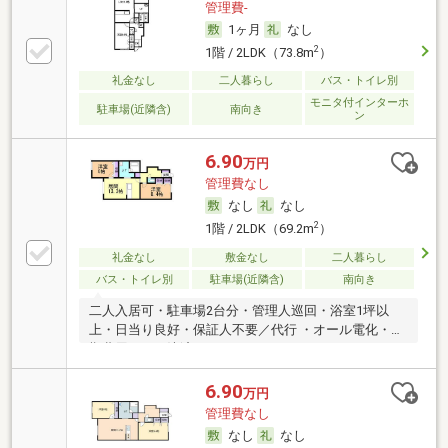
管理費-
1ヶ月
なし
2
1階 / 2LDK（73.8m
）
礼金なし
二人暮らし
バス・トイレ別
モニタ付インターホ
駐車場(近隣含)
南向き
ン
6.90
万円
管理費なし
なし
なし
2
1階 / 2LDK（69.2m
）
礼金なし
敷金なし
二人暮らし
バス・トイレ別
駐車場(近隣含)
南向き
二人入居可・駐車場2台分・管理人巡回・浴室1坪以
上・日当り良好・保証人不要／代行 ・オール電化・初
期費用カード決済可
6.90
万円
管理費なし
なし
なし