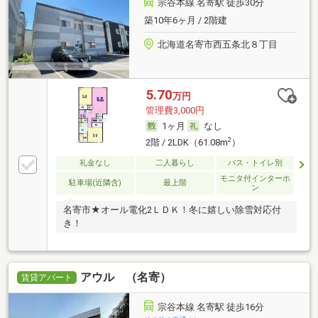
宗谷本線 名寄駅 徒歩30分
築10年6ヶ月 / 2階建
北海道名寄市西五条北８丁目
5.70
万円
管理費3,000円
1ヶ月
なし
2
2階 / 2LDK（61.08m
）
礼金なし
二人暮らし
バス・トイレ別
モニタ付インターホ
駐車場(近隣含)
最上階
ン
名寄市★オール電化2ＬＤＫ！冬に嬉しい除雪対応付
き！
アウル （名寄）
賃貸アパート
宗谷本線 名寄駅 徒歩16分