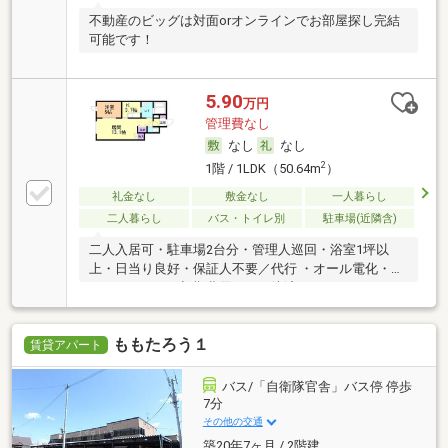
不動産のビッグは対面orオンラインでお部屋探し完結
可能です！
5.90
万円
管理費なし
なし
なし
2
1階 / 1LDK（50.64m
）
礼金なし
敷金なし
一人暮らし
二人暮らし
バス・トイレ別
駐車場(近隣含)
二人入居可・駐車場2台分・管理人巡回・浴室1坪以
上・日当り良好・保証人不要／代行 ・オール電化・ル
ームシェア可・初期費用カード決済可
ももたろう１
賃貸アパート
バス/「自衛隊官舎」バス停 停歩
7分
その他の交通
築20年7ヶ月 / 2階建