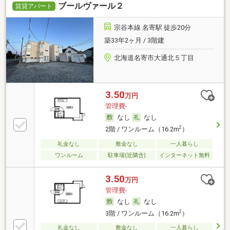
ブールヴァール２
賃貸アパート
宗谷本線 名寄駅 徒歩20分
築33年2ヶ月 / 3階建
北海道名寄市大通北５丁目
3.50
万円
管理費-
なし
なし
2
2階 / ワンルーム（16.2m
）
礼金なし
敷金なし
一人暮らし
ワンルーム
駐車場(近隣含)
インターネット無料
3.50
万円
管理費-
なし
なし
2
3階 / ワンルーム（16.2m
）
礼金なし
敷金なし
一人暮らし