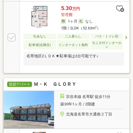
5.30
万円
管理費-
1ヶ月
なし
2
1階 / 2LDK（52.63m
）
礼金なし
二人暮らし
バス・トイレ別
モニタ付インターホ
駐車場(近隣含)
インターネット無料
ン
名寄地区2ＬＤＫ★駐車場は2台可能です♪
Ｍ・Ｋ ＧＬＯＲＹ
賃貸アパート
宗谷本線 名寄駅 徒歩11分
築30年1ヶ月 / 2階建
北海道名寄市大通南２丁目