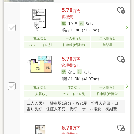
5.70
万円
管理費-
1ヶ月
なし
2
1階 / 1LDK（41.31m
）
礼金なし
一人暮らし
二人暮らし
バス・トイレ別
駐車場(近隣含)
角部屋
5.70
万円
管理費なし
なし
なし
2
1階 / 1LDK（41.97m
）
礼金なし
敷金なし
一人暮らし
二人暮らし
バス・トイレ別
駐車場(近隣含)
二人入居可・駐車場2台分・角部屋・管理人巡回・日
当り良好・保証人不要／代行 ・オール電化・初期費用
カード決済可
5.70
万円