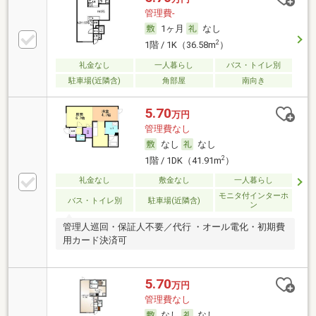
管理費-
1ヶ月
なし
2
1階 / 1K（36.58m
）
礼金なし
一人暮らし
バス・トイレ別
駐車場(近隣含)
角部屋
南向き
5.70
万円
管理費なし
なし
なし
2
1階 / 1DK（41.91m
）
礼金なし
敷金なし
一人暮らし
モニタ付インターホ
バス・トイレ別
駐車場(近隣含)
ン
管理人巡回・保証人不要／代行 ・オール電化・初期費
用カード決済可
5.70
万円
管理費なし
なし
なし