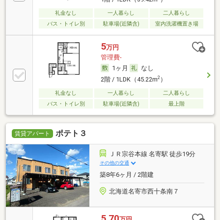
礼金なし
一人暮らし
二人暮らし
バス・トイレ別
駐車場(近隣含)
室内洗濯機置き場
5
万円
管理費-
1ヶ月
なし
2
2階 / 1LDK（45.22m
）
礼金なし
一人暮らし
二人暮らし
バス・トイレ別
駐車場(近隣含)
最上階
ポテト３
賃貸アパート
ＪＲ宗谷本線 名寄駅 徒歩19分
その他の交通
築8年6ヶ月 / 2階建
北海道名寄市西十条南７
5.70
万円