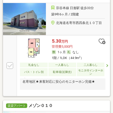
宗谷本線 日進駅 徒歩33分
築9年6ヶ月 / 2階建
北海道名寄市西四条北１０丁目
5.30
万円
管理費5,000円
1ヶ月
なし
2
1階 / 1LDK（44.9m
）
礼金なし
一人暮らし
二人暮らし
モニタ付インターホ
バス・トイレ別
駐車場(近隣含)
ン
名寄地区★来客対応に安心のモニターホン完備★
メゾン０１０
賃貸アパート