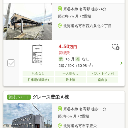
宗谷本線 名寄駅 徒歩24分
築20年7ヶ月 / 2階建
北海道名寄市西六条北２丁目
4.50
万円
管理費-
1ヶ月
なし
2
2階 / 1DK（30.98m
）
礼金なし
一人暮らし
バス・トイレ別
駐車場(近隣含)
最上階
南向き
グレース豊栄Ａ棟
賃貸アパート
宗谷本線 名寄駅 徒歩33分
築3年6ヶ月 / 2階建
北海道名寄市字豊栄