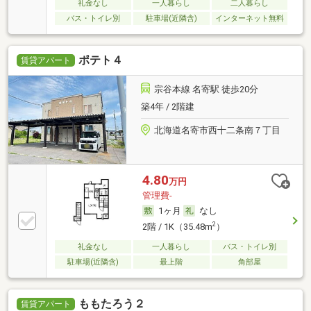
礼金なし
一人暮らし
二人暮らし
バス・トイレ別
駐車場(近隣含)
インターネット無料
ポテト４
賃貸アパート
宗谷本線 名寄駅 徒歩20分
築4年 / 2階建
北海道名寄市西十二条南７丁目
4.80
万円
管理費-
1ヶ月
なし
2
2階 / 1K（35.48m
）
礼金なし
一人暮らし
バス・トイレ別
駐車場(近隣含)
最上階
角部屋
ももたろう２
賃貸アパート