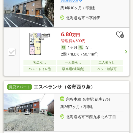
その他の交通
築1年10ヶ月 / 2階建
北海道名寄市字徳田
6.80
万円
管理費4,600円
1ヶ月
なし
2
2階 / 1LDK（50.11m
）
礼金なし
一人暮らし
二人暮らし
バス・トイレ別
駐車場(近隣含)
ペット相談可
エスペランサ（名寄西９条）
賃貸アパート
宗谷本線 名寄駅 徒歩37分
築2年7ヶ月 / 2階建
北海道名寄市西九条北６丁目