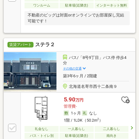
ワンルーム
駐車場(近隣含)
インターネット無料
不動産のビッグは対面orオンラインでお部屋探し完結
可能です！
ステラ２
賃貸アパート
バス/「8号9丁目」バス停 停歩4
分
その他の交通
築3年6ヶ月 / 2階建
北海道名寄市西十二条南９
5.90
万円
管理費-
1ヶ月
なし
2
1階 / 1LDK（50.2m
）
礼金なし
一人暮らし
二人暮らし
バス・トイレ別
駐車場(近隣含)
南向き