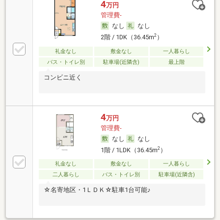
4
万円
管理費-
なし
なし
2
2階 / 1DK（36.45m
）
礼金なし
敷金なし
一人暮らし
バス・トイレ別
駐車場(近隣含)
最上階
コンビニ近く
4
万円
管理費-
なし
なし
2
1階 / 1LDK（36.45m
）
礼金なし
敷金なし
一人暮らし
二人暮らし
バス・トイレ別
駐車場(近隣含)
☆名寄地区・1ＬＤＫ☆駐車1台可能♪