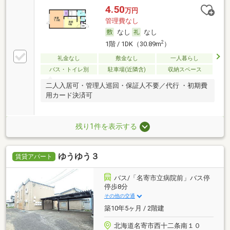
4.50
万円
管理費なし
なし
なし
2
1階 / 1DK（30.89m
）
礼金なし
敷金なし
一人暮らし
バス・トイレ別
駐車場(近隣含)
収納スペース
二人入居可・管理人巡回・保証人不要／代行 ・初期費
用カード決済可
残り1件を表示する
ゆうゆう３
賃貸アパート
バス/「名寄市立病院前」バス停
停歩8分
その他の交通
築10年5ヶ月 / 2階建
北海道名寄市西十二条南１０