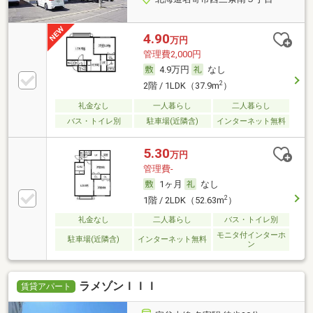
4.90
万円
管理費2,000円
4.9万円
なし
2
2階 / 1LDK（37.9m
）
礼金なし
一人暮らし
二人暮らし
バス・トイレ別
駐車場(近隣含)
インターネット無料
5.30
万円
管理費-
1ヶ月
なし
2
1階 / 2LDK（52.63m
）
礼金なし
二人暮らし
バス・トイレ別
モニタ付インターホ
駐車場(近隣含)
インターネット無料
ン
ラメゾンＩＩＩ
賃貸アパート