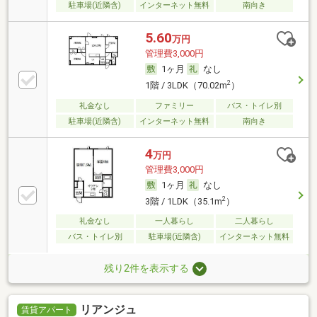
駐車場(近隣含)
インターネット無料
南向き
5.60
万円
管理費3,000円
1ヶ月
なし
2
1階 / 3LDK（70.02m
）
礼金なし
ファミリー
バス・トイレ別
駐車場(近隣含)
インターネット無料
南向き
4
万円
管理費3,000円
1ヶ月
なし
2
3階 / 1LDK（35.1m
）
礼金なし
一人暮らし
二人暮らし
バス・トイレ別
駐車場(近隣含)
インターネット無料
残り2件を表示する
リアンジュ
賃貸アパート