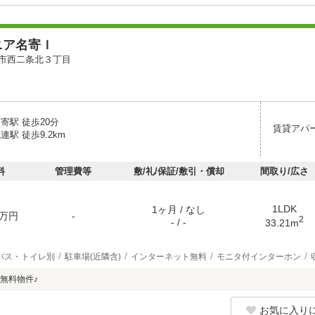
ニア名寄Ｉ
市西二条北３丁目
寄駅 徒歩20分
賃貸アパ
連駅 徒歩9.2km
料
管理費等
敷/礼/保証/敷引・償却
間取り/広さ
1LDK
1ヶ月 / なし
万円
-
2
- / -
33.21m
バス・トイレ別
駐車場(近隣含)
インターネット無料
モニタ付インターホン
無料物件♪
お気に入り