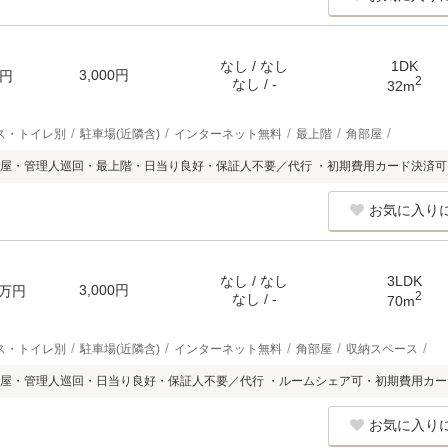
なし / なし
1DK
3,000円
円
2
なし / -
32m
ス・トイレ別
駐車場(近隣含)
インターネット無料
最上階
角部屋
屋・管理人巡回・最上階・日当り良好・保証人不要／代行 ・初期費用カード決済可
お気に入り
なし / なし
3LDK
3,000円
万円
2
なし / -
70m
ス・トイレ別
駐車場(近隣含)
インターネット無料
角部屋
収納スペース
屋・管理人巡回・日当り良好・保証人不要／代行 ・ルームシェア可・初期費用カー
お気に入り