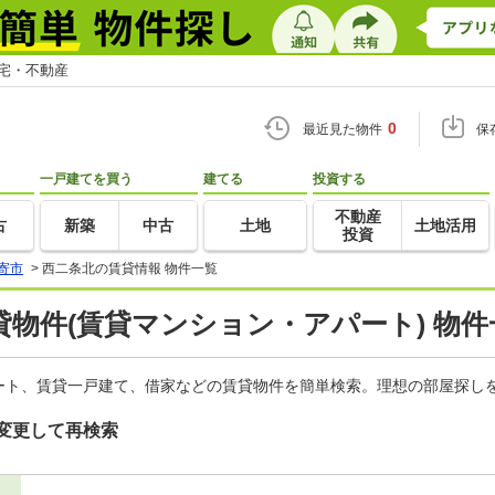
住宅・不動産
0
最近見た物件
保
一戸建てを買う
建てる
投資する
不動産
古
新築
中古
土地
土地活用
投資
寄市
>
西二条北の賃貸情報 物件一覧
物件(賃貸マンション・アパート) 物件
ート、賃貸一戸建て、借家などの賃貸物件を簡単検索。理想の部屋探しを
変更して再検索