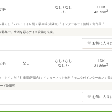
1LDK
なし / なし
万円
-
2
- / -
43.73m
人暮らし
バス・トイレ別
駐車場(近隣含)
インターネット無料
角部屋
が募集中。生活を彩るナイス設備も充実。
お気に入り
なし / なし
1DK
なし
万円
2
なし / -
31.86m
ス・トイレ別
駐車場(近隣含)
インターネット無料
モニタ付インターホン
収
ード決済可
お気に入り