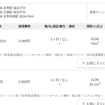
 名寄駅 徒歩27分
 日進駅 徒歩37分
賃貸マンシ
 名寄高校駅 徒歩4.5km
料
管理費等
敷/礼/保証/敷引・償却
間取り/広さ
3LDK
1ヶ月 / なし
3,000円
万円
2
- / -
70m
別
駐車場(近隣含)
インターネット無料
南向き
収納スペース
室内洗濯機置
お気に入り
1LDK
1ヶ月 / なし
3,000円
円
2
- / -
35.1m
バス・トイレ別
駐車場(近隣含)
インターネット無料
最上階
エアコン付き
お気に入り