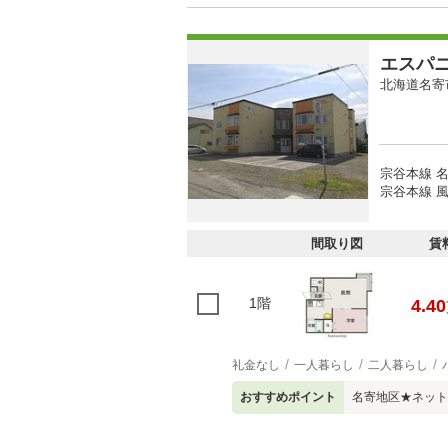
エスパ
北海道名寄
宗谷本線 名
宗谷本線 風
間取り図
賃
1階
4.40
礼金なし
一人暮らし
二人暮らし
おすすめポイント
名寄地区★ネット