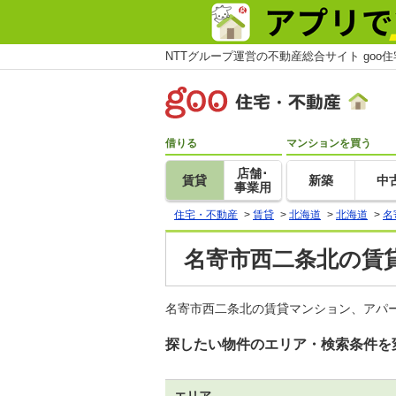
NTTグループ運営の不動産総合サイト goo
借りる
マンションを買う
店舗･
賃貸
新築
中
事業用
住宅・不動産
>
賃貸
>
北海道
>
北海道
>
名
名寄市西二条北の賃貸
名寄市西二条北の賃貸マンション、アパ
探したい物件のエリア・検索条件を