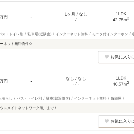
1LDK
1ヶ月 / なし
万円
-
2
- / -
42.75m
バス・トイレ別
駐車場(近隣含)
インターネット無料
モニタ付インターホン
ーネット無料物件☆
お気に入り
1LDK
なし / なし
万円
-
2
- / -
46.57m
人暮らし
バス・トイレ別
駐車場(近隣含)
インターネット無料
角部屋
ウスメイトネットワーク旭川まで！
お気に入り