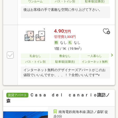
ワンルーム
バス・トイレ別
駐車場(近隣含)
後はお客様の手で素敵な空間に作り上げて下さい。
4.90
万円
管理費3,000円
なし
なし
2
1階 / 1K（19.9m
）
礼金なし
敷金なし
一人暮らし
バス・トイレ別
駐車場(近隣含)
インターネット無料
インターネット無料のデザイナーズアパートがこのお
値段でいいんですか、、、！？全然いいんです^^v
Ｃａｓａ ｄｅｌ ｃａｎａｒｉｏ諏訪ノ
賃貸アパート
森
南海電鉄南海本線 諏訪ノ森駅 徒
歩3分