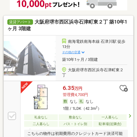
大阪府堺市西区浜寺石津町東２丁 築10年1
賃貸アパート
ヶ月 3階建
南海電鉄南海本線 石津川駅 徒歩
13分
その他の交通
築10年1ヶ月 / 3階建
大阪府堺市西区浜寺石津町東２
丁
6.35
万円
管理費4,700円
なし
なし
2
1階 / 1LDK（42.3m
）
礼金なし
敷金なし
一人暮らし
二人暮らし
バス・トイレ別
駐車場(近隣含)
こちらの物件は初期費用のクレジットカード決済可能