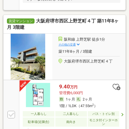
大阪府堺市西区上野芝町４丁 築11年8ヶ
賃貸マンション
月 3階建
阪和線 上野芝駅 徒歩1分
その他の交通
築11年8ヶ月 / 3階建
大阪府堺市西区上野芝町４丁
9.40
万円
管理費6,000円
1ヶ月
2ヶ月
2
1階 / 1LDK（47.55m
）
一人暮らし
二人暮らし
バス・トイレ別
モニタ付インターホ
駐車場(近隣含)
南向き
ン