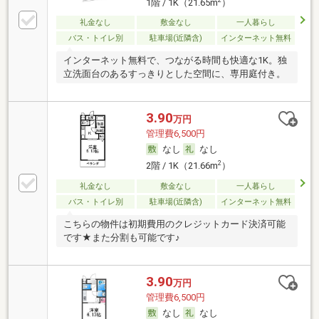
2
1階 / 1K（21.65m
）
礼金なし
敷金なし
一人暮らし
バス・トイレ別
駐車場(近隣含)
インターネット無料
インターネット無料で、つながる時間も快適な1K。独
立洗面台のあるすっきりとした空間に、専用庭付き。
3.90
万円
管理費6,500円
なし
なし
2
2階 / 1K（21.66m
）
礼金なし
敷金なし
一人暮らし
バス・トイレ別
駐車場(近隣含)
インターネット無料
こちらの物件は初期費用のクレジットカード決済可能
です★また分割も可能です♪
3.90
万円
管理費6,500円
なし
なし