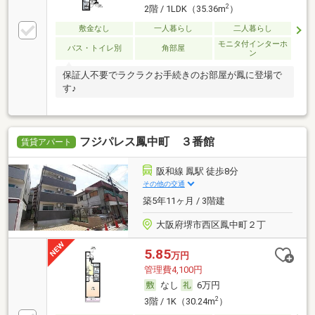
2
2階 / 1LDK（35.36m
）
敷金なし
一人暮らし
二人暮らし
モニタ付インターホ
バス・トイレ別
角部屋
ン
保証人不要でラクラクお手続きのお部屋が鳳に登場で
す♪
フジパレス鳳中町 ３番館
賃貸アパート
阪和線 鳳駅 徒歩8分
その他の交通
築5年11ヶ月 / 3階建
大阪府堺市西区鳳中町２丁
5.85
万円
管理費4,100円
なし
6万円
2
3階 / 1K（30.24m
）