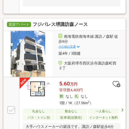
フジパレス堺諏訪森ノース
賃貸アパート
南海電鉄南海本線 諏訪ノ森駅 徒
歩6分
その他の交通
築4年 / 3階建
大阪府堺市西区浜寺諏訪森町西
３丁
5.60
万円
管理費4,400円
なし
なし
2
1階 / 1K（27.56m
）
礼金なし
敷金なし
一人暮らし
バス・トイレ別
駐車場(近隣含)
インターネット無料
大手ハウスメーカーの築浅です。諏訪ノ森駅徒歩6分