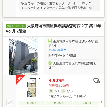
駅近で毎日の通勤・通学もラクラク♪オートロック、
モニター付きインターホン完備で防犯面も安心です☆
彡
大阪府堺市西区浜寺諏訪森町西２丁 築11年
賃貸アパート
4ヶ月 2階建
南海電鉄南海本線 諏訪ノ森駅 徒
歩3分
その他の交通
築11年4ヶ月 / 2階建
大阪府堺市西区浜寺諏訪森町西
２丁
4.90
万円
管理費3,000円
なし
なし
2
1階 / ワンルーム（19.98m
）
礼金なし
敷金なし
一人暮らし