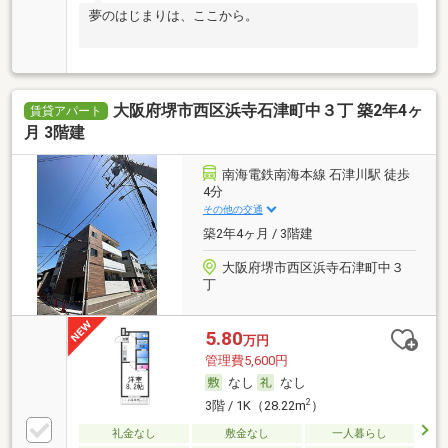
夢のはじまりは、ここから。
大阪府堺市西区浜寺石津町中３丁 築2年4ヶ
賃貸アパート
月 3階建
南海電鉄南海本線 石津川駅 徒歩
4分
その他の交通
築2年4ヶ月 / 3階建
大阪府堺市西区浜寺石津町中３
丁
5.80
万円
管理費5,600円
なし
なし
2
3階 / 1K（28.22m
）
礼金なし
敷金なし
一人暮らし