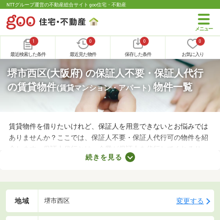
NTTグループ運営の不動産総合サイト goo住宅・不動産
1
0
0
0
最近検索した条件
最近見た物件
保存した条件
お気に入り
堺市西区(大阪府) の保証人不要・保証人代行
の賃貸物件
物件一覧
(賃貸マンション・アパート)
賃貸物件を借りたいけれど、保証人を用意できないとお悩みでは
ありませんか？ここでは、保証人不要・保証人代行可の物件を紹
介します。保証人代行とは、企業が保証人を代行してくれるサー
続きを見る
ビスです。保証人を用意できなくてもお部屋を借りられるので、
希望にあう物件を探せますよ。好みのお部屋を見つけて、充実し
た生活を送りましょう。
地域
変更する
堺市西区