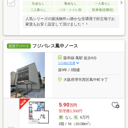
礼金なし
敷金なし
一人暮らし
二人暮らし
バス・トイレ別
駐車場(近隣含)
人気シリーズの築浅物件♪♪静かな住環境で好立地でお
家賃もお安く設定して頂けました＾＾
フジパレス鳳中ノース
賃貸アパート
阪和線 鳳駅 徒歩6分
その他の交通
築9年 / 3階建
大阪府堺市西区鳳中町９丁
5.90
万円
管理費3,500円
なし
6万円
2
3階 / 1K（30.08m
）