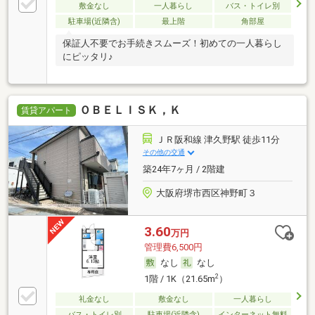
敷金なし
一人暮らし
バス・トイレ別
駐車場(近隣含)
最上階
角部屋
保証人不要でお手続きスムーズ！初めての一人暮らし
にピッタリ♪
ＯＢＥＬＩＳＫ，Ｋ
賃貸アパート
ＪＲ阪和線 津久野駅 徒歩11分
その他の交通
築24年7ヶ月 / 2階建
大阪府堺市西区神野町３
3.60
万円
管理費6,500円
なし
なし
2
1階 / 1K（21.65m
）
礼金なし
敷金なし
一人暮らし
バス・トイレ別
駐車場(近隣含)
インターネット無料