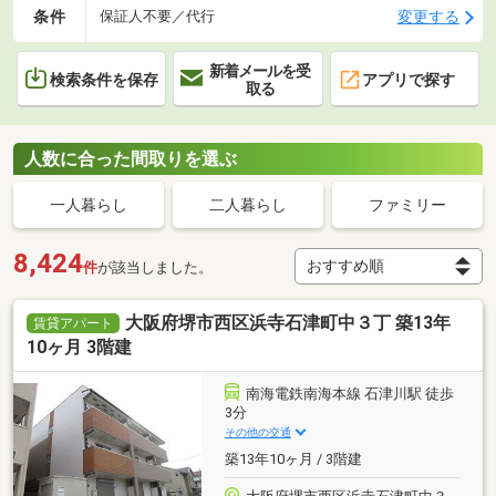
条件
変更する
保証人不要／代行
新着メールを受
検索条件を保存
アプリで探す
取る
人数に合った間取りを選ぶ
一人暮らし
二人暮らし
ファミリー
8,424
件
が該当しました。
大阪府堺市西区浜寺石津町中３丁 築13年
賃貸アパート
10ヶ月 3階建
南海電鉄南海本線 石津川駅 徒歩
3分
その他の交通
築13年10ヶ月 / 3階建