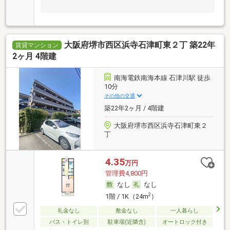
大阪府堺市西区浜寺石津町東２丁 築22年
賃貸マンション
2ヶ月 4階建
南海電鉄南海本線 石津川駅 徒歩
10分
その他の交通
築22年2ヶ月 / 4階建
大阪府堺市西区浜寺石津町東２
丁
4.35
万円
管理費4,800円
なし
なし
2
1階 / 1K（24m
）
礼金なし
敷金なし
一人暮らし
バス・トイレ別
駐車場(近隣含)
オートロック付き