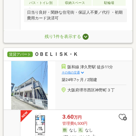
バス・トイレ別
収納スペース
駐輪場
日当り良好・閑静な住宅街・保証人不要／代行 ・初期
費用カード決済可
残り1件を表示する
ＯＢＥＬＩＳＫ・Ｋ
賃貸アパート
阪和線 津久野駅 徒歩11分
その他の交通
築24年7ヶ月 / 2階建
大阪府堺市西区神野町３丁
3.60
万円
管理費6,500円
なし
なし