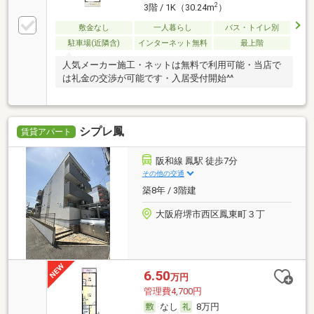
2
3階 / 1K（30.24m
）
敷金なし
一人暮らし
バス・トイレ別
駐車場(近隣含)
インターネット無料
最上階
人気メーカー施工・ネットは無料で利用可能・当店で
は礼金の交渉が可能です・入居受付開始^^
シプレ鳳
賃貸アパート
阪和線 鳳駅 徒歩7分
その他の交通
築8年 / 3階建
大阪府堺市西区鳳東町３丁
6.50
万円
管理費4,700円
なし
8万円