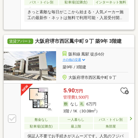
バス・トイレ別
駐車場(近隣含)
インターネット無料
きっと素敵な毎日がここから始まる・人気メーカー施
工の最新作・ネットは無料で利用可能・入居受付開始
^^
大阪府堺市西区鳳中町９丁 築9年 3階建
賃貸アパート
阪和線 鳳駅 徒歩6分
その他の交通
築9年 / 3階建
大阪府堺市西区鳳中町９丁
5.90
万円
管理費3,500円
なし
6万円
2
3階 / 1K（30.08m
）
敷金なし
一人暮らし
バス・トイレ別
駐車場(近隣含)
最上階
角部屋
保証人不要でお手続きがスムーズです。人気のフジパ