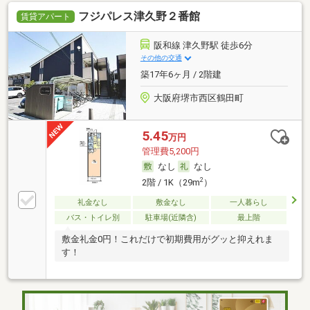
フジパレス津久野２番館
賃貸アパート
阪和線 津久野駅 徒歩6分
その他の交通
築17年6ヶ月 / 2階建
大阪府堺市西区鶴田町
5.45
万円
管理費5,200円
なし
なし
2
2階 / 1K（29m
）
礼金なし
敷金なし
一人暮らし
バス・トイレ別
駐車場(近隣含)
最上階
敷金礼金0円！これだけで初期費用がグッと抑えれま
す！