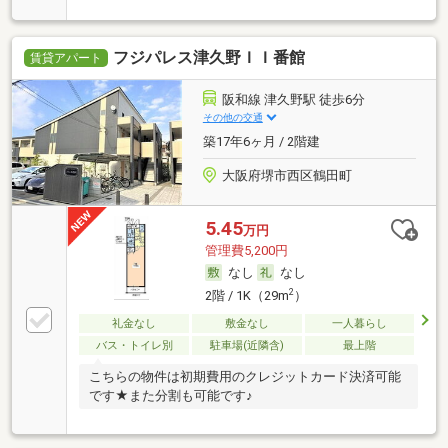
フジパレス津久野ＩＩ番館
賃貸アパート
阪和線 津久野駅 徒歩6分
その他の交通
築17年6ヶ月 / 2階建
大阪府堺市西区鶴田町
5.45
万円
管理費5,200円
なし
なし
2
2階 / 1K（29m
）
礼金なし
敷金なし
一人暮らし
バス・トイレ別
駐車場(近隣含)
最上階
こちらの物件は初期費用のクレジットカード決済可能
です★また分割も可能です♪