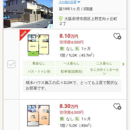
その他の交通
築19年1ヶ月 / 2階建
大阪府堺市西区上野芝向ヶ丘町
２丁
8.10
万円
管理費4,000円
なし
1ヶ月
2
1階 / 1LDK（45.7m
）
敷金なし
一人暮らし
二人暮らし
モニタ付インターホ
バス・トイレ別
駐車場(近隣含)
ン
積水ハウス施工の広々2LDKで、とっても上質で贅沢な
お部屋です。
8.30
万円
管理費4,000円
なし
1ヶ月
2
1階 / 1LDK（45m
）