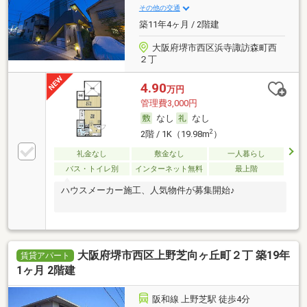
その他の交通
築11年4ヶ月 / 2階建
大阪府堺市西区浜寺諏訪森町西
２丁
4.90
万円
管理費3,000円
なし
なし
2
2階 / 1K（19.98m
）
礼金なし
敷金なし
一人暮らし
バス・トイレ別
インターネット無料
最上階
ハウスメーカー施工、人気物件が募集開始♪
大阪府堺市西区上野芝向ヶ丘町２丁 築19年
賃貸アパート
1ヶ月 2階建
阪和線 上野芝駅 徒歩4分