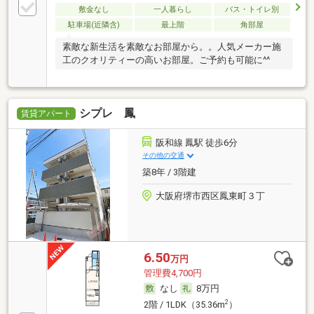
敷金なし
一人暮らし
バス・トイレ別
駐車場(近隣含)
最上階
角部屋
素敵な新生活を素敵なお部屋から。。人気メーカー施
工のクオリティーの高いお部屋。ご予約も可能に^^
シプレ 鳳
賃貸アパート
阪和線 鳳駅 徒歩6分
その他の交通
築8年 / 3階建
大阪府堺市西区鳳東町３丁
6.50
万円
管理費4,700円
なし
8万円
2
2階 / 1LDK（35.36m
）