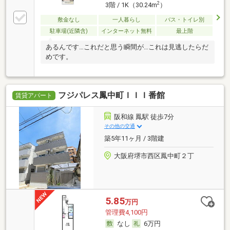
2
3階 / 1K（30.24m
）
敷金なし
一人暮らし
バス・トイレ別
駐車場(近隣含)
インターネット無料
最上階
あるんです…これだと思う瞬間が…これは見逃したらだ
めです。
フジパレス鳳中町ＩＩＩ番館
賃貸アパート
阪和線 鳳駅 徒歩7分
その他の交通
築5年11ヶ月 / 3階建
大阪府堺市西区鳳中町２丁
5.85
万円
管理費4,100円
なし
6万円