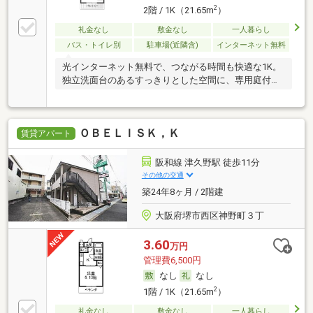
2
2階 / 1K（21.65m
）
礼金なし
敷金なし
一人暮らし
バス・トイレ別
駐車場(近隣含)
インターネット無料
光インターネット無料で、つながる時間も快適な1K。
独立洗面台のあるすっきりとした空間に、専用庭付
き。
ＯＢＥＬＩＳＫ，Ｋ
賃貸アパート
阪和線 津久野駅 徒歩11分
その他の交通
築24年8ヶ月 / 2階建
大阪府堺市西区神野町３丁
3.60
万円
管理費6,500円
なし
なし
2
1階 / 1K（21.65m
）
礼金なし
敷金なし
一人暮らし