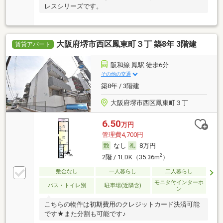
レスシリーズです。
大阪府堺市西区鳳東町３丁 築8年 3階建
賃貸アパート
阪和線 鳳駅 徒歩6分
その他の交通
築8年 / 3階建
大阪府堺市西区鳳東町３丁
6.50
万円
管理費4,700円
なし
8万円
2
2階 / 1LDK（35.36m
）
敷金なし
一人暮らし
二人暮らし
モニタ付インターホ
バス・トイレ別
駐車場(近隣含)
ン
こちらの物件は初期費用のクレジットカード決済可能
です★また分割も可能です♪