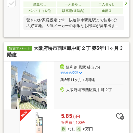
敷金なし
一人暮らし
二人暮らし
バス・トイレ別
駐車場(近隣含)
角部屋
驚きのお家賃設定です・快速停車駅鳳駅まで徒歩6分
の好立地。人気メーカーの素敵なお部屋が募集出まし
た。
大阪府堺市西区鳳中町２丁 築5年11ヶ月 3
賃貸アパート
階建
阪和線 鳳駅 徒歩7分
その他の交通
築5年11ヶ月 / 3階建
大阪府堺市西区鳳中町２丁
5.85
万円
管理費4,100円
なし
6万円