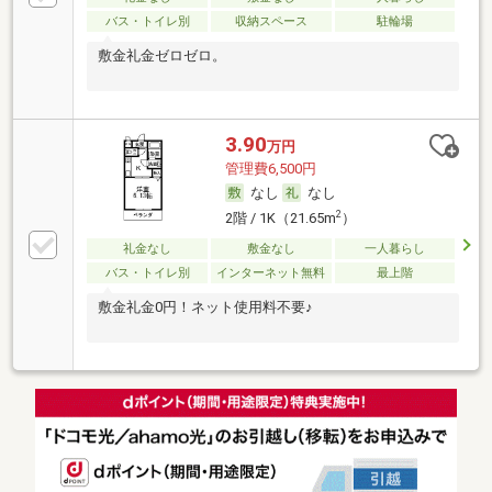
バス・トイレ別
収納スペース
駐輪場
敷金礼金ゼロゼロ。
3.90
万円
管理費6,500円
なし
なし
2
2階 / 1K（21.65m
）
礼金なし
敷金なし
一人暮らし
バス・トイレ別
インターネット無料
最上階
敷金礼金0円！ネット使用料不要♪