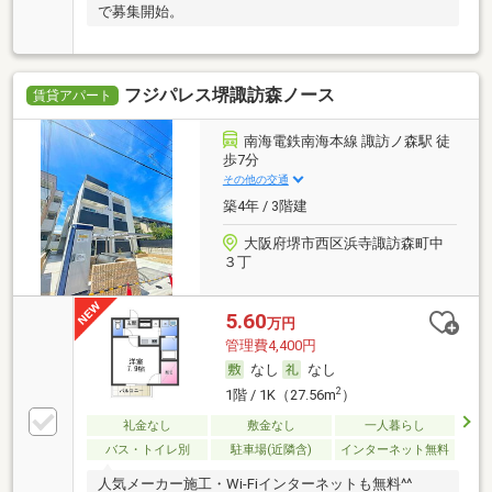
で募集開始。
フジパレス堺諏訪森ノース
賃貸アパート
南海電鉄南海本線 諏訪ノ森駅 徒
歩7分
その他の交通
築4年 / 3階建
大阪府堺市西区浜寺諏訪森町中
３丁
5.60
万円
管理費4,400円
なし
なし
2
1階 / 1K（27.56m
）
礼金なし
敷金なし
一人暮らし
バス・トイレ別
駐車場(近隣含)
インターネット無料
人気メーカー施工・Wi-Fiインターネットも無料^^