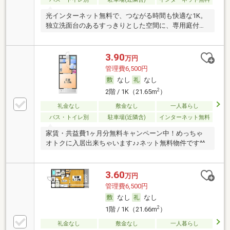
光インターネット無料で、つながる時間も快適な1K。
独立洗面台のあるすっきりとした空間に、専用庭付
き。
3.90
万円
管理費6,500円
なし
なし
2
2階 / 1K（21.65m
）
礼金なし
敷金なし
一人暮らし
バス・トイレ別
駐車場(近隣含)
インターネット無料
家賃・共益費1ヶ月分無料キャンペーン中！めっちゃ
オトクに入居出来ちゃいます♪♪ネット無料物件です^^
3.60
万円
管理費6,500円
なし
なし
2
1階 / 1K（21.66m
）
礼金なし
敷金なし
一人暮らし