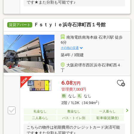
です★また分割も可能です♪
Ｆｓｔｙｌｅ浜寺石津町西１号館
賃貸アパート
南海電鉄南海本線 石津川駅 徒歩
6分
その他の交通
築4年 / 3階建
大阪府堺市西区浜寺石津町西４
丁
6.08
万円
管理費7,000円
なし
なし
2
2階 / 1LDK（34.94m
）
礼金なし
敷金なし
一人暮らし
二人暮らし
バス・トイレ別
駐車場(近隣含)
こちらの物件は初期費用のクレジットカード決済可能
です★また分割も可能です♪