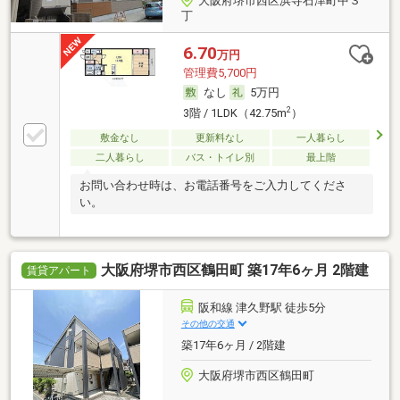
大阪府堺市西区浜寺石津町中３
丁
6.70
万円
管理費5,700円
なし
5万円
2
3階 / 1LDK（42.75m
）
敷金なし
更新料なし
一人暮らし
二人暮らし
バス・トイレ別
最上階
お問い合わせ時は、お電話番号をご入力してくださ
い。
大阪府堺市西区鶴田町 築17年6ヶ月 2階建
賃貸アパート
阪和線 津久野駅 徒歩5分
その他の交通
築17年6ヶ月 / 2階建
大阪府堺市西区鶴田町