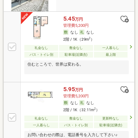
5.45
万円
管理費5,200円
なし
なし
2
2階 / 1K（29m
）
礼金なし
敷金なし
一人暮らし
バス・トイレ別
駐車場(近隣含)
最上階
住むところで、世界は変わる。
5.95
万円
管理費5,200円
なし
なし
2
2階 / 1K（32.11m
）
礼金なし
敷金なし
更新料なし
一人暮らし
バス・トイレ別
駐車場(近隣含)
お問い合わせの際は、電話番号を入力して下さい♪