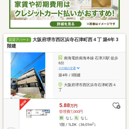
大阪府堺市西区浜寺石津町西４丁 築4年 3
賃貸アパート
階建
南海電鉄南海本線 石津川駅 徒歩
6分
その他の交通
築4年 / 3階建
大阪府堺市西区浜寺石津町西４
丁
5.88
万円
管理費7,000円
なし
なし
2
1階 / 1LDK（36.01m
）